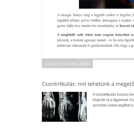
A mozgás hiánya még a legjobb széket is legyőzi, 
legalább néhány percre felállni, átmozgatni a nyakat, v
gerinc hálás lesz minden kis mozdulatért, és
hosszú t
A megfelelő szék tehát nem csupán kényelmi es
játszunk, a testünk ugyanaz marad – és ha nem figyelün
tudatosan választunk és gondoskodunk róla, hogy a g
A ROVAT TOVÁBBI CIKKEI
Csontritkulás: mit tehetünk a megel
A csontritkulás hosszú év
hívja fel rá a figyelmet.
azonban sokat segíthet 