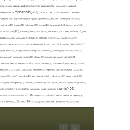
tápanyag(181),
tanulás(159),
ár(36),
tánc(26),
tanulmány(40),
tapasztalat(27),
táplálék(34),
táplálkozás(353),
lálékkiegészítő(25),
tárolás(29),
társ(27),
társadalom(50),
társaság(31),
tea(158),
tél(153),
vasz(87),
technika(46),
tej(88),
tejtermék(60),
telefon(49),
televízió(31),
terápia(92),
terhesség(96),
természet(129),
természetes(103),
ljesítmény(46),
termék(44),
test(171),
testmozgás(97),
rvezés(46),
testsúly(79),
testtartás(27),
tészta(39),
tevékenység(44),
pp(118),
tippek(27),
tisztaság(35),
tisztítás(44),
tojás(91),
torna(43),
torokfájás(32),
törődés(27),
tudatosság(115),
tudomány(106),
ténet(38),
trauma(31),
trükk(25),
tudás(30),
tudatos(46),
túlsúly(72),
tünet(139),
ra(78),
turmix(64),
túró(29),
tüdő(28),
tünetek(64),
türelem(47),
uborka(26),
újév(42),
ünnep(148),
ahasznosítás(37),
újszülött(26),
úszás(46),
Utazás(85),
Üdítő(26),
ülőmunka(27),
csora(79),
válás(24),
választás(29),
változás(48),
változatos(24),
várandósság(54),
város(24),
vas(64),
sárlás(85),
vashiány(31),
védekezés(28),
védelem(59),
vegán(48),
vegetáriánus(43),
vegyszer(28),
vércukorszint(108),
vérnyomás(125),
lemény(57),
vér(41),
vércukor(49),
vérkeringés(77),
rseny(46),
vérszegénység(34),
vese(46),
veszekedés(29),
veszély(45),
veszélyes(54),
világháló(41),
vitamin(406),
ág(34),
vírus(82),
viselkedés(86),
viszketés(30),
vita(34),
vitalitás(31),
víz(184),
aminhiány(33),
vitaminok(86),
vizsga(26),
vizsgálat(59),
zab(34),
zabkása(36),
zabpehely(36),
zöldség(304),
zsír(166),
ar(24),
zene(85),
zöldségek(32),
zsírégetés(46),
zsírsav(25)