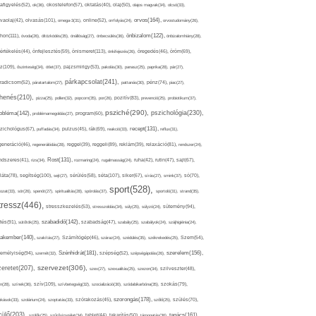
afigyelés(52),
ok(36),
okostelefon(57),
oktatás(40),
olaj(50),
olajos magvak(34),
olcsó(33),
olvasás(101),
orvos(164),
ívaolaj(42),
omega-3(31),
online(52),
orrfolyás(24),
orvostudomány(26),
thon(111),
önbizalom(122),
óvoda(26),
öltözködés(35),
önállóság(27),
önbecsülés(36),
önbizalomhiány(28),
önismeret(113),
értékelés(44),
önfejlesztés(59),
önkifejezés(26),
öregedés(46),
öröm(69),
z(109),
őszinteség(34),
ötlet(37),
pajzsmirigy(53),
pakolás(30),
panasz(25),
paprika(28),
pár(27),
párkapcsolat(241),
radicsom(52),
páratartalom(27),
pattanás(30),
pénz(74),
piac(27),
ihenés(210),
pizza(25),
pollen(32),
popcorn(35),
por(26),
pozitív(83),
prevenció(25),
probiotikum(37),
psziché(290),
pszichológia(230),
obléma(142),
problémamegoldás(27),
program(60),
recept(131),
zichológus(67),
puffadás(34),
pulzus(45),
rák(69),
reakció(33),
reflux(31),
generáció(46),
regenerálódás(28),
reggel(39),
reggeli(89),
reklám(39),
relaxáció(81),
rendszer(24),
Rost(131),
ndszeres(41),
rizs(34),
rozmaring(24),
rugalmasság(24),
ruha(42),
rutin(47),
sajt(67),
segítség(100),
séta(107),
láta(78),
sejt(27),
sérülés(58),
siker(67),
sírás(27),
smink(37),
só(70),
sport(528),
ozat(33),
sör(26),
spenót(27),
spiritualitás(28),
spórolás(37),
sportoló(31),
strand(35),
tressz(446),
sütemény(94),
stresszkezelés(53),
stresszoldás(34),
súly(25),
súlyzó(24),
szabadidő(142),
tés(91),
sütőtök(25),
szabadság(47),
szabály(25),
szabályok(24),
szájhigiénia(24),
akember(140),
szakítás(27),
Számítógép(46),
száraz(24),
szédülés(35),
székrekedés(25),
Szem(54),
Szénhidrát(181),
emélyiség(94),
szerelem(156),
szemét(32),
szépség(52),
szépségápolás(26),
szervezet(306),
zeretet(207),
szex(27),
szexualitás(25),
szezon(34),
szilveszter(48),
szív(109),
n(28),
színek(36),
szívbetegség(32),
szocializáció(30),
szódabikarbóna(35),
szokás(79),
szorongás(178),
okások(33),
szolárium(24),
szoptatás(33),
szórakozás(45),
szőlő(25),
szülés(70),
zülő(203),
tanács(161),
szülők(25),
szűrővizsgálat(34),
tablet(44),
takarítás(50),
támogatás(36),