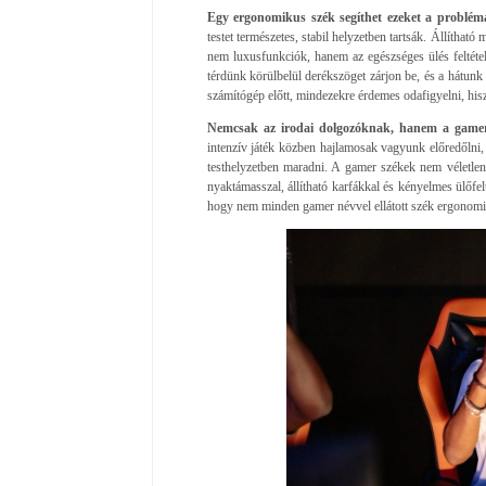
Egy ergonomikus szék segíthet ezeket a problém
testet természetes, stabil helyzetben tartsák. Állíthat
nem luxusfunkciók, hanem az egészséges ülés feltétele
térdünk körülbelül derékszöget zárjon be, és a hátunk 
számítógép előtt, mindezekre érdemes odafigyelni, hi
Nemcsak az irodai dolgozóknak, hanem a gamere
intenzív játék közben hajlamosak vagyunk előredőlni,
testhelyzetben maradni. A gamer székek nem véletlen
nyaktámasszal, állítható karfákkal és kényelmes ülőfelü
hogy nem minden gamer névvel ellátott szék ergonom