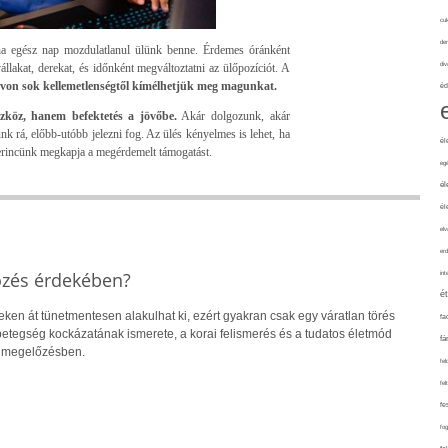
cuk
de
ha egész nap mozdulatlanul ülünk benne. Érdemes óránként
div
állakat, derekat, és időnként megváltoztatni az ülőpozíciót. A
ávon sok kellemetlenségtől kímélhetjük meg magunkat.
éd
zköz, hanem befektetés a jövőbe.
Akár dolgozunk, akár
k rá, előbb-utóbb jelezni fog. Az ülés kényelmes is lehet, ha
él
erincünk megkapja a megérdemelt támogatást.
eg
él
él
elv
erd
őzés érdekében?
int
é
eken át tünetmentesen alakulhat ki, ezért gyakran csak egy váratlan törés
fa
 A betegség kockázatának ismerete, a korai felismerés és a tudatos életmód
fá
a megelőzésben.
fel
fel
fe
fo