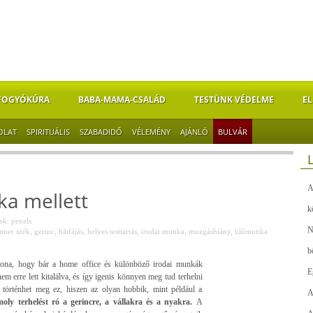
FOGYÓKÚRA
BABA-MAMA-CSALÁD
TESTÜNK VÉDELME
EL
OLAT
SPIRITUÁLIS
SZABADIDŐ
VÉLEMÉNY
AJÁNLÓ
BULVÁR
A
a mellett
k
k: pexels
N
amer szék
,
gerinc
,
hátfájás
,
helyes testtartás
,
irodai munka
,
mozgáshiány
,
ülőmunka
b
ona, hogy bár a home office és különböző irodai munkák
E
m erre lett kitalálva, és így igenis könnyen meg tud terhelni
örténhet meg ez, hiszen az olyan hobbik, mint például a
A
oly terhelést ró a gerincre, a vállakra és a nyakra.
A