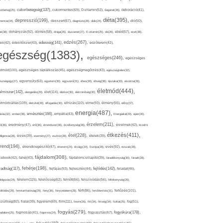
cukorbetegség(137),
orbeteg(25),
cukormentes(69),
D-vitamin(53),
daganat(36),
dekoráció(41),
diéta(395),
depresszió(199),
mencia(34),
desszert(67),
diagnózis(28),
diák(24),
dió(50),
dohányzás(92),
at(38),
döntés(58),
drága(26),
duzzanat(27),
E-vitamin(25),
eb(26),
ebéd(57),
ecet(38),
edzés(267),
édesség(141),
es(42),
édesítőszer(43),
edzőterem(42),
egészség(1383),
egészséges(246),
egészséges
etmód(100),
egészséges táplálkozás(45),
egészségmegőrzés(43),
egészségtelen(32),
észségügy(27),
egyensúly(63),
egyetem(30),
egyszerű(31),
éhes(30),
éhség(38),
éjszaka(33),
ekcéma(26),
életmód(444),
elmiszer(142),
élet(114),
elengedés(29),
életkor(30),
életminőség(30),
etmódváltás(109),
elhízás(110),
elme(93),
életvitel(28),
elfogadás(30),
élmény(55),
előny(37),
energia(487),
emésztés(166),
árás(32),
ember(38),
empátia(43),
Energiaital(29),
eper(30),
érzelem(211),
ő(36),
eredmény(47),
erő(36),
érrendszer(36),
érzékenység(36),
érzelmek(42),
érzelmi
étkezés(411),
étel(228),
elligencia(28),
érzés(39),
esemény(27),
eszköz(28),
ételek(39),
trend(194),
evés(92),
étrendkiegészítő(47),
étterem(24),
étvágy(34),
Európa(28),
évszak(28),
fájdalom(308),
cebook(42),
fahéj(43),
fájdalomcsillapító(39),
fáradékonyság(30),
fáradt(28),
fehérje(198),
radtság(117),
fejfájás(93),
fejlődés(142),
fejlesztés(44),
feladat(46),
félelem(115),
dolgozás(24),
felelősség(62),
felnőtt(66),
felszívódás(56),
féltékenység(26),
fertőzés(101),
töltődés(29),
fenntarthatóság(29),
fény(36),
fényvédelem(28),
férfi(86),
fertőtlenítés(31),
film(111),
szültség(82),
fiatal(39),
figyelem(69),
finom(26),
fitt(34),
fittség(34),
fizikai(25),
fog(51),
fogyás(279),
fogyókúra(178),
gadalom(25),
fogmosás(41),
fogorvos(24),
fogyasztás(67),