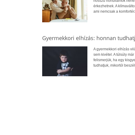
hosszú hőhullámok nehezít
érkezhetnek. A klímavált
ami nemcsak a komfortérz
Gyermekkori elhízás: honnan tudhatj
A gyermekkori elhízás vi
sem kivétel. A túlsúly má
felismerjük, ha egy kisg
tudhatjuk, mikortól beszél