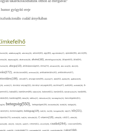
ogyan takarékoskodhatunk otthon az energiával?
 humor gyógyító ereje
iszfunkcionális család árnyékában
Címkefelhő
ajándék(95),
itamin(36),
adalékanyag(28),
adomány(26),
advent(40),
agy(80),
agyműködés(27),
akció(39),
alkohol(182),
ivitás(30),
alapanyag(30),
alkalmazás(28),
alkoholfogyasztás(36),
állapot(43),
állat(54),
allergia(122),
attartás(33),
állóképesség(42),
Alma(72),
almaecet(26),
aloe vera(33),
álom(34),
lvás(272),
alvászavar(66),
aminosav(33),
antibakteriális(42),
antibiotikum(47),
ntioxidáns(198),
anyagcsere(99),
anya(67),
anyuka(27),
apa(42),
ápolás(29),
applikáció(26),
ásványi anyag(111),
(29),
arcbőr(27),
ásványi anyagok(40),
asztma(47),
autó(46),
avokádó(36),
B-
tamin(41),
baba(82),
baktérium(89),
balaton(34),
baleset(51),
banán(53),
bántalmazás(24),
barát(48),
rátok(50),
barátság(58),
béke(29),
bélflóra(37),
bélrendszer(33),
bemelegítés(24),
beszélgetés(61),
betegség(550),
eg(34),
betegségek(39),
bevásárlás(28),
bicikli(25),
biológia(25),
bőr(221),
boldogság(125),
zalom(41),
biztonság(66),
bolt(31),
bor(36),
borogatás(28),
böjt(27),
C-vitamin(120),
rápolás(70),
brokkoli(29),
buli(24),
bűntudat(32),
cékla(28),
cél(57),
célok(30),
család(284),
aretta(38),
cikk(24),
Cink(24),
cipő(37),
citrom(61),
citromfű(26),
csecsemő(45),
cukor(194),
pés(26),
csoki(35),
csokoládé(71),
csomagolás(24),
csont(33),
csontritkulás(36),