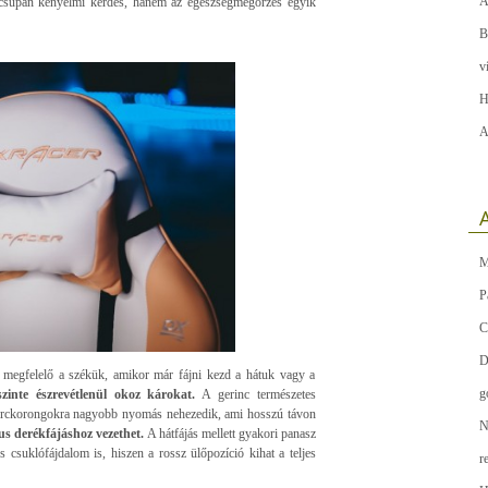
A
m csupán kényelmi kérdés, hanem az egészségmegőrzés egyik
B
v
H
A
A
M
P
C
D
 megfelelő a székük, amikor már fájni kezd a hátuk vagy a
g
szinte észrevétlenül okoz károkat.
A gerinc természetes
i porckorongokra nagyobb nyomás nehezedik, ami hosszú távon
N
us derékfájáshoz vezethet.
A hátfájás mellett gyakori panasz
s csuklófájdalom is, hiszen a rossz ülőpozíció kihat a teljes
r