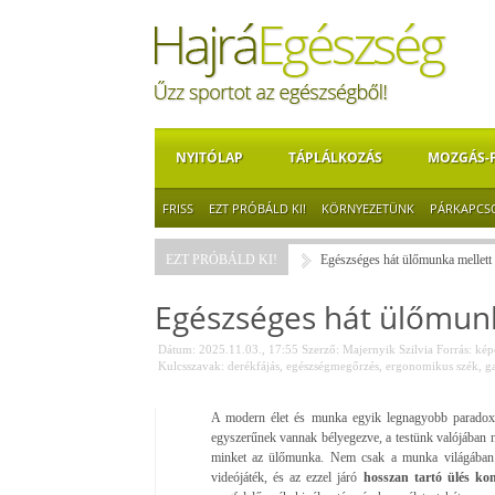
NYITÓLAP
TÁPLÁLKOZÁS
MOZGÁS-
FRISS
EZT PRÓBÁLD KI!
KÖRNYEZETÜNK
PÁRKAPCS
EZT PRÓBÁLD KI!
Egészséges hát ülőmunka mellett
Egészséges hát ülőmunk
Dátum: 2025.11.03., 17:55
Szerző:
Majernyik Szilvia
Forrás:
képe
Kulcsszavak:
derékfájás
,
egészségmegőrzés
,
ergonomikus szék
,
g
A modern élet és munka egyik legnagyobb paradox
egyszerűnek vannak bélyegezve, a testünk valójában ne
minket az ülőmunka. Nem csak a munka világában t
videójáték, és az ezzel járó
hosszan tartó ülés kom