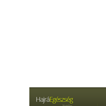
Nyitólap