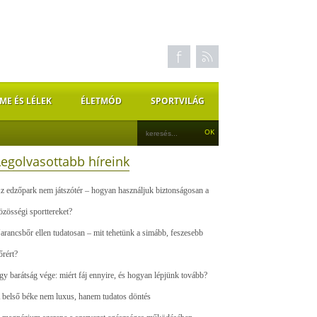
ME ÉS LÉLEK
ÉLETMÓD
SPORTVILÁG
Legolvasottabb híreink
z edzőpark nem játszótér – hogyan használjuk biztonságosan a
özösségi sporttereket?
arancsbőr ellen tudatosan – mit tehetünk a simább, feszesebb
őrért?
gy barátság vége: miért fáj ennyire, és hogyan lépjünk tovább?
 belső béke nem luxus, hanem tudatos döntés