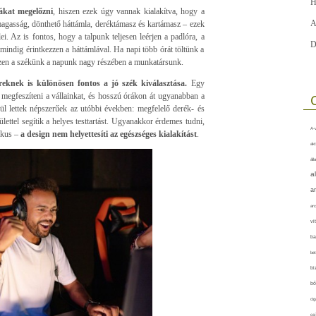
H
ákat megelőzni
, hiszen ezek úgy vannak kialakítva, hogy a
A
ó magasság, dönthető háttámla, deréktámasz és kartámasz – ezek
i. Az is fontos, hogy a talpunk teljesen leérjen a padlóra, a
D
mindig érintkezzen a háttámlával. Ha napi több órát töltünk a
szen a székünk a napunk nagy részében a munkatársunk.
knek is különösen fontos a jó szék kiválasztása.
Egy
 megfeszíteni a vállainkat, és hosszú órákon át ugyanabban a
ül lettek népszerűek az utóbbi években: megfelelő derék- és
lettel segítik a helyes testtartást. Ugyanakkor érdemes tudni,
A-v
ikus –
a design nem helyettesíti az egészséges kialakítást
.
akt
áll
a
a
arc
vi
ba
bet
bi
bő
cig
csí