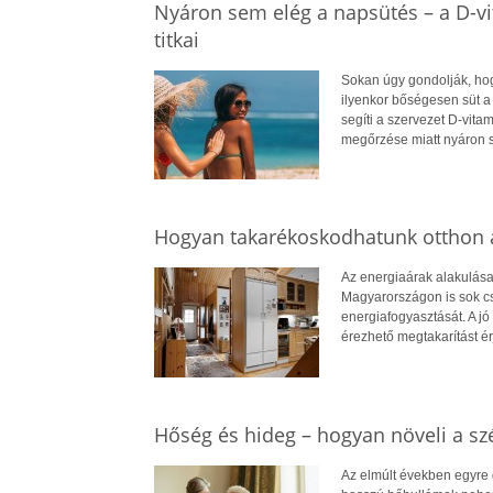
Nyáron sem elég a napsütés – a D-v
titkai
Sokan úgy gondolják, hog
ilyenkor bőségesen süt a
segíti a szervezet D-vit
megőrzése miatt nyáron 
Hogyan takarékoskodhatunk otthon a
Az energiaárak alakulása
Magyarországon is sok cs
energiafogyasztását. A jó 
érezhető megtakarítást ér
Hőség és hideg – hogyan növeli a szé
Az elmúlt években egyre 