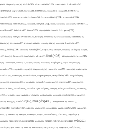
kikapcsolódás(106),
gés(25),
kiegyensúlyozott(26),
kihívás(43),
kimerültség(31),
kirándulás(84),
sgyerek(45),
kisgyermek(34),
kismama(38),
kitartás(50),
kockázat(34),
kocogás(24),
koffein(76),
kommunikáció(124),
koncentráció(94),
leszterin(76),
koleszterinszint(24),
kollagén(54),
konyha(149),
nditerem(51),
konfliktus(52),
kontroll(28),
kór(25),
kórház(29),
kórokozó(24),
kortizol(41),
könyv(106),
környezet(116),
zmetikum(40),
köhögés(40),
könyvajánló(24),
köret(30),
nyezetbarát(31),
környezetvédelem(78),
köröm(27),
kötődés(49),
következmény(33),
közérzet(43),
lekedés(26),
közösség(71),
közösségi média(27),
közösségi oldal(38),
kreatív(34),
kreativitás(79),
kritika(139),
kutatás(144),
kutya(100),
ém(62),
kultúra(36),
külföld(27),
kütyü(33),
lakás(65),
látás(34),
lélek(408),
z(42),
lazac(24),
légzés(49),
lehetőség(25),
lekvár(41),
lelki egészség(33),
levegő(42),
él(28),
Levendula(32),
leves(47),
lista(32),
liszt(36),
macska(33),
magány(42),
magas vérnyomás(28),
gnézium(70),
magvak(25),
magyar(25),
Magyarország(28),
magzat(25),
máj(60),
mandula(33),
marketing(31),
megelőzés(164),
sszázs(45),
medence(24),
meditáció(89),
megbetegedés(24),
megfázás(89),
glepetés(28),
megoldás(89),
melatonin(29),
meleg(74),
mellékhatás(24),
memória(72),
mennyiség(26),
nstruáció(50),
mentális(48),
mentális egészség(86),
menü(28),
méregtelenítés(48),
mese(40),
z(92),
migrén(27),
mindennapok(34),
minőség(33),
mobiltelefon(27),
modern(24),
módszer(68),
mogyoró(31),
mozgás(405),
motiváció(144),
sás(31),
mosoly(27),
mozgásforma(25),
mozi(42),
nka(182),
munkahely(92),
műtét(38),
művészet(29),
nagyszülő(27),
nap(35),
napfény(54),
napirend(35),
pozás(37),
napsütés(38),
naptej(32),
narancs(27),
nasi(31),
nassolás(41),
nátha(44),
negatív(50),
nyár(201),
nő(106),
növény(112),
hézség(36),
népszerű(42),
nevelés(83),
nevetés(30),
nők(42),
nyugalom(102),
aralás(90),
nyári szünet(27),
nyelv(26),
nyomelem(33),
nyugtató(29),
nyújtás(45),