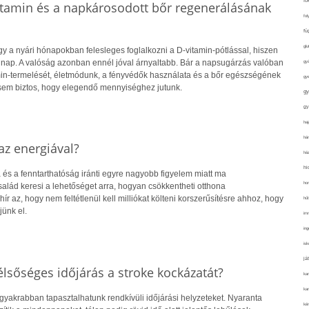
fo
itamin és a napkárosodott bőr regenerálásának
fol
fü
glu
y a nyári hónapokban felesleges foglalkozni a D-vitamin-pótlással, hiszen
 nap. A valóság azonban ennél jóval árnyaltabb. Bár a napsugárzás valóban
gy
amin-termelését, életmódunk, a fényvédők használata és a bőr egészségének
gy
sem biztos, hogy elegendő mennyiséghez jutunk.
gy
gy
haj
hán
z energiával?
ház
hi
 és a fenntarthatóság iránti egyre nagyobb figyelem miatt ma
ho
alád keresi a lehetőséget arra, hogyan csökkentheti otthona
hír az, hogy nem feltétlenül kell milliókat költeni korszerűsítésre ahhoz, hogy
hűt
jünk el.
im
ing
isk
já
lsőséges időjárás a stroke kockázatát?
ka
kar
gyakrabban tapasztalhatunk rendkívüli időjárási helyzeteket. Nyaranta
kér