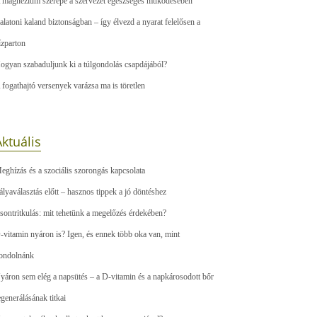
 magnézium szerepe a szervezet egészséges működésében
alatoni kaland biztonságban – így élvezd a nyarat felelősen a
ízparton
ogyan szabaduljunk ki a túlgondolás csapdájából?
 fogathajtó versenyek varázsa ma is töretlen
ktuális
eghízás és a szociális szorongás kapcsolata
ályaválasztás előtt – hasznos tippek a jó döntéshez
sontritkulás: mit tehetünk a megelőzés érdekében?
-vitamin nyáron is? Igen, és ennek több oka van, mint
ondolnánk
yáron sem elég a napsütés – a D-vitamin és a napkárosodott bőr
egenerálásának titkai