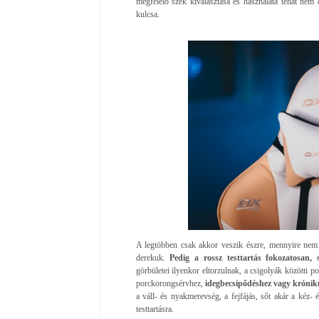
megfelelő szék kiválasztása és használata tehát ne
kulcsa.
A legtöbben csak akkor veszik észre, mennyire nem
derekuk.
Pedig a rossz testtartás fokozatosan, 
görbületei ilyenkor eltorzulnak, a csigolyák között
porckorongsérvhez,
idegbecsípődéshez vagy krónik
a váll- és nyakmerevség, a fejfájás, sőt akár a kéz- é
testtartásra.