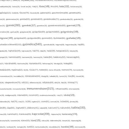
folyadék(119),
khagyma(47),
folsav(25),
folyadékbevitel(40),
folyadékfogyasztás(45),
főzés(149),
futás(132),
yadékpótlás(29),
fontos(25),
forralt bor(26),
Föld(27),
friss(44),
futóverseny(32),
ggőség(112),
fürdő(26),
fűszer(79),
fűszerek(28),
gabona(42),
gasztronómia(58),
genetika(45),
tén(32),
gluténmentes(34),
gomba(53),
gondolat(43),
gondolkodás(71),
gondoskodás(33),
gyakorlat(29),
gyerek(260),
gyermek(179),
gyerekek(117),
ász(31),
gyerekkor(32),
gyereknevelés(83),
gyógynövény(149),
ermekkor(36),
gyertya(28),
gyógyászat(36),
gyógyítás(69),
gyógymód(50),
ógyszer(165),
gyulladás(126),
gyógytea(40),
gyógyulás(85),
gyomor(62),
Gyömbér(66),
gyümölcs(340),
ulladáscsökkentő(102),
gyümölcslé(28),
hagyma(28),
hagyomány(36),
haj(85),
hangulat(112),
ápolás(36),
hajhullás(44),
hajmosás(24),
hal(70),
hála(25),
halál(39),
hányás(25),
yinger(25),
harmónia(69),
hasmenés(35),
hasznos(24),
hatás(84),
hatékony(52),
házasság(64),
i(27),
háziállat(48),
házimunka(28),
háztartás(43),
hétköznap(24),
hétvége(25),
hideg(80),
dratálás(69),
higiénia(52),
hit(26),
hízás(77),
hobbi(62),
home office(26),
hormon(79),
hormonok(25),
rmonrendszer(24),
hozzáállás(31),
hőmérséklet(44),
hőség(36),
hulladék(33),
humor(24),
hús(86),
húsvét(36),
idő(111),
ő(30),
idegrendszer(75),
időbeosztás(32),
időjárás(69),
idős(24),
illat(30),
illóolaj(77),
immunrendszer(315),
munerősítés(30),
immunerősítő(36),
influenza(45),
információ(33),
iskola(123),
er(29),
intelligencia(28),
internet(64),
inzulin(42),
inzulinrezisztencia(35),
írás(27),
olakezdés(25),
ital(75),
ivás(27),
íz(39),
izgalom(27),
izom(91),
izomzat(24),
ízület(54),
járvány(35),
kalória(193),
ték(89),
jóga(56),
Joghurt(67),
jótékony(41),
kaland(28),
kalcium(71),
kálium(50),
kapcsolat(209),
karácsony(174),
masz(30),
kamilla(41),
Kánikula(59),
káposzta(24),
kávé(125),
ácsonyfa(25),
karantén(34),
káros(53),
keksz(29),
kellemetlen(29),
kenyér(32),
képesség(28),
kezelés(166),
dés(31),
kerékpár(25),
keringés(26),
kert(52),
kertészkedés(26),
készülődés(24),
kézmosás(28),