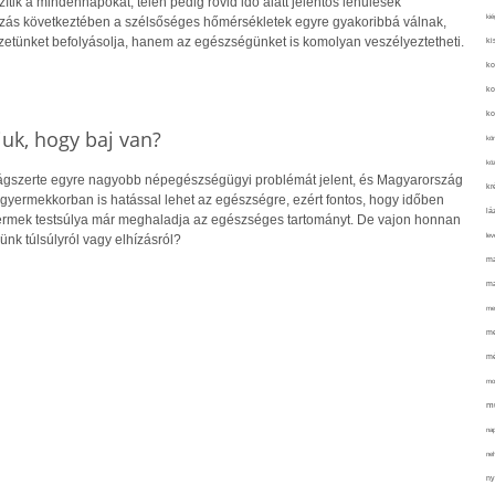
ik a mindennapokat, télen pedig rövid idő alatt jelentős lehűlések
kié
ozás következtében a szélsőséges hőmérsékletek egyre gyakoribbá válnak,
etünket befolyásolja, hanem az egészségünket is komolyan veszélyeztetheti.
ki
ko
ko
ko
uk, hogy baj van?
kör
köz
lágszerte egyre nagyobb népegészségügyi problémát jelent, és Magyarország
kr
r gyermekkorban is hatással lehet az egészségre, ezért fontos, hogy időben
lá
yermek testsúlya már meghaladja az egészséges tartományt. De vajon honnan
lev
ünk túlsúlyról vagy elhízásról?
ma
ma
me
me
mé
mo
mu
na
ne
ny