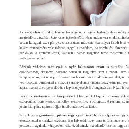
Az
arcápolásról
órákig lehetne beszélgetni, az egyik legfontosabb szabály 
megfelelő
arctisztítás, különösen lefekvés előtt.
Nem tudom van-e, aki sminkben
tartom kihagyni, ezt a pár perces arctisztítási műveletet (bármilyen fáradt is az
halálra rémiszteném vele másnap reggel a családom, ha zombiként ébrednék 
karikákkal a szemem körül, valószínű hamar magához térne mellettem a fé
koffeinadag nélkül.
Bőrünk védelme, már csak a nyár beköszönte miatt is aktuális
. N
csokibarnaság címszóval vörösre perzselni magunkat sem a napon, sem 
kampányszerű, aki nem járt fokozatosan barnulni az elmúlt hónapok alatt, ne m
volt főiskolai barátnőmet a világon semmivel nem tudtam meggyőzni pár éve, 
napra, makacsul ott perzselődött a legveszélyesebb UV sugárzásban. Nézni is ro
Bánjunk óvatosan a parfümjeinkkel!
Előszeretettel fújjuk mellkasra, deko
előfordulhat, hogy később májfoltok jelennek meg a bőrünkön. A parfüm, az e
jó társítás, pláne nyáron, fújjuk inkább máshová az illatot.
Tény, hogy a
gyantázás, epilálás vagy egyéb szőrtelenítési eljárás
az egyik 
tetézzük azzal a kialakult érzékeny-fájó helyzetet, hogy nem
fertőtlenítjük le a k
pórusok kitágulnak, könnyebben elfertőződhetnek, maradandó károkat hagyva 