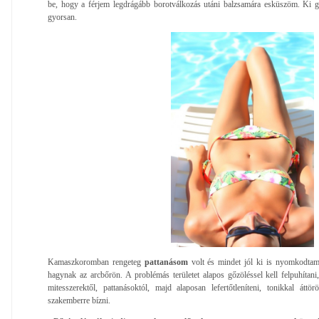
be, hogy a férjem legdrágább borotválkozás utáni balzsamára esküszöm. Ki 
gyorsan.
Kamaszkoromban rengeteg
pattanásom
volt és mindet jól ki is nyomkodt
hagynak az arcbőrön. A problémás területet alapos gőzöléssel kell felpuhítani,
mitesszerektől, pattanásoktól, majd alaposan lefertőtleníteni, tonikkal átt
szakemberre bízni.