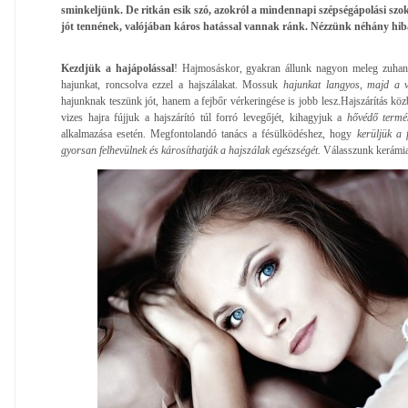
sminkeljünk. De ritkán esik szó, azokról a mindennapi szépségápolási szok
jót tennének, valójában káros hatással vannak ránk. Nézzünk néhány hibá
Kezdjük a hajápolással
! Hajmosáskor, gyakran állunk nagyon meleg zuhany 
hajunkat, roncsolva ezzel a hajszálakat. Mossuk
hajunkat langyos, majd a 
hajunknak teszünk jót, hanem a fejbőr vérkeringése is jobb lesz.Hajszárítás közb
vizes hajra fújjuk a hajszárító túl forró levegőjét, kihagyjuk a
hővédő termé
alkalmazása esetén. Megfontolandó tanács a fésülködéshez, hogy
kerüljük a 
gyorsan felhevülnek és károsíthatják a hajszálak egészségét.
Válasszunk kerámia