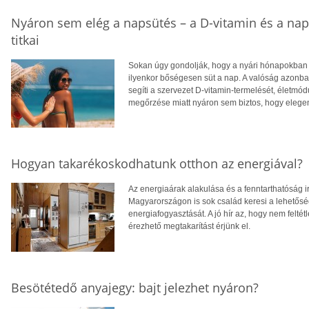
Nyáron sem elég a napsütés – a D-vitamin és a na
titkai
Sokan úgy gondolják, hogy a nyári hónapokban f
ilyenkor bőségesen süt a nap. A valóság azonba
segíti a szervezet D-vitamin-termelését, életm
megőrzése miatt nyáron sem biztos, hogy eleg
Hogyan takarékoskodhatunk otthon az energiával?
Az energiaárak alakulása és a fenntarthatóság i
Magyarországon is sok család keresi a lehetősé
energiafogyasztását. A jó hír az, hogy nem feltétl
érezhető megtakarítást érjünk el.
Besötétedő anyajegy: bajt jelezhet nyáron?