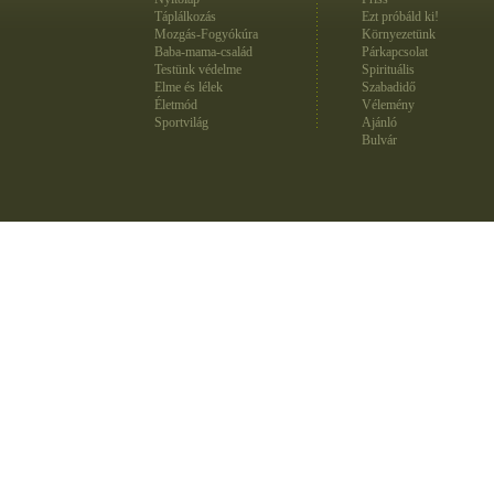
Táplálkozás
Ezt próbáld ki!
Mozgás-Fogyókúra
Környezetünk
Baba-mama-család
Párkapcsolat
Testünk védelme
Spirituális
Elme és lélek
Szabadidő
Életmód
Vélemény
Sportvilág
Ajánló
Bulvár