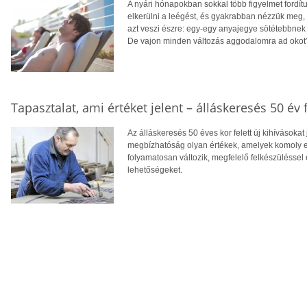
A nyári hónapokban sokkal több figyelmet fordít
elkerülni a leégést, és gyakrabban nézzük meg,
azt veszi észre: egy-egy anyajegye sötétebbnek 
De vajon minden változás aggodalomra ad okot
Tapasztalat, ami értéket jelent – álláskeresés 50 év f
Az álláskeresés 50 éves kor felett új kihívásokat
megbízhatóság olyan értékek, amelyek komoly el
folyamatosan változik, megfelelő felkészüléssel 
lehetőségeket.