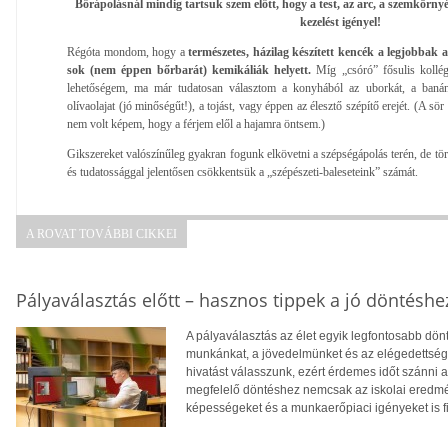
Bőrápolásnál mindig tartsuk szem előtt, hogy a test, az arc, a szemkörn
kezelést igényel!
Régóta mondom, hogy a
természetes, házilag készített kencék a legjobbak
sok (nem éppen bőrbarát) kemikáliák helyett.
Míg „csóró” fősulis kollég
lehetőségem, ma már tudatosan választom a konyhából az uborkát, a banán
olívaolajat (jó minőségűt!), a tojást, vagy éppen az élesztő szépítő erejét. (A sö
nem volt képem, hogy a férjem elől a hajamra öntsem.)
Gikszereket valószínűleg gyakran fogunk elkövetni a szépségápolás terén, de tö
és tudatossággal jelentősen csökkentsük a „szépészeti-baleseteink” számát.
A ROVAT TOVÁBBI CIKKEI
Pályaválasztás előtt – hasznos tippek a jó döntéshe
A pályaválasztás az élet egyik legfontosabb dö
munkánkat, a jövedelmünket és az elégedettség
hivatást válasszunk, ezért érdemes időt szánni
megfelelő döntéshez nemcsak az iskolai eredm
képességeket és a munkaerőpiaci igényeket is f