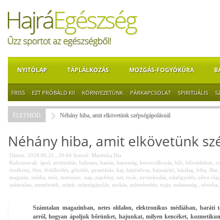
NYITÓLAP
TÁPLÁLKOZÁS
MOZGÁS-FOGYÓKÚRA
B
FRISS
EZT PRÓBÁLD KI!
KÖRNYEZETÜNK
PÁRKAPCSOLAT
SPIRITUÁLIS
S
ÉLETMÓD
Néhány hiba, amit elkövetünk szépségápolásnál
Néhány hiba, amit elkövetünk sz
Dátum: 2018.06.21., 20:04
Szerző:
Martinka Dia
Kulcsszavak:
ápol
,
arctisztítás
,
balzsam
,
banán
,
barnaság
,
borotválkozás
,
bőr
,
bőrvédelem
,
c
érzékeny
,
fém
,
fésülködés
,
gőzölés
,
gyantázás
,
haj
,
hajsütővas
,
hajszárító
,
házilag
,
hiba
,
illat
magazin
,
média
,
méz
,
mitesszer
,
nap
,
napfény
,
net
,
nyár
,
nyomkodás
,
odafigyelés
,
olíva olaj
számtalan
,
szemfesték
,
szépít
,
szépségápolás
,
szokás
,
szőrtelenítés
,
tojás
,
tudatosság.
,
uborka
Számtalan magazinban, netes oldalon, elektronikus médiában, baráti tá
arról, hogyan ápoljuk bőrünket, hajunkat, milyen kencéket, kozmeti