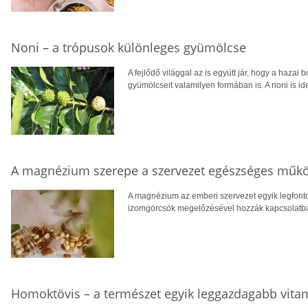
Noni – a trópusok különleges gyümölcse
A fejlődő világgal az is együtt jár, hogy a hazai 
gyümölcseit valamilyen formában is. A noni is ide
A magnézium szerepe a szervezet egészséges műk
A magnézium az emberi szervezet egyik legfont
izomgörcsök megelőzésével hozzák kapcsolatba, v
Homoktövis – a természet egyik leggazdagabb vita