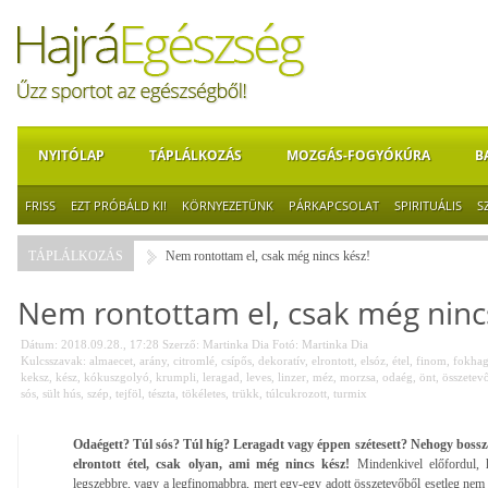
NYITÓLAP
TÁPLÁLKOZÁS
MOZGÁS-FOGYÓKÚRA
B
FRISS
EZT PRÓBÁLD KI!
KÖRNYEZETÜNK
PÁRKAPCSOLAT
SPIRITUÁLIS
S
TÁPLÁLKOZÁS
Nem rontottam el, csak még nincs kész!
Nem rontottam el, csak még ninc
Dátum: 2018.09.28., 17:28
Szerző:
Martinka Dia
Fotó:
Martinka Dia
Kulcsszavak:
almaecet
,
arány
,
citromlé
,
csípős
,
dekoratív
,
elrontott
,
elsóz
,
étel
,
finom
,
fokha
keksz
,
kész
,
kókuszgolyó
,
krumpli
,
leragad
,
leves
,
linzer
,
méz
,
morzsa
,
odaég
,
önt
,
összetev
sós
,
sült hús
,
szép
,
tejföl
,
tészta
,
tökéletes
,
trükk
,
túlcukrozott
,
turmix
Odaégett? Túl sós? Túl híg? Leragadt vagy éppen szétesett? Nehogy bossz
elrontott étel, csak olyan, ami még nincs kész!
Mindenkivel előfordul,
legszebbre, vagy a legfinomabbra, mert egy-egy adott összetevőből esetleg nem t