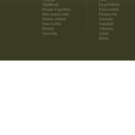
Táplálkozás
Ezt próbáld ki!
Mozgás-Fogyókúra
Környezetünk
Baba-mama-család
Párkapcsolat
Testünk védelme
Spirituális
Elme és lélek
Szabadidő
Életmód
Vélemény
Sportvilág
Ajánló
Bulvár