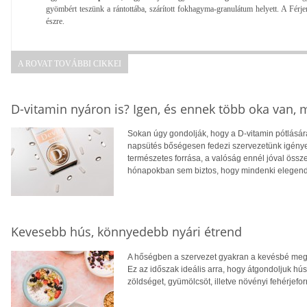
gyömbért teszünk a rántottába, szárított fokhagyma-granulátum helyett. A Férje
észre.
A ROVAT TOVÁBBI CIKKEI
D-vitamin nyáron is? Igen, és ennek több oka van,
Sokan úgy gondolják, hogy a D-vitamin pótlására
napsütés bőségesen fedezi szervezetünk igényei
természetes forrása, a valóság ennél jóval öss
hónapokban sem biztos, hogy mindenki elegendő
Kevesebb hús, könnyedebb nyári étrend
A hőségben a szervezet gyakran a kevésbé megte
Ez az időszak ideális arra, hogy átgondoljuk hú
zöldséget, gyümölcsöt, illetve növényi fehérjefo