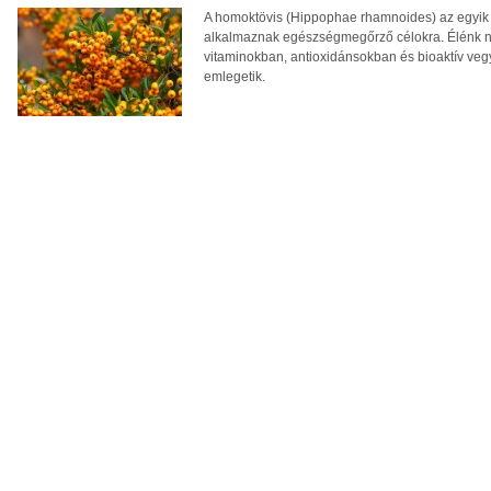
A homoktövis (Hippophae rhamnoides) az egyik
alkalmaznak egészségmegőrző célokra. Élénk n
vitaminokban, antioxidánsokban és bioaktív veg
emlegetik.