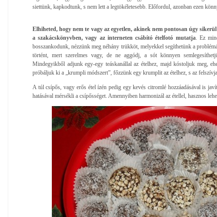
siettünk, kapkodtunk, s nem lett a legtökéletesebb. Előfordul, azonban ezen kön
Elhiheted, hogy nem te vagy az egyetlen, akinek nem pontosan úgy sikerül a
a szakácskönyvben, vagy az interneten csábító ételfotó mutatja
. Ez min
bosszankodunk, nézzünk meg néhány trükköt, melyekkel segíthetünk a problémán.
történt, mert szerelmes vagy, de ne aggódj, a sót könnyen semlegesíthetj
Mindegyikből adjunk egy-egy teáskanállal az ételhez, majd kóstoljuk meg, eh
próbáljuk ki a „krumpli módszert”, főzzünk egy krumplit az ételhez, s az felszívja
A túl csípős, vagy erős étel ízén pedig egy kevés citromlé hozzáadásával is javí
hatásával mérsékli a csípősséget. Amennyiben harmonizál az étellel, hasznos lehet 