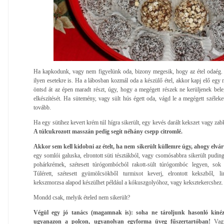
Ha kapkodunk, vagy nem figyelünk oda, bizony megesik, hogy az étel odaég.
ilyen esetekre is. Ha a lábosban kozmál oda a készülő étel, akkor kapj elő egy
öntsd át az épen maradt részt, úgy, hogy a megégett részek ne kerüljenek bele,
elkészítését. Ha sütemény, vagy sült hús égett oda, vágd le a megégett széleke
tovább.
Ha egy sütihez kevert krém túl hígra sikerült, egy kevés darált kekszet vagy zab
A túlcukrozott masszán pedig segít néhány csepp citromlé.
Akkor sem kell kidobni az ételt, ha nem sikerült küllemre úgy, ahogy elvár
egy somlói galuska, elrontott süti tésztákból, vagy csomósabbra sikerült pudin
pohárkrémek, szétesett túrógombócból rakott-sült túrógombóc legyen, sok t
Túlérett, szétesett gyümölcsökből turmixot keverj, elrontott kekszből, linz
kekszmorzsa alapod készülhet például a kókuszgolyóhoz, vagy keksztekercshez.
Mondd csak, melyik ételed nem sikerült?
Végül egy jó tanács (magamnak is): soha ne tároljunk hasonló kinéze
ugyanazon a polcon, ugyanolyan egyforma üveg fűszertartóban!
Vagy