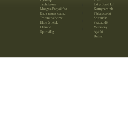
Táplálkozás
Ezt próbáld ki!
Mozgás-Fogyókúra
Környezetünk
Baba-mama-család
Párkapcsolat
Testünk védelme
Spirituális
Elme és lélek
Szabadidő
Életmód
Vélemény
Sportvilág
Ajánló
Bulvár