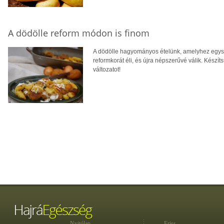
A dödölle reform módon is finom
A dödölle hagyományos ételünk, amelyhez egy
reformkorát éli, és újra népszerűvé válik. Kész
változatot!
Nyitólap
Friss