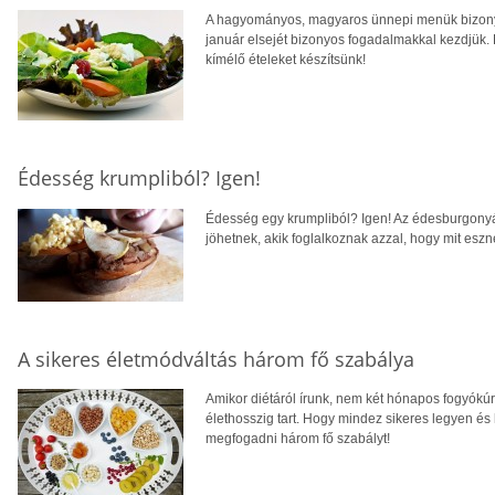
A hagyományos, magyaros ünnepi menük bizony 
január elsejét bizonyos fogadalmakkal kezdjük.
kímélő ételeket készítsünk!
Édesség krumpliból? Igen!
Édesség egy krumpliból? Igen! Az édesburgonyár
jöhetnek, akik foglalkoznak azzal, hogy mit eszn
A sikeres életmódváltás három fő szabálya
Amikor diétáról írunk, nem két hónapos fogyókúr
élethosszig tart. Hogy mindez sikeres legyen és h
megfogadni három fő szabályt!