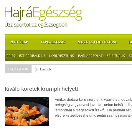
NYITÓLAP
TÁPLÁLKOZÁS
MOZGÁS-FOGYÓKÚRA
B
FRISS
EZT PRÓBÁLD KI!
KÖRNYEZETÜNK
PÁRKAPCSOLAT
SPIRITUÁLIS
S
TALÁLATOK
krumpli
Kiváló köretek krumpli helyett
Amikor diétára kényszerülünk, vagy életmódváltá
betegség vagy orvosi javaslat, netán belső indí
lemondani a megszokott ízekről. Ha például azt m
elsőre kétségbeeshetünk, pedig számos más ízlet