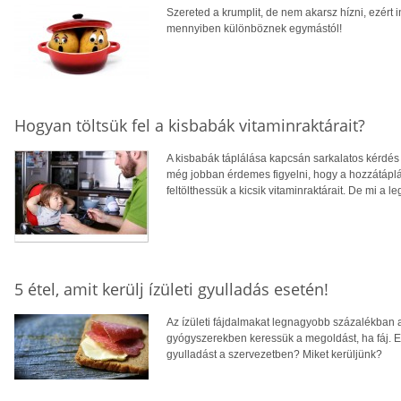
Szereted a krumplit, de nem akarsz hízni, ezért
mennyiben különböznek egymástól!
Hogyan töltsük fel a kisbabák vitaminraktárait?
A kisbabák táplálása kapcsán sarkalatos kérdés a
még jobban érdemes figyelni, hogy a hozzátáplá
feltölthessük a kicsik vitaminraktárait. De mi a l
5 étel, amit kerülj ízületi gyulladás esetén!
Az ízületi fájdalmakat legnagyobb százalékban az
gyógyszerekben keressük a megoldást, ha fáj. E
gyulladást a szervezetben? Miket kerüljünk?