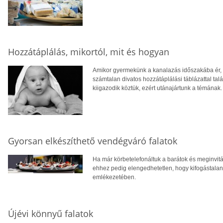
Hozzátáplálás, mikortól, mit és hogyan
Amikor gyermekünk a kanalazás időszakába ér, 
számtalan divatos hozzátáplálási táblázattal tal
kiigazodik köztük, ezért utánajártunk a témának.
Gyorsan elkészíthető vendégváró falatok
Ha már körbetelefonáltuk a barátok és meginvitált
ehhez pedig elengedhetetlen, hogy kifogástala
emlékezetében.
Újévi könnyű falatok