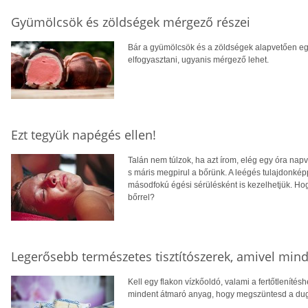
Gyümölcsök és zöldségek mérgező részei
Bár a gyümölcsök és a zöldségek alapvetően 
elfogyasztani, ugyanis mérgező lehet.
Ezt tegyük napégés ellen!
Talán nem túlzok, ha azt írom, elég egy óra nap
s máris megpirul a bőrünk. A leégés tulajdonkép
másodfokú égési sérülésként is kezelhetjük. Hog
bőrrel?
Legerősebb természetes tisztítószerek, amivel mind
Kell egy flakon vízkőoldó, valami a fertőtlenítés
mindent átmaró anyag, hogy megszüntesd a dugul