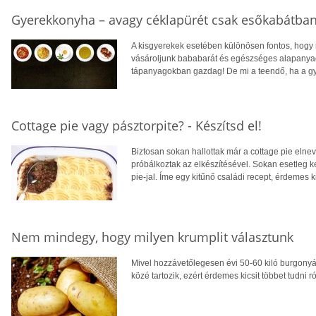
Gyerekkonyha – avagy céklapürét csak esőkabátban
A kisgyerekek esetében különösen fontos, hogy 
vásároljunk bababarát és egészséges alapanyago
tápanyagokban gazdag! De mi a teendő, ha a g
Cottage pie vagy pásztorpite? - Készítsd el!
Biztosan sokan hallottak már a cottage pie elnev
próbálkoztak az elkészítésével. Sokan esetleg k
pie-jal. Íme egy kitűnő családi recept, érdemes k
Nem mindegy, hogy milyen krumplit választunk
Mivel hozzávetőlegesen évi 50-60 kiló burgonyá
közé tartozik, ezért érdemes kicsit többet tudni ró