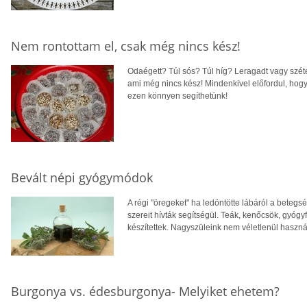
Nem rontottam el, csak még nincs kész!
Odaégett? Túl sós? Túl híg? Leragadt vagy széte
ami még nincs kész! Mindenkivel előfordul, hogy
ezen könnyen segíthetünk!
Bevált népi gyógymódok
A régi "öregeket" ha ledöntötte lábáról a betegs
szereit hívták segítségül. Teák, kenőcsök, gyóg
készítettek. Nagyszüleink nem véletlenül haszná
Burgonya vs. édesburgonya- Melyiket ehetem?