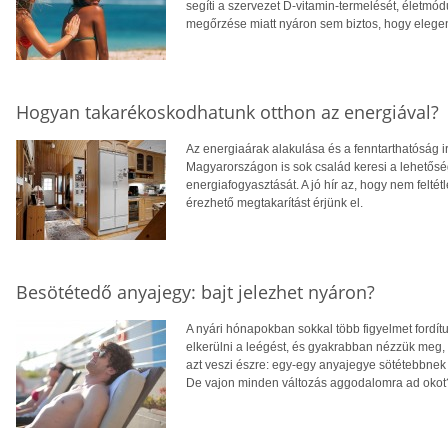
segíti a szervezet D-vitamin-termelését, életm
megőrzése miatt nyáron sem biztos, hogy eleg
Hogyan takarékoskodhatunk otthon az energiával?
Az energiaárak alakulása és a fenntarthatóság i
Magyarországon is sok család keresi a lehetősé
energiafogyasztását. A jó hír az, hogy nem feltétl
érezhető megtakarítást érjünk el.
Besötétedő anyajegy: bajt jelezhet nyáron?
A nyári hónapokban sokkal több figyelmet fordít
elkerülni a leégést, és gyakrabban nézzük meg,
azt veszi észre: egy-egy anyajegye sötétebbnek 
De vajon minden változás aggodalomra ad okot