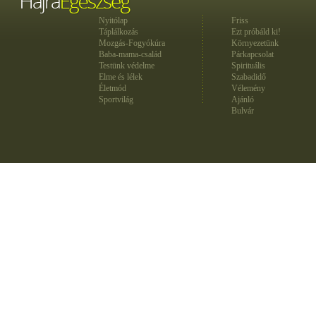
Nyitólap
Friss
Táplálkozás
Ezt próbáld ki!
Mozgás-Fogyókúra
Környezetünk
Baba-mama-család
Párkapcsolat
Testünk védelme
Spirituális
Elme és lélek
Szabadidő
Életmód
Vélemény
Sportvilág
Ajánló
Bulvár