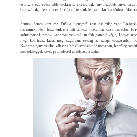
esünk, s egy egész tábla csokira is elcsábulunk, egy nagyobb tányér sütit i
bepuszilunk, s lelkiismeret furdalással tesszük fel magunknak a kérdést: akkor m
Semmi. Semmi sem lesz. Ettől a kilengéstől nem lesz világ vége.
Emberek
hibázunk.
Nem teszi tönkre a heti terveid, maximum kicsit lassabban fog
számolgatnád mennyi kalóriával vétkeztél, inkább gondold végig, hogyan terv
meg, hol tudsz kicsit még szigorítani esetleg az aznapi étkezéseiden, ho
Kalóriaszegény ételeket válassz a hét elkövetkezendő napjaiban, lehetőleg rostdú
sok zöldséggel, kevés gyümölccsel és folytasd a diétád.