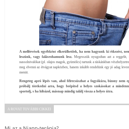
A melléevések egyébként elkerülhetőek, ha nem hagyunk ki étkezést, n
leszünk, vagy falásrohamunk lesz.
Megesszük nyugodtan azt a reggelit, 
nassolnivalókat (pl. olajos magok, gyümölcs) tartunk a táskánkban vészhelyzetr
meg elvenni az étvágyat napközben, hanem inkább rendelünk egy jó adag levest,
menüt.
Rengeteg apró lépés van, ahol félrecsúszhat a fogyókúra, bizony nem eg
próbálj törekedni arra, hogy beépítsd a helyes szokásokat a mindenna
sportolj, s ha hibázol, másnap mindig találj vissza a helyes útra.
A ROVAT TOVÁBBI CIKKEI
Mi az a Niann-terápia?