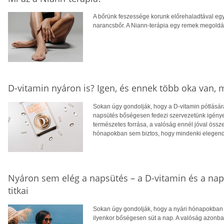
A bőrünk feszessége korunk előrehaladtával egy
narancsbőr. A Niann-terápia egy remek megoldás
D-vitamin nyáron is? Igen, és ennek több oka van,
Sokan úgy gondolják, hogy a D-vitamin pótlására
napsütés bőségesen fedezi szervezetünk igényei
természetes forrása, a valóság ennél jóval öss
hónapokban sem biztos, hogy mindenki elegendő
Nyáron sem elég a napsütés – a D-vitamin és a na
titkai
Sokan úgy gondolják, hogy a nyári hónapokban f
ilyenkor bőségesen süt a nap. A valóság azonba