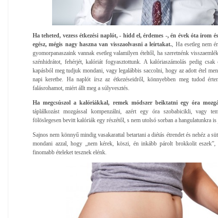
Ha teheted, vezess étkezési naplót, - hidd el, érdemes -, én évek óta írom 
egész, mégis nagy haszna van visszaolvasni a leírtakat.
, Ha esetleg nem ér
gyomorpanaszaink vannak esetleg valamilyen ételtől, ha szeretnénk visszaemlék
szénhidrátot, fehérjét, kalóriát fogyasztottunk. A kalóriaszámolás pedig csak
kapásból meg tudjuk mondani, vagy legalábbis saccolni, hogy az adott étel menny
napi keretbe. Ha naplót írsz az étkezéseidről, könnyebben meg tudod érten
falásrohamot, miért állt meg a súlyvesztés.
Ha megcsúszol a kalóriákkal, remek módszer beiktatni egy óra mozgá
táplálkozást mozgással kompenzálni, azért egy óra szobabicikli, vagy te
fölöslegesen bevitt kalóriák egy részétől, s nem utolsó sorban a hangulatunkra is j
Sajnos nem könnyű mindig vasakarattal betartani a diétás étrendet és nehéz a s
mondani azzal, hogy „nem kérek, köszi, én inkább párolt brokkolit eszek”
finomabb ételeket tesznek elénk.