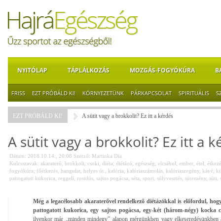
NYITÓLAP
TÁPLÁLKOZÁS
MOZGÁS-FOGYÓKÚRA
B
FRISS
EZT PRÓBÁLD KI!
KÖRNYEZETÜNK
PÁRKAPCSOLAT
SPIRITUÁLIS
S
EZT PRÓBÁLD KI!
A sütit vagy a brokkolit? Ez itt a kérdés
A sütit vagy a brokkolit? Ez itt a 
Dátum: 2018.10.14., 20:08
Szerző:
Martinka Dia
Kulcsszavak:
akaraterő
,
brokkoli
,
csoki
,
diéta
,
diétázó
,
egészség
,
elcsábul
,
ember
,
étel
,
étkezé
fogyókúra
,
főétkezés
,
hangulat
,
helyes út.
,
kalória
,
kalóriaszámolás
,
kalóriaszegény
,
kávé
,
ki
pattogatott kukorica
,
reggeli
,
rostdús
,
sajtos pogácsa
,
séta
,
sport
,
súlyvesztés
,
sütemény
,
süti
,
Még a legacélosabb akaraterővel rendelkező diétázókkal is előfordul, hogy
pattogatott kukorica, egy sajtos pogácsa, egy-két (három-négy) kocka c
ilyenkor már „minden mindegy” alapon mérgünkben vagy elkeseredésünkben 