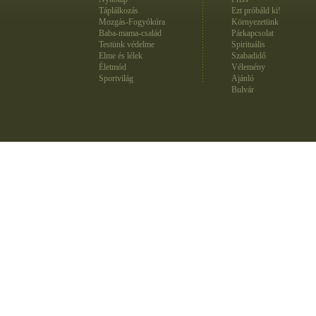
Táplálkozás
Ezt próbáld ki!
Mozgás-Fogyókúra
Környezetünk
Baba-mama-család
Párkapcsolat
Testünk védelme
Spirituális
Elme és lélek
Szabadidő
Életmód
Vélemény
Sportvilág
Ajánló
Bulvár