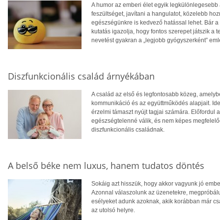
A humor az emberi élet egyik legkülönlegesebb 
feszültséget, javítani a hangulatot, közelebb 
egészségünkre is kedvező hatással lehet. Bár a 
kutatás igazolja, hogy fontos szerepet játszik a 
nevetést gyakran a „legjobb gyógyszerként” eml
Diszfunkcionális család árnyékában
A család az első és legfontosabb közeg, amelyb
kommunikáció és az együttműködés alapjait. Ideá
érzelmi támaszt nyújt tagjai számára. Előfordul
egészségtelenné válik, és nem képes megfelelően
diszfunkcionális családnak.
A belső béke nem luxus, hanem tudatos döntés
Sokáig azt hisszük, hogy akkor vagyunk jó embe
Azonnal válaszolunk az üzenetekre, megpróbálun
esélyeket adunk azoknak, akik korábban már csa
az utolsó helyre.