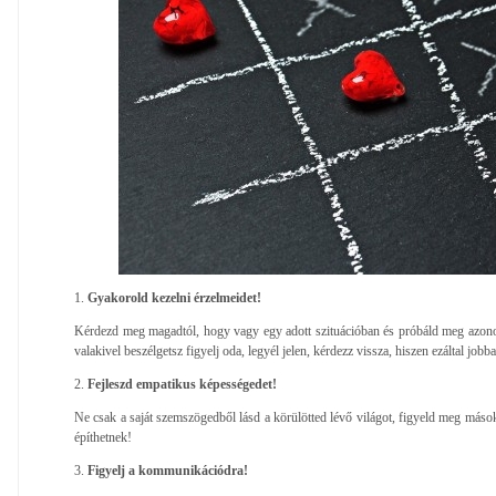
1.
Gyakorold kezelni érzelmeidet!
Kérdezd meg magadtól, hogy vagy egy adott szituációban és próbáld meg azonos
valakivel beszélgetsz figyelj oda, legyél jelen, kérdezz vissza, hiszen ezáltal job
2.
Fejleszd empatikus képességedet!
Ne csak a saját szemszögedből lásd a körülötted lévő világot, figyeld meg mások
építhetnek!
3.
Figyelj a kommunikációdra!