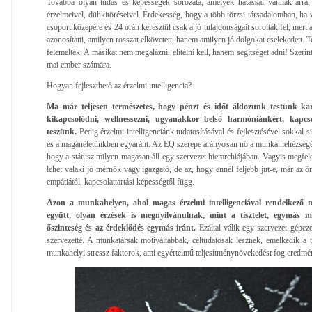
Továbbá olyan tudás és képességek sorozata, amelyek hatással vannak arra,
érzelmeivel, dühkitöréseivel. Érdekesség, hogy a több törzsi társadalomban, ha val
csoport közepére és 24 órán keresztül csak a jó tulajdonságait sorolták fel, mer
azonosítani, amilyen rosszat elkövetett, hanem amilyen jó dolgokat cselekedett.
felemelték. A másikat nem megalázni, elítélni kell, hanem segítséget adni! Szeri
mai ember számára.
Hogyan fejleszthető az érzelmi intelligencia?
Ma már teljesen természetes, hogy pénzt és időt áldozunk testünk ka
kikapcsolódni, wellnessezni, ugyanakkor belső harmóniánkért, kapcs
teszünk.
Pedig érzelmi intelligenciánk tudatosításával és fejlesztésével sokkal 
és a magánéletünkben egyaránt. Az EQ szerepe arányosan nő a munka nehézségé
hogy a státusz milyen magasan áll egy szervezet hierarchiájában. Vagyis megfel
lehet valaki jó mérnök vagy igazgató, de az, hogy ennél feljebb jut-e, már az ön
empátiától, kapcsolattartási képességtől függ.
Azon a munkahelyen, ahol magas érzelmi intelligenciával rendelkező 
együtt, olyan érzések is megnyilvánulnak, mint a tisztelet, egymás me
őszinteség és az érdeklődés egymás iránt.
Ezáltal válik egy szervezet gépe
szervezetté. A munkatársak motiváltabbak, céltudatosak lesznek, emelkedik a
munkahelyi stressz faktorok, ami egyértelmű teljesítménynövekedést fog eredmé