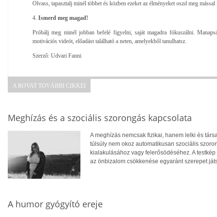
Olvass, tapasztalj minél többet és közben ezeket az élményeket oszd meg mással 
4.
Ismerd meg magad!
Próbálj meg minél jobban befelé figyelni, saját magadra fókuszálni. Manap
motivációs videót, előadást található a neten, amelyekből tanulhatsz.
Szerző: Udvari Fanni
A ROVAT TOVÁBBI CIKKEI
Meghízás és a szociális szorongás kapcsolata
A meghízás nemcsak fizikai, hanem lelki és tár
túlsúly nem okoz automatikusan szociális szoro
kialakulásához vagy felerősödéséhez. A testkép
az önbizalom csökkenése egyaránt szerepet ját
A humor gyógyító ereje