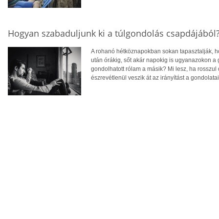
Hogyan szabaduljunk ki a túlgondolás csapdájából
A rohanó hétköznapokban sokan tapasztalják, ho
után órákig, sőt akár napokig is ugyanazokon a
gondolhatott rólam a másik? Mi lesz, ha rosszul
észrevétlenül veszik át az irányítást a gondolatain