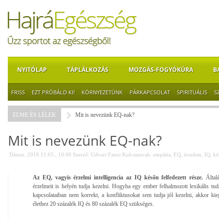
NYITÓLAP
TÁPLÁLKOZÁS
MOZGÁS-FOGYÓKÚRA
B
FRISS
EZT PRÓBÁLD KI!
KÖRNYEZETÜNK
PÁRKAPCSOLAT
SPIRITUÁLIS
S
ELME ÉS LÉLEK
Mit is nevezünk EQ-nak?
Mit is nevezünk EQ-nak?
Dátum: 2018.11.05., 10:00
Szerző:
Udvari Fanni
Kulcsszavak:
empátia
,
EQ
,
érzelem
,
IQ
,
ké
Az EQ, vagyis érzelmi intelligencia az IQ későn felfedezett része.
Általá
érzelmeit is helyén tudja kezelni. Hogyha egy ember felhalmozott lexikális tudá
kapcsolataiban nem korrekt, a konfliktusokat sem tudja jól kezelni, akkor ki
élethez 20 százalék IQ és 80 százalék EQ szükséges.