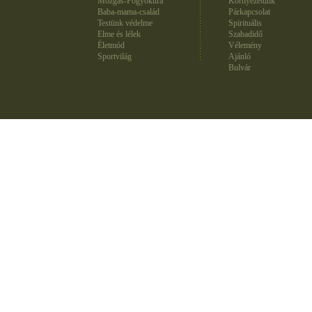
Mozgás-Fogyókúra
Környezetünk
Baba-mama-család
Párkapcsolat
Testünk védelme
Spirituális
Elme és lélek
Szabadidő
Életmód
Vélemény
Sportvilág
Ajánló
Bulvár