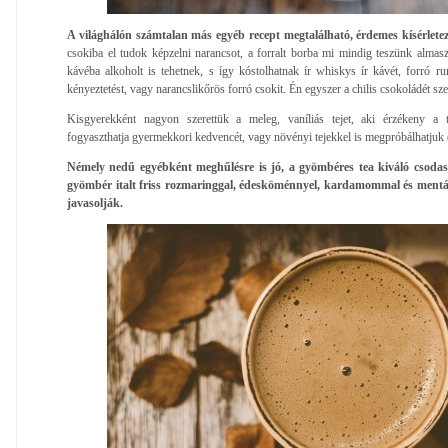
A világhálón számtalan más egyéb recept megtalálható, érdemes kísérletezn
csokiba el tudok képzelni narancsot, a forralt borba mi mindig teszünk almasze
kávéba alkoholt is tehetnek, s így kóstolhatnak ír whiskys ír kávét, forró rum
kényeztetést, vagy narancslikőrös forró csokit. Én egyszer a chilis csokoládét 
Kisgyerekként nagyon szerettük a meleg, vaníliás tejet, aki érzékeny a te
fogyaszthatja gyermekkori kedvencét, vagy növényi tejekkel is megpróbálhatjuk e
Némely nedű egyébként meghűlésre is jó, a gyömbéres tea kiváló csoda
gyömbér italt friss rozmaringgal, édesköménnyel, kardamommal és mentáv
javasolják.