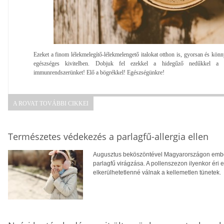
Ezeket a finom lélekmelegítő-lélekmelengető italokat otthon is, gyorsan és könny
egészséges kivitelben. Dobjuk fel ezekkel a hidegűző nedűkkel a t
immunrendszerünket! Elő a bögrékkel! Egészségünkre!
A ROVAT TOVÁBBI CIKKEI
Természetes védekezés a parlagfű-allergia ellen
Augusztus beköszöntével Magyarországon ember
parlagfű virágzása. A pollenszezon ilyenkor éri 
elkerülhetetlenné válnak a kellemetlen tünetek.