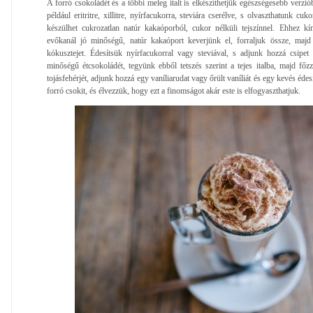
A forró csokoládét és a többi meleg italt is elkészíthetjük egészségesebb verzió
például eritritre, xillitre, nyírfacukorra, steviára cserélve, s olvaszthatunk c
készülhet cukrozatlan natúr kakaóporból, cukor nélküli tejszínnel. Ehhez kí
evőkanál jó minőségű, natúr kakaóport keverjünk el, forraljuk össze, majd
kókusztejet. Édesítsük nyírfacukorral vagy steviával, s adjunk hozzá csipet
minőségű étcsokoládét, tegyünk ebből tetszés szerint a tejes italba, majd fő
tojásfehérjét, adjunk hozzá egy vaníliarudat vagy őrült vaníliát és egy kevés éde
forró csokit, és élvezzük, hogy ezt a finomságot akár este is elfogyaszthatjuk.