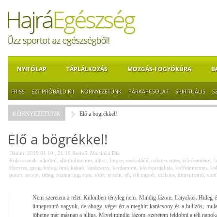
NYITÓLAP
TÁPLÁLKOZÁS
MOZGÁS-FOGYÓKÚRA
B
FRISS
EZT PRÓBÁLD KI!
KÖRNYEZETÜNK
PÁRKAPCSOLAT
SPIRITUÁLIS
S
KÖRNYEZETÜNK
Elő a bögrékkel!
Elő a bögrékkel!
Dátum: 2019.01.10., 21:16
Szerző:
Martinka Dia
Kulcsszavak:
alkohol
,
alkoholmentes
,
alma.
,
bögre
,
csokoládé
,
cukormentes
,
édeskömény
,
f
fűszeres
,
grog
,
hideg
,
inni
,
kakaó
,
karácsony
,
kardamom
,
kávéspecialitás
,
koffeinmentes
,
ko
puncs
,
recept
,
rideg
,
rozmaring
,
rum
,
sötét
,
tejszín
,
tél
,
téli napok
,
utálatos
,
ünneprontó
,
vaní
Nem szeretem a telet. Különben tényleg nem. Mindig fázom. Latyakos. Hideg és 
ünneprontó vagyok, de ahogy véget ért a meghitt karácsony és a bulizós, mulat
jöhetne már másnap a július. Mivel mindig fázom, szeretem feldobni a téli napokat