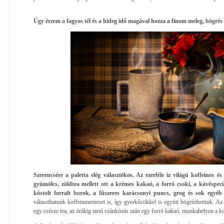
Úgy érzem a fagyos tél és a hideg idő magával hozza a finom meleg, bögrés 
Szerencsére a paletta elég választékos. Az ezerféle íz világú koffeines és
gyümölcs, zöldtea mellett ott a krémes kakaó, a forró csoki, a kávéspec
kóstolt forralt borok, a fűszeres karácsonyi puncs, grog és sok egyéb
választhatunk koffeinmenteset is, így gyerkőcökkel is együtt bögrézhetünk. Az
egy csésze tea, az órákig tartó szánkózás után egy forró kakaó, munkahelyen a k