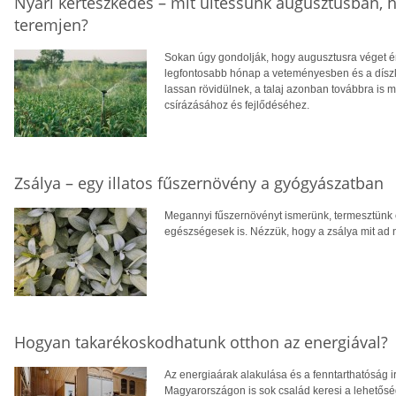
Nyári kertészkedés – mit ültessünk augusztusban, h
teremjen?
Sokan úgy gondolják, hogy augusztusra véget ér
legfontosabb hónap a veteményesben és a díszke
lassan rövidülnek, a talaj azonban továbbra is m
csírázásához és fejlődéséhez.
Zsálya – egy illatos fűszernövény a gyógyászatban
Megannyi fűszernövényt ismerünk, termesztünk
egészségesek is. Nézzük, hogy a zsálya mit ad 
Hogyan takarékoskodhatunk otthon az energiával?
Az energiaárak alakulása és a fenntarthatóság i
Magyarországon is sok család keresi a lehetősé