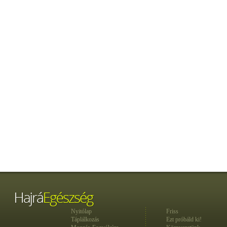
Nyitólap
Friss
Táplálkozás
Ezt próbáld ki!