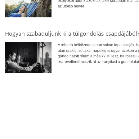
esélyeket adunk azoknak, akik korábban már csa
az utolsó helyre.
Hogyan szabaduljunk ki a túlgondolás csapdájából
A rohanó hétköznapokban sokan tapasztalják, ho
után órákig, sőt akár napokig is ugyanazokon a
gondolhatott rólam a másik? Mi lesz, ha rosszul
észrevétlenül veszik át az irányítást a gondolatain