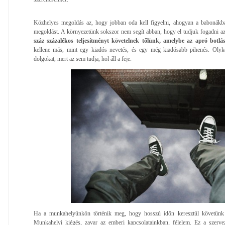
Közhelyes megoldás az, hogy jobban oda kell figyelni, ahogyan a babonákba
megoldást. A környezetünk sokszor nem segít abban, hogy el tudjuk fogadni azt
száz százalékos teljesítményt követelnek tőlünk, amelybe az apró botl
kellene más, mint egy kiadós nevetés, és egy még kiadósabb pihenés. Olyko
dolgokat, mert az sem tudja, hol áll a feje.
Ha a munkahelyünkön történik meg, hogy hosszú időn keresztül követünk e
Munkahelyi kiégés, zavar az emberi kapcsolatainkban, félelem. Ez a szervez