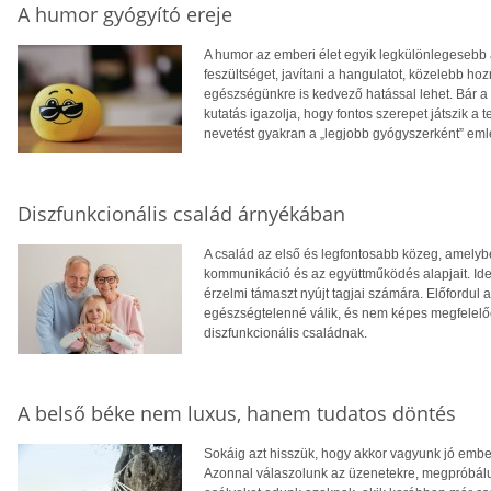
A humor gyógyító ereje
A humor az emberi élet egyik legkülönlegesebb 
feszültséget, javítani a hangulatot, közelebb 
egészségünkre is kedvező hatással lehet. Bár a 
kutatás igazolja, hogy fontos szerepet játszik a 
nevetést gyakran a „legjobb gyógyszerként” eml
Diszfunkcionális család árnyékában
A család az első és legfontosabb közeg, amelyb
kommunikáció és az együttműködés alapjait. Ideá
érzelmi támaszt nyújt tagjai számára. Előfordul
egészségtelenné válik, és nem képes megfelelően
diszfunkcionális családnak.
A belső béke nem luxus, hanem tudatos döntés
Sokáig azt hisszük, hogy akkor vagyunk jó embe
Azonnal válaszolunk az üzenetekre, megpróbálun