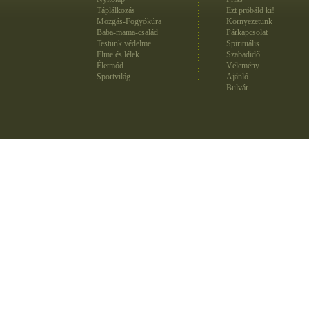
Táplálkozás
Ezt próbáld ki!
Mozgás-Fogyókúra
Környezetünk
Baba-mama-család
Párkapcsolat
Testünk védelme
Spirituális
Elme és lélek
Szabadidő
Életmód
Vélemény
Sportvilág
Ajánló
Bulvár