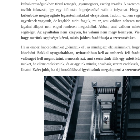
kétbalkezességünkhöz társul remegés, gyomorgörcs, esetleg izzadás. A szerencs
tovább fokozzák, így egy idő után öngerjesztővé válik a folyamat.
Hogy 
különböző megnyugtató légzéstechnikákat elsajátítani.
Tudom, ez nem segít
ügyetlenek vagyunk, de legalább tudni fogjuk, mi az, ami valóban nehezen me
izgalmi állapot nem enged rendesen megcsinálni. Abban, ami valóban nehé
segítséget.
Az egyáltalán nem szégyen, ha valami nem megy könnyen. Viszo
hogy merünk segítséget kérni, máris jobbra fordíthatja a szerencsénket.
Ha az emberi kapcsolatainkat „bénázzuk el”, az mindig azt jelzi számunkra, h
közeledni.
Sokkal nyugodtabban, nyitottabban kell az emberek felé fordu
valóságot kell megmutatni, nemcsak azt, ami szerintünk illik egy adott k
minket, ha ellene cselekszünk, és az agyunk mindig a valóság szerint cselekszik
láttatni.
Ezért jobb, ha új hozzáállással igyekszünk megalapozni a szerencsé