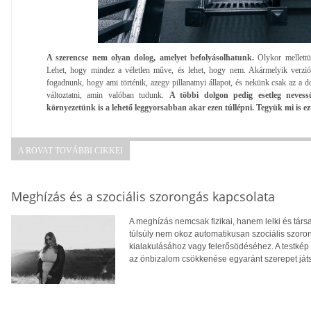
A szerencse nem olyan dolog, amelyet befolyásolhatunk.
Olykor mellettü
Lehet, hogy mindez a véletlen műve, és lehet, hogy nem. Akármelyik verzió
fogadnunk, hogy ami történik, azegy pillanatnyi állapot, és nekünk csak az a
változtatni, amin valóban tudunk.
A többi dolgon pedig esetleg nevess
környezetünk is a lehető leggyorsabban akar ezen túllépni. Tegyük mi is ez
A ROVAT TOVÁBBI CIKKEI
Meghízás és a szociális szorongás kapcsolata
A meghízás nemcsak fizikai, hanem lelki és tár
túlsúly nem okoz automatikusan szociális szoro
kialakulásához vagy felerősödéséhez. A testkép
az önbizalom csökkenése egyaránt szerepet ját