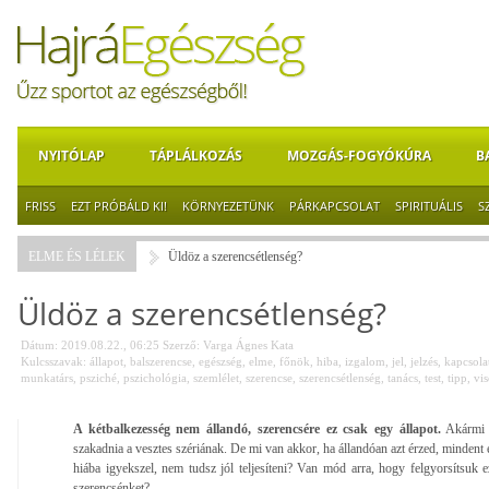
NYITÓLAP
TÁPLÁLKOZÁS
MOZGÁS-FOGYÓKÚRA
B
FRISS
EZT PRÓBÁLD KI!
KÖRNYEZETÜNK
PÁRKAPCSOLAT
SPIRITUÁLIS
S
ELME ÉS LÉLEK
Üldöz a szerencsétlenség?
Üldöz a szerencsétlenség?
Dátum: 2019.08.22., 06:25
Szerző:
Varga Ágnes Kata
Kulcsszavak:
állapot
,
balszerencse
,
egészség
,
elme
,
főnök
,
hiba
,
izgalom
,
jel
,
jelzés
,
kapcsola
munkatárs
,
psziché
,
pszichológia
,
szemlélet
,
szerencse
,
szerencsétlenség
,
tanács
,
test
,
tipp
,
vi
A kétbalkezesség nem állandó, szerencsére ez csak egy állapot.
Akármi i
szakadnia a vesztes szériának. De mi van akkor, ha állandóan azt érzed, mindent
hiába igyekszel, nem tudsz jól teljesíteni? Van mód arra, hogy felgyorsítsuk ez
szerencsénket?