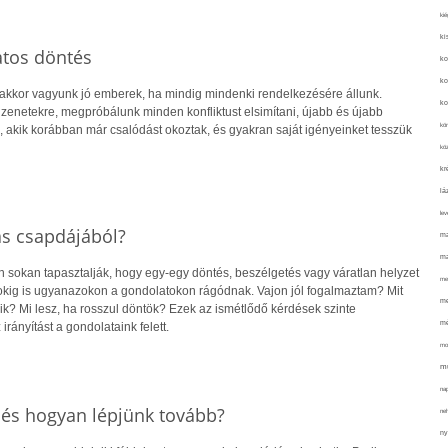
kié
ki
atos döntés
ko
ko
 akkor vagyunk jó emberek, ha mindig mindenki rendelkezésére állunk.
ko
zenetekre, megpróbálunk minden konfliktust elsimítani, újabb és újabb
kör
 akik korábban már csalódást okoztak, és gyakran saját igényeinket tesszük
köz
kr
lá
lev
ás csapdájából?
ma
ma
sokan tapasztalják, hogy egy-egy döntés, beszélgetés vagy váratlan helyzet
me
pokig is ugyanazokon a gondolatokon rágódnak. Vajon jól fogalmaztam? Mit
me
ik? Mi lesz, ha rosszul döntök? Ezek az ismétlődő kérdések szinte
mé
irányítást a gondolataink felett.
mo
mu
na
, és hogyan lépjünk tovább?
ne
ny