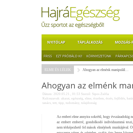
NYITÓLAP
TÁPLÁLKOZÁS
MOZGÁS-
FRISS
EZT PRÓBÁLD KI!
KÖRNYEZETÜNK
PÁRKAPCS
ELME ÉS LÉLEK
Ahogyan az elménk manipulál…
Ahogyan az elménk ma
Dátum: 2020.05.21., 01:53
Szerző:
Sipos Zsófia
Kulcsszavak:
akarat
,
egészség
,
elme
,
érzelem
,
érzés
,
fejlődés
,
hatá
tanács
,
tett
,
tipp
,
tudomány
,
tulajdonság
Az emberi elme annyira sokrétű, hogy évszázadokig nem
az embert emberré, gondolkodó individuummá teszi,
nem térképezhető fel mások elméjének munkájával. Ott
egyszerre véges és végtelen, csakis úgy lenne kiisme