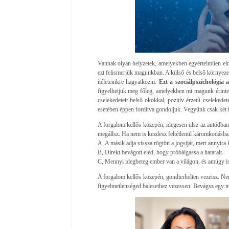
Vannak olyan helyzetek, amelyekben egyértelműen elme
ezt felismerjük magunkban. A külső és belső környeze
ítéleteinkre hagyatkozni.
Ezt a szociálpszichológia 
figyelhetjük meg főleg, amelyekben mi magunk érinte
cselekedeteit belső okokkal, pozitív érzetű cseleked
esetében éppen fordítva gondoljuk. Vegyünk csak két 
A forgalom kellős közepén, idegesen ülsz az autódban.
megállsz. Ha nem is kezdesz feltétlenül káromkodásba,
A, A másik adja vissza rögtön a jogsiját, mert annyira 
B, Direkt bevágott eléd, hogy próbálgassa a határait.
C, Mennyi idegbeteg ember van a világon, és amúgy is,
A forgalom kellős közepén, gondterhelten vezetsz. Ne
figyelmetlenséged balesethez vezessen. Bevágsz egy m