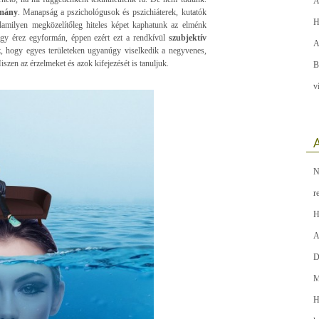
A
omány
. Manapság a pszichológusok és pszichiáterek, kutatók
H
alamilyen megközelítőleg hiteles képet kaphatunk az elménk
gy érez egyformán, éppen ezért ezt a rendkívül
szubjektív
A
, hogy egyes területeken ugyanúgy viselkedik a negyvenes,
iszen az érzelmeket és azok kifejezését is tanuljuk.
B
v
A
N
r
H
A
D
M
H