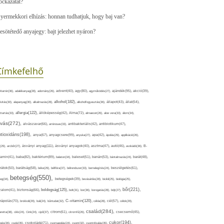
ockázatát?
yermekkori elhízás: honnan tudhatjuk, hogy baj van?
esötétedő anyajegy: bajt jelezhet nyáron?
Címkefelhő
ajándék(95),
itamin(36),
adalékanyag(28),
adomány(26),
advent(40),
agy(80),
agyműködés(27),
akció(39),
alkohol(182),
ivitás(30),
alapanyag(30),
alkalmazás(28),
alkoholfogyasztás(36),
állapot(43),
állat(54),
allergia(122),
attartás(33),
állóképesség(42),
Alma(72),
almaecet(26),
aloe vera(33),
álom(34),
lvás(272),
alvászavar(66),
aminosav(33),
antibakteriális(42),
antibiotikum(47),
ntioxidáns(198),
anyagcsere(99),
anya(67),
anyuka(27),
apa(42),
ápolás(29),
applikáció(26),
ásványi anyag(111),
(29),
arcbőr(27),
ásványi anyagok(40),
asztma(47),
autó(46),
avokádó(36),
B-
tamin(41),
baba(82),
baktérium(89),
balaton(34),
baleset(51),
banán(53),
bántalmazás(24),
barát(48),
rátok(50),
barátság(58),
béke(29),
bélflóra(37),
bélrendszer(33),
bemelegítés(24),
beszélgetés(61),
betegség(550),
eg(34),
betegségek(39),
bevásárlás(28),
bicikli(25),
biológia(25),
bőr(221),
boldogság(125),
zalom(41),
biztonság(66),
bolt(31),
bor(36),
borogatás(28),
böjt(27),
C-vitamin(120),
rápolás(70),
brokkoli(29),
buli(24),
bűntudat(32),
cékla(28),
cél(57),
célok(29),
család(284),
aretta(38),
cikk(24),
Cink(24),
cipő(37),
citrom(61),
citromfű(26),
csecsemő(45),
cukor(194),
pés(26),
csoki(35),
csokoládé(71),
csomagolás(24),
csont(32),
csontritkulás(35),