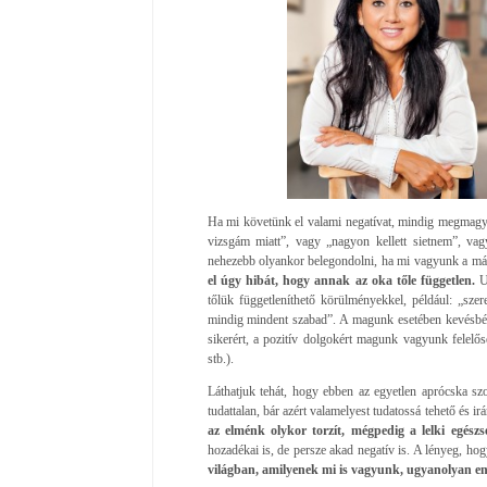
Ha mi követünk el valami negatívat, mindig megmagya
vizsgám miatt”, vagy „nagyon kellett sietnem”, va
nehezebb olyankor belegondolni, ha mi vagyunk a más
el úgy hibát, hogy annak az oka tőle független.
U
tőlük függetleníthető körülményekkel, például: „sze
mindig mindent szabad”. A magunk esetében kevésbé 
sikerért, a pozitív dolgokért magunk vagyunk felel
stb.).
Láthatjuk tehát, hogy ebben az egyetlen aprócska sz
tudattalan, bár azért valamelyest tudatossá tehető és ir
az elménk olykor torzít, mégpedig a lelki egés
hozadékai is, de persze akad negatív is. A lényeg, ho
világban, amilyenek mi is vagyunk, ugyanolyan em