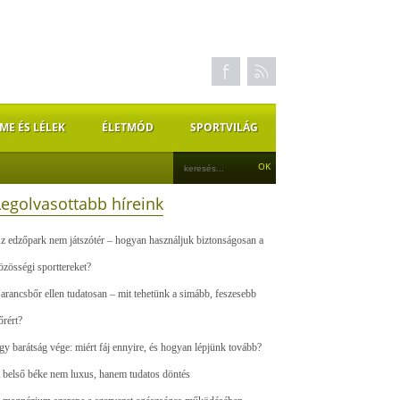
ME ÉS LÉLEK
ÉLETMÓD
SPORTVILÁG
Legolvasottabb híreink
z edzőpark nem játszótér – hogyan használjuk biztonságosan a
özösségi sporttereket?
arancsbőr ellen tudatosan – mit tehetünk a simább, feszesebb
őrért?
gy barátság vége: miért fáj ennyire, és hogyan lépjünk tovább?
 belső béke nem luxus, hanem tudatos döntés