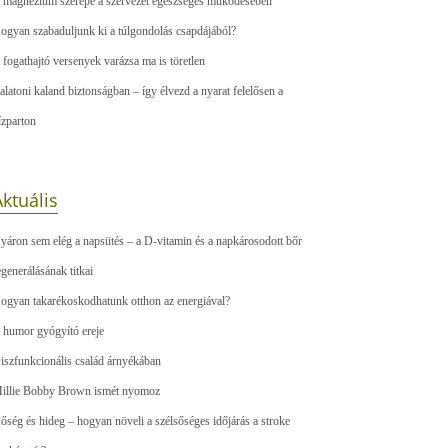
 magnézium szerepe a szervezet egészséges működésében
ogyan szabaduljunk ki a túlgondolás csapdájából?
 fogathajtó versenyek varázsa ma is töretlen
alatoni kaland biztonságban – így élvezd a nyarat felelősen a
ízparton
ktuális
yáron sem elég a napsütés – a D-vitamin és a napkárosodott bőr
egenerálásának titkai
ogyan takarékoskodhatunk otthon az energiával?
 humor gyógyító ereje
iszfunkcionális család árnyékában
illie Bobby Brown ismét nyomoz
őség és hideg – hogyan növeli a szélsőséges időjárás a stroke