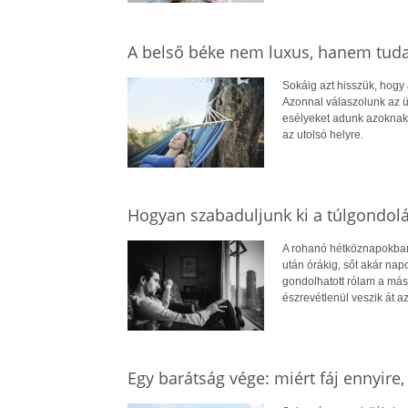
A belső béke nem luxus, hanem tud
Sokáig azt hisszük, hogy
Azonnal válaszolunk az ü
esélyeket adunk azoknak,
az utolsó helyre.
Hogyan szabaduljunk ki a túlgondol
A rohanó hétköznapokban 
után órákig, sőt akár na
gondolhatott rólam a más
észrevétlenül veszik át az 
Egy barátság vége: miért fáj ennyire