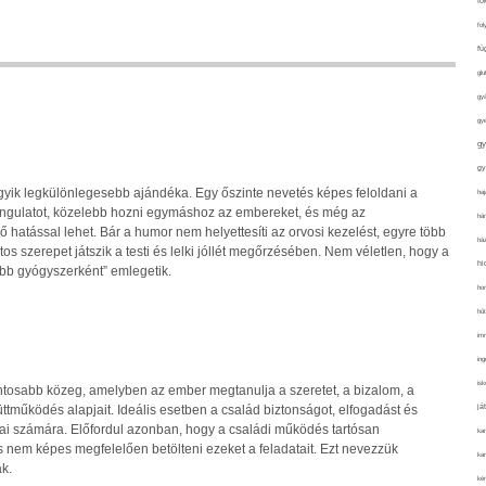
fo
fol
fü
glu
gy
gy
gy
gy
gyik legkülönlegesebb ajándéka. Egy őszinte nevetés képes feloldani a
haj
 hangulatot, közelebb hozni egymáshoz az embereket, és még az
hán
hatással lehet. Bár a humor nem helyettesíti az orvosi kezelést, egyre több
ház
tos szerepet játszik a testi és lelki jóllét megőrzésében. Nem véletlen, hogy a
hi
obb gyógyszerként” emlegetik.
ho
hűt
im
ing
isk
ontosabb közeg, amelyben az ember megtanulja a szeretet, a bizalom, a
já
tműködés alapjait. Ideális esetben a család biztonságot, elfogadást és
gjai számára. Előfordul azonban, hogy a családi működés tartósan
ka
s nem képes megfelelően betölteni ezeket a feladatait. Ezt nevezzük
kar
k.
kér