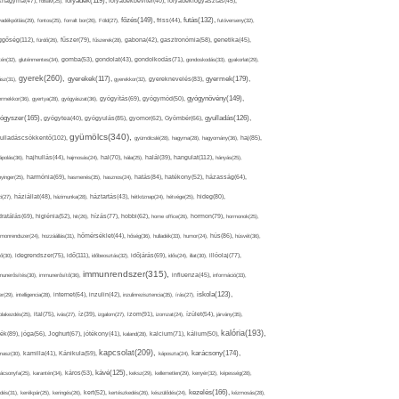
folyadék(119),
khagyma(47),
folsav(25),
folyadékbevitel(40),
folyadékfogyasztás(45),
főzés(149),
futás(132),
yadékpótlás(29),
fontos(25),
forralt bor(26),
Föld(27),
friss(44),
futóverseny(32),
ggőség(112),
fürdő(26),
fűszer(79),
fűszerek(28),
gabona(42),
gasztronómia(58),
genetika(45),
tén(32),
gluténmentes(34),
gomba(53),
gondolat(43),
gondolkodás(71),
gondoskodás(33),
gyakorlat(29),
gyerek(260),
gyermek(179),
gyerekek(117),
ász(31),
gyerekkor(32),
gyereknevelés(83),
gyógynövény(149),
ermekkor(36),
gyertya(28),
gyógyászat(36),
gyógyítás(69),
gyógymód(50),
ógyszer(165),
gyulladás(126),
gyógytea(40),
gyógyulás(85),
gyomor(62),
Gyömbér(66),
gyümölcs(340),
ulladáscsökkentő(102),
gyümölcslé(28),
hagyma(28),
hagyomány(36),
haj(85),
hangulat(112),
ápolás(36),
hajhullás(44),
hajmosás(24),
hal(70),
hála(25),
halál(39),
hányás(25),
yinger(25),
harmónia(69),
hasmenés(35),
hasznos(24),
hatás(84),
hatékony(52),
házasság(64),
i(27),
háziállat(48),
házimunka(28),
háztartás(43),
hétköznap(24),
hétvége(25),
hideg(80),
dratálás(69),
higiénia(52),
hit(26),
hízás(77),
hobbi(62),
home office(26),
hormon(79),
hormonok(25),
rmonrendszer(24),
hozzáállás(31),
hőmérséklet(44),
hőség(36),
hulladék(33),
humor(24),
hús(86),
húsvét(36),
idő(111),
ő(30),
idegrendszer(75),
időbeosztás(32),
időjárás(69),
idős(24),
illat(30),
illóolaj(77),
immunrendszer(315),
munerősítés(30),
immunerősítő(36),
influenza(45),
információ(33),
iskola(123),
er(29),
intelligencia(28),
internet(64),
inzulin(42),
inzulinrezisztencia(35),
írás(27),
olakezdés(25),
ital(75),
ivás(27),
íz(39),
izgalom(27),
izom(91),
izomzat(24),
ízület(54),
járvány(35),
kalória(193),
ték(89),
jóga(56),
Joghurt(67),
jótékony(41),
kaland(28),
kalcium(71),
kálium(50),
kapcsolat(209),
karácsony(174),
masz(30),
kamilla(41),
Kánikula(59),
káposzta(24),
kávé(125),
ácsonyfa(25),
karantén(34),
káros(53),
keksz(29),
kellemetlen(29),
kenyér(32),
képesség(28),
kezelés(166),
dés(31),
kerékpár(25),
keringés(26),
kert(52),
kertészkedés(26),
készülődés(24),
kézmosás(28),