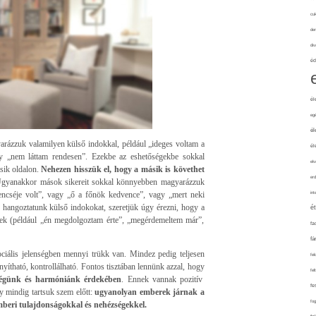
cuk
de
div
éd
él
eg
él
rázzuk valamilyen külső indokkal, például „ideges voltam a
él
gy „nem láttam rendesen”. Ezekbe az eshetőségekbe sokkal
elv
ik oldalon.
Nehezen hisszük el, hogy a másik is követhet
erd
gyanakkor mások sikereit sokkal könnyebben magyarázzuk
rencséje volt”, vagy „ő a főnök kedvence”, vagy „mert neki
int
hangoztatunk külső indokokat, szeretjük úgy érezni, hogy a
é
ősek (például „én megdolgoztam érte”, „megérdemeltem már”,
fa
fá
ociális jelenségben mennyi trükk van. Mindez pedig teljesen
fel
ányítható, kontrollálható. Fontos tisztában lennünk azzal, hogy
fel
zségünk és harmóniánk érdekében
. Ennek vannak pozitív
fe
gy mindig tartsuk szem előtt:
ugyanolyan emberek járnak a
fo
beri tulajdonságokkal és nehézségekkel.