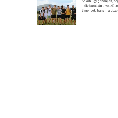
Sokan úgy gondolják, hog
mély barátság elvesztése
élmények, hanem a bizal