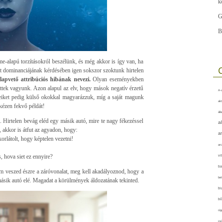
k
G
B
-alapú torzításokról beszélünk, és még akkor is így van, ha
t dominanciájának kérdésében igen sokszor szoktunk hirtelen
alapvető attribúciós hibának nevezi.
Olyan eseményekben
ttek vagyunk. Azon alapul az elv, hogy mások negatív érzetű
A-v
eteiket pedig külső okokkal magyarázzuk, míg a saját magunk
akt
kézen fekvő példát!
áll
 Hirtelen bevág eléd egy másik autó, mire te nagy fékezéssel
a
 akkor is átfut az agyadon, hogy:
a
korlátolt, hogy képtelen vezetni!
arc
 hova siet ez ennyire?
vi
ba
m veszed észre a záróvonalat, meg kell akadályoznod, hogy a
bet
ásik autó elé. Magadat a körülmények áldozatának tekinted.
bi
bő
cig
csí