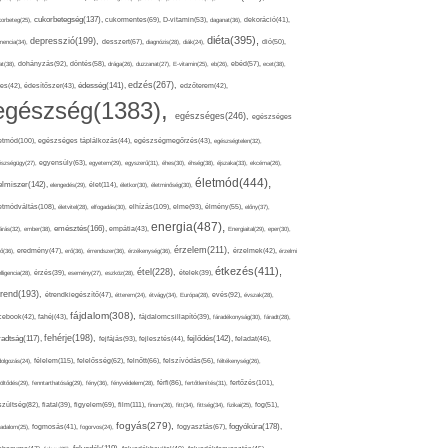
cukorbetegség(137),
orbeteg(25),
cukormentes(69),
D-vitamin(53),
daganat(36),
dekoráció(41),
diéta(395),
depresszió(199),
mencia(34),
desszert(67),
diagnózis(28),
diák(24),
dió(50),
dohányzás(92),
at(38),
döntés(58),
drága(26),
duzzanat(27),
E-vitamin(25),
eb(26),
ebéd(57),
ecet(38),
edzés(267),
édesség(141),
es(42),
édesítőszer(43),
edzőterem(42),
egészség(1383),
egészséges(246),
egészséges
etmód(100),
egészséges táplálkozás(44),
egészségmegőrzés(43),
egészségtelen(32),
észségügy(27),
egyensúly(63),
egyetem(29),
egyszerű(31),
éhes(30),
éhség(38),
éjszaka(33),
ekcéma(26),
életmód(444),
elmiszer(142),
élet(114),
elengedés(29),
életkor(30),
életminőség(30),
etmódváltás(108),
elhízás(109),
elme(93),
életvitel(28),
elfogadás(30),
élmény(55),
előny(37),
energia(487),
emésztés(166),
árás(32),
ember(38),
empátia(43),
Energiaital(29),
eper(30),
érzelem(211),
ő(36),
eredmény(47),
erő(36),
érrendszer(36),
érzékenység(36),
érzelmek(42),
érzelmi
étkezés(411),
étel(228),
elligencia(28),
érzés(39),
esemény(27),
eszköz(28),
ételek(39),
trend(193),
evés(92),
étrendkiegészítő(47),
étterem(24),
étvágy(34),
Európa(28),
évszak(28),
fájdalom(308),
cebook(42),
fahéj(43),
fájdalomcsillapító(39),
fáradékonyság(30),
fáradt(28),
fehérje(198),
radtság(117),
fejfájás(93),
fejlődés(142),
fejlesztés(44),
feladat(46),
félelem(115),
dolgozás(24),
felelősség(62),
felnőtt(66),
felszívódás(56),
féltékenység(26),
fertőzés(101),
töltődés(29),
fenntarthatóság(29),
fény(36),
fényvédelem(28),
férfi(86),
fertőtlenítés(31),
film(111),
szültség(82),
fiatal(39),
figyelem(69),
finom(26),
fitt(34),
fittség(34),
fizikai(25),
fog(51),
fogyás(279),
fogyókúra(178),
gadalom(25),
fogmosás(41),
fogorvos(24),
fogyasztás(67),