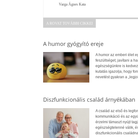
Varga Ágnes Kata
A ROVAT TOVÁBBI CIKKEI
A humor gyógyító ereje
A humor az emberi élet e
feszültséget, javítani a
egészségünkre is kedvező 
kutatás igazolja, hogy fon
nevetést gyakran a „legj
Diszfunkcionális család árnyékában
A család az első és legf
kommunikáció és az együt
érzelmi támaszt nyújt ta
egészségtelenné válik, é
diszfunkcionális családna