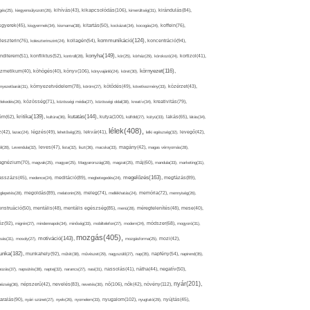
kikapcsolódás(106),
gés(25),
kiegyensúlyozott(26),
kihívás(43),
kimerültség(31),
kirándulás(84),
sgyerek(45),
kisgyermek(34),
kismama(38),
kitartás(50),
kockázat(34),
kocogás(24),
koffein(76),
kommunikáció(124),
koncentráció(94),
leszterin(76),
koleszterinszint(24),
kollagén(54),
konyha(149),
nditerem(51),
konfliktus(52),
kontroll(28),
kór(25),
kórház(29),
kórokozó(24),
kortizol(41),
könyv(106),
környezet(116),
zmetikum(40),
köhögés(40),
könyvajánló(24),
köret(30),
nyezetbarát(31),
környezetvédelem(78),
köröm(27),
kötődés(49),
következmény(33),
közérzet(43),
lekedés(26),
közösség(71),
közösségi média(27),
közösségi oldal(38),
kreatív(34),
kreativitás(79),
kritika(139),
kutatás(144),
kutya(100),
ém(62),
kultúra(36),
külföld(27),
kütyü(33),
lakás(65),
látás(34),
lélek(408),
z(42),
lazac(24),
légzés(49),
lehetőség(25),
lekvár(41),
lelki egészség(32),
levegő(42),
él(28),
Levendula(32),
leves(47),
lista(32),
liszt(36),
macska(33),
magány(42),
magas vérnyomás(28),
gnézium(70),
magvak(25),
magyar(25),
Magyarország(28),
magzat(25),
máj(60),
mandula(33),
marketing(31),
megelőzés(163),
sszázs(45),
medence(24),
meditáció(89),
megbetegedés(24),
megfázás(89),
glepetés(28),
megoldás(89),
melatonin(29),
meleg(74),
mellékhatás(24),
memória(72),
mennyiség(26),
nstruáció(50),
mentális(48),
mentális egészség(85),
menü(28),
méregtelenítés(48),
mese(40),
z(92),
migrén(27),
mindennapok(34),
minőség(33),
mobiltelefon(27),
modern(24),
módszer(68),
mogyoró(31),
mozgás(405),
motiváció(143),
sás(31),
mosoly(27),
mozgásforma(25),
mozi(42),
nka(182),
munkahely(92),
műtét(38),
művészet(29),
nagyszülő(27),
nap(35),
napfény(54),
napirend(35),
pozás(37),
napsütés(38),
naptej(32),
narancs(27),
nasi(31),
nassolás(41),
nátha(44),
negatív(50),
nyár(201),
nő(106),
növény(112),
hézség(36),
népszerű(42),
nevelés(83),
nevetés(30),
nők(42),
nyugalom(102),
aralás(90),
nyári szünet(27),
nyelv(26),
nyomelem(33),
nyugtató(29),
nyújtás(45),