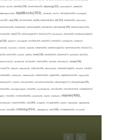
tápanyag(181),
tanulás(159),
ár(36),
tánc(26),
tanulmány(40),
tapasztalat(27),
táplálék(34),
táplálkozás(353),
lálékkiegészítő(25),
tárolás(29),
társ(27),
társadalom(50),
társaság(31),
tea(158),
tél(153),
vasz(87),
technika(46),
tej(88),
tejtermék(60),
telefon(49),
televízió(31),
terápia(92),
terhesség(96),
természet(129),
természetes(103),
ljesítmény(46),
termék(44),
test(171),
testmozgás(97),
rvezés(46),
testsúly(79),
testtartás(27),
tészta(39),
tevékenység(44),
pp(118),
tippek(27),
tisztaság(35),
tisztítás(44),
tojás(91),
torna(43),
torokfájás(32),
törődés(27),
tudatosság(115),
tudomány(106),
ténet(38),
trauma(31),
trükk(25),
tudás(30),
tudatos(46),
túlsúly(71),
tünet(139),
ra(78),
turmix(64),
túró(29),
tüdő(28),
tünetek(64),
türelem(47),
uborka(26),
újév(42),
ünnep(148),
ahasznosítás(37),
újszülött(26),
úszás(46),
Utazás(85),
Üdítő(26),
ülőmunka(27),
csora(79),
válás(24),
választás(29),
változás(48),
változatos(24),
várandósság(54),
város(24),
vas(64),
sárlás(85),
vashiány(31),
védekezés(28),
védelem(59),
vegán(48),
vegetáriánus(43),
vegyszer(28),
vércukorszint(108),
vérnyomás(125),
lemény(57),
vér(41),
vércukor(49),
vérkeringés(77),
rseny(46),
vérszegénység(34),
vese(46),
veszekedés(29),
veszély(45),
veszélyes(54),
világháló(41),
vitamin(406),
ág(34),
vírus(82),
viselkedés(86),
viszketés(30),
vita(34),
vitalitás(31),
víz(184),
aminhiány(33),
vitaminok(85),
vizsga(26),
vizsgálat(59),
zab(34),
zabkása(36),
zabpehely(36),
zöldség(304),
zsír(166),
ar(24),
zene(85),
zöldségek(32),
zsírégetés(46),
zsírsav(25)