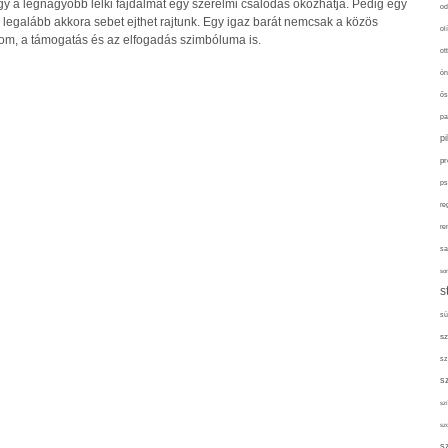
y a legnagyobb lelki fájdalmat egy szerelmi csalódás okozhatja. Pedig egy
od
 legalább akkora sebet ejthet rajtunk. Egy igaz barát nemcsak a közös
ol
om, a támogatás és az elfogadás szimbóluma is.
ot
ön
ős
pa
p
pr
ps
re
re
sa
sor
s
sü
sz
sz
s
szí
sz
s