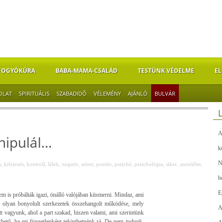
FOGYÓKÚRA
BABA-MAMA-CSALÁD
TESTÜNK VÉDELME
EL
OLAT
SPIRITUÁLIS
SZABADIDŐ
VÉLEMÉNY
AJÁNLÓ
BULVÁR
A
nipulál…
k
N
s
,
kifejezés
,
kontroll
,
lélek
,
negatív
,
nézet
,
pozitív
,
psziché
,
pszichológia
,
siker
,
szemlélet
,
b
E
 is próbálták igazi, önálló valójában kiismerni. Mindaz, ami
 olyan bonyolult szerkezetek összehangolt működése, mely
A
 vagyunk, ahol a part szakad, hiszen valami, ami szerintünk
rhető, ha mi függetlenként tekinthetnénk rá. De nem tudunk.