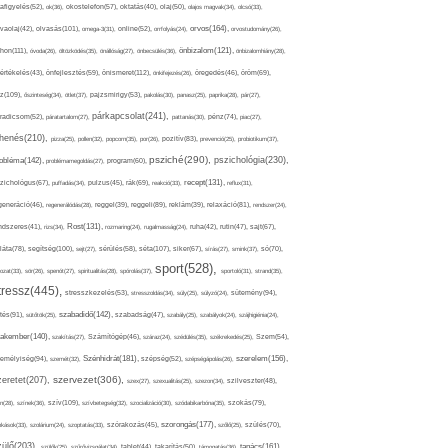
afigyelés(52),
ok(36),
okostelefon(57),
oktatás(40),
olaj(50),
olajos magvak(34),
olcsó(33),
olvasás(101),
orvos(164),
ívaolaj(42),
omega-3(31),
online(52),
orrfolyás(24),
orvostudomány(26),
thon(111),
önbizalom(121),
óvoda(26),
öltözködés(35),
önállóság(27),
önbecsülés(36),
önbizalomhiány(28),
önismeret(112),
értékelés(43),
önfejlesztés(59),
önkifejezés(26),
öregedés(46),
öröm(69),
z(109),
őszinteség(34),
ötlet(37),
pajzsmirigy(53),
pakolás(30),
panasz(25),
paprika(28),
pár(27),
párkapcsolat(241),
radicsom(52),
páratartalom(27),
pattanás(30),
pénz(74),
piac(27),
ihenés(210),
pizza(25),
pollen(32),
popcorn(35),
por(26),
pozitív(83),
prevenció(25),
probiotikum(37),
psziché(290),
pszichológia(230),
obléma(142),
problémamegoldás(27),
program(60),
recept(131),
zichológus(67),
puffadás(34),
pulzus(45),
rák(69),
reakció(33),
reflux(31),
generáció(46),
regenerálódás(28),
reggel(39),
reggeli(89),
reklám(39),
relaxáció(81),
rendszer(24),
Rost(131),
ndszeres(41),
rizs(34),
rozmaring(24),
rugalmasság(24),
ruha(42),
rutin(47),
sajt(67),
segítség(100),
séta(107),
láta(78),
sejt(27),
sérülés(58),
siker(67),
sírás(27),
smink(37),
só(70),
sport(528),
ozat(33),
sör(26),
spenót(27),
spiritualitás(28),
spórolás(37),
sportoló(31),
strand(35),
tressz(445),
sütemény(94),
stresszkezelés(53),
stresszoldás(34),
súly(25),
súlyzó(24),
szabadidő(142),
tés(91),
sütőtök(25),
szabadság(47),
szabály(25),
szabályok(24),
szájhigiénia(24),
akember(140),
szakítás(27),
Számítógép(46),
száraz(24),
szédülés(35),
székrekedés(25),
Szem(54),
Szénhidrát(181),
emélyiség(94),
szerelem(156),
szemét(32),
szépség(52),
szépségápolás(26),
szervezet(306),
zeretet(207),
szex(27),
szexualitás(25),
szezon(34),
szilveszter(48),
szív(109),
n(28),
színek(36),
szívbetegség(32),
szocializáció(30),
szódabikarbóna(35),
szokás(79),
szorongás(177),
okások(33),
szolárium(24),
szoptatás(33),
szórakozás(45),
szőlő(25),
szülés(70),
zülő(203),
tanács(161),
szülők(25),
szűrővizsgálat(34),
tablet(44),
takarítás(50),
támogatás(36),