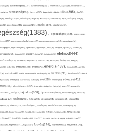
cukorbetegség(137),
orbeteg(25),
cukormentes(69),
D-vitamin(53),
daganat(36),
dekoráció(41),
diéta(395),
depresszió(199),
mencia(34),
desszert(67),
diagnózis(28),
diák(24),
dió(50),
dohányzás(92),
at(38),
döntés(58),
drága(26),
duzzanat(27),
E-vitamin(25),
eb(26),
ebéd(57),
ecet(38),
edzés(267),
édesség(141),
es(42),
édesítőszer(43),
edzőterem(42),
egészség(1383),
egészséges(246),
egészséges
etmód(100),
egészséges táplálkozás(45),
egészségmegőrzés(43),
egészségtelen(32),
észségügy(27),
egyensúly(63),
egyetem(30),
egyszerű(31),
éhes(30),
éhség(38),
éjszaka(33),
ekcéma(26),
életmód(444),
elmiszer(142),
élet(114),
elengedés(29),
életkor(30),
életminőség(30),
etmódváltás(109),
elhízás(110),
elme(93),
életvitel(28),
elfogadás(30),
élmény(55),
előny(37),
energia(487),
emésztés(166),
árás(32),
ember(38),
empátia(43),
Energiaital(29),
eper(30),
érzelem(211),
ő(36),
eredmény(47),
erő(36),
érrendszer(36),
érzékenység(36),
érzelmek(42),
érzelmi
étkezés(411),
étel(228),
elligencia(28),
érzés(39),
esemény(27),
eszköz(28),
ételek(39),
trend(194),
evés(92),
étrendkiegészítő(47),
étterem(24),
étvágy(34),
Európa(28),
évszak(28),
fájdalom(308),
cebook(42),
fahéj(43),
fájdalomcsillapító(39),
fáradékonyság(30),
fáradt(28),
fehérje(198),
radtság(117),
fejfájás(93),
fejlődés(142),
fejlesztés(44),
feladat(46),
félelem(115),
dolgozás(24),
felelősség(62),
felnőtt(66),
felszívódás(56),
féltékenység(26),
fertőzés(101),
töltődés(29),
fenntarthatóság(29),
fény(36),
fényvédelem(28),
férfi(86),
fertőtlenítés(31),
film(111),
szültség(82),
fiatal(39),
figyelem(69),
finom(26),
fitt(34),
fittség(34),
fizikai(25),
fog(51),
fogyás(279),
fogyókúra(178),
gadalom(25),
fogmosás(41),
fogorvos(24),
fogyasztás(67),