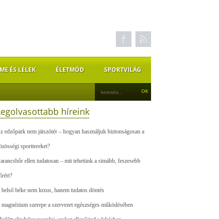
ME ÉS LÉLEK
ÉLETMÓD
SPORTVILÁG
Legolvasottabb híreink
z edzőpark nem játszótér – hogyan használjuk biztonságosan a
özösségi sporttereket?
arancsbőr ellen tudatosan – mit tehetünk a simább, feszesebb
őrért?
 belső béke nem luxus, hanem tudatos döntés
 magnézium szerepe a szervezet egészséges működésében