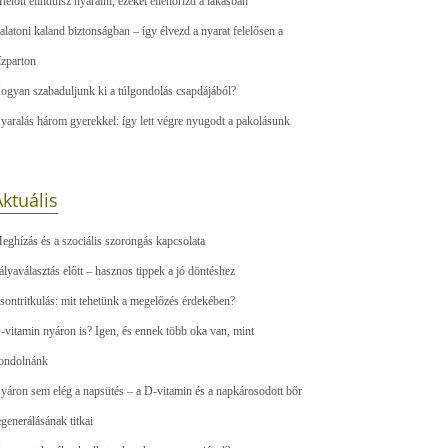
ielőtt elindulsz nyaralni, ezeket ellenőrizd a lakásban
alatoni kaland biztonságban – így élvezd a nyarat felelősen a
ízparton
ogyan szabaduljunk ki a túlgondolás csapdájából?
yaralás három gyerekkel: így lett végre nyugodt a pakolásunk
ktuális
eghízás és a szociális szorongás kapcsolata
ályaválasztás előtt – hasznos tippek a jó döntéshez
sontritkulás: mit tehetünk a megelőzés érdekében?
-vitamin nyáron is? Igen, és ennek több oka van, mint
ondolnánk
yáron sem elég a napsütés – a D-vitamin és a napkárosodott bőr
egenerálásának titkai