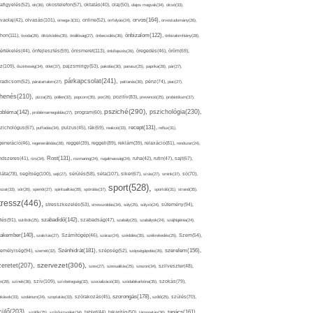
afigyelés(52),
ok(36),
okostelefon(57),
oktatás(40),
olaj(50),
olajos magvak(34),
olcsó(33),
olvasás(101),
orvos(164),
ívaolaj(42),
omega-3(31),
online(52),
orrfolyás(24),
orvostudomány(26),
thon(111),
önbizalom(122),
óvoda(26),
öltözködés(35),
önállóság(27),
önbecsülés(36),
önbizalomhiány(28),
önismeret(113),
értékelés(44),
önfejlesztés(59),
önkifejezés(26),
öregedés(46),
öröm(69),
z(109),
őszinteség(34),
ötlet(37),
pajzsmirigy(53),
pakolás(30),
panasz(25),
paprika(28),
pár(27),
párkapcsolat(241),
radicsom(52),
páratartalom(27),
pattanás(30),
pénz(74),
piac(27),
ihenés(210),
pizza(25),
pollen(32),
popcorn(35),
por(26),
pozitív(83),
prevenció(25),
probiotikum(37),
psziché(290),
pszichológia(230),
obléma(142),
problémamegoldás(27),
program(60),
recept(131),
zichológus(67),
puffadás(34),
pulzus(45),
rák(69),
reakció(33),
reflux(31),
generáció(46),
regenerálódás(28),
reggel(39),
reggeli(89),
reklám(39),
relaxáció(81),
rendszer(24),
Rost(131),
ndszeres(41),
rizs(34),
rozmaring(24),
rugalmasság(24),
ruha(42),
rutin(47),
sajt(67),
segítség(100),
séta(107),
láta(78),
sejt(27),
sérülés(58),
siker(67),
sírás(27),
smink(37),
só(70),
sport(528),
ozat(33),
sör(26),
spenót(27),
spiritualitás(28),
spórolás(37),
sportoló(31),
strand(35),
tressz(446),
sütemény(94),
stresszkezelés(53),
stresszoldás(34),
súly(25),
súlyzó(24),
szabadidő(142),
tés(91),
sütőtök(25),
szabadság(47),
szabály(25),
szabályok(24),
szájhigiénia(24),
akember(140),
szakítás(27),
Számítógép(46),
száraz(24),
szédülés(35),
székrekedés(25),
Szem(54),
Szénhidrát(181),
emélyiség(94),
szerelem(156),
szemét(32),
szépség(52),
szépségápolás(26),
szervezet(306),
zeretet(207),
szex(27),
szexualitás(25),
szezon(34),
szilveszter(48),
szív(109),
n(28),
színek(36),
szívbetegség(32),
szocializáció(30),
szódabikarbóna(35),
szokás(79),
szorongás(178),
okások(33),
szolárium(24),
szoptatás(33),
szórakozás(45),
szőlő(25),
szülés(70),
zülő(203),
tanács(161),
szülők(25),
szűrővizsgálat(34),
tablet(44),
takarítás(50),
támogatás(36),