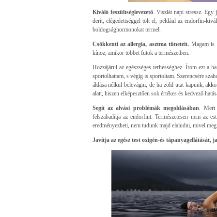
Kiváló feszültséglevezető
. Viszlát napi stressz. Egy 
derít, elégedettséggel tölt el, például az endorfin-k
boldogsághormonokat termel.
Csökkenti az allergia, asztma tüneteit.
Magam is ta
kínoz, amikor többet futok a természetben.
Hozzájárul az egészséges terhességhez. Írom ezt a 
sportolhattam, s végig is sportoltam. Szerencsére szab
áldása nélkül belevágni, de ha zöld utat kapunk, ak
alatt, hiszen elképesztően sok értékes és kedvező hatá
Segít az alvási problémák megoldásában
. Mert 
felszabadítja az endorfint. Természetesen nem az est
eredményezheti, nem tudunk majd elaludni, mivel megnö
Javítja az egész test oxigén-és tápanyagellátását, 