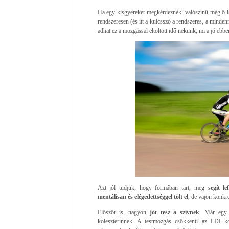
Ha egy kisgyereket megkérdeznék, valószínű még ő is
rendszeresen (és itt a kulcsszó a rendszeres, a minden
adhat ez a mozgással eltöltött idő nekünk, mi a jó ebbe
Azt jól tudjuk, hogy formában tart, meg
segít le
mentálisan és elégedettséggel tölt el
, de vajon konkr
Először is, nagyon
jót tesz a szívnek
. Már egy k
koleszterinnek. A testmozgás csökkenti az LDL-kole