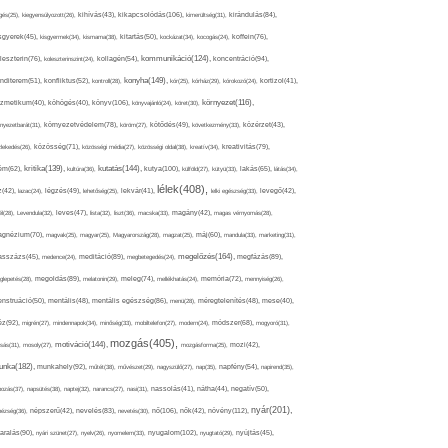
kikapcsolódás(106),
gés(25),
kiegyensúlyozott(26),
kihívás(43),
kimerültség(31),
kirándulás(84),
sgyerek(45),
kisgyermek(34),
kismama(38),
kitartás(50),
kockázat(34),
kocogás(24),
koffein(76),
kommunikáció(124),
koncentráció(94),
leszterin(76),
koleszterinszint(24),
kollagén(54),
konyha(149),
nditerem(51),
konfliktus(52),
kontroll(28),
kór(25),
kórház(29),
kórokozó(24),
kortizol(41),
könyv(106),
környezet(116),
zmetikum(40),
köhögés(40),
könyvajánló(24),
köret(30),
nyezetbarát(31),
környezetvédelem(78),
köröm(27),
kötődés(49),
következmény(33),
közérzet(43),
lekedés(26),
közösség(71),
közösségi média(27),
közösségi oldal(38),
kreatív(34),
kreativitás(79),
kritika(139),
kutatás(144),
kutya(100),
ém(62),
kultúra(36),
külföld(27),
kütyü(33),
lakás(65),
látás(34),
lélek(408),
z(42),
lazac(24),
légzés(49),
lehetőség(25),
lekvár(41),
lelki egészség(33),
levegő(42),
él(28),
Levendula(32),
leves(47),
lista(32),
liszt(36),
macska(33),
magány(42),
magas vérnyomás(28),
gnézium(70),
magvak(25),
magyar(25),
Magyarország(28),
magzat(25),
máj(60),
mandula(33),
marketing(31),
megelőzés(164),
sszázs(45),
medence(24),
meditáció(89),
megbetegedés(24),
megfázás(89),
glepetés(28),
megoldás(89),
melatonin(29),
meleg(74),
mellékhatás(24),
memória(72),
mennyiség(26),
nstruáció(50),
mentális(48),
mentális egészség(86),
menü(28),
méregtelenítés(48),
mese(40),
z(92),
migrén(27),
mindennapok(34),
minőség(33),
mobiltelefon(27),
modern(24),
módszer(68),
mogyoró(31),
mozgás(405),
motiváció(144),
sás(31),
mosoly(27),
mozgásforma(25),
mozi(42),
nka(182),
munkahely(92),
műtét(38),
művészet(29),
nagyszülő(27),
nap(35),
napfény(54),
napirend(35),
pozás(37),
napsütés(38),
naptej(32),
narancs(27),
nasi(31),
nassolás(41),
nátha(44),
negatív(50),
nyár(201),
nő(106),
növény(112),
hézség(36),
népszerű(42),
nevelés(83),
nevetés(30),
nők(42),
nyugalom(102),
aralás(90),
nyári szünet(27),
nyelv(26),
nyomelem(33),
nyugtató(29),
nyújtás(45),