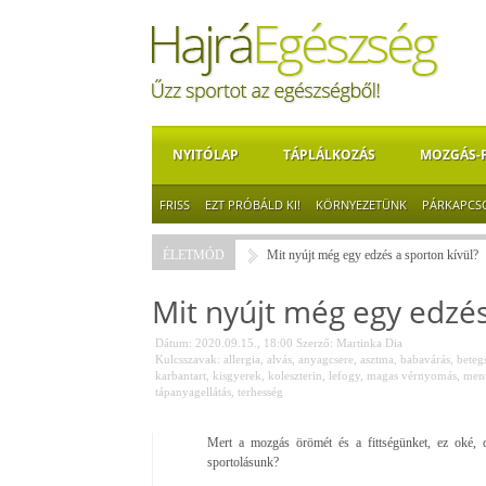
NYITÓLAP
TÁPLÁLKOZÁS
MOZGÁS-
FRISS
EZT PRÓBÁLD KI!
KÖRNYEZETÜNK
PÁRKAPCS
ÉLETMÓD
Mit nyújt még egy edzés a sporton kívül?
Mit nyújt még egy edzés
Dátum: 2020.09.15., 18:00
Szerző:
Martinka Dia
Kulcsszavak:
allergia
,
alvás
,
anyagcsere
,
asztma
,
babavárás
,
beteg
karbantart
,
kisgyerek
,
koleszterin
,
lefogy
,
magas vérnyomás
,
ment
tápanyagellátás
,
terhesség
Mert a mozgás örömét és a fittségünket, ez oké, d
sportolásunk?