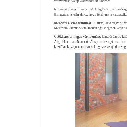
vérnyomást, javítja a szívizom működését.
Komolyan hangzik és az is! A legfőbb „mozgatórugó
önmagában is elég ahhoz, hogy felálljunk a karosszékb
Megelőzi a csontritkulást.
A futás, séta vagy súlye
Megfelelő vitaminbevitel mellett egészségesen tartja a 
Csökkenti a magas vérnyomást
. Ismerősöm 50 kiló
Alig lehet ma ráismerni. A sport bizonyítottan j
küzdőknek szigorúan orvossal egyeztetve ajánlott végez