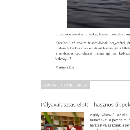
Erősíti az izmokat és ízületeket, hiszen fokozzák az anya
Körülbelül az érveim felsorolásának negyedénél já
fontosabb logikus érvekkel, de azt hiszem így is látha
a rendszeres sportolással, hanem egy sor kedvez
belevágni?
Martinka Dia
A ROVAT TOVÁBBI CIKKEI
Pályaválasztás előtt – hasznos tippe
A pályaválasztás az élet
munkánkat, a jövedelmün
hivatást válasszunk, ezé