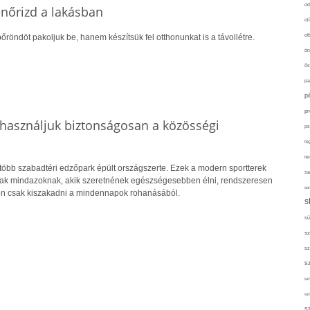
od
lenőrizd a lakásban
ol
ot
őröndöt pakoljuk be, hanem készítsük fel otthonunkat is a távollétre.
ön
ős
pa
p
pr
használjuk biztonságosan a közösségi
ps
re
re
több szabadtéri edzőpark épült országszerte. Ezek a modern sportterek
sa
nak mindazoknak, akik szeretnének egészségesebben élni, rendszeresen
sor
n csak kiszakadni a mindennapok rohanásából.
s
sü
sz
sz
s
szí
sz
s