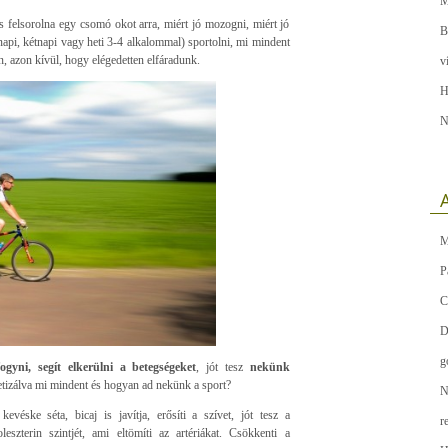
M
 felsorolna egy csomó okot arra, miért jó mozogni, miért jó
B
napi, kétnapi vagy heti 3-4 alkalommal) sportolni, mi mindent
n, azon kívül, hogy elégedetten elfáradunk.
v
H
N
A
M
P
C
D
g
fogyni, segít elkerülni a betegségeket
, jót tesz
nekünk
etizálva mi mindent és hogyan ad nekünk a sport?
N
evéske séta, bicaj is javítja, erősíti a szívet, jót tesz a
r
szterin szintjét, ami eltömíti az artériákat. Csökkenti a