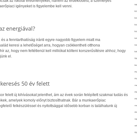
csak az iskolai eredményeket, hanem az érdeklődést, a személyes
kié
rőpiaci igényeket is figyelembe kell venni.
ki
ko
ko
z energiával?
ko
kör
 és a fenntarthatóság iránti egyre nagyobb figyelem miatt ma
alád keresi a lehetőséget arra, hogyan csökkentheti otthona
köz
hír az, hogy nem feltétlenül kell milliókat költeni korszerűsítésre ahhoz, hogy
kr
jünk el.
lá
lev
ma
ma
skeresés 50 év felett
me
me
r felett új kihívásokat jelenthet, ám az évek során felépített szakmai tudás és
mé
kek, amelyek komoly előnyt biztosíthatnak. Bár a munkaerőpiac
gfelelő felkészüléssel és nyitottsággal idősebb korban is találhatunk új
mo
mu
na
ne
ny