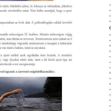
cuk
jó edzés felüdülést jelent, és fokozza az önbizalmat, jókedvre
iválasztás növekedése miatt. Nem hiába mondjuk, hogy a sport
de
div
éd
pasztaltam az évek alatt. A pollenallergiám sokkal kevésbé
harmadik terhességem 35. hetében. Minden terhességem végig
él
adott, nem tiltotta az orvosom. Természetesen nem szabad az ő
eg
kor mindenképp végezzük rendszeresen a mozgást a babavárás
él
sa van mind a babára, mind az anyukára.
él
a sport mellett azok egyáltalán nem lesznek. A testedzés
elv
i, vagy éjszakai edzés után, mert a túl késői sport épp azt
erd
vekszik a test energiaszintje.
int
javul ugyanis a szervezet oxigénfelhasználás
a.
é
fa
fá
fel
fel
fe
fo