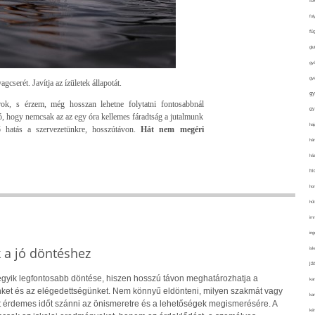
fo
fol
fü
glu
gy
gy
gcserét. Javítja az ízületek állapotát.
gy
rok, s érzem, még hosszan lehetne folytatni fontosabbnál
gy
tó, hogy nemcsak az az egy óra kellemes fáradtság a jutalmunk
haj
ő hatás a szervezetünkre, hosszútávon.
Hát nem megéri
hán
ház
hi
ho
hűt
im
ing
k a jó döntéshez
isk
já
 egyik legfontosabb döntése, hiszen hosszú távon meghatározhatja a
ka
ket és az elégedettségünket. Nem könnyű eldönteni, milyen szakmát vagy
kar
rt érdemes időt szánni az önismeretre és a lehetőségek megismerésére. A
kér