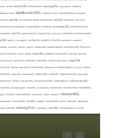
tápanyag(181),
tanulás(159),
ár(36),
tánc(26),
tanulmány(40),
tapasztalat(27),
táplálék(34),
táplálkozás(353),
lálékkiegészítő(25),
tárolás(29),
társ(27),
társadalom(50),
társaság(31),
tea(158),
tél(153),
vasz(87),
technika(46),
tej(88),
tejtermék(60),
telefon(49),
televízió(31),
terápia(92),
terhesség(96),
természet(129),
természetes(103),
ljesítmény(46),
termék(44),
test(171),
testmozgás(97),
rvezés(46),
testsúly(79),
testtartás(27),
tészta(39),
tevékenység(44),
pp(118),
tippek(27),
tisztaság(35),
tisztítás(44),
tojás(91),
torna(43),
torokfájás(32),
törődés(27),
tudatosság(115),
tudomány(106),
ténet(38),
trauma(31),
trükk(25),
tudás(30),
tudatos(46),
túlsúly(72),
tünet(139),
ra(78),
turmix(64),
túró(29),
tüdő(28),
tünetek(64),
türelem(47),
uborka(26),
újév(42),
ünnep(148),
ahasznosítás(37),
újszülött(26),
úszás(46),
Utazás(85),
Üdítő(26),
ülőmunka(27),
csora(79),
válás(24),
választás(29),
változás(48),
változatos(24),
várandósság(54),
város(24),
vas(64),
sárlás(85),
vashiány(31),
védekezés(28),
védelem(59),
vegán(48),
vegetáriánus(43),
vegyszer(28),
vércukorszint(108),
vérnyomás(125),
lemény(57),
vér(41),
vércukor(49),
vérkeringés(77),
rseny(46),
vérszegénység(34),
vese(46),
veszekedés(29),
veszély(45),
veszélyes(54),
világháló(41),
vitamin(406),
ág(34),
vírus(82),
viselkedés(86),
viszketés(30),
vita(34),
vitalitás(31),
víz(184),
aminhiány(33),
vitaminok(86),
vizsga(26),
vizsgálat(59),
zab(34),
zabkása(36),
zabpehely(36),
zöldség(304),
zsír(166),
ar(24),
zene(85),
zöldségek(32),
zsírégetés(46),
zsírsav(25)