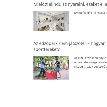
Mielőtt elindulsz nyaralni, ezeket el
Nyaralás előtt ne csak a b
Az edzőpark nem játszótér – hogyan 
sporttereket?
Az elmúlt években egyre 
remek lehetőséget kínál
mozogni, vagy egyszerűe