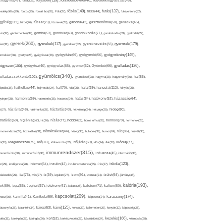
folyadék(119),
khagyma(47),
folsav(25),
folyadékbevitel(40),
folyadékfogyasztás(45),
főzés(149),
futás(132),
yadékpótlás(29),
fontos(25),
forralt bor(26),
Föld(27),
friss(44),
futóverseny(32),
ggőség(112),
fürdő(26),
fűszer(79),
fűszerek(28),
gabona(42),
gasztronómia(58),
genetika(45),
tén(32),
gluténmentes(34),
gomba(53),
gondolat(43),
gondolkodás(71),
gondoskodás(33),
gyakorlat(29),
gyerek(260),
gyermek(179),
gyerekek(117),
ász(31),
gyerekkor(32),
gyereknevelés(83),
gyógynövény(149),
ermekkor(36),
gyertya(28),
gyógyászat(36),
gyógyítás(69),
gyógymód(50),
ógyszer(165),
gyulladás(126),
gyógytea(40),
gyógyulás(85),
gyomor(62),
Gyömbér(66),
gyümölcs(340),
ulladáscsökkentő(102),
gyümölcslé(28),
hagyma(28),
hagyomány(36),
haj(85),
hangulat(112),
ápolás(36),
hajhullás(44),
hajmosás(24),
hal(70),
hála(25),
halál(39),
hányás(25),
yinger(25),
harmónia(69),
hasmenés(35),
hasznos(24),
hatás(84),
hatékony(52),
házasság(64),
i(27),
háziállat(48),
házimunka(28),
háztartás(43),
hétköznap(24),
hétvége(25),
hideg(80),
dratálás(69),
higiénia(52),
hit(26),
hízás(77),
hobbi(62),
home office(26),
hormon(79),
hormonok(25),
rmonrendszer(24),
hozzáállás(31),
hőmérséklet(44),
hőség(36),
hulladék(33),
humor(24),
hús(86),
húsvét(36),
idő(111),
ő(30),
idegrendszer(75),
időbeosztás(32),
időjárás(69),
idős(24),
illat(30),
illóolaj(77),
immunrendszer(315),
munerősítés(30),
immunerősítő(36),
influenza(45),
információ(33),
iskola(123),
er(29),
intelligencia(28),
internet(64),
inzulin(42),
inzulinrezisztencia(35),
írás(27),
olakezdés(25),
ital(75),
ivás(27),
íz(39),
izgalom(27),
izom(91),
izomzat(24),
ízület(54),
járvány(35),
kalória(193),
ték(89),
jóga(56),
Joghurt(67),
jótékony(41),
kaland(28),
kalcium(71),
kálium(50),
kapcsolat(209),
karácsony(174),
masz(30),
kamilla(41),
Kánikula(59),
káposzta(24),
kávé(125),
ácsonyfa(25),
karantén(34),
káros(53),
keksz(29),
kellemetlen(29),
kenyér(32),
képesség(28),
kezelés(166),
dés(31),
kerékpár(25),
keringés(26),
kert(52),
kertészkedés(26),
készülődés(24),
kézmosás(28),