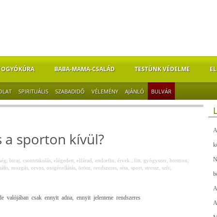
FOGYÓKÚRA
BABA-MAMA-CSALÁD
TESTÜNK VÉDELME
EL
OLAT
SPIRITUÁLIS
SZABADIDŐ
VÉLEMÉNY
AJÁNLÓ
BULVÁR
A
 a sporton kívül?
k
N
ség
,
bicaj
,
csontritkulás
,
elégedett
,
elfárad
,
endorfin
,
érvek.
,
fitt
,
gyógyszer
,
hormon
,
ális
,
mozgás
,
orvos
,
oxigénellátás
,
öröm
,
rendszeres
,
séta
,
sport
,
stressz
,
szív
,
b
A
e valójában csak ennyit adna, ennyit jelentene rendszeres
A