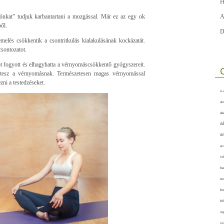
H
nkat” tudjuk karbantartani a mozgással. Már ez az egy ok
A
ől.
D
melés csökkentik a csontritkulás kialakulásának kockázatát.
csontozatot.
t fogyott és elhagyhatta a vérnyomáscsökkentő gyógyszereit.
ót tesz a vérnyomásnak. Természetesen magas vérnyomással
ni a testedzéseket.
A-v
akt
áll
a
a
arc
vi
ba
bet
bi
bő
cig
csí