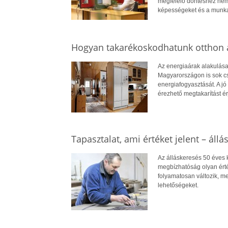
megfelelő döntéshez nem
képességeket és a munkae
Hogyan takarékoskodhatunk otthon a
Az energiaárak alakulása
Magyarországon is sok cs
energiafogyasztását. A jó 
érezhető megtakarítást ér
Tapasztalat, ami értéket jelent – állá
Az álláskeresés 50 éves ko
megbízhatóság olyan érté
folyamatosan változik, me
lehetőségeket.