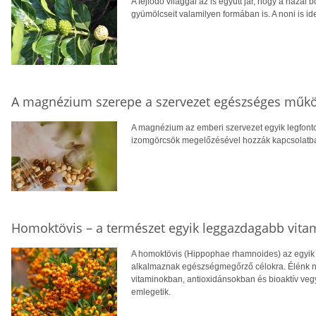
A fejlődő világgal az is együtt jár, hogy a hazai 
gyümölcseit valamilyen formában is. A noni is ide
A magnézium szerepe a szervezet egészséges műk
A magnézium az emberi szervezet egyik legfont
izomgörcsök megelőzésével hozzák kapcsolatba, v
Homoktövis – a természet egyik leggazdagabb vita
A homoktövis (Hippophae rhamnoides) az egyik
alkalmaznak egészségmegőrző célokra. Élénk n
vitaminokban, antioxidánsokban és bioaktív veg
emlegetik.