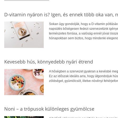
D-vitamin nyáron is? Igen, és ennek több oka van,
Sokan úgy gondolják, hogy a D-vitamin pótlására
napsütés bőségesen fedezi szervezetünk igényei
természetes forrása, a valóság ennél jóval öss
hónapokban sem biztos, hogy mindenki elegendő
Kevesebb hús, könnyedebb nyári étrend
A hőségben a szervezet gyakran a kevésbé megte
Ez az időszak ideális arra, hogy átgondoljuk hú
zöldséget, gyümölcsöt, illetve növényi fehérjefo
Noni – a trópusok különleges gyümölcse