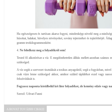
Ha egészségesen és tartósan akarsz fogyni, mindenképp növeld meg a minőségi 
húsokat, halakat, hüvelyes növényeket, sovány tejterméket és tojásfehérjét. Átla
gramm testkilogrammonként.
4.
Ne feledkezz meg a folyadékról sem!
Tested fő alkotórésze a víz. E megdönthetetlen állítás mellett azonban számos 
szükséged.
A víz segíti a szervezet tisztulását a toxikus anyagoktól, segít a fogyásban, mive
csak vízre lenne szükséged akkor, amikor szilárd táplálékot eszel vagy nassol
felszívódását is.
Fogyassz naponta körülbelül két liter folyadékot, de kemény edzés vagy na
Szerző: Udvari Fanni
A ROVAT TOVÁBBI CIKKEI