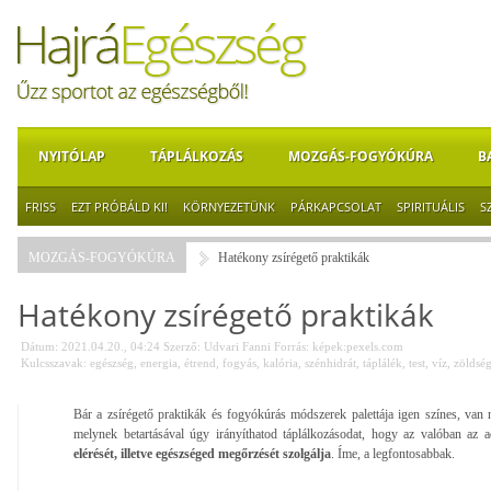
NYITÓLAP
TÁPLÁLKOZÁS
MOZGÁS-FOGYÓKÚRA
B
FRISS
EZT PRÓBÁLD KI!
KÖRNYEZETÜNK
PÁRKAPCSOLAT
SPIRITUÁLIS
S
MOZGÁS-FOGYÓKÚRA
Hatékony zsírégető praktikák
Hatékony zsírégető praktikák
Dátum: 2021.04.20., 04:24
Szerző:
Udvari Fanni
Forrás:
képek:pexels.com
Kulcsszavak:
egészség
,
energia
,
étrend
,
fogyás
,
kalória
,
szénhidrát
,
táplálék
,
test
,
víz
,
zöldsé
Bár a zsírégető praktikák és fogyókúrás módszerek palettája igen színes, van n
melynek betartásával úgy irányíthatod táplálkozásodat, hogy az valóban az a
elérését, illetve egészséged megőrzését szolgálja
. Íme, a legfontosabbak.