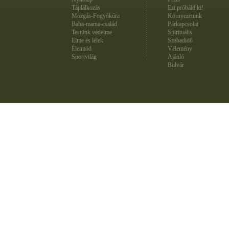
Táplálkozás
Ezt próbáld ki!
Mozgás-Fogyókúra
Környezetünk
Baba-mama-család
Párkapcsolat
Testünk védelme
Spirituális
Elme és lélek
Szabadidő
Életmód
Vélemény
Sportvilág
Ajánló
Bulvár