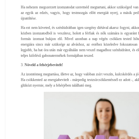
Ha nehezen megszerzett izomzatodat szeretnéd megtartani, akkor szükséged van s
az egyik az edzés, vagyis, hogy testmozgás előtt energiát nyerj, a másik ped
újratöltése.
Ha ezt nem követed, és szénhidrátban igen szegény diétával akarsz fogyni, akko
közben izomzatodból is veszítesz, holott a férfiak és nők számára is egyaránt f
formás izomzat bukjon elő. Mivel azonban a nap végén csökken tested hőt
energiára sincs már szüksége az alváshoz, az estéhez közeledve fokozatosan 
legjobb, ha hat óra után már egyáltalán nem veszel magadhoz szénhidrátot, és el
teljes kiőrlésű gabonatermékek formájában teszed.
3.
Növeld a fehérjebevitelt!
Az izomtömeg megtartása, illetve az, hogy valóban zsírt veszíts, kulcskérdés a jó
Ha csökkented az energiabevitelt - márpedig testzsírcsökkentésnél ez adott -, ak
glükózt nyernie, mely a fehérjében található meg.