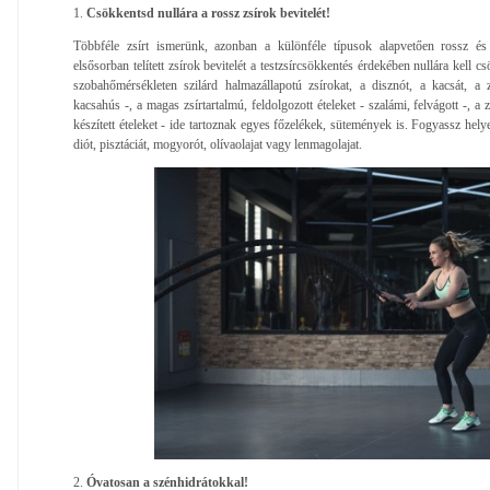
1.
Csökkentsd nullára a rossz zsírok bevitelét!
Többféle zsírt ismerünk, azonban a különféle típusok alapvetően rossz és 
elsősorban telített zsírok bevitelét a testzsírcsökkentés érdekében nullára kell c
szobahőmérsékleten szilárd halmazállapotú zsírokat, a disznót, a kacsát, a 
kacsahús -, a magas zsírtartalmú, feldolgozott ételeket - szalámi, felvágott -, a zs
készített ételeket - ide tartoznak egyes főzelékek, sütemények is. Fogyassz hely
diót, pisztáciát, mogyorót, olívaolajat vagy lenmagolajat.
2.
Óvatosan a szénhidrátokkal!