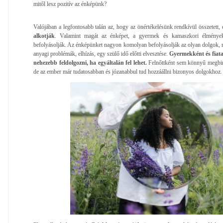
mitől lesz pozitív az énképünk?
Valójában a legfontosabb talán az, hogy az önértékelésünk rendkívül összetett, 
alkotják
. Valamint magát az énképet, a gyermek és kamaszkori élménye
befolyásolják. Az énképünket nagyon komolyan befolyásolják az olyan dolgok, mi
anyagi problémák, elhízás, egy szülő idő előtti elvesztése.
Gyermekként és fiata
nehezebb feldolgozni, ha egyáltalán fel lehet.
Felnőttként sem könnyű megbirk
de az ember már tudatosabban és józanabbul tud hozzáállni bizonyos dolgokhoz.