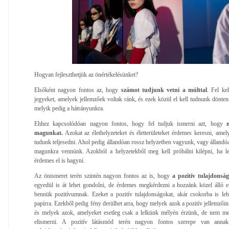
Hogyan fejleszthetjük az önértékelésünket?
Elsőként nagyon fontos az, hogy
számot tudjunk vetni a múlttal
. Fel ke
jegyeket, amelyek jellemzőek voltak ránk, és ezek közül el kell tudnunk dönten
melyik pedig a hátrányunkra.
Ehhez kapcsolódóan nagyon fontos, hogy fel tudjuk ismerni azt, hogy
mi
magunkat.
Azokat az élethelyzeteket és életterületeket érdemes keresni, ame
tudunk teljesedni. Ahol pedig állandóan rossz helyzetben vagyunk, vagy állandóan
magunkra vennünk. Azokból a helyzetekből meg kell próbálni kilépni, ha leh
érdemes el is hagyni.
Az önismeret terén szintén nagyon fontos az is, hogy
a pozitív tulajdonsága
egyedül is át lehet gondolni, de érdemes megkérdezni a hozzánk közel álló e
bennük pozitívumnak. Ezeket a pozitív tulajdonságokat, akár csokorba is leh
papírra. Ezekből pedig fény derülhet arra, hogy melyek azok a pozitív jellemzőin
és melyek azok, amelyeket esetleg csak a lelkünk mélyén érzünk, de nem 
elismerni. A pozitív látásmód terén nagyon fontos szerepe van ann