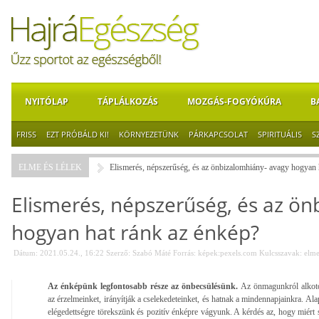
NYITÓLAP
TÁPLÁLKOZÁS
MOZGÁS-FOGYÓKÚRA
B
FRISS
EZT PRÓBÁLD KI!
KÖRNYEZETÜNK
PÁRKAPCSOLAT
SPIRITUÁLIS
S
ELME ÉS LÉLEK
Elismerés, népszerűség, és az önbizalomhiány- avagy hogyan 
Elismerés, népszerűség, és az ön
hogyan hat ránk az énkép?
Dátum: 2021.05.24., 16:22
Szerző:
Szabó Máté
Forrás:
képek:pexels.com
Kulcsszavak:
elm
Az énképünk legfontosabb része az önbecsülésünk.
Az önmagunkról alkoto
az érzelmeinket, irányítják a cselekedeteinket, és hatnak a mindennapjainkra. 
elégedettségre törekszünk és pozitív énképre vágyunk. A kérdés az, hogy miért 