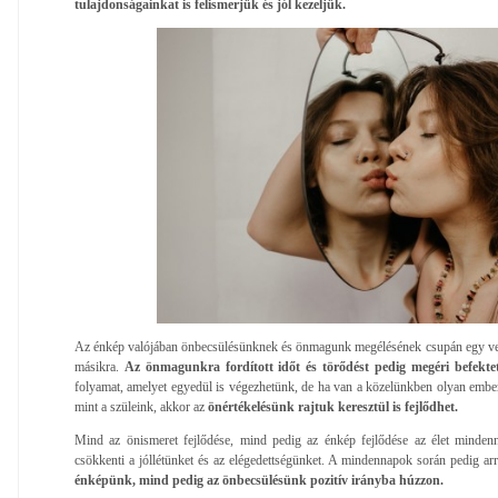
tulajdonságainkat is felismerjük és jól kezeljük.
Az énkép valójában önbecsülésünknek és önmagunk megélésének csupán egy vetü
másikra.
Az önmagunkra fordított időt és törődést pedig megéri befektet
folyamat, amelyet egyedül is végezhetünk, de ha van a közelünkben olyan ember,
mint a szüleink, akkor az
önértékelésünk rajtuk keresztül is fejlődhet.
Mind az önismeret fejlődése, mind pedig az énkép fejlődése az élet mindenna
csökkenti a jóllétünket és az elégedettségünket. A mindennapok során pedig a
énképünk, mind pedig az önbecsülésünk pozitív irányba húzzon.