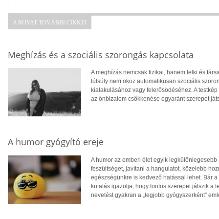
A ROVAT TOVÁBBI CIKKEI
Meghízás és a szociális szorongás kapcsolata
A meghízás nemcsak fizikai, hanem lelki és tár
túlsúly nem okoz automatikusan szociális szoro
kialakulásához vagy felerősödéséhez. A testkép
az önbizalom csökkenése egyaránt szerepet ját
A humor gyógyító ereje
A humor az emberi élet egyik legkülönlegesebb 
feszültséget, javítani a hangulatot, közelebb 
egészségünkre is kedvező hatással lehet. Bár a 
kutatás igazolja, hogy fontos szerepet játszik a 
nevetést gyakran a „legjobb gyógyszerként” eml