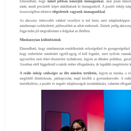
Elmondható, hogy
minél jobban ismerjük önmagunkat
, akár józan látás
miatt, annál precízebb képet alakíthatunk ki önmagunkról. A pozitív énkép tu
összességében tekintve
elégedettek vagyunk önmagunkkal.
Az alacsony önbecsülés valahol veszélyes is tud lenni, mert tulajdonképpen
mindennapi cselekedeteit, párbeszédeit az adott embernek. Akinek pedig alacson
fogja tudni jól megvalósítani a dolgokat az életében.
Mindannyian különbözünk
Elmondható, hogy mindannyian rendelkezünk erősségekkel és gyengeségekkel is. 
hogy emberként mindenkit egytől-egyig el kell fogadni, mert nyilván vanna
egyszerűen nem lehet elismerően nyilatkozni, legyen az diktátor politikus, guszt
Azonban ettől függetlenül a másik ember elfogadására, de legalább megértésére k
A reális énkép szükséges az élet minden területén,
legyen az munka, a ros
megfelelő döntéshozás, párkapcsolat, majd később a gyermeknevelés. A reál
önértékelésre, a pozitív és negatív tulajdonságok tisztánlátására, valamint elfoga