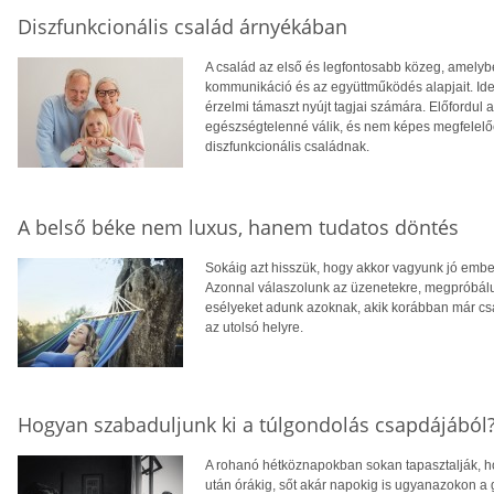
Diszfunkcionális család árnyékában
A család az első és legfontosabb közeg, amelyb
kommunikáció és az együttműködés alapjait. Ideá
érzelmi támaszt nyújt tagjai számára. Előfordul
egészségtelenné válik, és nem képes megfelelően
diszfunkcionális családnak.
A belső béke nem luxus, hanem tudatos döntés
Sokáig azt hisszük, hogy akkor vagyunk jó embe
Azonnal válaszolunk az üzenetekre, megpróbálun
esélyeket adunk azoknak, akik korábban már csa
az utolsó helyre.
Hogyan szabaduljunk ki a túlgondolás csapdájából
A rohanó hétköznapokban sokan tapasztalják, ho
után órákig, sőt akár napokig is ugyanazokon a