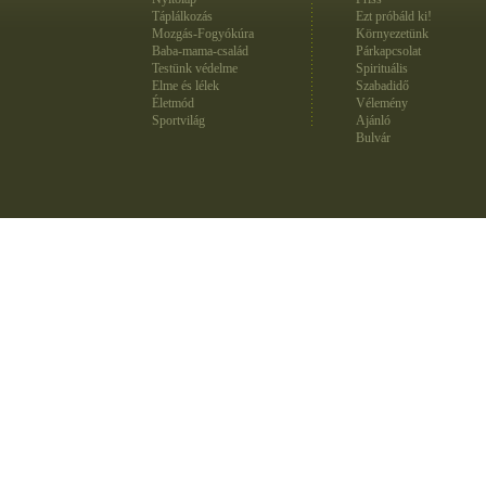
Táplálkozás
Ezt próbáld ki!
Mozgás-Fogyókúra
Környezetünk
Baba-mama-család
Párkapcsolat
Testünk védelme
Spirituális
Elme és lélek
Szabadidő
Életmód
Vélemény
Sportvilág
Ajánló
Bulvár