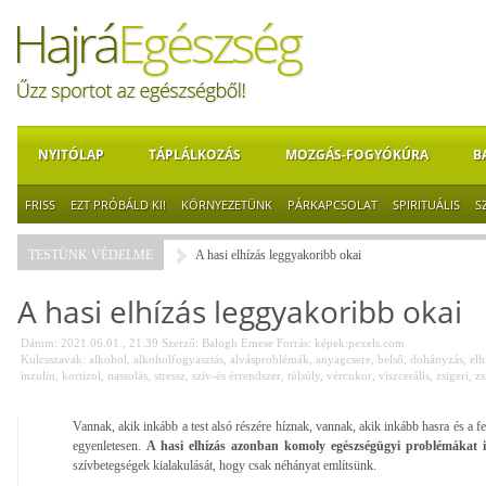
NYITÓLAP
TÁPLÁLKOZÁS
MOZGÁS-FOGYÓKÚRA
B
FRISS
EZT PRÓBÁLD KI!
KÖRNYEZETÜNK
PÁRKAPCSOLAT
SPIRITUÁLIS
S
TESTÜNK VÉDELME
A hasi elhízás leggyakoribb okai
A hasi elhízás leggyakoribb okai
Dátum: 2021.06.01., 21:39
Szerző:
Balogh Emese
Forrás:
képek:pexels.com
Kulcsszavak:
alkohol
,
alkoholfogyasztás
,
alvásproblémák
,
anyagcsere
,
belső
,
dohányzás
,
elh
inzulin
,
kortizol
,
nassolás
,
stressz
,
szív-és érrendszer
,
túlsúly
,
vércukor
,
viszcerális
,
zsigeri
,
zs
Vannak, akik inkább a test alsó részére híznak, vannak, akik inkább hasra és a fe
egyenletesen.
A hasi elhízás azonban komoly egészségügyi problémákat i
szívbetegségek kialakulását, hogy csak néhányat említsünk.