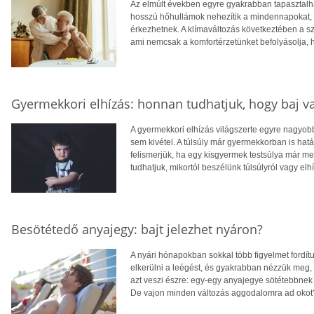
Az elmúlt években egyre gyakrabban tapasztalhat
hosszú hőhullámok nehezítik a mindennapokat, té
érkezhetnek. A klímaváltozás következtében a 
ami nemcsak a komfortérzetünket befolyásolja, 
Gyermekkori elhízás: honnan tudhatjuk, hogy baj v
A gyermekkori elhízás világszerte egyre nagyo
sem kivétel. A túlsúly már gyermekkorban is hatá
felismerjük, ha egy kisgyermek testsúlya már 
tudhatjuk, mikortól beszélünk túlsúlyról vagy elh
Besötétedő anyajegy: bajt jelezhet nyáron?
A nyári hónapokban sokkal több figyelmet fordít
elkerülni a leégést, és gyakrabban nézzük meg,
azt veszi észre: egy-egy anyajegye sötétebbnek 
De vajon minden változás aggodalomra ad okot