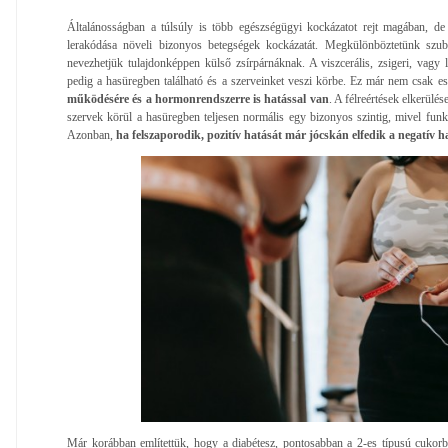
Általánosságban a túlsúly is több egészségügyi kockázatot rejt magában, de 
lerakódása növeli bizonyos betegségek kockázatát. Megkülönböztetünk szubku
nevezhetjük tulajdonképpen külső zsírpárnáknak. A viszcerális, zsigeri, vagy l
pedig a hasüregben található és a szerveinket veszi körbe. Ez már nem csak es
működésére és a hormonrendszerre is hatással van
. A félreértések elkerülése
szervek körül a hasüregben teljesen normális egy bizonyos szintig, mivel funkc
Azonban,
ha felszaporodik, pozitív hatását már jócskán elfedik a negatív h
Már korábban említettük, hogy a diabétesz, pontosabban a 2-es típusú cukorb