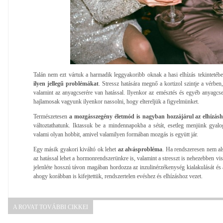
Talán nem ezt vártuk a harmadik leggyakoribb oknak a hasi elhízás tekintetéb
ilyen jellegű problémákat
. Stressz hatására megnő a kortizol szintje a vérben
valamint az anyagcserére van hatással. Ilyenkor az emésztés és egyéb anyagcse
hajlamosak vagyunk ilyenkor nassolni, hogy eltereljük a figyelmünket.
Természetesen
a mozgásszegény életmód is nagyban hozzájárul az elhízásh
változtathatunk. Iktassuk be a mindennapokba a sétát, esetleg menjünk gyalo
valami olyan hobbit, amivel valamilyen formában mozgás is együtt jár.
Egy másik gyakori kiváltó ok lehet
az alvásprobléma
. Ha rendszeresen nem al
az hatással lehet a hormonrendszerünkre is, valamint a stresszt is nehezebben v
jelenléte hosszú távon magában hordozza az inzulinérzékenység kialakulását és 
ahogy korábban is kifejtettük, rendszertelen evéshez és elhízáshoz vezet.
A ROVAT TOVÁBBI CIKKEI