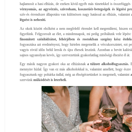
hajlamosít a hasi elhízás, de ezeken kívül egyéb más tünetekkel is összefüggés
vérnyomás, az agyvérzés, szívroham, koszorúér-betegségek és légzési pr
szív-és érrendszer állapotára van különösen nagy hatással az elhízás, valamint
légzést is nehezíti.
Az okok között elsőként a nem megfelelő étrendet kell megemlíteni, hiszen e
figyelünk. Felgyorsult az élet, a mindennapok, mi pedig próbálunk vele lépést t
finomított szénhidrátot, fehérjében és rostokban szegény kész ételek
fogyasztása azt eredményezi, hogy hirtelen megemelik a vércukorszintet, ezt pe
vagyis rövid időn belül leesik és újra éhesek leszünk. Azonban a bevitt kalóri
sajnos ugyanolyan kevés, így szervezetünk gyakorlatilag minőségi éhezést él át.
Egy másik nagyon gyakori oka az elhízásnak
a túlzott alkoholfogyasztás.
B
mennyire hízlal. Így van ez más alkoholokkal is, valamint amellett, hogy észre
fogyasztunk egy pohárka itallal, még az éhségérzetünket is megemeli, valamint
szervünk
működését is leterheli.