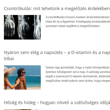
Csontritkulás: mit tehetünk a megelőzés érdekében
A csontritkulás hosszú éveken át tünetmentesen a
hívja fel rá a figyelmet. A betegség kockázatána
azonban sokat segíthet a megelőzésben.
Nyáron sem elég a napsütés – a D-vitamin és a na
titkai
Sokan úgy gondolják, hogy a nyári hónapokban f
ilyenkor bőségesen süt a nap. A valóság azonba
segíti a szervezet D-vitamin-termelését, életm
megőrzése miatt nyáron sem biztos, hogy eleg
Hőség és hideg – hogyan növeli a szélsőséges időjá