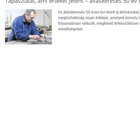
Tapasztalat, ami értéket jelent – álláskeresés 50 év f
Az álláskeresés 50 éves kor felett új kihívásokat
megbízhatóság olyan értékek, amelyek komoly el
folyamatosan változik, megfelelő felkészüléssel 
lehetőségeket.