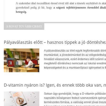
A szakember által összeállított étrend rövid idő alatt a tünetek enyhülését és a
gyerekeknél pedig jó hír, hogy
a szigorú tejfehérjementes étrenddel álta
betegség.
A ROVAT TOVÁBBI CIKKEI
Pályaválasztás előtt – hasznos tippek a jó döntéshe
A pályaválasztás az élet egyik legfontosabb dö
munkánkat, a jövedelmünket és az elégedettség
hivatást válasszunk, ezért érdemes időt szánni
megfelelő döntéshez nemcsak az iskolai eredm
képességeket és a munkaerőpiaci igényeket is f
D-vitamin nyáron is? Igen, és ennek több oka van,
Sokan úgy gondolják, hogy a D-vitamin pótlására
napsütés bőségesen fedezi szervezetünk igényei
természetes forrása, a valóság ennél jóval öss