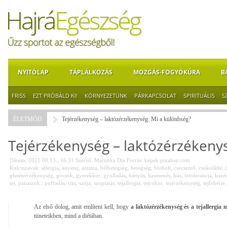
NYITÓLAP
TÁPLÁLKOZÁS
MOZGÁS-FOGYÓKÚRA
B
FRISS
EZT PRÓBÁLD KI!
KÖRNYEZETÜNK
PÁRKAPCSOLAT
SPIRITUÁLIS
S
ÉLETMÓD
Tejérzékenység – laktózérzékenység. Mi a különbség?
Tejérzékenység – laktózérzékeny
Dátum: 2021.08.13., 16:31
Szerző:
Martinka Dia
Forrás:
képek:pixabay.com
Kulcsszavak:
allergia
,
anyatej
,
asztma
,
bélbetegség
,
betegség
,
biobolt
,
csecsemő
,
csokoládé
,
gluténérzékenység
,
göcsök
,
gyerekkor
,
gyulladás
,
hányás
,
hasmenés
,
hús
,
intolerancia
,
kaze
tej
,
panaszok.
,
puffadás
,
rizs
,
szója
,
szoptatás
,
tejallergia
,
tejcukor
,
tejérzékenység
,
tejfehérje
Az első dolog, amit említeni kell, hogy
a laktózérzékenység és a tejallergia
tüneteikben, mind a diétában.