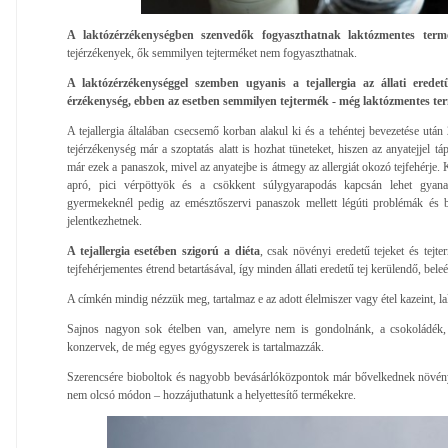
A laktózérzékenységben szenvedők fogyaszthatnak laktózmentes term
tejérzékenyek, ők semmilyen tejterméket nem fogyaszthatnak.
A laktózérzékenységgel szemben ugyanis a tejallergia az állati eredetű
érzékenység, ebben az esetben semmilyen tejtermék - még laktózmentes te
A tejallergia általában csecsemő korban alakul ki és a tehéntej bevezetése után 
tejérzékenység már a szoptatás alatt is hozhat tüneteket, hiszen az anyatejjel tá
már ezek a panaszok, mivel az anyatejbe is átmegy az allergiát okozó tejfehérje.
apró, pici vérpöttyök és a csökkent súlygyarapodás kapcsán lehet gyanak
gyermekeknél pedig az emésztőszervi panaszok mellett légúti problémák és 
jelentkezhetnek.
A tejallergia esetében szigorú a diéta
, csak növényi eredetű tejeket és tejte
tejfehérjementes étrend betartásával, így minden állati eredetű tej kerülendő, bele
A címkén mindig nézzük meg, tartalmaz e az adott élelmiszer vagy étel kazeint, lakt
Sajnos nagyon sok ételben van, amelyre nem is gondolnánk, a csokoládék, 
konzervek, de még egyes gyógyszerek is tartalmazzák.
Szerencsére bioboltok és nagyobb bevásárlóközpontok már bővelkednek növényi
nem olcsó módon – hozzájuthatunk a helyettesítő termékekre.