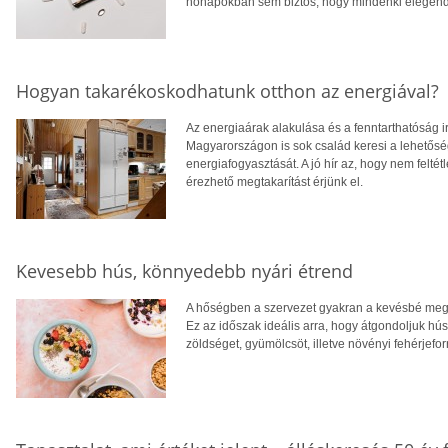
hónapokban sem biztos, hogy mindenki elegendő
Hogyan takarékoskodhatunk otthon az energiával?
Az energiaárak alakulása és a fenntarthatóság i
Magyarországon is sok család keresi a lehetősé
energiafogyasztását. A jó hír az, hogy nem feltétl
érezhető megtakarítást érjünk el.
Kevesebb hús, könnyedebb nyári étrend
A hőségben a szervezet gyakran a kevésbé megte
Ez az időszak ideális arra, hogy átgondoljuk hú
zöldséget, gyümölcsöt, illetve növényi fehérjefo