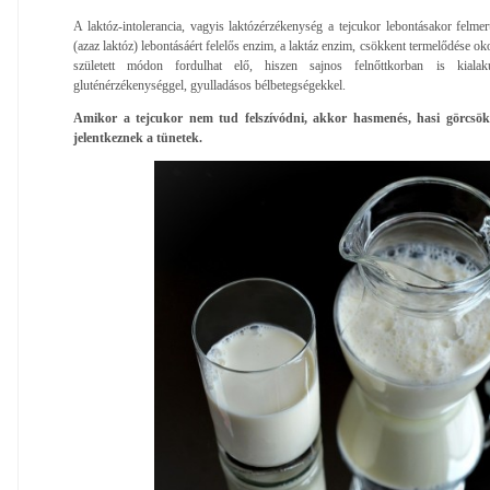
A laktóz-intolerancia, vagyis laktózérzékenység a tejcukor lebontásakor felmer
(azaz laktóz) lebontásáért felelős enzim, a laktáz enzim, csökkent termelődése o
született módon fordulhat elő, hiszen sajnos felnőttkorban is kialak
gluténérzékenységgel, gyulladásos bélbetegségekkel.
Amikor a tejcukor nem tud felszívódni, akkor hasmenés, hasi görcsö
jelentkeznek a tünetek.