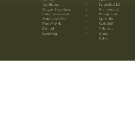
Táplálkozás
Ezt próbáld ki!
Mozgás-Fogyókúra
Környezetünk
Baba-mama-család
Párkapcsolat
Testünk védelme
Spirituális
Elme és lélek
Szabadidő
Életmód
Vélemény
Sportvilág
Ajánló
Bulvár