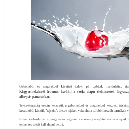
Gabonából és magvakból készített italok, pl.: zabital, mandulaital, rizsi
Kisgyermekeknél érdemes kerülni a szója alapú élelmiszerek fogyasz
allergiás panaszokat.
Tejérzékenység esetén keressük a gabonákból és magvakból készített tejszínpótl
kesudióból készült "tejszín", illetve tejeket, valamint a tofuból készült termékek v
Ritkán előfordul az is, hogy valaki egyszerre érzékeny a tejfehérjére és a tejcuko
tejmentes diétát kell alapul venni.