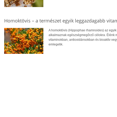
Homoktövis – a természet egyik leggazdagabb vita
A homoktövis (Hippophae rhamnoides) az egyik
alkalmaznak egészségmegőrző célokra. Élénk n
vitaminokban, antioxidánsokban és bioaktív veg
emlegetik.