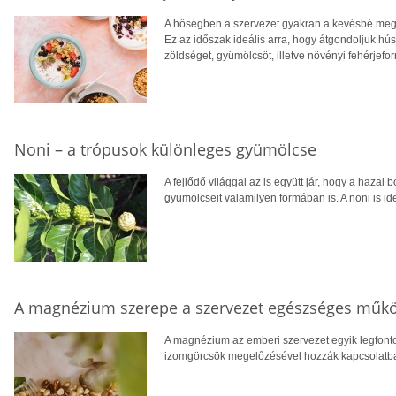
A hőségben a szervezet gyakran a kevésbé megte
Ez az időszak ideális arra, hogy átgondoljuk hú
zöldséget, gyümölcsöt, illetve növényi fehérjefo
Noni – a trópusok különleges gyümölcse
A fejlődő világgal az is együtt jár, hogy a hazai 
gyümölcseit valamilyen formában is. A noni is ide
A magnézium szerepe a szervezet egészséges műk
A magnézium az emberi szervezet egyik legfont
izomgörcsök megelőzésével hozzák kapcsolatba, v