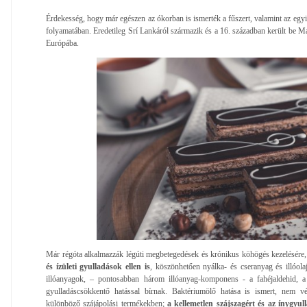
Érdekesség, hogy már egészen az ókorban is ismerték a fűszert, valamint az egy
folyamatában. Eredetileg Srí Lankáról származik és a 16. században került be Mag
Európába.
Már régóta alkalmazzák légúti megbetegedések és krónikus köhögés kezelésére
és ízületi gyulladások ellen is
, köszönhetően nyálka- és cseranyag és illóola
illóanyagok, – pontosabban három illóanyag-komponens - a fahéjaldehid, a 
gyulladáscsökkentő hatással bírnak. Baktériumölő hatása is ismert, nem véle
különböző szájápolási termékekben;
a kellemetlen szájszagért és az ínygyul