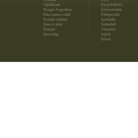
Táplálkozás
Ezt próbáld ki!
Mozgás-Fogyókúra
Környezetünk
Baba-mama-család
Párkapcsolat
Testünk védelme
Spirituális
Elme és lélek
Szabadidő
Életmód
Vélemény
Sportvilág
Ajánló
Bulvár