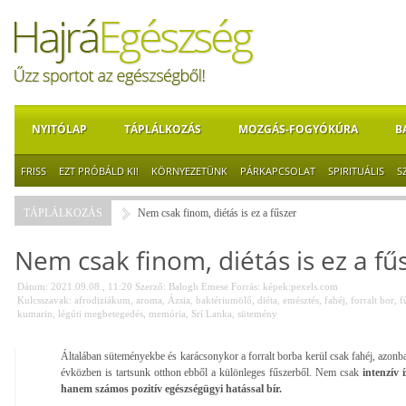
NYITÓLAP
TÁPLÁLKOZÁS
MOZGÁS-FOGYÓKÚRA
B
FRISS
EZT PRÓBÁLD KI!
KÖRNYEZETÜNK
PÁRKAPCSOLAT
SPIRITUÁLIS
S
TÁPLÁLKOZÁS
Nem csak finom, diétás is ez a fűszer
Nem csak finom, diétás is ez a fű
Dátum: 2021.09.08., 11:20
Szerző:
Balogh Emese
Forrás:
képek:pexels.com
Kulcsszavak:
afrodiziákum
,
aroma
,
Ázsia
,
baktériumölő
,
diéta
,
emésztés
,
fahéj
,
forralt bor
,
f
kumarin
,
légúti megbetegedés
,
memória
,
Srí Lanka
,
sütemény
Általában süteményekbe és karácsonykor a forralt borba kerül csak fahéj, azonb
évközben is tartsunk otthon ebből a különleges fűszerből. Nem csak
intenzív 
hanem számos pozitív egészségügyi hatással bír.