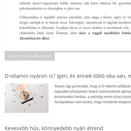
tudnánk annyit fogyasztani belőle, amennyi már káros hatással bír, gyermek
péksüteményben és édességben is jelen van.
Felhasználása is legalább annyira sokoldalú, mint maga a fűszer, egész és őr
kérgét szárítják ki és tekerik össze. Édességek, sütemények és fagylalt ízesítésér
koktélokban is előfordul. Ázsiában húsos és rizses ételeket is ízesiteknek vele,
chilisbabba fahéj kerül. Érdemes lehet
akár a reggeli müzlinkbe beleke
ízkombinációt alkot.
A ROVAT TOVÁBBI CIKKEI
D-vitamin nyáron is? Igen, és ennek több oka van,
Sokan úgy gondolják, hogy a D-vitamin pótlására
napsütés bőségesen fedezi szervezetünk igényei
természetes forrása, a valóság ennél jóval öss
hónapokban sem biztos, hogy mindenki elegendő
Kevesebb hús, könnyedebb nyári étrend