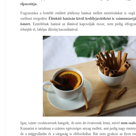
elpusztítja.
Fogyasztása a fentebb említett jótékony hatásai mellett memóriánkat is segít k
szellemi öregedést.
Élénkítő hatásán kívül kedélyjavítóként is számontartj
ismert.
Ezutóbbiak hatását az illatával kapcsolják össze, nem pedig elfogyas
érhetjük el, fahéjas illóolaj használatával.
Igaz, szinte csodaszernek hangzik, de nem árt óvatosnak lenni, mivel
nem szaba
Kumarint is tartalmaz a számos egészséges anyag mellett, ami pedig nagy mennyi
de a májgyulladás és a sárgaság is előfordulhat. Bár nem gyakori az ilyen eset