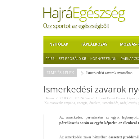
NYITÓLAP
TÁPLÁLKOZÁS
MOZGÁS-
FRISS
EZT PRÓBÁLD KI!
KÖRNYEZETÜNK
PÁRKAPCS
ELME ÉS LÉLEK
Ismerkedési zavarok nyomában
Ismerkedési zavarok 
Dátum: 2022.03.20., 07:24
Szerző:
Udvari Fanni
Forrás:
képek:p
Kulcsszavak:
empátia
,
energia
,
érzelem
,
ismerkedés
,
önfejlesztés
,
Az ismerkedés, párválasztás az egyik legbonyolu
párválasztás során az egyén képtelen az ellenkez
Az ismerkedési zavar hátterében
összetett problémá