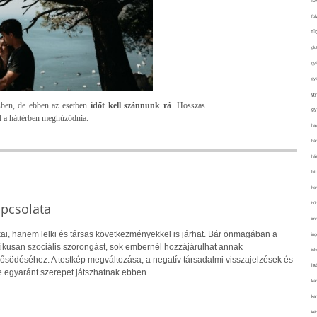
fo
fol
fü
glu
gy
gy
gy
sben, de ebben az esetben
időt kell szánnunk rá
. Hosszas
gy
l a háttérben meghúzódnia.
haj
hán
ház
hi
ho
apcsolata
hűt
im
ai, hanem lelki és társas következményekkel is járhat. Bár önmagában a
ing
ikusan szociális szorongást, sok embernél hozzájárulhat annak
isk
rősödéséhez. A testkép megváltozása, a negatív társadalmi visszajelzések és
já
 egyaránt szerepet játszhatnak ebben.
ka
kar
kér