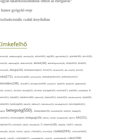
ogyan takarékoskodhatunk otthon az energiával?
 humor gyógyító ereje
iszfunkcionális család árnyékában
Címkefelhő
ajándék(95),
itamin(36),
adalékanyag(28),
adomány(26),
advent(40),
agy(80),
agyműködés(27),
akció(39),
alkohol(182),
ivitás(30),
alapanyag(30),
alkalmazás(28),
alkoholfogyasztás(36),
állapot(43),
állat(54),
allergia(122),
attartás(33),
állóképesség(42),
Alma(72),
almaecet(26),
aloe vera(33),
álom(34),
lvás(272),
alvászavar(66),
aminosav(33),
antibakteriális(42),
antibiotikum(47),
ntioxidáns(198),
anyagcsere(99),
anya(67),
anyuka(27),
apa(42),
ápolás(29),
applikáció(26),
ásványi anyag(111),
(29),
arcbőr(27),
ásványi anyagok(40),
asztma(47),
autó(46),
avokádó(36),
B-
tamin(41),
baba(82),
baktérium(89),
balaton(34),
baleset(51),
banán(53),
bántalmazás(24),
barát(48),
rátok(50),
barátság(58),
béke(29),
bélflóra(37),
bélrendszer(33),
bemelegítés(24),
beszélgetés(61),
betegség(550),
eg(34),
betegségek(39),
bevásárlás(28),
bicikli(25),
biológia(25),
bőr(221),
boldogság(125),
zalom(41),
biztonság(66),
bolt(31),
bor(36),
borogatás(28),
böjt(27),
C-vitamin(120),
rápolás(70),
brokkoli(29),
buli(24),
bűntudat(32),
cékla(28),
cél(57),
célok(30),
család(284),
aretta(38),
cikk(24),
Cink(24),
cipő(37),
citrom(61),
citromfű(26),
csecsemő(45),
cukor(194),
pés(26),
csoki(35),
csokoládé(71),
csomagolás(24),
csont(33),
csontritkulás(36),