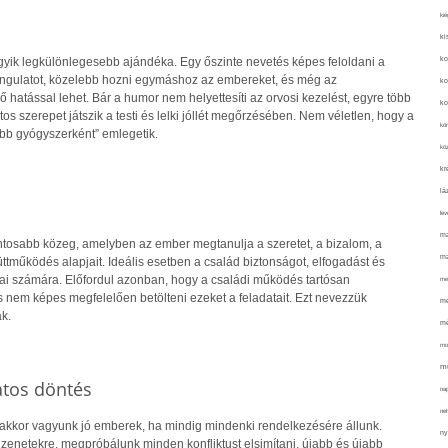
kié
ki
ko
gyik legkülönlegesebb ajándéka. Egy őszinte nevetés képes feloldani a
 hangulatot, közelebb hozni egymáshoz az embereket, és még az
ko
hatással lehet. Bár a humor nem helyettesíti az orvosi kezelést, egyre több
ko
tos szerepet játszik a testi és lelki jóllét megőrzésében. Nem véletlen, hogy a
kör
obb gyógyszerként” emlegetik.
köz
kr
lá
lev
ma
ontosabb közeg, amelyben az ember megtanulja a szeretet, a bizalom, a
ma
tműködés alapjait. Ideális esetben a család biztonságot, elfogadást és
gjai számára. Előfordul azonban, hogy a családi működés tartósan
me
s nem képes megfelelően betölteni ezeket a feladatait. Ezt nevezzük
me
k.
mé
mo
mu
atos döntés
na
ne
 akkor vagyunk jó emberek, ha mindig mindenki rendelkezésére állunk.
ny
zenetekre, megpróbálunk minden konfliktust elsimítani, újabb és újabb