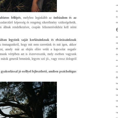
cuk
de
biztos fellépés
, melyhez leginkább az
önbizalom és az
div
kudarctűrő képesség és rengeteg sikerélmény szükségeltetik.
éd
n állnak rendelkezésre, csupán felismerésükhöz kell némi
él
tában legyünk saját korlátainknak és elvárásainknak
eg
k önmagunkról, hogy mit nem szeretünk és mit igen, akkor
, amely már az elején előre vetíti a kapcsolat negatív
él
lmunk vértjében azt is észrevesszük, mely esetben vagyunk
él
a másik generál bennünk, legyen szó jó-, vagy rossz dologról
elv
erd
yakorlással jó eséllyel fejleszthető, amiben pszichológus
int
é
fa
fá
fel
fel
fe
fo