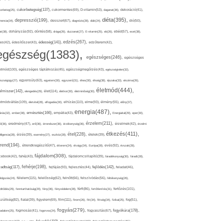
cukorbetegség(137),
orbeteg(25),
cukormentes(69),
D-vitamin(53),
daganat(36),
dekoráció(41),
diéta(395),
depresszió(199),
mencia(34),
desszert(67),
diagnózis(28),
diák(24),
dió(50),
dohányzás(92),
at(38),
döntés(58),
drága(26),
duzzanat(27),
E-vitamin(25),
eb(26),
ebéd(57),
ecet(38),
edzés(267),
édesség(141),
es(42),
édesítőszer(43),
edzőterem(42),
egészség(1383),
egészséges(246),
egészséges
etmód(100),
egészséges táplálkozás(45),
egészségmegőrzés(43),
egészségtelen(32),
észségügy(27),
egyensúly(63),
egyetem(30),
egyszerű(31),
éhes(30),
éhség(38),
éjszaka(33),
ekcéma(26),
életmód(444),
elmiszer(142),
élet(114),
elengedés(29),
életkor(30),
életminőség(30),
etmódváltás(109),
elhízás(110),
elme(93),
életvitel(28),
elfogadás(30),
élmény(55),
előny(37),
energia(487),
emésztés(166),
árás(32),
ember(38),
empátia(43),
Energiaital(29),
eper(30),
érzelem(211),
ő(36),
eredmény(47),
erő(36),
érrendszer(36),
érzékenység(36),
érzelmek(42),
érzelmi
étkezés(411),
étel(228),
elligencia(28),
érzés(39),
esemény(27),
eszköz(28),
ételek(39),
trend(194),
evés(92),
étrendkiegészítő(47),
étterem(24),
étvágy(34),
Európa(28),
évszak(28),
fájdalom(308),
cebook(42),
fahéj(43),
fájdalomcsillapító(39),
fáradékonyság(30),
fáradt(28),
fehérje(198),
radtság(117),
fejfájás(93),
fejlődés(142),
fejlesztés(44),
feladat(46),
félelem(115),
dolgozás(24),
felelősség(62),
felnőtt(66),
felszívódás(56),
féltékenység(26),
fertőzés(101),
töltődés(29),
fenntarthatóság(29),
fény(36),
fényvédelem(28),
férfi(86),
fertőtlenítés(31),
film(111),
szültség(82),
fiatal(39),
figyelem(69),
finom(26),
fitt(34),
fittség(34),
fizikai(25),
fog(51),
fogyás(279),
fogyókúra(178),
gadalom(25),
fogmosás(41),
fogorvos(24),
fogyasztás(67),