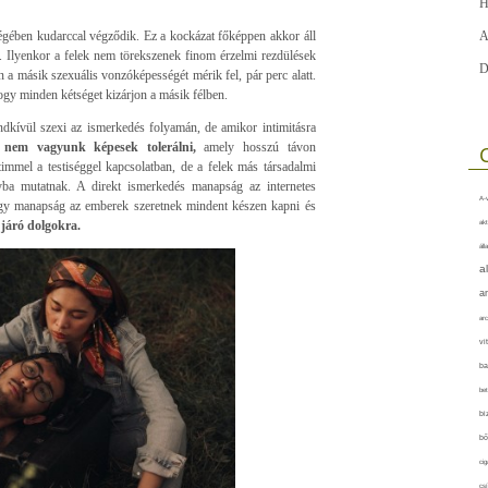
H
égében kudarccal végződik. Ez a kockázat főképpen akkor áll
A
re. Ilyenkor a felek nem törekszenek finom érzelmi rezdülések
D
n a másik szexuális vonzóképességét mérik fel, pár perc alatt.
gy minden kétséget kizárjon a másik félben.
ndkívül szexi az ismerkedés folyamán, de amikor intimitásra
gát nem vagyunk képesek tolerálni,
amely hosszú távon
mmel a testiséggel kapcsolatban, de a felek más társadalmi
nyba mutatnak. A direkt ismerkedés manapság az internetes
A-v
hogy manapság az emberek szeretnek mindent készen kapni és
 járó dolgokra.
akt
áll
a
a
arc
vi
ba
bet
bi
bő
cig
csí