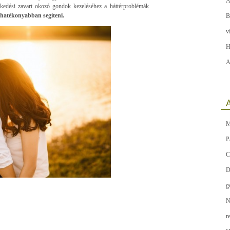
A
rkedési zavart okozó gondok kezeléséhez a háttérproblémák
ghatékonyabban segíteni.
B
v
H
A
A
M
P
C
D
g
N
r