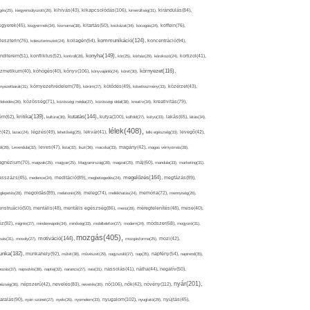
kikapcsolódás(106),
gés(25),
kiegyensúlyozott(26),
kihívás(43),
kimerültség(31),
kirándulás(84),
sgyerek(45),
kisgyermek(34),
kismama(38),
kitartás(50),
kockázat(34),
kocogás(24),
koffein(76),
kommunikáció(124),
koncentráció(94),
leszterin(76),
koleszterinszint(24),
kollagén(54),
konyha(149),
nditerem(51),
konfliktus(52),
kontroll(28),
kór(25),
kórház(29),
kórokozó(24),
kortizol(41),
könyv(106),
környezet(116),
zmetikum(40),
köhögés(40),
könyvajánló(24),
köret(30),
nyezetbarát(31),
környezetvédelem(78),
köröm(27),
kötődés(49),
következmény(33),
közérzet(43),
lekedés(26),
közösség(71),
közösségi média(27),
közösségi oldal(38),
kreatív(34),
kreativitás(79),
kritika(139),
kutatás(144),
kutya(100),
ém(62),
kultúra(36),
külföld(27),
kütyü(33),
lakás(65),
látás(34),
lélek(408),
z(42),
lazac(24),
légzés(49),
lehetőség(25),
lekvár(41),
lelki egészség(33),
levegő(42),
él(28),
Levendula(32),
leves(47),
lista(32),
liszt(36),
macska(33),
magány(42),
magas vérnyomás(28),
gnézium(70),
magvak(25),
magyar(25),
Magyarország(28),
magzat(25),
máj(60),
mandula(33),
marketing(31),
megelőzés(164),
sszázs(45),
medence(24),
meditáció(89),
megbetegedés(24),
megfázás(89),
glepetés(28),
megoldás(89),
melatonin(29),
meleg(74),
mellékhatás(24),
memória(72),
mennyiség(26),
nstruáció(50),
mentális(48),
mentális egészség(86),
menü(28),
méregtelenítés(48),
mese(40),
z(92),
migrén(27),
mindennapok(34),
minőség(33),
mobiltelefon(27),
modern(24),
módszer(68),
mogyoró(31),
mozgás(405),
motiváció(144),
sás(31),
mosoly(27),
mozgásforma(25),
mozi(42),
nka(182),
munkahely(92),
műtét(38),
művészet(29),
nagyszülő(27),
nap(35),
napfény(54),
napirend(35),
pozás(37),
napsütés(38),
naptej(32),
narancs(27),
nasi(31),
nassolás(41),
nátha(44),
negatív(50),
nyár(201),
nő(106),
növény(112),
hézség(36),
népszerű(42),
nevelés(83),
nevetés(30),
nők(42),
nyugalom(102),
aralás(90),
nyári szünet(27),
nyelv(26),
nyomelem(33),
nyugtató(29),
nyújtás(45),