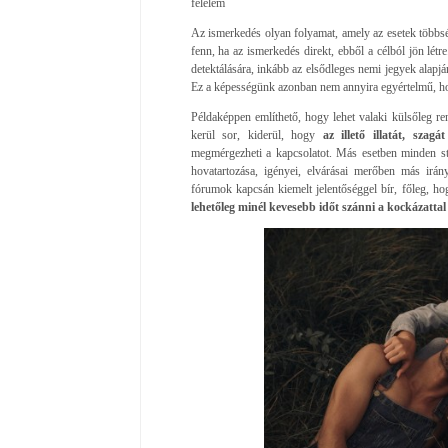
félelem
Az ismerkedés olyan folyamat, amely az esetek többs
fenn, ha az ismerkedés direkt, ebből a célból jön lét
detektálására, inkább az elsődleges nemi jegyek alapjá
Ez a képességünk azonban nem annyira egyértelmű, ho
Példaképpen említhető, hogy lehet valaki külsőleg re
kerül sor, kiderül, hogy
az illető illatát, sza
megmérgezheti a kapcsolatot. Más esetben minden sti
hovatartozása, igényei, elvárásai merőben más irá
fórumok kapcsán kiemelt jelentőséggel bír, főleg, 
lehetőleg minél kevesebb időt szánni a kockázattal