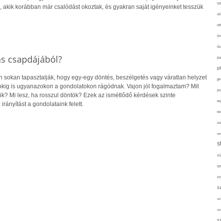
od
 akik korábban már csalódást okoztak, és gyakran saját igényeinket tesszük
ol
ot
ön
ős
ás csapdájából?
pa
p
sokan tapasztalják, hogy egy-egy döntés, beszélgetés vagy váratlan helyzet
pr
pokig is ugyanazokon a gondolatokon rágódnak. Vajon jól fogalmaztam? Mit
ps
ik? Mi lesz, ha rosszul döntök? Ezek az ismétlődő kérdések szinte
re
irányítást a gondolataink felett.
re
sa
sor
s
sü
sz
sz
s
szí
sz
s