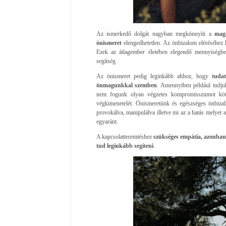
Az ismerkedő dolgát nagyban megkönnyíti a
maga
önismeret
elengedhetetlen. Az önbizalom eléréséhez 
Ezek az átlagember életében elegendő mennyiségbe
segítség.
Az önismeret pedig leginkább ahhoz, hogy
tuda
önmagunkkal szemben
. Amennyiben például tudju
nem fogunk olyan végzetes kompromisszumot kötni
végkimenetelét. Önismeretünk és egészséges önbiza
provokálva, manipulálva illetve mi az a hatás melyet 
egyaránt.
A kapcsolatteremtéshez
szükséges empátia, azonban g
tud leginkább segíteni
.