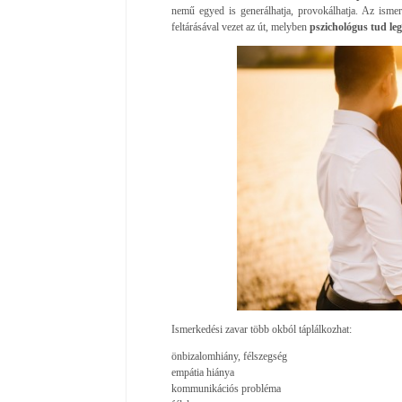
nemű egyed is generálhatja, provokálhatja. Az isme
feltárásával vezet az út, melyben
pszichológus tud le
Ismerkedési zavar több okból táplálkozhat:
önbizalomhiány, félszegség
empátia hiánya
kommunikációs probléma