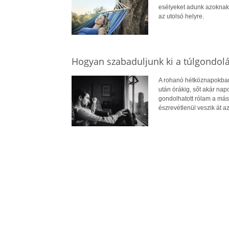
esélyeket adunk azoknak,
az utolsó helyre.
Hogyan szabaduljunk ki a túlgondol
A rohanó hétköznapokban 
után órákig, sőt akár na
gondolhatott rólam a más
észrevétlenül veszik át az 