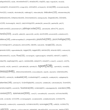
afigyelés(52),
ok(36),
okostelefon(57),
oktatás(40),
olaj(50),
olajos magvak(34),
olcsó(33),
olvasás(101),
orvos(164),
ívaolaj(42),
omega-3(31),
online(52),
orrfolyás(24),
orvostudomány(26),
thon(111),
önbizalom(122),
óvoda(26),
öltözködés(35),
önállóság(27),
önbecsülés(36),
önbizalomhiány(28),
önismeret(113),
értékelés(44),
önfejlesztés(59),
önkifejezés(26),
öregedés(46),
öröm(69),
z(109),
őszinteség(34),
ötlet(37),
pajzsmirigy(53),
pakolás(30),
panasz(25),
paprika(28),
pár(27),
párkapcsolat(241),
radicsom(52),
páratartalom(27),
pattanás(30),
pénz(74),
piac(27),
ihenés(210),
pizza(25),
pollen(32),
popcorn(35),
por(26),
pozitív(83),
prevenció(25),
probiotikum(37),
psziché(290),
pszichológia(230),
obléma(142),
problémamegoldás(27),
program(60),
recept(131),
zichológus(67),
puffadás(34),
pulzus(45),
rák(69),
reakció(33),
reflux(31),
generáció(46),
regenerálódás(28),
reggel(39),
reggeli(89),
reklám(39),
relaxáció(81),
rendszer(24),
Rost(131),
ndszeres(41),
rizs(34),
rozmaring(24),
rugalmasság(24),
ruha(42),
rutin(47),
sajt(67),
segítség(100),
séta(107),
láta(78),
sejt(27),
sérülés(58),
siker(67),
sírás(27),
smink(37),
só(70),
sport(528),
ozat(33),
sör(26),
spenót(27),
spiritualitás(28),
spórolás(37),
sportoló(31),
strand(35),
tressz(446),
sütemény(94),
stresszkezelés(53),
stresszoldás(34),
súly(25),
súlyzó(24),
szabadidő(142),
tés(91),
sütőtök(25),
szabadság(47),
szabály(25),
szabályok(24),
szájhigiénia(24),
akember(140),
szakítás(27),
Számítógép(46),
száraz(24),
szédülés(35),
székrekedés(25),
Szem(54),
Szénhidrát(181),
emélyiség(94),
szerelem(156),
szemét(32),
szépség(52),
szépségápolás(26),
szervezet(306),
zeretet(207),
szex(27),
szexualitás(25),
szezon(34),
szilveszter(48),
szív(109),
n(28),
színek(36),
szívbetegség(32),
szocializáció(30),
szódabikarbóna(35),
szokás(79),
szorongás(178),
okások(33),
szolárium(24),
szoptatás(33),
szórakozás(45),
szőlő(25),
szülés(70),
zülő(203),
tanács(161),
szülők(25),
szűrővizsgálat(34),
tablet(44),
takarítás(50),
támogatás(36),