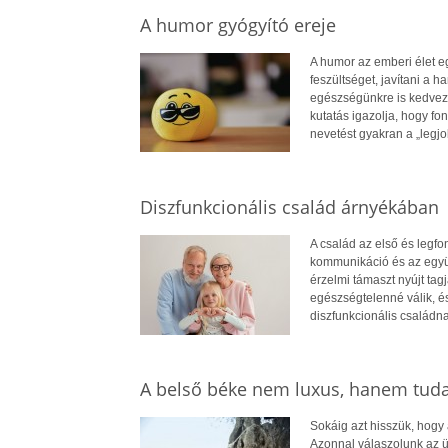
A humor gyógyító ereje
A humor az emberi élet e
feszültséget, javítani a
egészségünkre is kedvező 
kutatás igazolja, hogy fon
nevetést gyakran a „legj
Diszfunkcionális család árnyékában
A család az első és legf
kommunikáció és az együt
érzelmi támaszt nyújt ta
egészségtelenné válik, é
diszfunkcionális családna
A belső béke nem luxus, hanem tud
Sokáig azt hisszük, hogy
Azonnal válaszolunk az ü