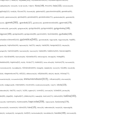
folyadék(119),
khagyma(47),
folsav(25),
folyadékbevitel(40),
folyadékfogyasztás(45),
főzés(149),
futás(132),
yadékpótlás(29),
fontos(25),
forralt bor(26),
Föld(27),
friss(44),
futóverseny(32),
ggőség(112),
fürdő(26),
fűszer(79),
fűszerek(28),
gabona(42),
gasztronómia(58),
genetika(45),
tén(32),
gluténmentes(34),
gomba(53),
gondolat(43),
gondolkodás(71),
gondoskodás(33),
gyakorlat(29),
gyerek(260),
gyermek(179),
gyerekek(117),
ász(31),
gyerekkor(32),
gyereknevelés(83),
gyógynövény(149),
ermekkor(36),
gyertya(28),
gyógyászat(36),
gyógyítás(69),
gyógymód(50),
ógyszer(165),
gyulladás(126),
gyógytea(40),
gyógyulás(85),
gyomor(62),
Gyömbér(66),
gyümölcs(340),
ulladáscsökkentő(102),
gyümölcslé(28),
hagyma(28),
hagyomány(36),
haj(85),
hangulat(112),
ápolás(36),
hajhullás(44),
hajmosás(24),
hal(70),
hála(25),
halál(39),
hányás(25),
yinger(25),
harmónia(69),
hasmenés(35),
hasznos(24),
hatás(84),
hatékony(52),
házasság(64),
i(27),
háziállat(48),
házimunka(28),
háztartás(43),
hétköznap(24),
hétvége(25),
hideg(80),
dratálás(69),
higiénia(52),
hit(26),
hízás(77),
hobbi(62),
home office(26),
hormon(79),
hormonok(25),
rmonrendszer(24),
hozzáállás(31),
hőmérséklet(44),
hőség(36),
hulladék(33),
humor(24),
hús(86),
húsvét(36),
idő(111),
ő(30),
idegrendszer(75),
időbeosztás(32),
időjárás(69),
idős(24),
illat(30),
illóolaj(77),
immunrendszer(315),
munerősítés(30),
immunerősítő(36),
influenza(45),
információ(33),
iskola(123),
er(29),
intelligencia(28),
internet(64),
inzulin(42),
inzulinrezisztencia(35),
írás(27),
olakezdés(25),
ital(75),
ivás(27),
íz(39),
izgalom(27),
izom(91),
izomzat(24),
ízület(54),
járvány(35),
kalória(193),
ték(89),
jóga(56),
Joghurt(67),
jótékony(41),
kaland(28),
kalcium(71),
kálium(50),
kapcsolat(209),
karácsony(174),
masz(30),
kamilla(41),
Kánikula(59),
káposzta(24),
kávé(125),
ácsonyfa(25),
karantén(34),
káros(53),
keksz(29),
kellemetlen(29),
kenyér(32),
képesség(28),
kezelés(166),
dés(31),
kerékpár(25),
keringés(26),
kert(52),
kertészkedés(26),
készülődés(24),
kézmosás(28),