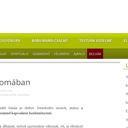
FOGYÓKÚRA
BABA-MAMA-CSALÁD
TESTÜNK VÉDELME
EL
OLAT
SPIRITUÁLIS
SZABADIDŐ
VÉLEMÉNY
AJÁNLÓ
BULVÁR
A
nyomában
k
exels.com
N
párkapcsolat
,
szerelem
b
ltabb feladat az életben. Ismerkedési zavarok, amikor
a
E
ő nemmel kapcsolatot kezdeményezni.
A
k
állhatnak, melyek egyénenként változnak, sőt, az ellenkező