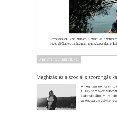
Természetesen, lehet biztosra is menni az ismerkedé
közös előéletnek, barátságnak, munkakapcsolatnak kel
A ROVAT TOVÁBBI CIKKEI
Meghízás és a szociális szorongás k
A meghízás nemcsak fizik
túlsúly nem okoz automat
kialakulásához vagy fele
az önbizalom csökkenése