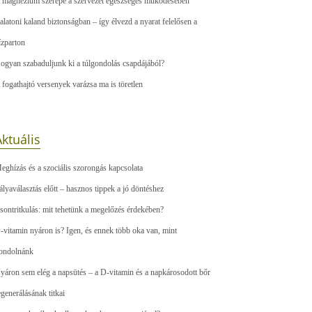
 magnézium szerepe a szervezet egészséges működésében
alatoni kaland biztonságban – így élvezd a nyarat felelősen a
ízparton
ogyan szabaduljunk ki a túlgondolás csapdájából?
 fogathajtó versenyek varázsa ma is töretlen
ktuális
eghízás és a szociális szorongás kapcsolata
ályaválasztás előtt – hasznos tippek a jó döntéshez
sontritkulás: mit tehetünk a megelőzés érdekében?
-vitamin nyáron is? Igen, és ennek több oka van, mint
ondolnánk
yáron sem elég a napsütés – a D-vitamin és a napkárosodott bőr
egenerálásának titkai