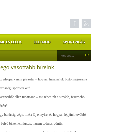
ME ÉS LÉLEK
ÉLETMÓD
SPORTVILÁG
Legolvasottabb híreink
z edzőpark nem játszótér – hogyan használjuk biztonságosan a
özösségi sporttereket?
arancsbőr ellen tudatosan – mit tehetünk a simább, feszesebb
őrért?
gy barátság vége: miért fáj ennyire, és hogyan lépjünk tovább?
 belső béke nem luxus, hanem tudatos döntés