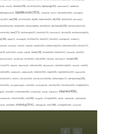
tápanyag(181),
tanulás(159),
ár(36),
tánc(26),
tanulmány(40),
tapasztalat(27),
táplálék(34),
táplálkozás(353),
lálékkiegészítő(25),
tárolás(29),
társ(27),
társadalom(50),
társaság(31),
tea(158),
tél(153),
vasz(87),
technika(46),
tej(88),
tejtermék(60),
telefon(49),
televízió(31),
terápia(92),
terhesség(96),
természet(129),
természetes(103),
ljesítmény(46),
termék(44),
test(171),
testmozgás(97),
rvezés(46),
testsúly(79),
testtartás(27),
tészta(39),
tevékenység(44),
pp(118),
tippek(27),
tisztaság(35),
tisztítás(44),
tojás(91),
torna(43),
torokfájás(32),
törődés(27),
tudatosság(115),
tudomány(106),
ténet(38),
trauma(31),
trükk(25),
tudás(30),
tudatos(46),
túlsúly(72),
tünet(139),
ra(78),
turmix(64),
túró(29),
tüdő(28),
tünetek(64),
türelem(47),
uborka(26),
újév(42),
ünnep(148),
ahasznosítás(37),
újszülött(26),
úszás(46),
Utazás(85),
Üdítő(26),
ülőmunka(27),
csora(79),
válás(24),
választás(29),
változás(48),
változatos(24),
várandósság(54),
város(24),
vas(64),
sárlás(85),
vashiány(31),
védekezés(28),
védelem(59),
vegán(48),
vegetáriánus(43),
vegyszer(28),
vércukorszint(108),
vérnyomás(125),
lemény(57),
vér(41),
vércukor(49),
vérkeringés(77),
rseny(46),
vérszegénység(34),
vese(46),
veszekedés(29),
veszély(45),
veszélyes(54),
világháló(41),
vitamin(406),
ág(34),
vírus(82),
viselkedés(86),
viszketés(30),
vita(34),
vitalitás(31),
víz(184),
aminhiány(33),
vitaminok(86),
vizsga(26),
vizsgálat(59),
zab(34),
zabkása(36),
zabpehely(36),
zöldség(304),
zsír(166),
ar(24),
zene(85),
zöldségek(32),
zsírégetés(46),
zsírsav(25)