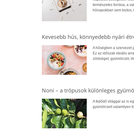
természetes forrása, a v
hónapokban sem biztos, 
Kevesebb hús, könnyedebb nyári ét
A hőségben a szervezet g
Ez az időszak ideális arr
zöldséget, gyümölcsöt, il
Noni – a trópusok különleges gyümö
A fejlődő világgal az is e
gyümölcseit valamilyen for