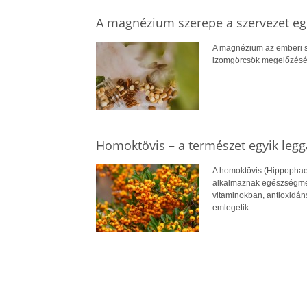
A magnézium szerepe a szervezet 
A magnézium az emberi s
izomgörcsök megelőzéséve
Homoktövis – a természet egyik leg
A homoktövis (Hippophae
alkalmaznak egészségmeg
vitaminokban, antioxidán
emlegetik.