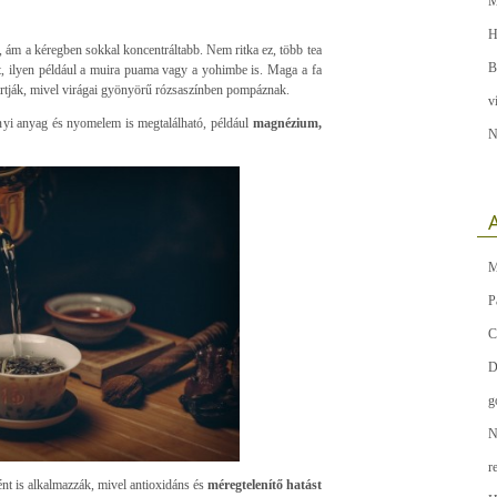
M
H
, ám a kéregben sokkal koncentráltabb. Nem ritka ez, több tea
B
ett, ilyen például a muira puama vagy a yohimbe is. Maga a fa
rtják, mivel virágai gyönyörű rózsaszínben pompáznak.
v
nyi anyag és nyomelem is megtalálható, például
magnézium,
N
A
M
P
C
D
g
N
r
ént is alkalmazzák, mivel antioxidáns és
méregtelenítő hatást