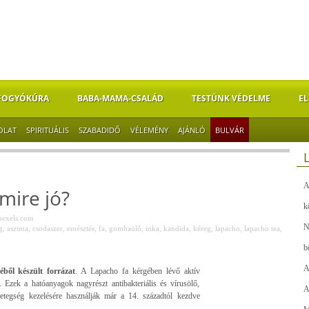
FOGYÓKÚRA
BABA-MAMA-CSALÁD
TESTÜNK VÉDELME
EL
OLAT
SPIRITUÁLIS
SZABADIDŐ
VÉLEMÉNY
AJÁNLÓ
BULVÁR
A
mire jó?
k
pexels.com
N
g
,
asztma
,
csodaszer
,
emésztés
,
fa
,
gombaölő
,
inka
,
kandida
,
kéreg
,
lapacho
,
lapacho tea
,
b
A
ből készült forrázat
. A Lapacho fa kérgében lévő aktív
 Ezek a hatóanyagok nagyrészt antibakteriális és vírusölő,
A
etegség kezelésére használják már a 14. századtól kezdve