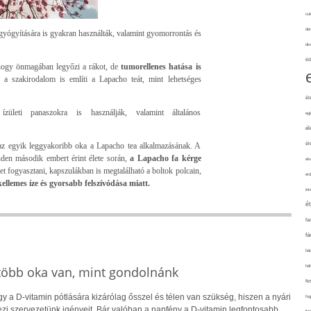
cuk
de
 gyógyítására is gyakran használták, valamint gyomorrontás és
div
éd
, hogy önmagában legyőzi a rákot, de
tumorellenes hatása is
a szakirodalom is említi a Lapacho teát, mint lehetséges
él
ületi panaszokra is használják, valamint általános
eg
él
él
 az egyik leggyakoribb oka a Lapacho tea alkalmazásának. A
den második embert érint élete során,
a Lapacho fa kérge
elv
et fogyasztani, kapszulákban is megtalálható a boltok polcain,
erd
llemes íze és gyorsabb felszívódása miatt.
int
é
fa
fá
fel
fel
 több oka van, mint gondolnánk
fe
 a D-vitamin pótlására kizárólag ősszel és télen van szükség, hiszen a nyári
fo
i szervezetünk igényeit. Bár valóban a napfény a D-vitamin legfontosabb