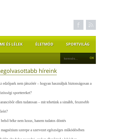
ME ÉS LÉLEK
ÉLETMÓD
SPORTVILÁG
Legolvasottabb híreink
z edzőpark nem játszótér – hogyan használjuk biztonságosan a
özösségi sporttereket?
arancsbőr ellen tudatosan – mit tehetünk a simább, feszesebb
őrért?
 belső béke nem luxus, hanem tudatos döntés
 magnézium szerepe a szervezet egészséges működésében