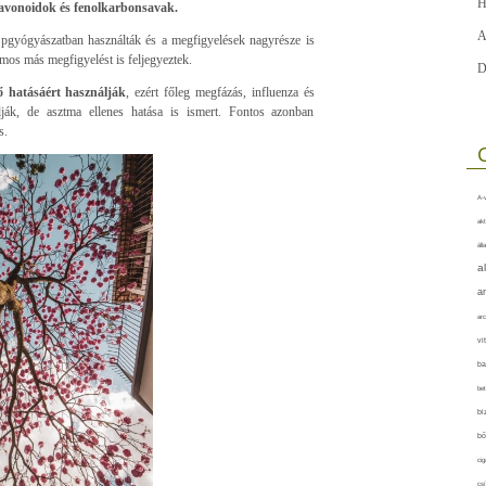
H
flavonoidok és fenolkarbonsavak.
A
pgyógyászatban használták és a megfigyelések nagyrésze is
mos más megfigyelést is feljegyeztek.
D
lő hatásáért használják
, ezért főleg megfázás, influenza és
lják, de asztma ellenes hatása is ismert. Fontos azonban
s.
A-v
akt
áll
a
a
arc
vi
ba
bet
bi
bő
cig
csí