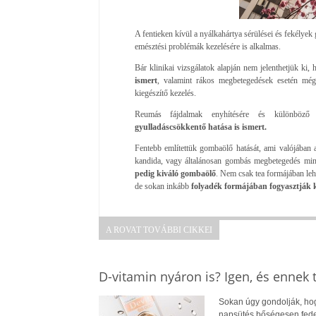
A fentieken kívül a nyálkahártya sérülései és fekélyek
emésztési problémák kezelésére is alkalmas.
Bár klinikai vizsgálatok alapján nem jelenthetjük ki
ismert
, valamint rákos megbetegedések esetén még 
kiegészítő kezelés.
Reumás fájdalmak enyhítésére és különböző íz
gyulladáscsökkentő hatása is ismert.
Fentebb említettük gombaölő hatását, ami valójában
kandida, vagy általánosan gombás megbetegedés min
pedig kiváló gombaölő
. Nem csak tea formájában leh
de sokan inkább
folyadék formájában fogyasztják ke
A ROVAT TOVÁBBI CIKKEI
D-vitamin nyáron is? Igen, és ennek
Sokan úgy gondolják, hogy
napsütés bőségesen fedez