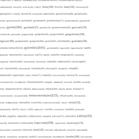
folyadék(119),
khagyma(47),
folsav(25),
folyadékbevitel(40),
folyadékfogyasztás(45),
főzés(149),
futás(132),
yadékpótlás(29),
fontos(25),
forralt bor(26),
Föld(27),
friss(44),
futóverseny(32),
ggőség(112),
fürdő(26),
fűszer(79),
fűszerek(28),
gabona(42),
gasztronómia(58),
genetika(45),
tén(32),
gluténmentes(34),
gomba(53),
gondolat(43),
gondolkodás(71),
gondoskodás(33),
gyakorlat(29),
gyerek(260),
gyermek(179),
gyerekek(117),
ász(31),
gyerekkor(32),
gyereknevelés(83),
gyógynövény(149),
ermekkor(36),
gyertya(28),
gyógyászat(36),
gyógyítás(69),
gyógymód(50),
ógyszer(165),
gyulladás(126),
gyógytea(40),
gyógyulás(85),
gyomor(62),
Gyömbér(66),
gyümölcs(340),
ulladáscsökkentő(102),
gyümölcslé(28),
hagyma(28),
hagyomány(36),
haj(85),
hangulat(112),
ápolás(36),
hajhullás(44),
hajmosás(24),
hal(70),
hála(25),
halál(39),
hányás(25),
yinger(25),
harmónia(69),
hasmenés(35),
hasznos(24),
hatás(84),
hatékony(52),
házasság(64),
i(27),
háziállat(48),
házimunka(28),
háztartás(43),
hétköznap(24),
hétvége(25),
hideg(80),
dratálás(69),
higiénia(52),
hit(26),
hízás(77),
hobbi(62),
home office(26),
hormon(79),
hormonok(25),
rmonrendszer(24),
hozzáállás(31),
hőmérséklet(44),
hőség(36),
hulladék(33),
humor(24),
hús(86),
húsvét(36),
idő(111),
ő(30),
idegrendszer(75),
időbeosztás(32),
időjárás(69),
idős(24),
illat(30),
illóolaj(77),
immunrendszer(315),
munerősítés(30),
immunerősítő(36),
influenza(45),
információ(33),
iskola(123),
er(29),
intelligencia(28),
internet(64),
inzulin(42),
inzulinrezisztencia(35),
írás(27),
olakezdés(25),
ital(75),
ivás(27),
íz(39),
izgalom(27),
izom(91),
izomzat(24),
ízület(54),
járvány(35),
kalória(193),
ték(89),
jóga(56),
Joghurt(67),
jótékony(41),
kaland(28),
kalcium(71),
kálium(50),
kapcsolat(209),
karácsony(174),
masz(30),
kamilla(41),
Kánikula(59),
káposzta(24),
kávé(125),
ácsonyfa(25),
karantén(34),
káros(53),
keksz(29),
kellemetlen(29),
kenyér(32),
képesség(28),
kezelés(166),
dés(31),
kerékpár(25),
keringés(26),
kert(52),
kertészkedés(26),
készülődés(24),
kézmosás(28),