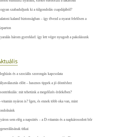
ielőtt elindulsz nyaralni, ezeket ellenőrizd a lakásban
ogyan szabaduljunk ki a túlgondolás csapdájából?
alatoni kaland biztonságban – így élvezd a nyarat felelősen a
ízparton
yaralás három gyerekkel: így lett végre nyugodt a pakolásunk
ktuális
eghízás és a szociális szorongás kapcsolata
ályaválasztás előtt – hasznos tippek a jó döntéshez
sontritkulás: mit tehetünk a megelőzés érdekében?
-vitamin nyáron is? Igen, és ennek több oka van, mint
ondolnánk
yáron sem elég a napsütés – a D-vitamin és a napkárosodott bőr
egenerálásának titkai