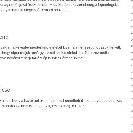
fo
alóság ennél jóval összetettebb. A szakemberek szerint még a legmelegebb
fol
hogy mindenki elegendő D-vitaminhoz jut.
fü
glu
gy
gy
rend
gy
gy
yakran a kevésbé megterhelő ételeket kívánja a nehezebb fogások helyett.
a, hogy átgondoljuk húsfogyasztási szokásainkat, és több szezonális
haj
letve növényi fehérjeforrást építsünk az étrendünkbe.
hán
ház
hi
ho
hűt
lcse
im
ing
gyütt jár, hogy a hazai boltok polcairól is leemelhetjük akár egy trópusi ország
isk
mában is. A noni is ide tartozik, lessük meg, mi is ez.
já
ka
kar
kér