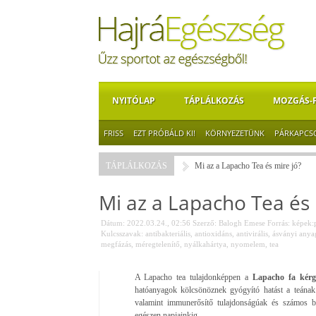
NYITÓLAP
TÁPLÁLKOZÁS
MOZGÁS-
FRISS
EZT PRÓBÁLD KI!
KÖRNYEZETÜNK
PÁRKAPCS
TÁPLÁLKOZÁS
Mi az a Lapacho Tea és mire jó?
Mi az a Lapacho Tea és 
Dátum: 2022.03.24., 02:56
Szerző:
Balogh Emese
Forrás:
képek:
Kulcsszavak:
antibakteriális
,
antioxidáns
,
antivirális
,
ásványi anya
megfázás
,
méregtelenítő
,
nyálkahártya
,
nyomelem
,
tea
A Lapacho tea tulajdonképpen a
Lapacho fa kérgé
hatóanyagok kölcsönöznek gyógyító hatást a teának.
valamint immunerősítő tulajdonságúak és számos b
egészen napjainkig.