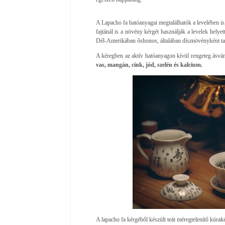
A Lapacho fa hatóanyagai megtalálhatók a levelében is
fajtánál is a növény kérgét használják a levelek hely
Dél-Amerikában őshonos, általában dísznövényként ta
A kéregben az aktív hatóanyagon kívül rengeteg ásvá
vas, mangán, cink, jód, szelén és kalcium.
A lapacho fa kérgéből készült teát méregtelenítő kúrak