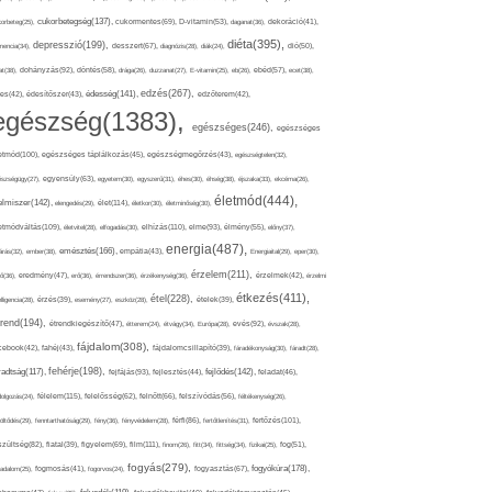
cukorbetegség(137),
orbeteg(25),
cukormentes(69),
D-vitamin(53),
daganat(36),
dekoráció(41),
diéta(395),
depresszió(199),
mencia(34),
desszert(67),
diagnózis(28),
diák(24),
dió(50),
dohányzás(92),
at(38),
döntés(58),
drága(26),
duzzanat(27),
E-vitamin(25),
eb(26),
ebéd(57),
ecet(38),
edzés(267),
édesség(141),
es(42),
édesítőszer(43),
edzőterem(42),
egészség(1383),
egészséges(246),
egészséges
etmód(100),
egészséges táplálkozás(45),
egészségmegőrzés(43),
egészségtelen(32),
észségügy(27),
egyensúly(63),
egyetem(30),
egyszerű(31),
éhes(30),
éhség(38),
éjszaka(33),
ekcéma(26),
életmód(444),
elmiszer(142),
élet(114),
elengedés(29),
életkor(30),
életminőség(30),
etmódváltás(109),
elhízás(110),
elme(93),
életvitel(28),
elfogadás(30),
élmény(55),
előny(37),
energia(487),
emésztés(166),
árás(32),
ember(38),
empátia(43),
Energiaital(29),
eper(30),
érzelem(211),
ő(36),
eredmény(47),
erő(36),
érrendszer(36),
érzékenység(36),
érzelmek(42),
érzelmi
étkezés(411),
étel(228),
elligencia(28),
érzés(39),
esemény(27),
eszköz(28),
ételek(39),
trend(194),
evés(92),
étrendkiegészítő(47),
étterem(24),
étvágy(34),
Európa(28),
évszak(28),
fájdalom(308),
cebook(42),
fahéj(43),
fájdalomcsillapító(39),
fáradékonyság(30),
fáradt(28),
fehérje(198),
radtság(117),
fejfájás(93),
fejlődés(142),
fejlesztés(44),
feladat(46),
félelem(115),
dolgozás(24),
felelősség(62),
felnőtt(66),
felszívódás(56),
féltékenység(26),
fertőzés(101),
töltődés(29),
fenntarthatóság(29),
fény(36),
fényvédelem(28),
férfi(86),
fertőtlenítés(31),
film(111),
szültség(82),
fiatal(39),
figyelem(69),
finom(26),
fitt(34),
fittség(34),
fizikai(25),
fog(51),
fogyás(279),
fogyókúra(178),
gadalom(25),
fogmosás(41),
fogorvos(24),
fogyasztás(67),