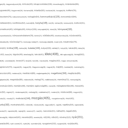
kikapcsolódás(106),
gés(25),
kiegyensúlyozott(26),
kihívás(43),
kimerültség(31),
kirándulás(84),
sgyerek(45),
kisgyermek(34),
kismama(38),
kitartás(50),
kockázat(34),
kocogás(24),
koffein(76),
kommunikáció(124),
koncentráció(94),
leszterin(76),
koleszterinszint(24),
kollagén(54),
konyha(149),
nditerem(51),
konfliktus(52),
kontroll(28),
kór(25),
kórház(29),
kórokozó(24),
kortizol(41),
könyv(106),
környezet(116),
zmetikum(40),
köhögés(40),
könyvajánló(24),
köret(30),
nyezetbarát(31),
környezetvédelem(78),
köröm(27),
kötődés(49),
következmény(33),
közérzet(43),
lekedés(26),
közösség(71),
közösségi média(27),
közösségi oldal(38),
kreatív(34),
kreativitás(79),
kritika(139),
kutatás(144),
kutya(100),
ém(62),
kultúra(36),
külföld(27),
kütyü(33),
lakás(65),
látás(34),
lélek(408),
z(42),
lazac(24),
légzés(49),
lehetőség(25),
lekvár(41),
lelki egészség(33),
levegő(42),
él(28),
Levendula(32),
leves(47),
lista(32),
liszt(36),
macska(33),
magány(42),
magas vérnyomás(28),
gnézium(70),
magvak(25),
magyar(25),
Magyarország(28),
magzat(25),
máj(60),
mandula(33),
marketing(31),
megelőzés(164),
sszázs(45),
medence(24),
meditáció(89),
megbetegedés(24),
megfázás(89),
glepetés(28),
megoldás(89),
melatonin(29),
meleg(74),
mellékhatás(24),
memória(72),
mennyiség(26),
nstruáció(50),
mentális(48),
mentális egészség(86),
menü(28),
méregtelenítés(48),
mese(40),
z(92),
migrén(27),
mindennapok(34),
minőség(33),
mobiltelefon(27),
modern(24),
módszer(68),
mogyoró(31),
mozgás(405),
motiváció(144),
sás(31),
mosoly(27),
mozgásforma(25),
mozi(42),
nka(182),
munkahely(92),
műtét(38),
művészet(29),
nagyszülő(27),
nap(35),
napfény(54),
napirend(35),
pozás(37),
napsütés(38),
naptej(32),
narancs(27),
nasi(31),
nassolás(41),
nátha(44),
negatív(50),
nyár(201),
nő(106),
növény(112),
hézség(36),
népszerű(42),
nevelés(83),
nevetés(30),
nők(42),
nyugalom(102),
aralás(90),
nyári szünet(27),
nyelv(26),
nyomelem(33),
nyugtató(29),
nyújtás(45),