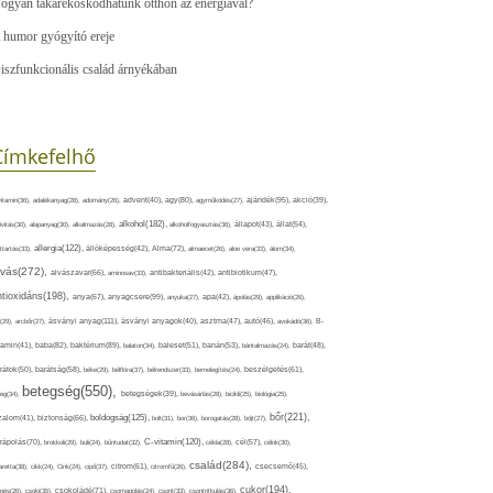
ogyan takarékoskodhatunk otthon az energiával?
 humor gyógyító ereje
iszfunkcionális család árnyékában
Címkefelhő
ajándék(95),
itamin(36),
adalékanyag(28),
adomány(26),
advent(40),
agy(80),
agyműködés(27),
akció(39),
alkohol(182),
ivitás(30),
alapanyag(30),
alkalmazás(28),
alkoholfogyasztás(36),
állapot(43),
állat(54),
allergia(122),
attartás(33),
állóképesség(42),
Alma(72),
almaecet(26),
aloe vera(33),
álom(34),
lvás(272),
alvászavar(66),
aminosav(33),
antibakteriális(42),
antibiotikum(47),
ntioxidáns(198),
anyagcsere(99),
anya(67),
anyuka(27),
apa(42),
ápolás(29),
applikáció(26),
ásványi anyag(111),
(29),
arcbőr(27),
ásványi anyagok(40),
asztma(47),
autó(46),
avokádó(36),
B-
tamin(41),
baba(82),
baktérium(89),
balaton(34),
baleset(51),
banán(53),
bántalmazás(24),
barát(48),
rátok(50),
barátság(58),
béke(29),
bélflóra(37),
bélrendszer(33),
bemelegítés(24),
beszélgetés(61),
betegség(550),
eg(34),
betegségek(39),
bevásárlás(28),
bicikli(25),
biológia(25),
bőr(221),
boldogság(125),
zalom(41),
biztonság(66),
bolt(31),
bor(36),
borogatás(28),
böjt(27),
C-vitamin(120),
rápolás(70),
brokkoli(29),
buli(24),
bűntudat(32),
cékla(28),
cél(57),
célok(30),
család(284),
aretta(38),
cikk(24),
Cink(24),
cipő(37),
citrom(61),
citromfű(26),
csecsemő(45),
cukor(194),
pés(26),
csoki(35),
csokoládé(71),
csomagolás(24),
csont(33),
csontritkulás(36),