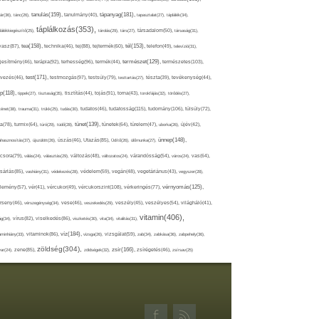
tápanyag(181),
tanulás(159),
ár(36),
tánc(26),
tanulmány(40),
tapasztalat(27),
táplálék(34),
táplálkozás(353),
lálékkiegészítő(25),
tárolás(29),
társ(27),
társadalom(50),
társaság(31),
tea(158),
tél(153),
vasz(87),
technika(46),
tej(88),
tejtermék(60),
telefon(49),
televízió(31),
terápia(92),
terhesség(96),
természet(129),
természetes(103),
ljesítmény(46),
termék(44),
test(171),
testmozgás(97),
rvezés(46),
testsúly(79),
testtartás(27),
tészta(39),
tevékenység(44),
pp(118),
tippek(27),
tisztaság(35),
tisztítás(44),
tojás(91),
torna(43),
torokfájás(32),
törődés(27),
tudatosság(115),
tudomány(106),
ténet(38),
trauma(31),
trükk(25),
tudás(30),
tudatos(46),
túlsúly(72),
tünet(139),
ra(78),
turmix(64),
túró(29),
tüdő(28),
tünetek(64),
türelem(47),
uborka(26),
újév(42),
ünnep(148),
ahasznosítás(37),
újszülött(26),
úszás(46),
Utazás(85),
Üdítő(26),
ülőmunka(27),
csora(79),
válás(24),
választás(29),
változás(48),
változatos(24),
várandósság(54),
város(24),
vas(64),
sárlás(85),
vashiány(31),
védekezés(28),
védelem(59),
vegán(48),
vegetáriánus(43),
vegyszer(28),
vércukorszint(108),
vérnyomás(125),
lemény(57),
vér(41),
vércukor(49),
vérkeringés(77),
rseny(46),
vérszegénység(34),
vese(46),
veszekedés(29),
veszély(45),
veszélyes(54),
világháló(41),
vitamin(406),
ág(34),
vírus(82),
viselkedés(86),
viszketés(30),
vita(34),
vitalitás(31),
víz(184),
aminhiány(33),
vitaminok(86),
vizsga(26),
vizsgálat(59),
zab(34),
zabkása(36),
zabpehely(36),
zöldség(304),
zsír(166),
ar(24),
zene(85),
zöldségek(32),
zsírégetés(46),
zsírsav(25)