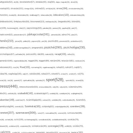
afigyelés(52),
ok(36),
okostelefon(57),
oktatás(40),
olaj(50),
olajos magvak(34),
olcsó(33),
olvasás(101),
orvos(164),
ívaolaj(42),
omega-3(31),
online(52),
orrfolyás(24),
orvostudomány(26),
thon(111),
önbizalom(122),
óvoda(26),
öltözködés(35),
önállóság(27),
önbecsülés(36),
önbizalomhiány(28),
önismeret(113),
értékelés(44),
önfejlesztés(59),
önkifejezés(26),
öregedés(46),
öröm(69),
z(109),
őszinteség(34),
ötlet(37),
pajzsmirigy(53),
pakolás(30),
panasz(25),
paprika(28),
pár(27),
párkapcsolat(241),
radicsom(52),
páratartalom(27),
pattanás(30),
pénz(74),
piac(27),
ihenés(210),
pizza(25),
pollen(32),
popcorn(35),
por(26),
pozitív(83),
prevenció(25),
probiotikum(37),
psziché(290),
pszichológia(230),
obléma(142),
problémamegoldás(27),
program(60),
recept(131),
zichológus(67),
puffadás(34),
pulzus(45),
rák(69),
reakció(33),
reflux(31),
generáció(46),
regenerálódás(28),
reggel(39),
reggeli(89),
reklám(39),
relaxáció(81),
rendszer(24),
Rost(131),
ndszeres(41),
rizs(34),
rozmaring(24),
rugalmasság(24),
ruha(42),
rutin(47),
sajt(67),
segítség(100),
séta(107),
láta(78),
sejt(27),
sérülés(58),
siker(67),
sírás(27),
smink(37),
só(70),
sport(528),
ozat(33),
sör(26),
spenót(27),
spiritualitás(28),
spórolás(37),
sportoló(31),
strand(35),
tressz(446),
sütemény(94),
stresszkezelés(53),
stresszoldás(34),
súly(25),
súlyzó(24),
szabadidő(142),
tés(91),
sütőtök(25),
szabadság(47),
szabály(25),
szabályok(24),
szájhigiénia(24),
akember(140),
szakítás(27),
Számítógép(46),
száraz(24),
szédülés(35),
székrekedés(25),
Szem(54),
Szénhidrát(181),
emélyiség(94),
szerelem(156),
szemét(32),
szépség(52),
szépségápolás(26),
szervezet(306),
zeretet(207),
szex(27),
szexualitás(25),
szezon(34),
szilveszter(48),
szív(109),
n(28),
színek(36),
szívbetegség(32),
szocializáció(30),
szódabikarbóna(35),
szokás(79),
szorongás(178),
okások(33),
szolárium(24),
szoptatás(33),
szórakozás(45),
szőlő(25),
szülés(70),
zülő(203),
tanács(161),
szülők(25),
szűrővizsgálat(34),
tablet(44),
takarítás(50),
támogatás(36),