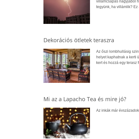
villámcsapás nagyjából há
tegyünk, ha villámlik? Ez
Dekorációs ötletek teraszra
Az őszi lombhullásig szin
helyet kaphatnak a kerti 
kert és hozzá egy terasz 
Mi az a Lapacho Tea és mire jó?
Az inkák már évszázadokka