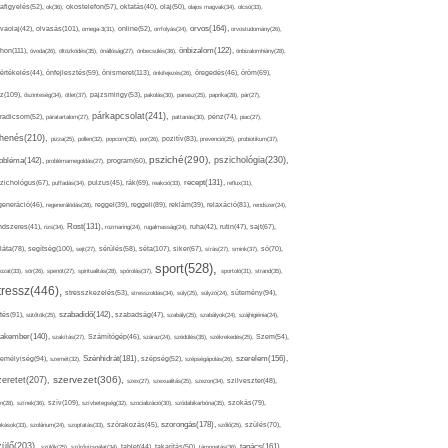
afigyelés(52),
ok(36),
okostelefon(57),
oktatás(40),
olaj(50),
olajos magvak(34),
olcsó(33),
olvasás(101),
orvos(164),
ívaolaj(42),
omega-3(31),
online(52),
orrfolyás(24),
orvostudomány(26),
thon(111),
önbizalom(122),
óvoda(26),
öltözködés(35),
önállóság(27),
önbecsülés(36),
önbizalomhiány(28),
önismeret(113),
értékelés(44),
önfejlesztés(59),
önkifejezés(26),
öregedés(46),
öröm(69),
z(109),
őszinteség(34),
ötlet(37),
pajzsmirigy(53),
pakolás(30),
panasz(25),
paprika(28),
pár(27),
párkapcsolat(241),
radicsom(52),
páratartalom(27),
pattanás(30),
pénz(74),
piac(27),
ihenés(210),
pizza(25),
pollen(32),
popcorn(35),
por(26),
pozitív(83),
prevenció(25),
probiotikum(37),
psziché(290),
pszichológia(230),
obléma(142),
problémamegoldás(27),
program(60),
recept(131),
zichológus(67),
puffadás(34),
pulzus(45),
rák(69),
reakció(33),
reflux(31),
generáció(46),
regenerálódás(28),
reggel(39),
reggeli(89),
reklám(39),
relaxáció(81),
rendszer(24),
Rost(131),
ndszeres(41),
rizs(34),
rozmaring(24),
rugalmasság(24),
ruha(42),
rutin(47),
sajt(67),
segítség(100),
séta(107),
láta(78),
sejt(27),
sérülés(58),
siker(67),
sírás(27),
smink(37),
só(70),
sport(528),
ozat(33),
sör(26),
spenót(27),
spiritualitás(28),
spórolás(37),
sportoló(31),
strand(35),
tressz(446),
sütemény(94),
stresszkezelés(53),
stresszoldás(34),
súly(25),
súlyzó(24),
szabadidő(142),
tés(91),
sütőtök(25),
szabadság(47),
szabály(25),
szabályok(24),
szájhigiénia(24),
akember(140),
szakítás(27),
Számítógép(46),
száraz(24),
szédülés(35),
székrekedés(25),
Szem(54),
Szénhidrát(181),
emélyiség(94),
szerelem(156),
szemét(32),
szépség(52),
szépségápolás(26),
szervezet(306),
zeretet(207),
szex(27),
szexualitás(25),
szezon(34),
szilveszter(48),
szív(109),
n(28),
színek(36),
szívbetegség(32),
szocializáció(30),
szódabikarbóna(35),
szokás(79),
szorongás(178),
okások(33),
szolárium(24),
szoptatás(33),
szórakozás(45),
szőlő(25),
szülés(70),
zülő(203),
tanács(161),
szülők(25),
szűrővizsgálat(34),
tablet(44),
takarítás(50),
támogatás(36),