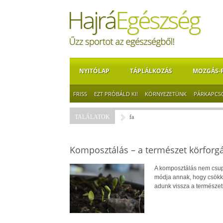
NYITÓLAP
TÁPLÁLKOZÁS
MOZGÁS-
FRISS
EZT PRÓBÁLD KI!
KÖRNYEZETÜNK
PÁRKAPCS
TALÁLATOK
fa
Komposztálás – a természet körforg
A komposztálás nem csup
módja annak, hogy csökke
adunk vissza a természet