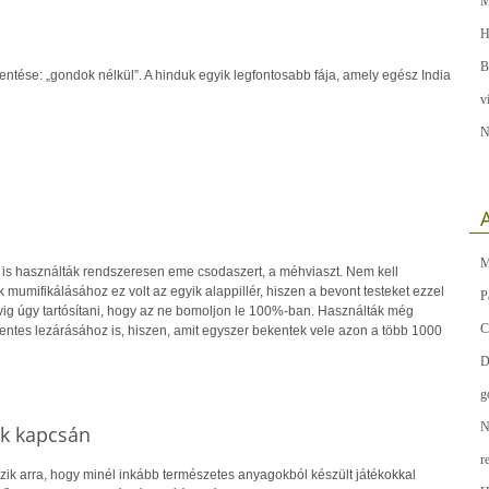
M
H
B
lentése: „gondok nélkül”. A hinduk egyik legfontosabb fája, amely egész India
v
N
A
M
 is használták rendszeresen eme csodaszert, a méhviaszt. Nem kell
umifikálásához ez volt az egyik alappillér, hiszen a bevont testeket ezzel
P
évig úgy tartósítani, hogy az ne bomoljon le 100%-ban. Használták még
C
ntes lezárásához is, hiszen, amit egyszer bekentek vele azon a több 1000
D
g
N
ék kapcsán
r
zik arra, hogy minél inkább természetes anyagokból készült játékokkal