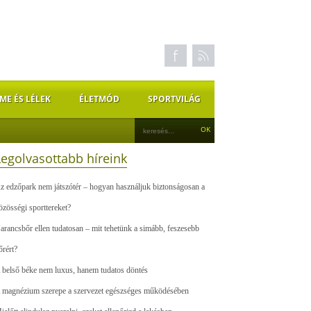
ME ÉS LÉLEK
ÉLETMÓD
SPORTVILÁG
Legolvasottabb híreink
z edzőpark nem játszótér – hogyan használjuk biztonságosan a
özösségi sporttereket?
arancsbőr ellen tudatosan – mit tehetünk a simább, feszesebb
őrért?
 belső béke nem luxus, hanem tudatos döntés
 magnézium szerepe a szervezet egészséges működésében