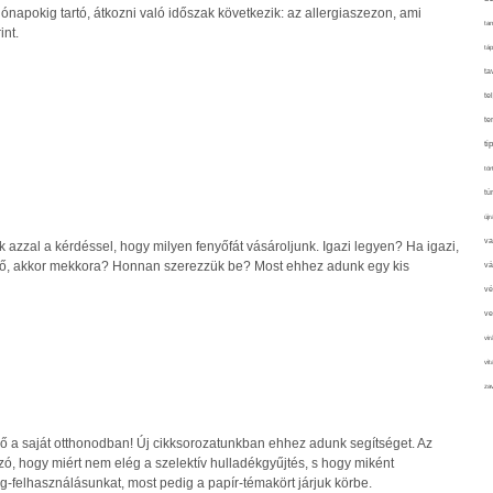
ónapokig tartó, átkozni való időszak következik: az allergiaszezon, ami
tan
nt.
táp
ta
te
te
ti
tör
tú
újr
va
azzal a kérdéssel, hogy milyen fenyőfát vásároljunk. Igazi legyen? Ha igazi,
ő, akkor mekkora? Honnan szerezzük be? Most ehhez adunk egy kis
vá
vé
ve
vir
vit
zav
dő a saját otthonodban! Új cikksorozatunkban ehhez adunk segítséget. Az
szó, hogy miért nem elég a szelektív hulladékgyűjtés, s hogy miként
-felhasználásunkat, most pedig a papír-témakört járjuk körbe.