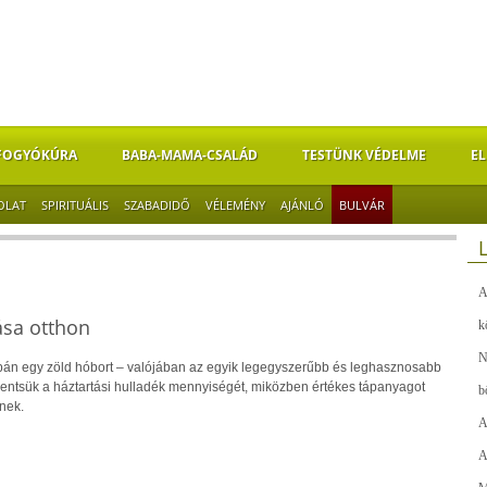
FOGYÓKÚRA
BABA-MAMA-CSALÁD
TESTÜNK VÉDELME
EL
OLAT
SPIRITUÁLIS
SZABADIDŐ
VÉLEMÉNY
AJÁNLÓ
BULVÁR
A
ása otthon
k
N
án egy zöld hóbort – valójában az egyik legegyszerűbb és leghasznosabb
ntsük a háztartási hulladék mennyiségét, miközben értékes tápanyagot
b
nek.
A
A