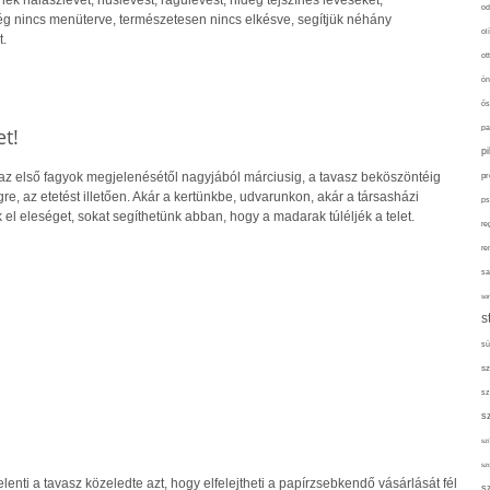
k halászlevet, húslevest, ragulevest, hideg tejszínes leveseket,
od
g nincs menüterve, természetesen nincs elkésve, segítjük néhány
ol
t.
ot
ön
ős
t!
pa
p
az első fagyok megjelenésétől nagyjából márciusig, a tavasz beköszöntéig
pr
e, az etetést illetően. Akár a kertünkbe, udvarunkon, akár a társasházi
ps
el eleséget, sokat segíthetünk abban, hogy a madarak túléljék a telet.
re
re
sa
sor
s
sü
sz
sz
s
szí
sz
nti a tavasz közeledte azt, hogy elfelejtheti a papírzsebkendő vásárlását fél
s