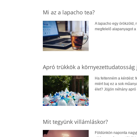
Mi az a lapacho tea?
A lapacho egy örökzöld, 
megfelelő alapanyagot a 
Apró trükkök a környezettudatosság
Ha feltenném a kérdést: 
miért baj ez a sok műan
élet? Jöjjön néhány apró
Mit tegyünk villámláskor?
Földünkön naponta nagyjáb