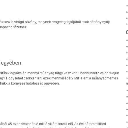
cuk
de
div
rózsaszín virágú növény, melynek rengeteg fajtájából csak néhány nyújt
éd
lapacho főzethez.
él
eg
él
él
 jegyében
elv
erd
feltűnik egyáltalán mennyi műanyag tárgy vesz körül bennünket? Vajon tudjuk
yag? Hogy lehet csökkenteni ezek mennyiségét? Mit jelent a műanyagmentes
int
 trükk a környezettudatosság jegyében.
é
fa
fá
fel
fel
fe
fo
ól 45 ezer zivatar és 8 millió villám fordul elő. Az évi hárommilliárd