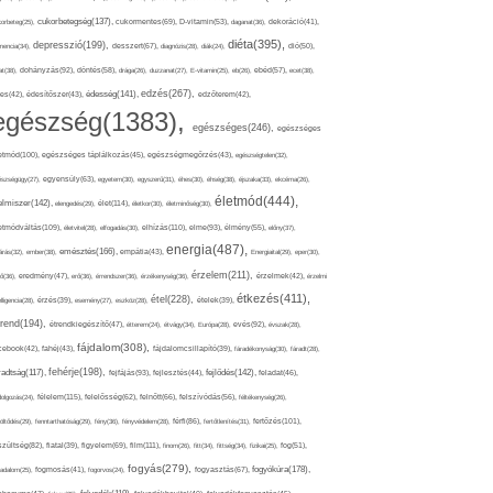
cukorbetegség(137),
orbeteg(25),
cukormentes(69),
D-vitamin(53),
daganat(36),
dekoráció(41),
diéta(395),
depresszió(199),
mencia(34),
desszert(67),
diagnózis(28),
diák(24),
dió(50),
dohányzás(92),
at(38),
döntés(58),
drága(26),
duzzanat(27),
E-vitamin(25),
eb(26),
ebéd(57),
ecet(38),
edzés(267),
édesség(141),
es(42),
édesítőszer(43),
edzőterem(42),
egészség(1383),
egészséges(246),
egészséges
etmód(100),
egészséges táplálkozás(45),
egészségmegőrzés(43),
egészségtelen(32),
észségügy(27),
egyensúly(63),
egyetem(30),
egyszerű(31),
éhes(30),
éhség(38),
éjszaka(33),
ekcéma(26),
életmód(444),
elmiszer(142),
élet(114),
elengedés(29),
életkor(30),
életminőség(30),
etmódváltás(109),
elhízás(110),
elme(93),
életvitel(28),
elfogadás(30),
élmény(55),
előny(37),
energia(487),
emésztés(166),
árás(32),
ember(38),
empátia(43),
Energiaital(29),
eper(30),
érzelem(211),
ő(36),
eredmény(47),
erő(36),
érrendszer(36),
érzékenység(36),
érzelmek(42),
érzelmi
étkezés(411),
étel(228),
elligencia(28),
érzés(39),
esemény(27),
eszköz(28),
ételek(39),
trend(194),
evés(92),
étrendkiegészítő(47),
étterem(24),
étvágy(34),
Európa(28),
évszak(28),
fájdalom(308),
cebook(42),
fahéj(43),
fájdalomcsillapító(39),
fáradékonyság(30),
fáradt(28),
fehérje(198),
radtság(117),
fejfájás(93),
fejlődés(142),
fejlesztés(44),
feladat(46),
félelem(115),
dolgozás(24),
felelősség(62),
felnőtt(66),
felszívódás(56),
féltékenység(26),
fertőzés(101),
töltődés(29),
fenntarthatóság(29),
fény(36),
fényvédelem(28),
férfi(86),
fertőtlenítés(31),
film(111),
szültség(82),
fiatal(39),
figyelem(69),
finom(26),
fitt(34),
fittség(34),
fizikai(25),
fog(51),
fogyás(279),
fogyókúra(178),
gadalom(25),
fogmosás(41),
fogorvos(24),
fogyasztás(67),