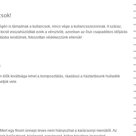
kié
ki
sok!
ko
ko
égén is támadnak a kullancsok, nincs vége a kullancsszezonnak. A száraz,
 kicsit visszahúzódtak ezek a vérszívók, azonban az őszi csapadékos időjárás
ko
dásba lendülnek, fokozottan védekezzünk ellenük!
kör
köz
kr
lá
n
lev
ma
 élők kiváltsága lehet a komposztálás, ráadásul a háztartásunk hulladék
ma
etjük vele.
me
me
mé
mo
mu
na
ne
Mert egy finom ünnepi leves nem hiányozhat a karácsonyi menüből. Az
ny