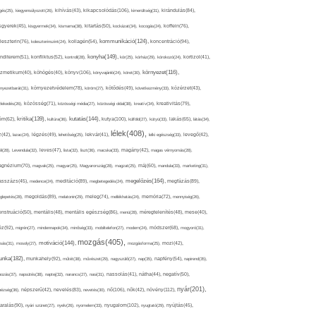
kikapcsolódás(106),
gés(25),
kiegyensúlyozott(26),
kihívás(43),
kimerültség(31),
kirándulás(84),
sgyerek(45),
kisgyermek(34),
kismama(38),
kitartás(50),
kockázat(34),
kocogás(24),
koffein(76),
kommunikáció(124),
koncentráció(94),
leszterin(76),
koleszterinszint(24),
kollagén(54),
konyha(149),
nditerem(51),
konfliktus(52),
kontroll(28),
kór(25),
kórház(29),
kórokozó(24),
kortizol(41),
könyv(106),
környezet(116),
zmetikum(40),
köhögés(40),
könyvajánló(24),
köret(30),
nyezetbarát(31),
környezetvédelem(78),
köröm(27),
kötődés(49),
következmény(33),
közérzet(43),
lekedés(26),
közösség(71),
közösségi média(27),
közösségi oldal(38),
kreatív(34),
kreativitás(79),
kritika(139),
kutatás(144),
kutya(100),
ém(62),
kultúra(36),
külföld(27),
kütyü(33),
lakás(65),
látás(34),
lélek(408),
z(42),
lazac(24),
légzés(49),
lehetőség(25),
lekvár(41),
lelki egészség(33),
levegő(42),
él(28),
Levendula(32),
leves(47),
lista(32),
liszt(36),
macska(33),
magány(42),
magas vérnyomás(28),
gnézium(70),
magvak(25),
magyar(25),
Magyarország(28),
magzat(25),
máj(60),
mandula(33),
marketing(31),
megelőzés(164),
sszázs(45),
medence(24),
meditáció(89),
megbetegedés(24),
megfázás(89),
glepetés(28),
megoldás(89),
melatonin(29),
meleg(74),
mellékhatás(24),
memória(72),
mennyiség(26),
nstruáció(50),
mentális(48),
mentális egészség(86),
menü(28),
méregtelenítés(48),
mese(40),
z(92),
migrén(27),
mindennapok(34),
minőség(33),
mobiltelefon(27),
modern(24),
módszer(68),
mogyoró(31),
mozgás(405),
motiváció(144),
sás(31),
mosoly(27),
mozgásforma(25),
mozi(42),
nka(182),
munkahely(92),
műtét(38),
művészet(29),
nagyszülő(27),
nap(35),
napfény(54),
napirend(35),
pozás(37),
napsütés(38),
naptej(32),
narancs(27),
nasi(31),
nassolás(41),
nátha(44),
negatív(50),
nyár(201),
nő(106),
növény(112),
hézség(36),
népszerű(42),
nevelés(83),
nevetés(30),
nők(42),
nyugalom(102),
aralás(90),
nyári szünet(27),
nyelv(26),
nyomelem(33),
nyugtató(29),
nyújtás(45),