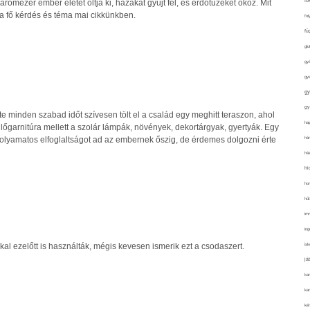
fo
romezer ember életét oltja ki, házakat gyújt fel, és erdőtüzeket okoz. Mit
 a fő kérdés és téma mai cikkünkben.
fol
fü
glu
gy
gy
gy
gy
te minden szabad időt szívesen tölt el a család egy meghitt teraszon, ahol
haj
ülőgarnitúra mellett a szolár lámpák, növények, dekortárgyak, gyertyák. Egy
hán
folyamatos elfoglaltságot ad az embernek őszig, de érdemes dolgozni érte
ház
hi
ho
hűt
im
ing
isk
l ezelőtt is használták, mégis kevesen ismerik ezt a csodaszert.
já
ka
kar
kér