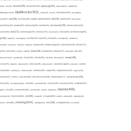
tápanyag(181),
tanulás(159),
ár(36),
tánc(26),
tanulmány(40),
tapasztalat(27),
táplálék(34),
táplálkozás(353),
lálékkiegészítő(25),
tárolás(29),
társ(27),
társadalom(50),
társaság(31),
tea(158),
tél(153),
vasz(87),
technika(46),
tej(88),
tejtermék(60),
telefon(49),
televízió(31),
terápia(92),
terhesség(96),
természet(129),
természetes(103),
ljesítmény(46),
termék(44),
test(171),
testmozgás(97),
rvezés(46),
testsúly(79),
testtartás(27),
tészta(39),
tevékenység(44),
pp(118),
tippek(27),
tisztaság(35),
tisztítás(44),
tojás(91),
torna(43),
torokfájás(32),
törődés(27),
tudatosság(115),
tudomány(106),
ténet(38),
trauma(31),
trükk(25),
tudás(30),
tudatos(46),
túlsúly(72),
tünet(139),
ra(78),
turmix(64),
túró(29),
tüdő(28),
tünetek(64),
türelem(47),
uborka(26),
újév(42),
ünnep(148),
ahasznosítás(37),
újszülött(26),
úszás(46),
Utazás(85),
Üdítő(26),
ülőmunka(27),
csora(79),
válás(24),
választás(29),
változás(48),
változatos(24),
várandósság(54),
város(24),
vas(64),
sárlás(85),
vashiány(31),
védekezés(28),
védelem(59),
vegán(48),
vegetáriánus(43),
vegyszer(28),
vércukorszint(108),
vérnyomás(125),
lemény(57),
vér(41),
vércukor(49),
vérkeringés(77),
rseny(46),
vérszegénység(34),
vese(46),
veszekedés(29),
veszély(45),
veszélyes(54),
világháló(41),
vitamin(406),
ág(34),
vírus(82),
viselkedés(86),
viszketés(30),
vita(34),
vitalitás(31),
víz(184),
aminhiány(33),
vitaminok(86),
vizsga(26),
vizsgálat(59),
zab(34),
zabkása(36),
zabpehely(36),
zöldség(304),
zsír(166),
ar(24),
zene(85),
zöldségek(32),
zsírégetés(46),
zsírsav(25)