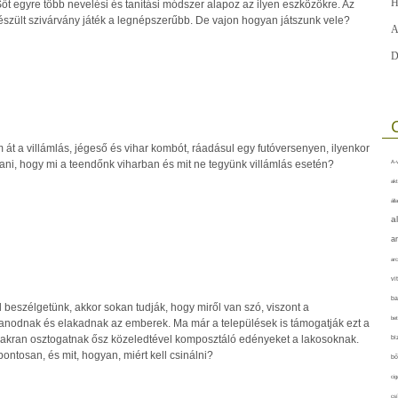
H
t egyre több nevelési és tanítási módszer alapoz az ilyen eszközökre. Az
készült szivárvány játék a legnépszerűbb. De vajon hogyan játszunk vele?
A
D
 át a villámlás, jégeső és vihar kombót, ráadásul egy futóversenyen, ilyenkor
rtani, hogy mi a teendőnk viharban és mit ne tegyünk villámlás esetén?
A-v
akt
áll
a
a
arc
vi
ba
beszélgetünk, akkor sokan tudják, hogy miről van szó, viszont a
bet
alanodnak és elakadnak az emberek. Ma már a települések is támogatják ezt a
akran osztogatnak ősz közeledtével komposztáló edényeket a lakosoknak.
bi
ontosan, és mit, hogyan, miért kell csinálni?
bő
cig
csí