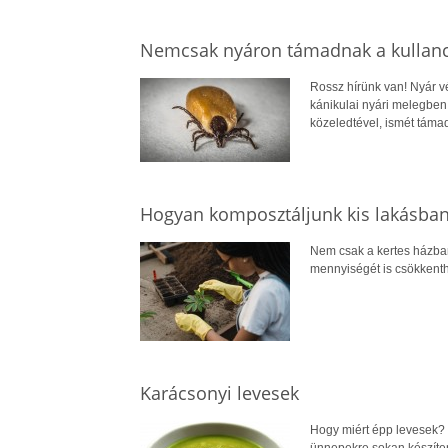
Nemcsak nyáron támadnak a kullanc
Rossz hírünk van! Nyár v
kánikulai nyári melegben
közeledtével, ismét táma
Hogyan komposztáljunk kis lakásba
Nem csak a kertes házban
mennyiségét is csökkenth
Karácsonyi levesek
Hogy miért épp levesek? 