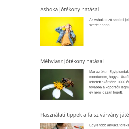
Ashoka jótékony hatásai
Az Ashoka szó szerinti je
szerte honos.
Mèhviasz jótékony hatásai
Már az ókori Egyiptomiak
mondanom, hogy a fáraók m
lehetett akár több 1000 
továbbá a koporsók légme
év nem igazán fogott.
Használati tippek a fa szivárvány ját
Egyre több anyuka töreks