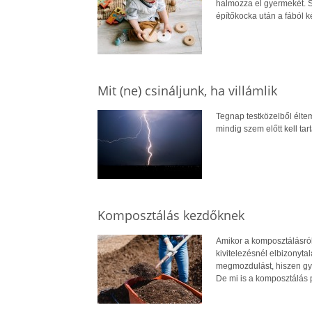
halmozza el gyermekét. Ső
építőkocka után a fából 
Mit (ne) csináljunk, ha villámlik
Tegnap testközelből éltem
mindig szem előtt kell ta
Komposztálás kezdőknek
Amikor a komposztálásról 
kivitelezésnél elbizonyt
megmozdulást, hiszen gy
De mi is a komposztálás p