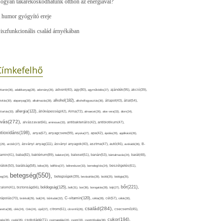
ogyan takarékoskodhatunk otthon az energiával?
 humor gyógyító ereje
iszfunkcionális család árnyékában
Címkefelhő
ajándék(95),
itamin(36),
adalékanyag(28),
adomány(26),
advent(40),
agy(80),
agyműködés(27),
akció(39),
alkohol(182),
ivitás(30),
alapanyag(30),
alkalmazás(28),
alkoholfogyasztás(36),
állapot(43),
állat(54),
allergia(122),
attartás(33),
állóképesség(42),
Alma(72),
almaecet(26),
aloe vera(33),
álom(34),
lvás(272),
alvászavar(66),
aminosav(33),
antibakteriális(42),
antibiotikum(47),
ntioxidáns(198),
anyagcsere(99),
anya(67),
anyuka(27),
apa(42),
ápolás(29),
applikáció(26),
ásványi anyag(111),
(29),
arcbőr(27),
ásványi anyagok(40),
asztma(47),
autó(46),
avokádó(36),
B-
tamin(41),
baba(82),
baktérium(89),
balaton(34),
baleset(51),
banán(53),
bántalmazás(24),
barát(48),
rátok(50),
barátság(58),
béke(29),
bélflóra(37),
bélrendszer(33),
bemelegítés(24),
beszélgetés(61),
betegség(550),
eg(34),
betegségek(39),
bevásárlás(28),
bicikli(25),
biológia(25),
bőr(221),
boldogság(125),
zalom(41),
biztonság(66),
bolt(31),
bor(36),
borogatás(28),
böjt(27),
C-vitamin(120),
rápolás(70),
brokkoli(29),
buli(24),
bűntudat(32),
cékla(28),
cél(57),
célok(30),
család(284),
aretta(38),
cikk(24),
Cink(24),
cipő(37),
citrom(61),
citromfű(26),
csecsemő(45),
cukor(194),
pés(26),
csoki(35),
csokoládé(71),
csomagolás(24),
csont(33),
csontritkulás(36),