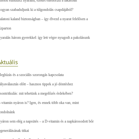
ielőtt elindulsz nyaralni, ezeket ellenőrizd a lakásban
ogyan szabaduljunk ki a túlgondolás csapdájából?
alatoni kaland biztonságban – így élvezd a nyarat felelősen a
ízparton
yaralás három gyerekkel: így lett végre nyugodt a pakolásunk
ktuális
eghízás és a szociális szorongás kapcsolata
ályaválasztás előtt – hasznos tippek a jó döntéshez
sontritkulás: mit tehetünk a megelőzés érdekében?
-vitamin nyáron is? Igen, és ennek több oka van, mint
ondolnánk
yáron sem elég a napsütés – a D-vitamin és a napkárosodott bőr
egenerálásának titkai