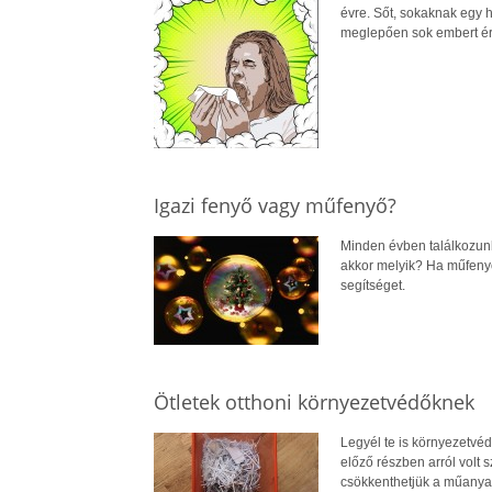
évre. Sőt, sokaknak egy h
meglepően sok embert éri
Igazi fenyő vagy műfenyő?
Minden évben találkozunk 
akkor melyik? Ha műfeny
segítséget.
Ötletek otthoni környezetvédőknek
Legyél te is környezetvé
előző részben arról volt 
csökkenthetjük a műanyag