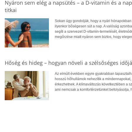
Nyáron sem elég a napsütés – a D-vitamin és a na
titkai
Sokan úgy gondolják, hogy a nyári hónapokban f
ilyenkor bőségesen süt a nap. A valóság azonba
segíti a szervezet D-vitamin-termelését, életm
megőrzése miatt nyáron sem biztos, hogy eleg
Hőség és hideg – hogyan növeli a szélsőséges időjá
Az elmúlt években egyre gyakrabban tapasztalhat
hosszú hőhullámok nehezítik a mindennapokat, té
érkezhetnek. A klímaváltozás következtében a 
ami nemcsak a komfortérzetünket befolyásolja, 