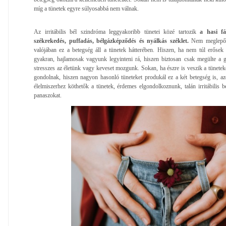
míg a tünetek egyre súlyosabbá nem válnak.
Az irritábilis bél szindróma leggyakoribb tünetei közé tartozik
a hasi fá
székrekedés, puffadás, bélgázképződés és nyálkás széklet.
Nem meglepő 
valójában ez a betegség áll a tünetek hátterében. Hiszen, ha nem túl erősek
gyakran, hajlamosak vagyunk legyinteni rá, hiszen biztosan csak megülte a g
stresszes az életünk vagy keveset mozgunk. Sokan, ha észre is veszik a tüneteket
gondolnak, hiszen nagyon hasonló tüneteket produkál ez a két betegség is, a
élelmiszerhez köthetők a tünetek, érdemes elgondolkoznunk, talán irritábilis 
panaszokat.