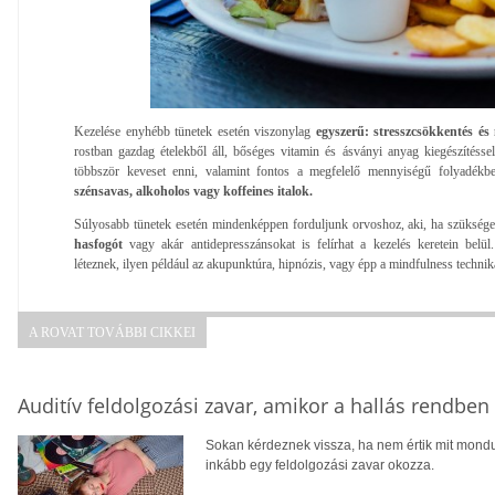
Kezelése enyhébb tünetek esetén viszonylag
egyszerű: stresszcsökkentés és 
rostban gazdag ételekből áll, bőséges vitamin és ásványi anyag kiegészítéss
többször keveset enni, valamint fontos a megfelelő mennyiségű folyadékbe
szénsavas, alkoholos vagy koffeines italok.
Súlyosabb tünetek esetén mindenképpen forduljunk orvoshoz, aki, ha szükség
hasfogót
vagy akár antidepresszánsokat is felírhat a kezelés keretein belül
léteznek, ilyen például az akupunktúra, hipnózis, vagy épp a mindfulness technik
A ROVAT TOVÁBBI CIKKEI
Auditív feldolgozási zavar, amikor a hallás rendbe
Sokan kérdeznek vissza, ha nem értik mit mondu
inkább egy feldolgozási zavar okozza.