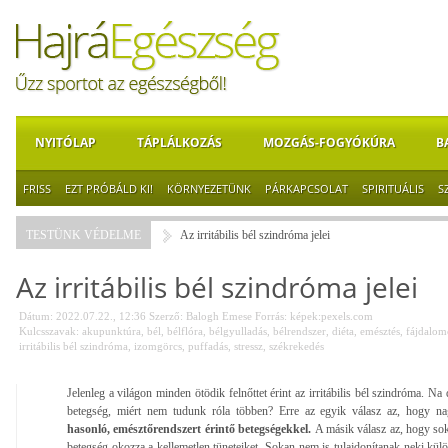
NYITÓLAP
TÁPLÁLKOZÁS
MOZGÁS-FOGYÓKÚRA
B
FRISS
EZT PRÓBÁLD KI!
KÖRNYEZETÜNK
PÁRKAPCSOLAT
SPIRITUÁLIS
S
TESTÜNK VÉDELME
Az irritábilis bél szindróma jelei
Az irritábilis bél szindróma jelei
Dátum: 2022.07.22., 12:36
Szerző:
Balogh Emese
Forrás:
képek:pexels.com
Kulcsszavak:
akupunktúra
,
bél
,
bélflóra
,
bélgyulladás
,
bélrendszer
,
diéta
,
emésztés
,
fájdalomc
irritábilis bél szindróma
,
izomgörcs
,
puffadás
,
stressz
,
székrekedés
Jelenleg a világon minden ötödik felnőttet érint az irritábilis bél szindróma. Na
betegség, miért nem tudunk róla többen? Erre az egyik válasz az, hogy 
hasonló, emésztőrendszert érintő betegségekkel.
A másik válasz az, hogy sok
betegség okozza a kellemetlen tüneteiket. Sokan nem is tulajdonítanak neki kül