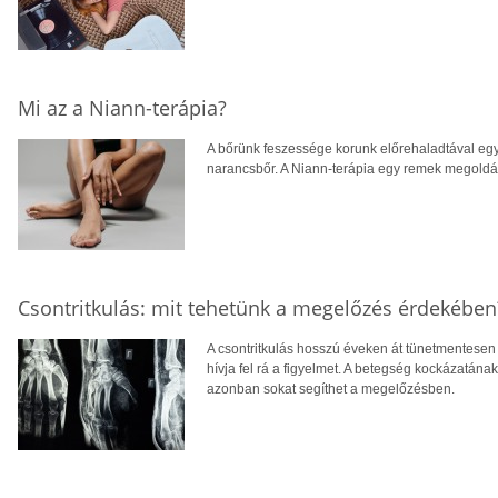
Mi az a Niann-terápia?
A bőrünk feszessége korunk előrehaladtával egy
narancsbőr. A Niann-terápia egy remek megoldás
Csontritkulás: mit tehetünk a megelőzés érdekében
A csontritkulás hosszú éveken át tünetmentesen a
hívja fel rá a figyelmet. A betegség kockázatána
azonban sokat segíthet a megelőzésben.