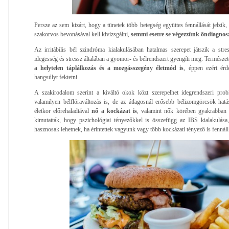
Persze az sem kizárt, hogy a tünetek több betegség együttes fennállását jelzik
szakorvos bevonásával kell kivizsgálni,
semmi esetre se végezzünk öndiagnosz
Az irritábilis bél szindróma kialakulásában hatalmas szerepet játszik a st
idegesség és stressz általában a gyomor- és bélrendszert gyengíti meg. Természe
a helytelen táplálkozás és a mozgásszegény életmód is
, éppen ezért érd
hangsúlyt fektetni.
A szakirodalom szerint a kiváltó okok közt szerepelhet idegrendszeri prob
valamilyen bélflóraváltozás is, de az átlagosnál erősebb bélizomgörcsök hatá
életkor előrehaladtával
nő a kockázat is
, valamint nők körében gyakrabban 
kimutatták, hogy pszichológiai tényezőkkel is összefügg az IBS kialakulása,
hasznosak lehetnek, ha érintettek vagyunk vagy több kockázati tényező is fennáll