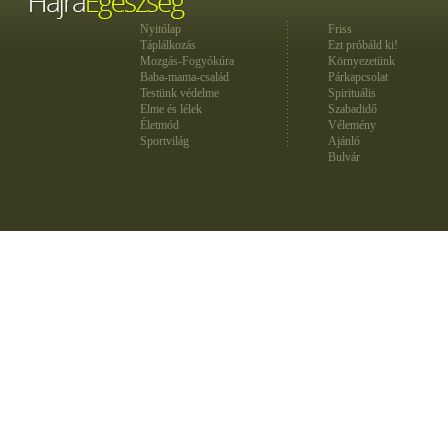
Nyitólap
Friss
Táplálkozás
Ezt próbáld ki!
Mozgás-Fogyókúra
Környezetünk
Baba-mama-család
Párkapcsolat
Testünk védelme
Spirituális
Elme és lélek
Szabadidő
Életmód
Vélemény
Sportvilág
Ajánló
Bulvár