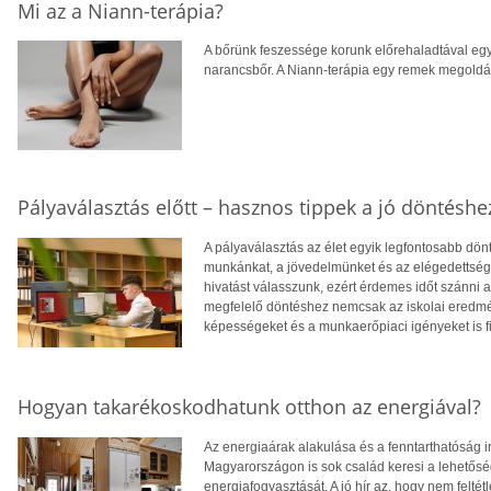
Mi az a Niann-terápia?
A bőrünk feszessége korunk előrehaladtával egy
narancsbőr. A Niann-terápia egy remek megoldás
Pályaválasztás előtt – hasznos tippek a jó döntéshe
A pályaválasztás az élet egyik legfontosabb dö
munkánkat, a jövedelmünket és az elégedettség
hivatást válasszunk, ezért érdemes időt szánni
megfelelő döntéshez nemcsak az iskolai eredm
képességeket és a munkaerőpiaci igényeket is f
Hogyan takarékoskodhatunk otthon az energiával?
Az energiaárak alakulása és a fenntarthatóság i
Magyarországon is sok család keresi a lehetősé
energiafogyasztását. A jó hír az, hogy nem feltétl