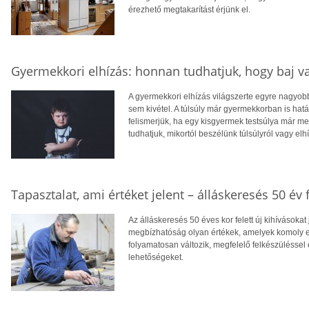
érezhető megtakarítást érjünk el.
Gyermekkori elhízás: honnan tudhatjuk, hogy baj v
A gyermekkori elhízás világszerte egyre nagyo
sem kivétel. A túlsúly már gyermekkorban is hatá
felismerjük, ha egy kisgyermek testsúlya már 
tudhatjuk, mikortól beszélünk túlsúlyról vagy elh
Tapasztalat, ami értéket jelent – álláskeresés 50 év f
Az álláskeresés 50 éves kor felett új kihívásokat
megbízhatóság olyan értékek, amelyek komoly el
folyamatosan változik, megfelelő felkészüléssel 
lehetőségeket.