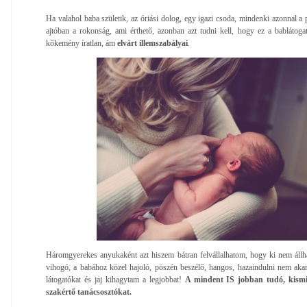
Ha valahol baba születik, az óriási dolog, egy igazi csoda, mindenki azonnal a p
ajtóban a rokonság, ami érthető, azonban azt tudni kell, hogy ez a bablátog
kőkemény íratlan, ám
elvárt illemszabályai
.
Háromgyerekes anyukaként azt hiszem bátran felvállalhatom, hogy ki nem áll
vihogó, a babához közel hajoló, pöszén beszélő, hangos, hazaindulni nem akar
látogatókat és jaj kihagytam a legjobbat!
A mindent IS jobban tudó, kismill
szakértő tanácsosztókat.