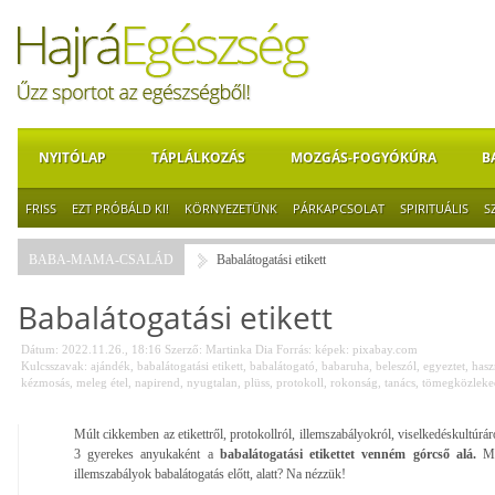
NYITÓLAP
TÁPLÁLKOZÁS
MOZGÁS-FOGYÓKÚRA
B
FRISS
EZT PRÓBÁLD KI!
KÖRNYEZETÜNK
PÁRKAPCSOLAT
SPIRITUÁLIS
S
BABA-MAMA-CSALÁD
Babalátogatási etikett
Babalátogatási etikett
Dátum: 2022.11.26., 18:16
Szerző:
Martinka Dia
Forrás:
képek: pixabay.com
Kulcsszavak:
ajándék
,
babalátogatási etikett
,
babalátogató
,
babaruha
,
beleszól
,
egyeztet
,
hasz
kézmosás
,
meleg étel
,
napirend
,
nyugtalan
,
plüss
,
protokoll
,
rokonság
,
tanács
,
tömegközleke
Múlt cikkemben az etikettről, protokollról, illemszabályokról, viselkedéskultúrár
3 gyerekes anyukaként a
babalátogatási etikettet venném górcső alá.
Mel
illemszabályok babalátogatás előtt, alatt? Na nézzük!