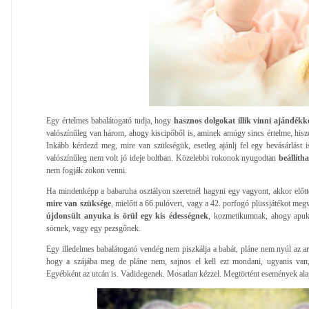
Egy értelmes babalátogató tudja, hogy
hasznos dolgokat illik vinni ajándékk
valószínűleg van három, ahogy kiscipőből is, aminek amúgy sincs értelme, hisze
Inkább kérdezd meg, mire van szükségük, esetleg ajánlj fel egy bevásárlást i
valószínűleg nem volt jó ideje boltban. Közelebbi rokonok nyugodtan
beállítha
nem fogják zokon venni.
Ha mindenképp a babaruha osztályon szeretnél hagyni egy vagyont, akkor előt
mire van szüksége
, mielőtt a 66.pulóvert, vagy a 42. porfogó plüssjátékot m
újdonsült anyuka is örül egy kis édességnek
, kozmetikumnak, ahogy apuk
sörnek, vagy egy pezsgőnek.
Egy illedelmes babalátogató vendég nem piszkálja a babát, pláne nem nyúl az ar
hogy a szájába meg de pláne nem, sajnos el kell ezt mondani, ugyanis van, 
Egyébként az utcán is. Vadidegenek. Mosatlan kézzel. Megtörtént események a