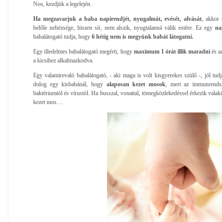
Nos, kezdjük a legelején.
Ha megzavarjuk a baba napirendjét, nyugalmát, evését, alvását
, akkor 
belőle nehézsége, hiszen sír, nem alszik, nyugtalanná válik estére. Ez egy
nag
babalátogató tudja, hogy
6 hétig nem is megyünk babát látogatni.
Egy illedelmes babalátogató megérti, hogy
maximum 1 órát illik maradni
és a
a kicsihez alkalmazkodva.
Egy valamirevaló babalátogató, - aki maga is volt kisgyerekes szülő -, jól tud
dolog egy kisbabánál, hogy
alaposan kezet mosok
, mert az immunrend
baktériumtól és vírustól. Ha busszal, vonattal, tömegközlekedéssel érkezik valak
kezet mos…