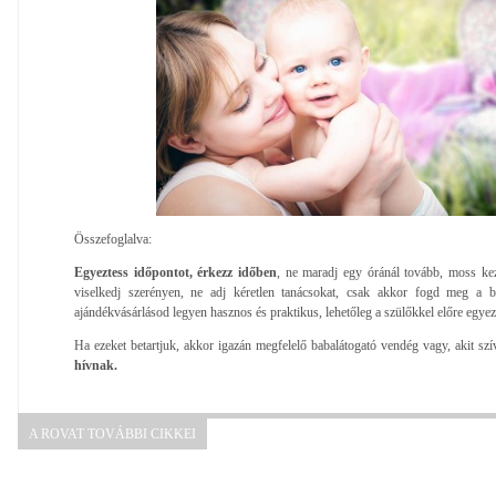
Összefoglalva:
Egyeztess időpontot, érkezz időben
, ne maradj egy óránál tovább, moss ke
viselkedj szerényen, ne adj kéretlen tanácsokat, csak akkor fogd meg a b
ajándékvásárlásod legyen hasznos és praktikus, lehetőleg a szülőkkel előre egyezt
Ha ezeket betartjuk, akkor igazán megfelelő babalátogató vendég vagy, akit szív
hívnak.
A ROVAT TOVÁBBI CIKKEI