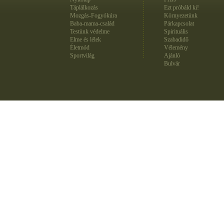
Táplálkozás
Ezt próbáld ki!
Mozgás-Fogyókúra
Környezetünk
Baba-mama-család
Párkapcsolat
Testünk védelme
Spirituális
Elme és lélek
Szabadidő
Életmód
Vélemény
Sportvilág
Ajánló
Bulvár