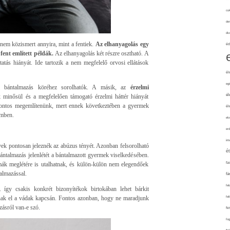
cuk
de
div
nem közismert annyira, mint a fentiek.
Az elhanyagolás egy
éd
ent említett példák.
Az elhanyagolás két részre osztható. A
ztatás hiányát. Ide tartozik a nem megfelelő orvosi ellátások
él
eg
kai bántalmazás köréhez sorolhatók. A másik, az
érzelmi
él
k minősül és a megfelelően támogató érzelmi háttér hiányát
n fontos megemlítenünk, mert ennek következtében a gyermek
él
emben.
elv
erd
int
yek pontosan jeleznék az abúzus tényét. Azonban felsorolható
é
bántalmazás jelenlétét a bántalmazott gyermek viselkedésében.
ák meglétére is utalhatnak, és külön-külön nem elegendőek
fa
almazással.
fá
fel
,
így csakis konkrét bizonyítékok birtokában lehet bárkit
tnak el a vádak kapcsán. Fontos azonban, hogy ne maradjunk
fel
zásról van-e szó.
fe
fo