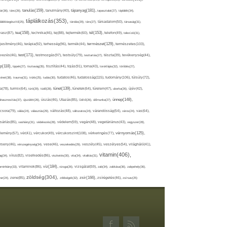
tápanyag(181),
tanulás(159),
ár(36),
tánc(26),
tanulmány(40),
tapasztalat(27),
táplálék(34),
táplálkozás(353),
lálékkiegészítő(25),
tárolás(29),
társ(27),
társadalom(50),
társaság(31),
tea(158),
tél(153),
vasz(87),
technika(46),
tej(88),
tejtermék(60),
telefon(49),
televízió(31),
terápia(92),
terhesség(96),
természet(129),
természetes(103),
ljesítmény(46),
termék(44),
test(171),
testmozgás(97),
rvezés(46),
testsúly(79),
testtartás(27),
tészta(39),
tevékenység(44),
pp(118),
tippek(27),
tisztaság(35),
tisztítás(44),
tojás(91),
torna(43),
torokfájás(32),
törődés(27),
tudatosság(115),
tudomány(106),
ténet(38),
trauma(31),
trükk(25),
tudás(30),
tudatos(46),
túlsúly(72),
tünet(139),
ra(78),
turmix(64),
túró(29),
tüdő(28),
tünetek(64),
türelem(47),
uborka(26),
újév(42),
ünnep(148),
ahasznosítás(37),
újszülött(26),
úszás(46),
Utazás(85),
Üdítő(26),
ülőmunka(27),
csora(79),
válás(24),
választás(29),
változás(48),
változatos(24),
várandósság(54),
város(24),
vas(64),
sárlás(85),
vashiány(31),
védekezés(28),
védelem(59),
vegán(48),
vegetáriánus(43),
vegyszer(28),
vércukorszint(108),
vérnyomás(125),
lemény(57),
vér(41),
vércukor(49),
vérkeringés(77),
rseny(46),
vérszegénység(34),
vese(46),
veszekedés(29),
veszély(45),
veszélyes(54),
világháló(41),
vitamin(406),
ág(34),
vírus(82),
viselkedés(86),
viszketés(30),
vita(34),
vitalitás(31),
víz(184),
aminhiány(33),
vitaminok(86),
vizsga(26),
vizsgálat(59),
zab(34),
zabkása(36),
zabpehely(36),
zöldség(304),
zsír(166),
ar(24),
zene(85),
zöldségek(32),
zsírégetés(46),
zsírsav(25)