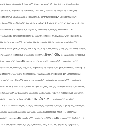
kikapcsolódás(106),
gés(25),
kiegyensúlyozott(26),
kihívás(43),
kimerültség(31),
kirándulás(84),
sgyerek(45),
kisgyermek(34),
kismama(38),
kitartás(50),
kockázat(34),
kocogás(24),
koffein(76),
kommunikáció(124),
koncentráció(94),
leszterin(76),
koleszterinszint(24),
kollagén(54),
konyha(149),
nditerem(51),
konfliktus(52),
kontroll(28),
kór(25),
kórház(29),
kórokozó(24),
kortizol(41),
könyv(106),
környezet(116),
zmetikum(40),
köhögés(40),
könyvajánló(24),
köret(30),
nyezetbarát(31),
környezetvédelem(78),
köröm(27),
kötődés(49),
következmény(33),
közérzet(43),
lekedés(26),
közösség(71),
közösségi média(27),
közösségi oldal(38),
kreatív(34),
kreativitás(79),
kritika(139),
kutatás(144),
kutya(100),
ém(62),
kultúra(36),
külföld(27),
kütyü(33),
lakás(65),
látás(34),
lélek(408),
z(42),
lazac(24),
légzés(49),
lehetőség(25),
lekvár(41),
lelki egészség(33),
levegő(42),
él(28),
Levendula(32),
leves(47),
lista(32),
liszt(36),
macska(33),
magány(42),
magas vérnyomás(28),
gnézium(70),
magvak(25),
magyar(25),
Magyarország(28),
magzat(25),
máj(60),
mandula(33),
marketing(31),
megelőzés(164),
sszázs(45),
medence(24),
meditáció(89),
megbetegedés(24),
megfázás(89),
glepetés(28),
megoldás(89),
melatonin(29),
meleg(74),
mellékhatás(24),
memória(72),
mennyiség(26),
nstruáció(50),
mentális(48),
mentális egészség(86),
menü(28),
méregtelenítés(48),
mese(40),
z(92),
migrén(27),
mindennapok(34),
minőség(33),
mobiltelefon(27),
modern(24),
módszer(68),
mogyoró(31),
mozgás(405),
motiváció(144),
sás(31),
mosoly(27),
mozgásforma(25),
mozi(42),
nka(182),
munkahely(92),
műtét(38),
művészet(29),
nagyszülő(27),
nap(35),
napfény(54),
napirend(35),
pozás(37),
napsütés(38),
naptej(32),
narancs(27),
nasi(31),
nassolás(41),
nátha(44),
negatív(50),
nyár(201),
nő(106),
növény(112),
hézség(36),
népszerű(42),
nevelés(83),
nevetés(30),
nők(42),
nyugalom(102),
aralás(90),
nyári szünet(27),
nyelv(26),
nyomelem(33),
nyugtató(29),
nyújtás(45),