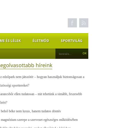
ME ÉS LÉLEK
ÉLETMÓD
SPORTVILÁG
Legolvasottabb híreink
z edzőpark nem játszótér – hogyan használjuk biztonságosan a
özösségi sporttereket?
arancsbőr ellen tudatosan – mit tehetünk a simább, feszesebb
őrért?
 belső béke nem luxus, hanem tudatos döntés
 magnézium szerepe a szervezet egészséges működésében