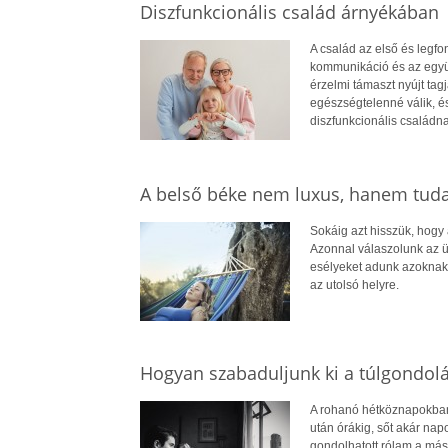
Diszfunkcionális család árnyékában
A család az első és legf
kommunikáció és az együt
érzelmi támaszt nyújt ta
egészségtelenné válik, é
diszfunkcionális családna
A belső béke nem luxus, hanem tud
Sokáig azt hisszük, hogy
Azonnal válaszolunk az ü
esélyeket adunk azoknak,
az utolsó helyre.
Hogyan szabaduljunk ki a túlgondol
A rohanó hétköznapokban 
után órákig, sőt akár na
gondolhatott rólam a más