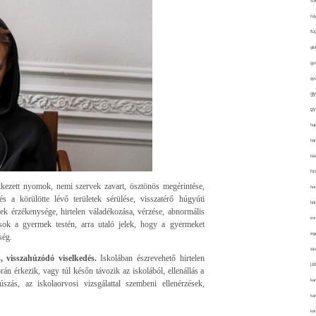
fo
fol
fü
glu
gy
gy
gy
gy
haj
hán
ház
hi
letkezett nyomok, nemi szervek zavart, ösztönös megérintése,
ho
s a körülötte lévő területek sérülése, visszatérő húgyúti
hűt
k érzékenysége, hirtelen váladékozása, vérzése, abnormális
im
sok a gyermek testén, arra utaló jelek, hogy a gyermeket
ing
ség.
isk
s, visszahúzódó viselkedés.
Iskolában észrevehető hirtelen
já
rán érkezik, vagy túl későn távozik az iskolából, ellenállás a
ka
úszás, az iskolaorvosi vizsgálattal szembeni ellenérzések,
kar
kér