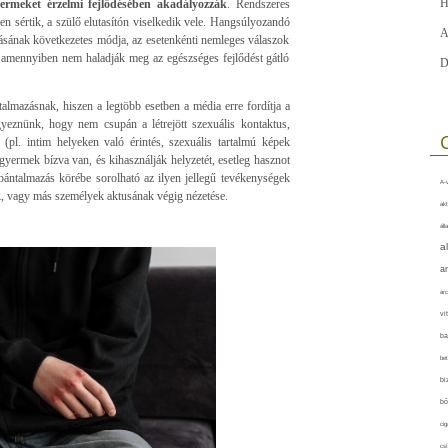
H
rmeket érzelmi fejlődésében akadályozzák
. Rendszeres
n sértik, a szülő elutasítón viselkedik vele. Hangsúlyozandó
A
tásának következetes módja, az esetenkénti nemleges válaszok
 amennyiben nem haladják meg az egészséges fejlődést gátló
D
talmazásnak, hiszen a legtöbb esetben a média erre fordítja a
yeznünk, hogy nem csupán a létrejött szexuális kontaktus,
(pl. intim helyeken való érintés, szexuális tartalmú képek
gyermek bízva van, és kihasználják helyzetét, esetleg hasznot
 bántalmazás körébe sorolható az ilyen jellegű tevékenységek
A-v
k, vagy más személyek aktusának végig nézetése.
akt
áll
a
a
arc
vi
ba
bet
bi
bő
cig
csí