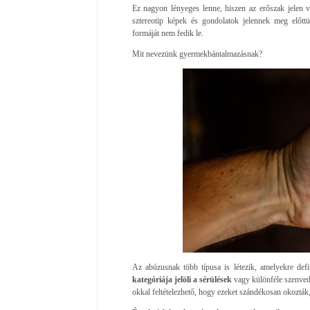
Ez nagyon lényeges lenne, hiszen az erőszak jelen 
sztereotip képek és gondolatok jelennek meg előt
formáját nem fedik le.
Mit nevezünk gyermekbántalmazásnak?
Az abúzusnak több típusa is létezik, amelyekre defi
kategóriája jelöli a sérülések
vagy különféle szenved
okkal feltételezhető, hogy ezeket szándékosan okozták