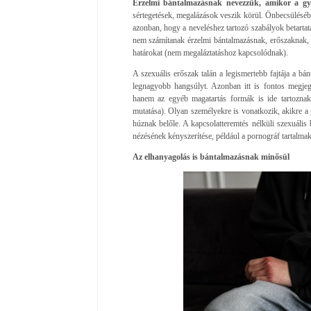
Érzelmi bántalmazásnak nevezzük, amikor a gye
sértegetések, megalázások veszik körül. Önbecsülésébe
azonban, hogy a neveléshez tartozó szabályok betarta
nem számítanak érzelmi bántalmazásnak, erőszaknak,
határokat (nem megaláztatáshoz kapcsolódnak).
A szexuális erőszak talán a legismertebb fajtája a bán
legnagyobb hangsúlyt. Azonban itt is fontos megjeg
hanem az egyéb magatartás formák is ide tartoznak 
mutatása). Olyan személyekre is vonatkozik, akikre a 
húznak belőle. A kapcsolatteremtés nélküli szexuális
nézésének kényszerítése, például a pornográf tartalma
Az elhanyagolás is bántalmazásnak minősül