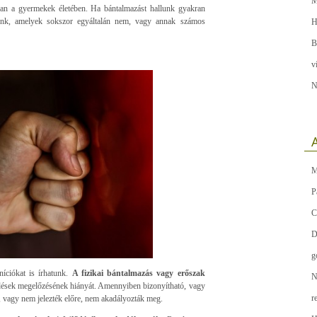
M
van a gyermekek életében. Ha bántalmazást hallunk gyakran
tünk, amelyek sokszor egyáltalán nem, vagy annak számos
H
B
v
N
A
M
P
C
D
g
níciókat is írhatunk.
A fizikai bántalmazás vagy erőszak
N
ések megelőzésének hiányát. Amennyiben bizonyítható, vagy
r
, vagy nem jelezték előre, nem akadályozták meg.