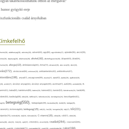
ogyan takarékoskodhatunk otthon az energiával?
 humor gyógyító ereje
iszfunkcionális család árnyékában
Címkefelhő
ajándék(95),
itamin(36),
adalékanyag(28),
adomány(26),
advent(40),
agy(80),
agyműködés(27),
akció(39),
alkohol(182),
ivitás(30),
alapanyag(30),
alkalmazás(28),
alkoholfogyasztás(36),
állapot(43),
állat(54),
allergia(122),
attartás(33),
állóképesség(42),
Alma(72),
almaecet(26),
aloe vera(33),
álom(34),
lvás(272),
alvászavar(66),
aminosav(33),
antibakteriális(42),
antibiotikum(47),
ntioxidáns(198),
anyagcsere(99),
anya(67),
anyuka(27),
apa(42),
ápolás(29),
applikáció(26),
ásványi anyag(111),
(29),
arcbőr(27),
ásványi anyagok(40),
asztma(47),
autó(46),
avokádó(36),
B-
tamin(41),
baba(82),
baktérium(89),
balaton(34),
baleset(51),
banán(53),
bántalmazás(24),
barát(48),
rátok(50),
barátság(58),
béke(29),
bélflóra(37),
bélrendszer(33),
bemelegítés(24),
beszélgetés(61),
betegség(550),
eg(34),
betegségek(39),
bevásárlás(28),
bicikli(25),
biológia(25),
bőr(221),
boldogság(125),
zalom(41),
biztonság(66),
bolt(31),
bor(36),
borogatás(28),
böjt(27),
C-vitamin(120),
rápolás(70),
brokkoli(29),
buli(24),
bűntudat(32),
cékla(28),
cél(57),
célok(30),
család(284),
aretta(38),
cikk(24),
Cink(24),
cipő(37),
citrom(61),
citromfű(26),
csecsemő(45),
cukor(194),
pés(26),
csoki(35),
csokoládé(71),
csomagolás(24),
csont(33),
csontritkulás(36),