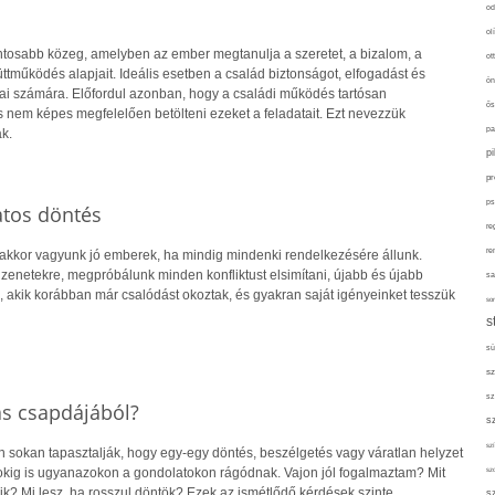
od
ol
ontosabb közeg, amelyben az ember megtanulja a szeretet, a bizalom, a
ot
tműködés alapjait. Ideális esetben a család biztonságot, elfogadást és
ön
gjai számára. Előfordul azonban, hogy a családi működés tartósan
ős
s nem képes megfelelően betölteni ezeket a feladatait. Ezt nevezzük
pa
k.
p
pr
ps
atos döntés
re
re
 akkor vagyunk jó emberek, ha mindig mindenki rendelkezésére állunk.
zenetekre, megpróbálunk minden konfliktust elsimítani, újabb és újabb
sa
 akik korábban már csalódást okoztak, és gyakran saját igényeinket tesszük
sor
s
sü
sz
sz
ás csapdájából?
s
szí
sokan tapasztalják, hogy egy-egy döntés, beszélgetés vagy váratlan helyzet
sz
pokig is ugyanazokon a gondolatokon rágódnak. Vajon jól fogalmaztam? Mit
ik? Mi lesz, ha rosszul döntök? Ezek az ismétlődő kérdések szinte
s