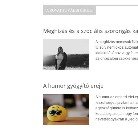
A ROVAT TOVÁBBI CIKKEI
Meghízás és a szociális szorongás k
A meghízás nemcsak fizik
túlsúly nem okoz automat
kialakulásához vagy fele
az önbizalom csökkenése
A humor gyógyító ereje
A humor az emberi élet e
feszültséget, javítani a
egészségünkre is kedvező 
kutatás igazolja, hogy fon
nevetést gyakran a „legj