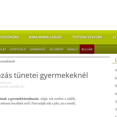
FOGYÓKÚRA
BABA-MAMA-CSALÁD
TESTÜNK VÉDELME
EL
OLAT
SPIRITUÁLIS
SZABADIDŐ
VÉLEMÉNY
AJÁNLÓ
BULVÁR
gyermekeknél
A
zás tünetei gyermekeknél
k
exels.com
N
psziché
,
szociális élet
b
mának a gyermekbántalmazás
, mégis sok esetben a szülők,
A
ehezen beszélnek erről. Nem tudják mik a jelei, mi a teendő,
A