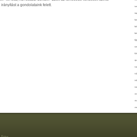
irányítást a gondolataink felett.
tan
táp
ta
te
te
ti
tör
tú
újr
va
vá
vé
ve
vir
vit
zav
Friss