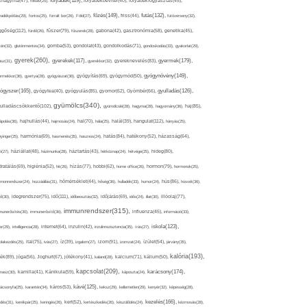
folyadék(119),
khagyma(47),
folsav(25),
folyadékbevitel(40),
folyadékfogyasztás(45),
főzés(149),
futás(132),
yadékpótlás(29),
fontos(25),
forralt bor(26),
Föld(27),
friss(44),
futóverseny(32),
ggőség(112),
fürdő(26),
fűszer(79),
fűszerek(28),
gabona(42),
gasztronómia(58),
genetika(45),
tén(32),
gluténmentes(34),
gomba(53),
gondolat(43),
gondolkodás(71),
gondoskodás(33),
gyakorlat(29),
gyerek(260),
gyermek(179),
gyerekek(117),
ász(31),
gyerekkor(32),
gyereknevelés(83),
gyógynövény(149),
ermekkor(36),
gyertya(28),
gyógyászat(36),
gyógyítás(69),
gyógymód(50),
ógyszer(165),
gyulladás(126),
gyógytea(40),
gyógyulás(85),
gyomor(62),
Gyömbér(66),
gyümölcs(340),
ulladáscsökkentő(102),
gyümölcslé(28),
hagyma(28),
hagyomány(36),
haj(85),
hangulat(112),
ápolás(36),
hajhullás(44),
hajmosás(24),
hal(70),
hála(25),
halál(39),
hányás(25),
yinger(25),
harmónia(69),
hasmenés(35),
hasznos(24),
hatás(84),
hatékony(52),
házasság(64),
i(27),
háziállat(48),
házimunka(28),
háztartás(43),
hétköznap(24),
hétvége(25),
hideg(80),
dratálás(69),
higiénia(52),
hit(26),
hízás(77),
hobbi(62),
home office(26),
hormon(79),
hormonok(25),
rmonrendszer(24),
hozzáállás(31),
hőmérséklet(44),
hőség(36),
hulladék(33),
humor(24),
hús(86),
húsvét(36),
idő(111),
ő(30),
idegrendszer(75),
időbeosztás(32),
időjárás(69),
idős(24),
illat(30),
illóolaj(77),
immunrendszer(315),
munerősítés(30),
immunerősítő(36),
influenza(45),
információ(33),
iskola(123),
er(29),
intelligencia(28),
internet(64),
inzulin(42),
inzulinrezisztencia(35),
írás(27),
olakezdés(25),
ital(75),
ivás(27),
íz(39),
izgalom(27),
izom(91),
izomzat(24),
ízület(54),
járvány(35),
kalória(193),
ték(89),
jóga(56),
Joghurt(67),
jótékony(41),
kaland(28),
kalcium(71),
kálium(50),
kapcsolat(209),
karácsony(174),
masz(30),
kamilla(41),
Kánikula(59),
káposzta(24),
kávé(125),
ácsonyfa(25),
karantén(34),
káros(53),
keksz(29),
kellemetlen(29),
kenyér(32),
képesség(28),
kezelés(166),
dés(31),
kerékpár(25),
keringés(26),
kert(52),
kertészkedés(26),
készülődés(24),
kézmosás(28),