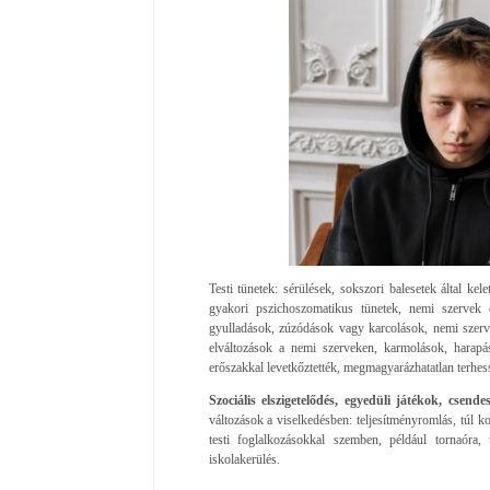
Testi tünetek: sérülések, sokszori balesetek által ke
gyakori pszichoszomatikus tünetek, nemi szervek é
gyulladások, zúzódások vagy karcolások, nemi szerve
elváltozások a nemi szerveken, karmolások, harapá
erőszakkal levetkőztették, megmagyarázhatatlan terhes
Szociális elszigetelődés, egyedüli játékok, csende
változások a viselkedésben: teljesítményromlás, túl ko
testi foglalkozásokkal szemben, például tornaóra, 
iskolakerülés.