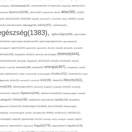
cukorbetegség(137),
orbeteg(25),
cukormentes(69),
D-vitamin(53),
daganat(36),
dekoráció(41),
diéta(395),
depresszió(199),
mencia(34),
desszert(67),
diagnózis(28),
diák(24),
dió(50),
dohányzás(92),
at(38),
döntés(58),
drága(26),
duzzanat(27),
E-vitamin(25),
eb(26),
ebéd(57),
ecet(38),
edzés(267),
édesség(141),
es(42),
édesítőszer(43),
edzőterem(42),
egészség(1383),
egészséges(246),
egészséges
etmód(100),
egészséges táplálkozás(45),
egészségmegőrzés(43),
egészségtelen(32),
észségügy(27),
egyensúly(63),
egyetem(30),
egyszerű(31),
éhes(30),
éhség(38),
éjszaka(33),
ekcéma(26),
életmód(444),
elmiszer(142),
élet(114),
elengedés(29),
életkor(30),
életminőség(30),
etmódváltás(109),
elhízás(110),
elme(93),
életvitel(28),
elfogadás(30),
élmény(55),
előny(37),
energia(487),
emésztés(166),
árás(32),
ember(38),
empátia(43),
Energiaital(29),
eper(30),
érzelem(211),
ő(36),
eredmény(47),
erő(36),
érrendszer(36),
érzékenység(36),
érzelmek(42),
érzelmi
étkezés(411),
étel(228),
elligencia(28),
érzés(39),
esemény(27),
eszköz(28),
ételek(39),
trend(194),
evés(92),
étrendkiegészítő(47),
étterem(24),
étvágy(34),
Európa(28),
évszak(28),
fájdalom(308),
cebook(42),
fahéj(43),
fájdalomcsillapító(39),
fáradékonyság(30),
fáradt(28),
fehérje(198),
radtság(117),
fejfájás(93),
fejlődés(142),
fejlesztés(44),
feladat(46),
félelem(115),
dolgozás(24),
felelősség(62),
felnőtt(66),
felszívódás(56),
féltékenység(26),
fertőzés(101),
töltődés(29),
fenntarthatóság(29),
fény(36),
fényvédelem(28),
férfi(86),
fertőtlenítés(31),
film(111),
szültség(82),
fiatal(39),
figyelem(69),
finom(26),
fitt(34),
fittség(34),
fizikai(25),
fog(51),
fogyás(279),
fogyókúra(178),
gadalom(25),
fogmosás(41),
fogorvos(24),
fogyasztás(67),