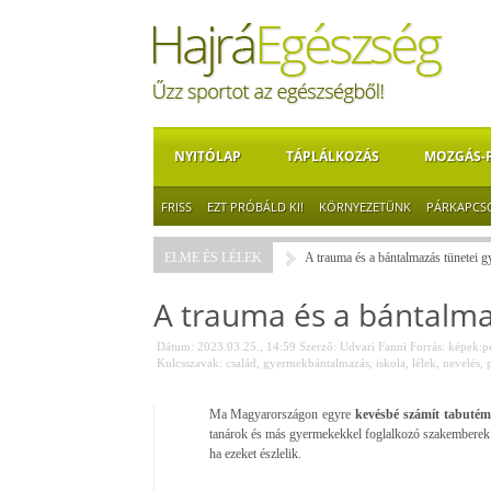
NYITÓLAP
TÁPLÁLKOZÁS
MOZGÁS-
FRISS
EZT PRÓBÁLD KI!
KÖRNYEZETÜNK
PÁRKAPCS
ELME ÉS LÉLEK
A trauma és a bántalmazás tünetei 
A trauma és a bántalma
Dátum: 2023.03.25., 14:59
Szerző:
Udvari Fanni
Forrás:
képek:p
Kulcsszavak:
család
,
gyermekbántalmazás
,
iskola
,
lélek
,
nevelés
,
Ma Magyarországon egyre
kevésbé számít tabuté
tanárok és más gyermekekkel foglalkozó szakemberek n
ha ezeket észlelik.