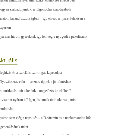
ielőtt elindulsz nyaralni, ezeket ellenőrizd a lakásban
ogyan szabaduljunk ki a túlgondolás csapdájából?
alatoni kaland biztonságban – így élvezd a nyarat felelősen a
ízparton
yaralás három gyerekkel: így lett végre nyugodt a pakolásunk
ktuális
eghízás és a szociális szorongás kapcsolata
ályaválasztás előtt – hasznos tippek a jó döntéshez
sontritkulás: mit tehetünk a megelőzés érdekében?
-vitamin nyáron is? Igen, és ennek több oka van, mint
ondolnánk
yáron sem elég a napsütés – a D-vitamin és a napkárosodott bőr
egenerálásának titkai