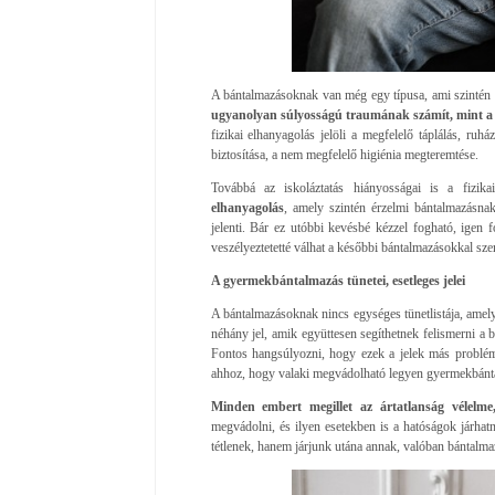
A bántalmazásoknak van még egy típusa, ami szintén 
ugyanolyan súlyosságú traumának számít, mint a f
fizikai elhanyagolás jelöli a megfelelő táplálás, ruhá
biztosítása, a nem megfelelő higiénia megteremtése.
Továbbá az iskoláztatás hiányosságai is a fizi
elhanyagolás
, amely szintén érzelmi bántalmazásna
jelenti. Bár ez utóbbi kevésbé kézzel fogható, ige
veszélyeztetetté válhat a későbbi bántalmazásokkal sz
A gyermekbántalmazás tünetei, esetleges jelei
A bántalmazásoknak nincs egységes tünetlistája, amel
néhány jel, amik együttesen segíthetnek felismerni a 
Fontos hangsúlyozni, hogy ezek a jelek más problém
ahhoz, hogy valaki megvádolható legyen gyermekbánt
Minden embert megillet az ártatlanság vélelme
megvádolni, és ilyen esetekben is a hatóságok járha
tétlenek, hanem járjunk utána annak, valóban bántalma