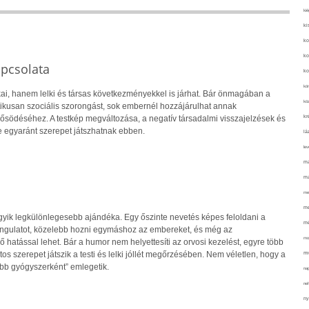
kié
ki
ko
ko
apcsolata
ko
kör
ai, hanem lelki és társas következményekkel is járhat. Bár önmagában a
köz
ikusan szociális szorongást, sok embernél hozzájárulhat annak
kr
rősödéséhez. A testkép megváltozása, a negatív társadalmi visszajelzések és
 egyaránt szerepet játszhatnak ebben.
lá
lev
ma
ma
me
me
gyik legkülönlegesebb ajándéka. Egy őszinte nevetés képes feloldani a
mé
 hangulatot, közelebb hozni egymáshoz az embereket, és még az
mo
hatással lehet. Bár a humor nem helyettesíti az orvosi kezelést, egyre több
mu
tos szerepet játszik a testi és lelki jóllét megőrzésében. Nem véletlen, hogy a
obb gyógyszerként” emlegetik.
na
ne
ny