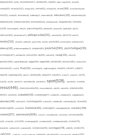
afigyelés(52),
ok(36),
okostelefon(57),
oktatás(40),
olaj(50),
olajos magvak(34),
olcsó(33),
olvasás(101),
orvos(164),
ívaolaj(42),
omega-3(31),
online(52),
orrfolyás(24),
orvostudomány(26),
thon(111),
önbizalom(122),
óvoda(26),
öltözködés(35),
önállóság(27),
önbecsülés(36),
önbizalomhiány(28),
önismeret(113),
értékelés(44),
önfejlesztés(59),
önkifejezés(26),
öregedés(46),
öröm(69),
z(109),
őszinteség(34),
ötlet(37),
pajzsmirigy(53),
pakolás(30),
panasz(25),
paprika(28),
pár(27),
párkapcsolat(241),
radicsom(52),
páratartalom(27),
pattanás(30),
pénz(74),
piac(27),
ihenés(210),
pizza(25),
pollen(32),
popcorn(35),
por(26),
pozitív(83),
prevenció(25),
probiotikum(37),
psziché(290),
pszichológia(230),
obléma(142),
problémamegoldás(27),
program(60),
recept(131),
zichológus(67),
puffadás(34),
pulzus(45),
rák(69),
reakció(33),
reflux(31),
generáció(46),
regenerálódás(28),
reggel(39),
reggeli(89),
reklám(39),
relaxáció(81),
rendszer(24),
Rost(131),
ndszeres(41),
rizs(34),
rozmaring(24),
rugalmasság(24),
ruha(42),
rutin(47),
sajt(67),
segítség(100),
séta(107),
láta(78),
sejt(27),
sérülés(58),
siker(67),
sírás(27),
smink(37),
só(70),
sport(528),
ozat(33),
sör(26),
spenót(27),
spiritualitás(28),
spórolás(37),
sportoló(31),
strand(35),
tressz(446),
sütemény(94),
stresszkezelés(53),
stresszoldás(34),
súly(25),
súlyzó(24),
szabadidő(142),
tés(91),
sütőtök(25),
szabadság(47),
szabály(25),
szabályok(24),
szájhigiénia(24),
akember(140),
szakítás(27),
Számítógép(46),
száraz(24),
szédülés(35),
székrekedés(25),
Szem(54),
Szénhidrát(181),
emélyiség(94),
szerelem(156),
szemét(32),
szépség(52),
szépségápolás(26),
szervezet(306),
zeretet(207),
szex(27),
szexualitás(25),
szezon(34),
szilveszter(48),
szív(109),
n(28),
színek(36),
szívbetegség(32),
szocializáció(30),
szódabikarbóna(35),
szokás(79),
szorongás(178),
okások(33),
szolárium(24),
szoptatás(33),
szórakozás(45),
szőlő(25),
szülés(70),
zülő(203),
tanács(161),
szülők(25),
szűrővizsgálat(34),
tablet(44),
takarítás(50),
támogatás(36),