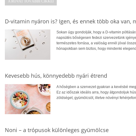
A ROVAT TOVÁBBI CIKKEI
D-vitamin nyáron is? Igen, és ennek több oka van,
Sokan úgy gondolják, hogy a D-vitamin pótlására
napsütés bőségesen fedezi szervezetünk igényei
természetes forrása, a valóság ennél jóval öss
hónapokban sem biztos, hogy mindenki elegendő
Kevesebb hús, könnyedebb nyári étrend
A hőségben a szervezet gyakran a kevésbé megte
Ez az időszak ideális arra, hogy átgondoljuk hú
zöldséget, gyümölcsöt, illetve növényi fehérjefo
Noni – a trópusok különleges gyümölcse