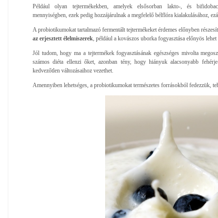
Például olyan tejtermékekben, amelyek elsősorban lakto-, és bifidobaci
mennyiségben, ezek pedig hozzájárulnak a megfelelő bélflóra kialakulásához, ezá
A probiotikumokat tartalmazó fermentált tejtermékeket érdemes előnyben részesít
az erjesztett élelmiszerek
, például a kovászos uborka fogyasztása előnyös lehe
Jól tudom, hogy ma a tejtermékek fogyasztásának egészséges mivolta megos
számos diéta ellenzi őket, azonban tény, hogy hiányuk alacsonyabb fehérje-
kedvezőtlen változásaihoz vezethet.
Amennyiben lehetséges, a probiotikumokat természetes forrásokból fedezzük, te