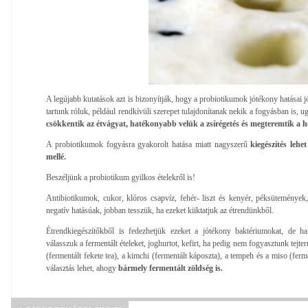
A legújabb kutatások azt is bizonyítják, hogy a probiotikumok jótékony hatásai j
tartunk róluk, például rendkívüli szerepet tulajdonítanak nekik a fogyásban is, 
csökkentik az étvágyat, hatékonyabb velük a zsírégetés és megteremtik a 
A probiotikumok fogyásra gyakorolt hatása miatt nagyszerű
kiegészítés lehe
mellé.
Beszéljünk a probiotikum gyilkos ételekről is!
Antibiotikumok, cukor, klóros csapvíz, fehér- liszt és kenyér, péksütemények,
negatív hatásúak, jobban tesszük, ha ezeket kiiktatjuk az étrendünkből.
Étrendkiegészítőkből is fedezhetjük ezeket a jótékony baktériumokat, de ha
válasszuk a fermentált ételeket, joghurtot, kefirt, ha pedig nem fogyasztunk tej
(fermentált fekete tea), a kimchi (fermentált káposzta), a tempeh és a miso (fer
választás lehet, ahogy
bármely fermentált zöldség is.