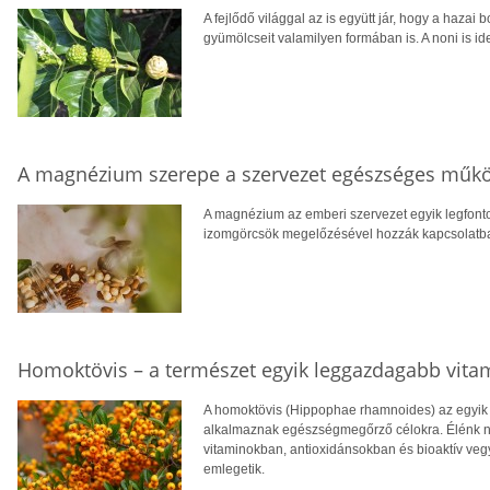
A fejlődő világgal az is együtt jár, hogy a hazai 
gyümölcseit valamilyen formában is. A noni is ide
A magnézium szerepe a szervezet egészséges műk
A magnézium az emberi szervezet egyik legfont
izomgörcsök megelőzésével hozzák kapcsolatba, v
Homoktövis – a természet egyik leggazdagabb vita
A homoktövis (Hippophae rhamnoides) az egyik
alkalmaznak egészségmegőrző célokra. Élénk n
vitaminokban, antioxidánsokban és bioaktív veg
emlegetik.