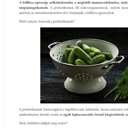
A bélflóra egészsége nélkülözhetetlen a megfelelő immunvédelemhez, mely
megtámogathatunk
. A probiotikumok élő mikroorganizmusok, melyek haszn
amelyek az emésztőrendszerben élve fenntartják a bélflóra egyensúlyát.
Miért ennyire fontosak a probiotikumok?
A probiotikumok fontosságáról a legtöbben már hallottunk, hiszen emésztési n
antibiotikumos kezelés esetén az
egyik leghasznosabb étrend-kiegészítőnek s
Mely ételekben találjuk meg ezeket?