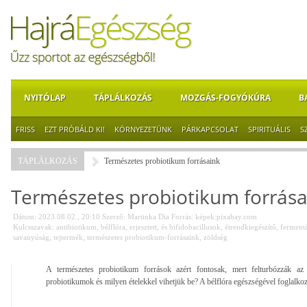
NYITÓLAP
TÁPLÁLKOZÁS
MOZGÁS-FOGYÓKÚRA
B
FRISS
EZT PRÓBÁLD KI!
KÖRNYEZETÜNK
PÁRKAPCSOLAT
SPIRITUÁLIS
S
TÁPLÁLKOZÁS
Természetes probiotikum forrásaink
Természetes probiotikum forrása
Dátum: 2023.08.02., 20:10
Szerző:
Martinka Dia
Forrás:
képek:pixabay.com
Kulcsszavak:
antibiotikum
,
bélflóra
,
erjesztett
,
és bifidobacillusok
,
étrendkiegészítő
,
fermentá
savanyúság
,
tejtermék
,
természetes probiotikum-forrásaink
,
zöldség
A természetes probiotikum források azért fontosak, mert felturbózzák a
probiotikumok és milyen ételekkel vihetjük be? A bélflóra egészségével foglalko