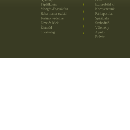
Táplálkozás
Ezt próbáld ki!
Mozgás-Fogyókúra
Környezetünk
Baba-mama-család
Párkapcsolat
Testünk védelme
Spirituális
Elme és lélek
Szabadidő
Életmód
Vélemény
Sportvilág
Ajánló
Bulvár