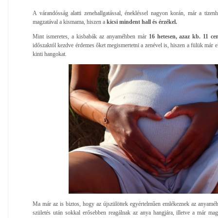
A várandósság alatti zenehallgatással, énekléssel nagyon korán, már a tizenh
magzatával a kismama, hiszen a
kicsi mindent hall és érzékel.
Mint ismeretes, a kisbabák az anyaméhben már
16 hetesen, azaz kb. 11 ce
időszaktól kezdve érdemes őket megismertetni a zenével is, hiszen a fülük már el
kinti hangokat.
Ma már az is biztos, hogy az újszülöttek egyértelműen emlékeznek az anyaméhe
születés után sokkal erősebben reagálnak az anya hangjára, illetve a már mag