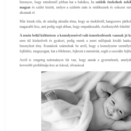
bizonyos, hogy mindennél jobban hat a babákra, ha
szüleik énekelnek neki
magzat
és szülei között, melyre a születés után is emlékeznek és sokszor e
alszanak el.
Már írtunk róla, de mindig aktuális téma, hogy az énekléstől, hangszeres játékok
magasabb lesz, ami pedig segít abban, hogy empatikusabb, érzékenyebb felnőtté 
A zenén belül különösen a komolyzenével való ismerkedésnek vannak jó h
nem túl közkedvelt és gyakori, pedig ennek a zenei műfajnak kiváló hatás
bizonyított tény. Kutatások számolnak be arról, hogy a komolyzene személyisé
fejlődést, megnyugtat, hat a félelemre, fejleszti a memóriát, segíti a szociális fej
Arról is rengeteg tudományos hír van, hogy annak a gyermeknek, amelyik
kevesebb problémája lesz az írással, olvasással.