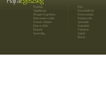
Nyitólap
Friss
Táplálkozás
Ezt próbáld ki!
Mozgás-Fogyókúra
Környezetünk
Baba-mama-család
Párkapcsolat
Testünk védelme
Spirituális
Elme és lélek
Szabadidő
Életmód
Vélemény
Sportvilág
Ajánló
Bulvár