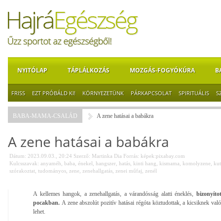
NYITÓLAP
TÁPLÁLKOZÁS
MOZGÁS-FOGYÓKÚRA
B
FRISS
EZT PRÓBÁLD KI!
KÖRNYEZETÜNK
PÁRKAPCSOLAT
SPIRITUÁLIS
S
BABA-MAMA-CSALÁD
A zene hatásai a babákra
A zene hatásai a babákra
Dátum: 2023.09.03., 20:24
Szerző:
Martinka Dia
Forrás:
képek:pixabay.com
Kulcsszavak:
anyaméh
,
baba
,
énekel
,
hangszer
,
hatás
,
kinti hang
,
kismama
,
komolyzene
,
kut
szórakoztat
,
tudományos
,
zene
,
zenehallgatás
,
zenei műfaj
,
zenél
A kellemes hangok, a zenehallgatás, a várandósság alatti éneklés,
bizonyíto
pocakban.
A zene abszolút pozitív hatásai régóta köztudottak, a kicsiknek val
lehet.