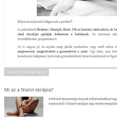
Milyen komolyzenét hallgassunk a picikkel?
A szakemberek
Brahms: Altatóját, Bach: 156-os kantáta című művét, de Sa
című darabját ajánlják különösen a babáknak.
Az interneten tal
összeállításokat, programokat is.
Az is nagyon jó, ha anyuka maga játszik zenekarban, vagy zenél otthon és 
megismerteti, megkedvelteti a gyermekével a zenét
. Úgy tűnik, nem lehe
komolyzene hallgatását, keressünk gyermekeinknek bátran komolyzenét és figyel
A ROVAT TOVÁBBI CIKKEI
Mi az a Niann-terápia?
A bőrünk feszessége korunk előrehaladtával egy
narancsbőr. A Niann-terápia egy remek megoldás