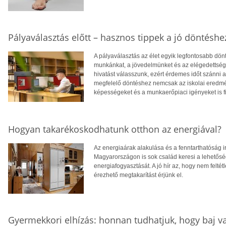
Pályaválasztás előtt – hasznos tippek a jó döntéshe
A pályaválasztás az élet egyik legfontosabb dö
munkánkat, a jövedelmünket és az elégedettség
hivatást válasszunk, ezért érdemes időt szánni
megfelelő döntéshez nemcsak az iskolai eredm
képességeket és a munkaerőpiaci igényeket is f
Hogyan takarékoskodhatunk otthon az energiával?
Az energiaárak alakulása és a fenntarthatóság i
Magyarországon is sok család keresi a lehetősé
energiafogyasztását. A jó hír az, hogy nem feltétl
érezhető megtakarítást érjünk el.
Gyermekkori elhízás: honnan tudhatjuk, hogy baj v