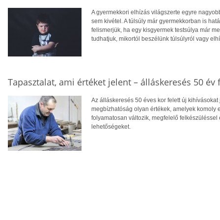
A gyermekkori elhízás világszerte egyre nagyo
sem kivétel. A túlsúly már gyermekkorban is hatá
felismerjük, ha egy kisgyermek testsúlya már 
tudhatjuk, mikortól beszélünk túlsúlyról vagy elh
Tapasztalat, ami értéket jelent – álláskeresés 50 év f
Az álláskeresés 50 éves kor felett új kihívásokat
megbízhatóság olyan értékek, amelyek komoly el
folyamatosan változik, megfelelő felkészüléssel 
lehetőségeket.