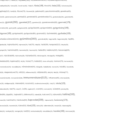
folyadék(119),
khagyma(47),
folsav(25),
folyadékbevitel(40),
folyadékfogyasztás(45),
főzés(149),
futás(132),
yadékpótlás(29),
fontos(25),
forralt bor(26),
Föld(27),
friss(44),
futóverseny(32),
ggőség(112),
fürdő(26),
fűszer(79),
fűszerek(28),
gabona(42),
gasztronómia(58),
genetika(45),
tén(32),
gluténmentes(34),
gomba(53),
gondolat(43),
gondolkodás(71),
gondoskodás(33),
gyakorlat(29),
gyerek(260),
gyermek(179),
gyerekek(117),
ász(31),
gyerekkor(32),
gyereknevelés(83),
gyógynövény(149),
ermekkor(36),
gyertya(28),
gyógyászat(36),
gyógyítás(69),
gyógymód(50),
ógyszer(165),
gyulladás(126),
gyógytea(40),
gyógyulás(85),
gyomor(62),
Gyömbér(66),
gyümölcs(340),
ulladáscsökkentő(102),
gyümölcslé(28),
hagyma(28),
hagyomány(36),
haj(85),
hangulat(112),
ápolás(36),
hajhullás(44),
hajmosás(24),
hal(70),
hála(25),
halál(39),
hányás(25),
yinger(25),
harmónia(69),
hasmenés(35),
hasznos(24),
hatás(84),
hatékony(52),
házasság(64),
i(27),
háziállat(48),
házimunka(28),
háztartás(43),
hétköznap(24),
hétvége(25),
hideg(80),
dratálás(69),
higiénia(52),
hit(26),
hízás(77),
hobbi(62),
home office(26),
hormon(79),
hormonok(25),
rmonrendszer(24),
hozzáállás(31),
hőmérséklet(44),
hőség(36),
hulladék(33),
humor(24),
hús(86),
húsvét(36),
idő(111),
ő(30),
idegrendszer(75),
időbeosztás(32),
időjárás(69),
idős(24),
illat(30),
illóolaj(77),
immunrendszer(315),
munerősítés(30),
immunerősítő(36),
influenza(45),
információ(33),
iskola(123),
er(29),
intelligencia(28),
internet(64),
inzulin(42),
inzulinrezisztencia(35),
írás(27),
olakezdés(25),
ital(75),
ivás(27),
íz(39),
izgalom(27),
izom(91),
izomzat(24),
ízület(54),
járvány(35),
kalória(193),
ték(89),
jóga(56),
Joghurt(67),
jótékony(41),
kaland(28),
kalcium(71),
kálium(50),
kapcsolat(209),
karácsony(174),
masz(30),
kamilla(41),
Kánikula(59),
káposzta(24),
kávé(125),
ácsonyfa(25),
karantén(34),
káros(53),
keksz(29),
kellemetlen(29),
kenyér(32),
képesség(28),
kezelés(166),
dés(31),
kerékpár(25),
keringés(26),
kert(52),
kertészkedés(26),
készülődés(24),
kézmosás(28),