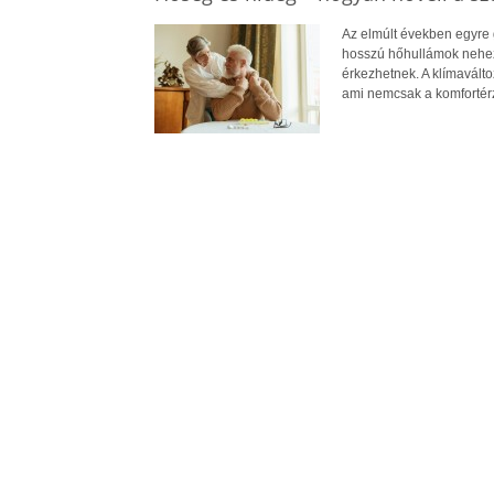
Az elmúlt években egyre 
hosszú hőhullámok nehezít
érkezhetnek. A klímavált
ami nemcsak a komfortérz