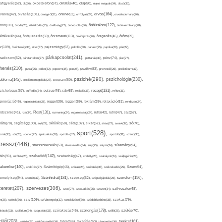
afigyelés(52),
ok(36),
okostelefon(57),
oktatás(40),
olaj(50),
olajos magvak(34),
olcsó(33),
olvasás(101),
orvos(164),
ívaolaj(42),
omega-3(31),
online(52),
orrfolyás(24),
orvostudomány(26),
thon(111),
önbizalom(122),
óvoda(26),
öltözködés(35),
önállóság(27),
önbecsülés(36),
önbizalomhiány(28),
önismeret(113),
értékelés(44),
önfejlesztés(59),
önkifejezés(26),
öregedés(46),
öröm(69),
z(109),
őszinteség(34),
ötlet(37),
pajzsmirigy(53),
pakolás(30),
panasz(25),
paprika(28),
pár(27),
párkapcsolat(241),
radicsom(52),
páratartalom(27),
pattanás(30),
pénz(74),
piac(27),
ihenés(210),
pizza(25),
pollen(32),
popcorn(35),
por(26),
pozitív(83),
prevenció(25),
probiotikum(37),
psziché(290),
pszichológia(230),
obléma(142),
problémamegoldás(27),
program(60),
recept(131),
zichológus(67),
puffadás(34),
pulzus(45),
rák(69),
reakció(33),
reflux(31),
generáció(46),
regenerálódás(28),
reggel(39),
reggeli(89),
reklám(39),
relaxáció(81),
rendszer(24),
Rost(131),
ndszeres(41),
rizs(34),
rozmaring(24),
rugalmasság(24),
ruha(42),
rutin(47),
sajt(67),
segítség(100),
séta(107),
láta(78),
sejt(27),
sérülés(58),
siker(67),
sírás(27),
smink(37),
só(70),
sport(528),
ozat(33),
sör(26),
spenót(27),
spiritualitás(28),
spórolás(37),
sportoló(31),
strand(35),
tressz(446),
sütemény(94),
stresszkezelés(53),
stresszoldás(34),
súly(25),
súlyzó(24),
szabadidő(142),
tés(91),
sütőtök(25),
szabadság(47),
szabály(25),
szabályok(24),
szájhigiénia(24),
akember(140),
szakítás(27),
Számítógép(46),
száraz(24),
szédülés(35),
székrekedés(25),
Szem(54),
Szénhidrát(181),
emélyiség(94),
szerelem(156),
szemét(32),
szépség(52),
szépségápolás(26),
szervezet(306),
zeretet(207),
szex(27),
szexualitás(25),
szezon(34),
szilveszter(48),
szív(109),
n(28),
színek(36),
szívbetegség(32),
szocializáció(30),
szódabikarbóna(35),
szokás(79),
szorongás(178),
okások(33),
szolárium(24),
szoptatás(33),
szórakozás(45),
szőlő(25),
szülés(70),
zülő(203),
tanács(161),
szülők(25),
szűrővizsgálat(34),
tablet(44),
takarítás(50),
támogatás(36),