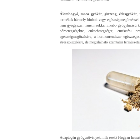
Álombogyó, maca gyökér, ginzeng, édesgyökér,
termékek bármely biobolt vagy egészségmegőrzéssel 
nem gyógyszer, hanem sokkal inkább gyógyhatású kés
bőrbetegségekre, cukorbetegségre, emésztési pr
egészségmegőrzésére, a hormonrendszer egészséges 
stresszkezelésre, de megtalálható számtalan természet
Adaptogén gyógynövények: mik ezek? Hogyan hatna