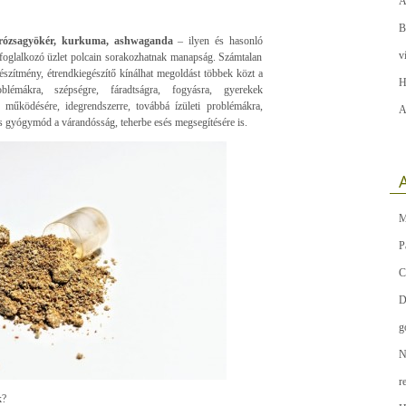
A
B
 rózsagyökér, kurkuma, ashwaganda
– ilyen és hasonló
v
foglalkozó üzlet polcain sorakozhatnak manapság. Számtalan
zítmény, étrendkiegészítő kínálhat megoldást többek közt a
H
oblémákra, szépségre, fáradtságra, fogyásra, gyerekek
működésére, idegrendszerre, továbbá ízületi problémákra,
A
es gyógymód a várandósság, teherbe esés megsegítésére is.
A
M
P
C
D
g
N
r
k?