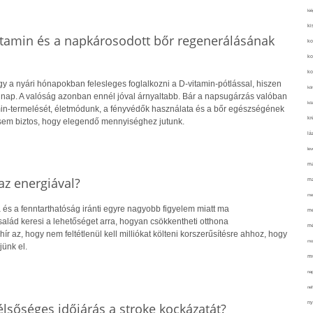
kié
ki
itamin és a napkárosodott bőr regenerálásának
ko
ko
ko
y a nyári hónapokban felesleges foglalkozni a D-vitamin-pótlással, hiszen
kör
 nap. A valóság azonban ennél jóval árnyaltabb. Bár a napsugárzás valóban
köz
amin-termelését, életmódunk, a fényvédők használata és a bőr egészségének
kr
sem biztos, hogy elegendő mennyiséghez jutunk.
lá
lev
ma
z energiával?
ma
me
 és a fenntarthatóság iránti egyre nagyobb figyelem miatt ma
me
alád keresi a lehetőséget arra, hogyan csökkentheti otthona
mé
hír az, hogy nem feltétlenül kell milliókat költeni korszerűsítésre ahhoz, hogy
mo
jünk el.
mu
na
ne
ny
lsőséges időjárás a stroke kockázatát?