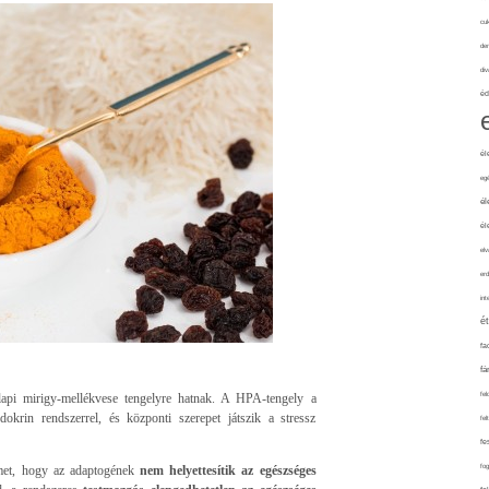
cuk
de
div
éd
él
eg
él
él
elv
erd
int
é
fa
fá
fel
pi mirigy-mellékvese tengelyre hatnak. A HPA-tengely a
dokrin rendszerrel, és központi szerepet játszik a stressz
fel
fe
fo
lmet, hogy az adaptogének
nem helyettesítik az egészséges