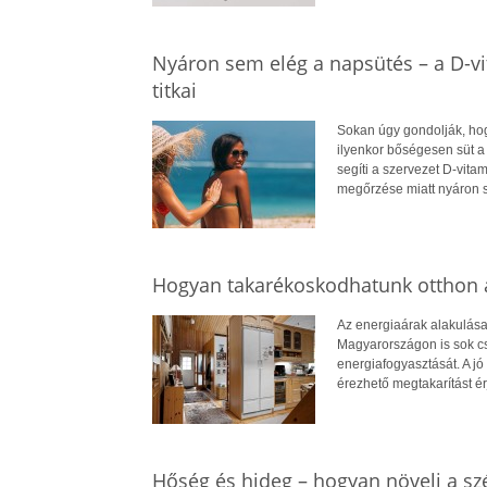
Nyáron sem elég a napsütés – a D-v
titkai
Sokan úgy gondolják, hog
ilyenkor bőségesen süt a
segíti a szervezet D-vit
megőrzése miatt nyáron 
Hogyan takarékoskodhatunk otthon a
Az energiaárak alakulása
Magyarországon is sok cs
energiafogyasztását. A jó 
érezhető megtakarítást ér
Hőség és hideg – hogyan növeli a szé