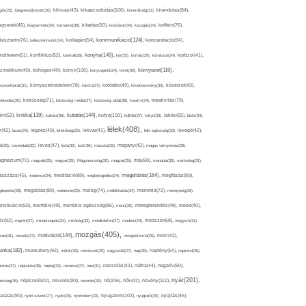
kikapcsolódás(106),
gés(25),
kiegyensúlyozott(26),
kihívás(43),
kimerültség(31),
kirándulás(84),
sgyerek(45),
kisgyermek(34),
kismama(38),
kitartás(50),
kockázat(34),
kocogás(24),
koffein(76),
kommunikáció(124),
koncentráció(94),
leszterin(76),
koleszterinszint(24),
kollagén(54),
konyha(149),
nditerem(51),
konfliktus(52),
kontroll(28),
kór(25),
kórház(29),
kórokozó(24),
kortizol(41),
könyv(106),
környezet(116),
zmetikum(40),
köhögés(40),
könyvajánló(24),
köret(30),
nyezetbarát(31),
környezetvédelem(78),
köröm(27),
kötődés(49),
következmény(33),
közérzet(43),
lekedés(26),
közösség(71),
közösségi média(27),
közösségi oldal(38),
kreatív(34),
kreativitás(79),
kritika(139),
kutatás(144),
kutya(100),
ém(62),
kultúra(36),
külföld(27),
kütyü(33),
lakás(65),
látás(34),
lélek(408),
z(42),
lazac(24),
légzés(49),
lehetőség(25),
lekvár(41),
lelki egészség(33),
levegő(42),
él(28),
Levendula(32),
leves(47),
lista(32),
liszt(36),
macska(33),
magány(42),
magas vérnyomás(28),
gnézium(70),
magvak(25),
magyar(25),
Magyarország(28),
magzat(25),
máj(60),
mandula(33),
marketing(31),
megelőzés(164),
sszázs(45),
medence(24),
meditáció(89),
megbetegedés(24),
megfázás(89),
glepetés(28),
megoldás(89),
melatonin(29),
meleg(74),
mellékhatás(24),
memória(72),
mennyiség(26),
nstruáció(50),
mentális(48),
mentális egészség(86),
menü(28),
méregtelenítés(48),
mese(40),
z(92),
migrén(27),
mindennapok(34),
minőség(33),
mobiltelefon(27),
modern(24),
módszer(68),
mogyoró(31),
mozgás(405),
motiváció(144),
sás(31),
mosoly(27),
mozgásforma(25),
mozi(42),
nka(182),
munkahely(92),
műtét(38),
művészet(29),
nagyszülő(27),
nap(35),
napfény(54),
napirend(35),
pozás(37),
napsütés(38),
naptej(32),
narancs(27),
nasi(31),
nassolás(41),
nátha(44),
negatív(50),
nyár(201),
nő(106),
növény(112),
hézség(36),
népszerű(42),
nevelés(83),
nevetés(30),
nők(42),
nyugalom(102),
aralás(90),
nyári szünet(27),
nyelv(26),
nyomelem(33),
nyugtató(29),
nyújtás(45),