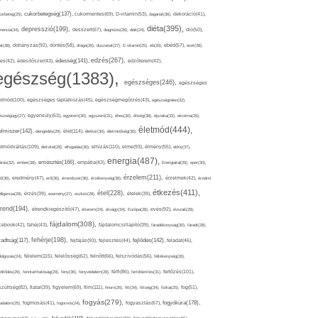
cukorbetegség(137),
orbeteg(25),
cukormentes(69),
D-vitamin(53),
daganat(36),
dekoráció(41),
diéta(395),
depresszió(199),
mencia(34),
desszert(67),
diagnózis(28),
diák(24),
dió(50),
dohányzás(92),
at(38),
döntés(58),
drága(26),
duzzanat(27),
E-vitamin(25),
eb(26),
ebéd(57),
ecet(38),
edzés(267),
édesség(141),
es(42),
édesítőszer(43),
edzőterem(42),
egészség(1383),
egészséges(246),
egészséges
etmód(100),
egészséges táplálkozás(45),
egészségmegőrzés(43),
egészségtelen(32),
észségügy(27),
egyensúly(63),
egyetem(30),
egyszerű(31),
éhes(30),
éhség(38),
éjszaka(33),
ekcéma(26),
életmód(444),
elmiszer(142),
élet(114),
elengedés(29),
életkor(30),
életminőség(30),
etmódváltás(109),
elhízás(110),
elme(93),
életvitel(28),
elfogadás(30),
élmény(55),
előny(37),
energia(487),
emésztés(166),
árás(32),
ember(38),
empátia(43),
Energiaital(29),
eper(30),
érzelem(211),
ő(36),
eredmény(47),
erő(36),
érrendszer(36),
érzékenység(36),
érzelmek(42),
érzelmi
étkezés(411),
étel(228),
elligencia(28),
érzés(39),
esemény(27),
eszköz(28),
ételek(39),
trend(194),
evés(92),
étrendkiegészítő(47),
étterem(24),
étvágy(34),
Európa(28),
évszak(28),
fájdalom(308),
cebook(42),
fahéj(43),
fájdalomcsillapító(39),
fáradékonyság(30),
fáradt(28),
fehérje(198),
radtság(117),
fejfájás(93),
fejlődés(142),
fejlesztés(44),
feladat(46),
félelem(115),
dolgozás(24),
felelősség(62),
felnőtt(66),
felszívódás(56),
féltékenység(26),
fertőzés(101),
töltődés(29),
fenntarthatóság(29),
fény(36),
fényvédelem(28),
férfi(86),
fertőtlenítés(31),
film(111),
szültség(82),
fiatal(39),
figyelem(69),
finom(26),
fitt(34),
fittség(34),
fizikai(25),
fog(51),
fogyás(279),
fogyókúra(178),
gadalom(25),
fogmosás(41),
fogorvos(24),
fogyasztás(67),