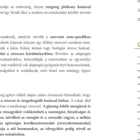
H
ználja az emberiség, hiszen
rengeteg jótékony hatással
A
nem így hívták őket, a modern orvostudomány később nevezte
D
vonatkozik, amelyek növelik a
szervezet nem-specifikus
letek képesek fokozni egy élőlény stresszel szembeni nem-
zzák a káros fizikai, kémiai vagy biológiai stressz hatásait,
ni a stresszes körülményekhez.
Röviden: az adaptogén
A-v
sszhatásokhoz, helyreállítják a szervezetben az egyensúlyi
akt
a már rendkívül sok adaptogén gyógynövényt beazonosítottak,
nságokkal is rendelkezik, ezért közel sem mindegy, éppen
áll
a
a
arc
sség igénye nélkül alapos utána olvasással elmondható, hogy
vi
a stresszt és öregedésgátló hatással bírhat.
A sokak által
ba
ózni a mindennapi stresszel.
A ginzeng feltölt energiával és
az rózsagyökér csökkentheti a szorongást, fáradtságot és
bet
t, növelheti az energiát és a szexuális vágyat, a méltán
bi
 egészséges kortikoszteronszint (stresszhormonszint)
bő
tja a női hormonokat, az édesgyökér pedig növeli az
cig
er erősítésében.
csí