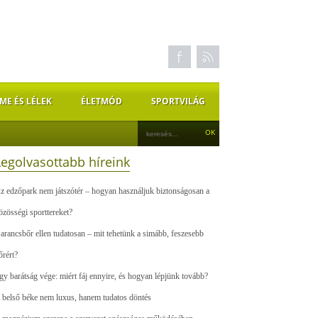
ME ÉS LÉLEK
ÉLETMÓD
SPORTVILÁG
Legolvasottabb híreink
z edzőpark nem játszótér – hogyan használjuk biztonságosan a
özösségi sporttereket?
arancsbőr ellen tudatosan – mit tehetünk a simább, feszesebb
őrért?
gy barátság vége: miért fáj ennyire, és hogyan lépjünk tovább?
 belső béke nem luxus, hanem tudatos döntés