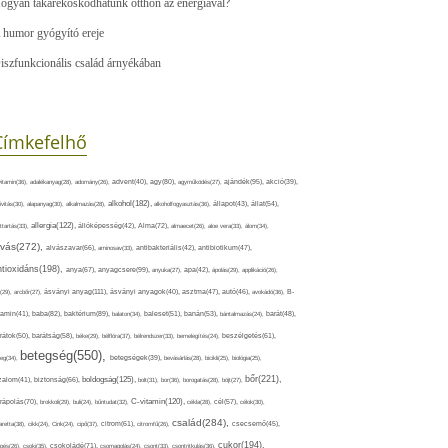
ogyan takarékoskodhatunk otthon az energiával?
 humor gyógyító ereje
iszfunkcionális család árnyékában
Címkefelhő
ajándék(95),
itamin(36),
adalékanyag(28),
adomány(26),
advent(40),
agy(80),
agyműködés(27),
akció(39),
alkohol(182),
ivitás(30),
alapanyag(30),
alkalmazás(28),
alkoholfogyasztás(36),
állapot(43),
állat(54),
allergia(122),
attartás(33),
állóképesség(42),
Alma(72),
almaecet(26),
aloe vera(33),
álom(34),
lvás(272),
alvászavar(66),
aminosav(33),
antibakteriális(42),
antibiotikum(47),
ntioxidáns(198),
anyagcsere(99),
anya(67),
anyuka(27),
apa(42),
ápolás(29),
applikáció(26),
ásványi anyag(111),
(29),
arcbőr(27),
ásványi anyagok(40),
asztma(47),
autó(46),
avokádó(36),
B-
tamin(41),
baba(82),
baktérium(89),
balaton(34),
baleset(51),
banán(53),
bántalmazás(24),
barát(48),
rátok(50),
barátság(58),
béke(29),
bélflóra(37),
bélrendszer(33),
bemelegítés(24),
beszélgetés(61),
betegség(550),
eg(34),
betegségek(39),
bevásárlás(28),
bicikli(25),
biológia(25),
bőr(221),
boldogság(125),
zalom(41),
biztonság(66),
bolt(31),
bor(36),
borogatás(28),
böjt(27),
C-vitamin(120),
rápolás(70),
brokkoli(29),
buli(24),
bűntudat(32),
cékla(28),
cél(57),
célok(30),
család(284),
aretta(38),
cikk(24),
Cink(24),
cipő(37),
citrom(61),
citromfű(26),
csecsemő(45),
cukor(194),
pés(26),
csoki(35),
csokoládé(71),
csomagolás(24),
csont(33),
csontritkulás(36),