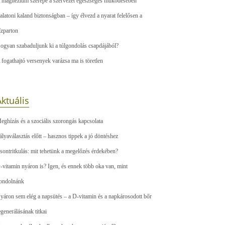
 magnézium szerepe a szervezet egészséges működésében
alatoni kaland biztonságban – így élvezd a nyarat felelősen a
ízparton
ogyan szabaduljunk ki a túlgondolás csapdájából?
 fogathajtó versenyek varázsa ma is töretlen
ktuális
eghízás és a szociális szorongás kapcsolata
ályaválasztás előtt – hasznos tippek a jó döntéshez
sontritkulás: mit tehetünk a megelőzés érdekében?
-vitamin nyáron is? Igen, és ennek több oka van, mint
ondolnánk
yáron sem elég a napsütés – a D-vitamin és a napkárosodott bőr
egenerálásának titkai