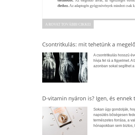
életmódot.
Az elegendő alvás, az egészséges étren
élethez.
Az adaptogén gyógynövények mindezt csak kieg
A ROVAT TOVÁBBI CIKKEI
Csontritkulás: mit tehetünk a megel
A csontritkulás hosszú év
hívja fel rá a figyelmet.
azonban sokat segíthet 
D-vitamin nyáron is? Igen, és ennek
Sokan úgy gondolják, hogy
napsütés bőségesen fedez
természetes forrása, a v
hónapokban sem biztos, 