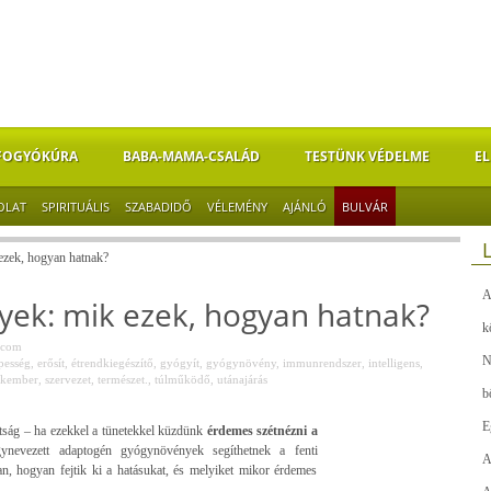
FOGYÓKÚRA
BABA-MAMA-CSALÁD
TESTÜNK VÉDELME
EL
OLAT
SPIRITUÁLIS
SZABADIDŐ
VÉLEMÉNY
AJÁNLÓ
BULVÁR
zek, hogyan hatnak?
A
ek: mik ezek, hogyan hatnak?
k
.com
N
pesség
,
erősít
,
étrendkiegészítő
,
gyógyít
,
gyógynövény
,
immunrendszer
,
intelligens
,
akember
,
szervezet
,
természet.
,
túlműködő
,
utánajárás
b
E
dtság – ha ezekkel a tünetekkel küzdünk
érdemes szétnézni a
evezett adaptogén gyógynövények segíthetnek a fenti
A
, hogyan fejtik ki a hatásukat, és melyiket mikor érdemes