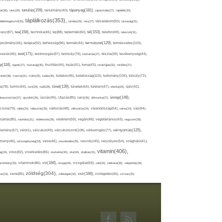
tápanyag(181),
tanulás(159),
ár(36),
tánc(26),
tanulmány(40),
tapasztalat(27),
táplálék(34),
táplálkozás(353),
lálékkiegészítő(25),
tárolás(29),
társ(27),
társadalom(50),
társaság(31),
tea(158),
tél(153),
vasz(87),
technika(46),
tej(88),
tejtermék(60),
telefon(49),
televízió(31),
terápia(92),
terhesség(96),
természet(129),
természetes(103),
ljesítmény(46),
termék(44),
test(171),
testmozgás(97),
rvezés(46),
testsúly(79),
testtartás(27),
tészta(39),
tevékenység(44),
pp(118),
tippek(27),
tisztaság(35),
tisztítás(44),
tojás(91),
torna(43),
torokfájás(32),
törődés(27),
tudatosság(115),
tudomány(106),
ténet(38),
trauma(31),
trükk(25),
tudás(30),
tudatos(46),
túlsúly(72),
tünet(139),
ra(78),
turmix(64),
túró(29),
tüdő(28),
tünetek(64),
türelem(47),
uborka(26),
újév(42),
ünnep(148),
ahasznosítás(37),
újszülött(26),
úszás(46),
Utazás(85),
Üdítő(26),
ülőmunka(27),
csora(79),
válás(24),
választás(29),
változás(48),
változatos(24),
várandósság(54),
város(24),
vas(64),
sárlás(85),
vashiány(31),
védekezés(28),
védelem(59),
vegán(48),
vegetáriánus(43),
vegyszer(28),
vércukorszint(108),
vérnyomás(125),
lemény(57),
vér(41),
vércukor(49),
vérkeringés(77),
rseny(46),
vérszegénység(34),
vese(46),
veszekedés(29),
veszély(45),
veszélyes(54),
világháló(41),
vitamin(406),
ág(34),
vírus(82),
viselkedés(86),
viszketés(30),
vita(34),
vitalitás(31),
víz(184),
aminhiány(33),
vitaminok(86),
vizsga(26),
vizsgálat(59),
zab(34),
zabkása(36),
zabpehely(36),
zöldség(304),
zsír(166),
ar(24),
zene(85),
zöldségek(32),
zsírégetés(46),
zsírsav(25)