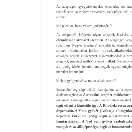
Az adaptogén gyógynövényeket évezredek óta has
rendelkeznek az emberi szervezetre, csak régen még 
el őket.
Mit jelent az, hogy valami „adaptogén”?
Az adaptogén kifejezés olyan anyagok leírására 
ellenállását a stresszel szemben.
Az adaptogén vegyü
specifikus (vagyis általános) ellenállását, ellensúlyo
aminek köszönhetően
jobban tudunk alkalmazkod
anyagok segítik a szervezet alkalmazkodását a stre
állapotot,
mindezt mellékhatások nélkül
. Napjainkr
ami pedig közös bennük: mindegyik egyedi tulajdo
melyiket használjuk.
Melyik gyógynövényt mikor alkalmazzuk?
Szakember segítsége nélkül nem ajánlott, ám a telje
általánosságban az
Astragalus segíthet csökkenteni 
jól ismert Ashwagandha segít a szervezetnek megbirk
segít elűzni a kimerültséget. A Rhodiola rosea az
depressziót. A Maca gyökér javíthatja a hangulato
népszerű kurkuma pedig segíti a szervezetet az
fenntartásában. A Vad yam gyökér szabályozha
energiát és az állóképességet, segít az immunrendsz