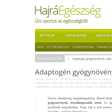
NYITÓLAP
TÁPLÁLKOZÁS
MOZGÁS-
FRISS
EZT PRÓBÁLD KI!
KÖRNYEZETÜNK
PÁRKAPCS
KÖRNYEZETÜNK
Adaptogén gyógynövények: mik e
Adaptogén gyógynövény
Dátum: 2024.11.05., 18:18
Szerző:
Martinka Dia
Forrás:
pixabay
Kulcsszavak:
adaptogén
,
biobolt
,
csodanövény
,
eladó
,
ellenállóké
mellékhatás
,
mennyiség
,
olvasás
,
pszichés
,
reagál
,
stresszhatás
,
sz
Stressz, álmatlanság, hangulatingadozás, állandó fára
gyógynövények, étrendkiegészítők terén!
Az úgyn
problémák megoldásában. Hogy mik is ezek pontosan
használni - erről beszélgetünk ma.