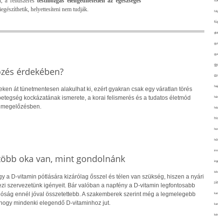
d, a rendszeres
testmozgás elengedhetetlen az egészséges
fo
észíthetik, helyettesíteni nem tudják.
fol
fü
glu
gy
gy
gy
őzés érdekében?
gy
haj
eken át tünetmentesen alakulhat ki, ezért gyakran csak egy váratlan törés
 A betegség kockázatának ismerete, a korai felismerés és a tudatos életmód
hán
a megelőzésben.
ház
hi
ho
hűt
im
 több oka van, mint gondolnánk
ing
isk
 a D-vitamin pótlására kizárólag ősszel és télen van szükség, hiszen a nyári
já
i szervezetünk igényeit. Bár valóban a napfény a D-vitamin legfontosabb
alóság ennél jóval összetettebb. A szakemberek szerint még a legmelegebb
ka
hogy mindenki elegendő D-vitaminhoz jut.
kar
kér