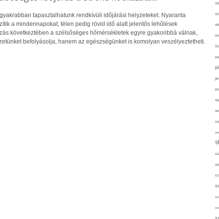
od
gyakrabban tapasztalhatunk rendkívüli időjárási helyzeteket. Nyaranta
ol
ik a mindennapokat, télen pedig rövid idő alatt jelentős lehűlések
ot
ozás következtében a szélsőséges hőmérsékletek egyre gyakoribbá válnak,
ön
etünket befolyásolja, hanem az egészségünket is komolyan veszélyeztetheti.
ős
pa
p
pr
ps
re
re
sa
sor
s
sü
sz
sz
s
szí
sz
s