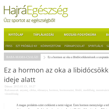
NYITÓLAP
TÁPLÁLKOZÁS
MOZGÁS-FOGYÓKÚRA
B
FRISS
EZT PRÓBÁLD KI!
KÖRNYEZETÜNK
PÁRKAPCSOLAT
SPIRITUÁLIS
S
BABA-MAMA-CSALÁD
Ez a hormon az oka a libidócsökkenésnek a szoptatás i
Ez a hormon az oka a libidócsök
ideje alatt
Dátum: 2015.03.13., 10:27
Kulcsszavak:
anyatej
,
ciklus
,
édesanya
,
hormon
,
hormonszint
,
libidó
,
meddőség
,
menstruáci
várandósság
A magas prolaktin-szint csökkenti a nemi vágyat. Ezen hormon mennyisége a terh