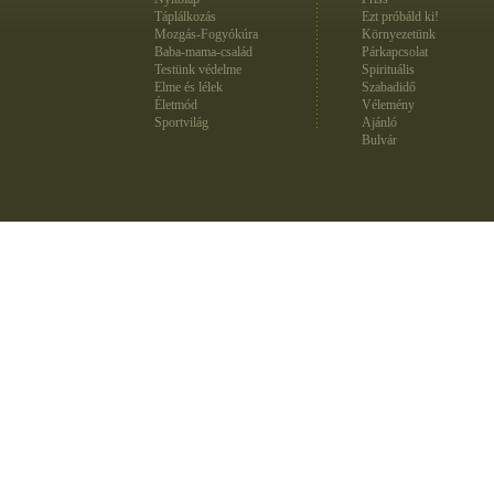
Táplálkozás
Ezt próbáld ki!
Mozgás-Fogyókúra
Környezetünk
Baba-mama-család
Párkapcsolat
Testünk védelme
Spirituális
Elme és lélek
Szabadidő
Életmód
Vélemény
Sportvilág
Ajánló
Bulvár