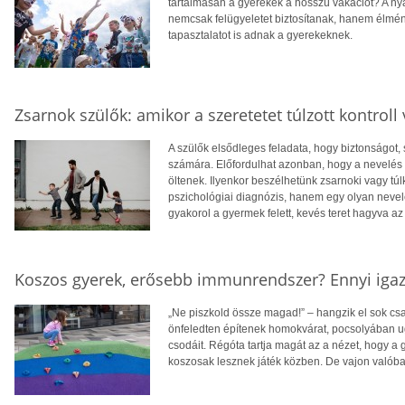
tartalmasan a gyerekek a hosszú vakációt? A ny
nemcsak felügyeletet biztosítanak, hanem élmén
tapasztalatot is adnak a gyerekeknek.
Zsarnok szülők: amikor a szeretetet túlzott kontroll v
A szülők elsődleges feladata, hogy biztonságot,
számára. Előfordulhat azonban, hogy a nevelés s
öltenek. Ilyenkor beszélhetünk zsarnoki vagy túl
pszichológiai diagnózis, hanem egy olyan nevelés
gyakorol a gyermek felett, kevés teret hagyva a
Koszos gyerek, erősebb immunrendszer? Ennyi iga
„Ne piszkold össze magad!” – hangzik el sok c
önfeledten építenek homokvárat, pocsolyában ug
csodáit. Régóta tartja magát az a nézet, hogy a
koszosak lesznek játék közben. De vajon valóba