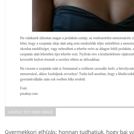
Ha valakinek túlzottan magas a prolaktin-szintje, az rendszertelen menstruációs c
lehet, hogy a szoptatás ideje alatt még nem rendeződik teljes mértékben a menstr
okozhat meddőséget, vagy nehezítheti a teherbe esést az átlagon felüli prolaktin, a
szoptatás alatt lehetetlen újra teherbe esni. Nyilván erre a közhiedelemre rájátsz
kevesebb kedvet éreznek a szexhez ebben az időszakban.
Ha viszont a szoptatás után is fennmarad a csökkent szexuális kedv, a hüvelyszár
menstruáció, akkor forduljunk orvoshoz! Tudni kell azonban, hogy a libidócsökk
gyermekvállalás után sok esetben lelki eredetű.
Fotó:
pixabay.com
A ROVAT TOVÁBBI CIKKEI
Gyermekkori elhízás: honnan tudhatjuk, hogy baj v