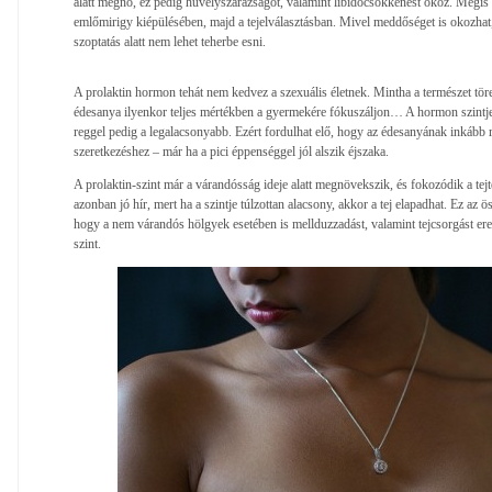
alatt megnő, ez pedig hüvelyszárazságot, valamint libidócsökkenést okoz. Mégis fo
emlőmirigy kiépülésében, majd a tejelválasztásban. Mivel meddőséget is okozhat,
szoptatás alatt nem lehet teherbe esni.
A prolaktin hormon tehát nem kedvez a szexuális életnek. Mintha a természet töre
édesanya ilyenkor teljes mértékben a gyermekére fókuszáljon… A hormon szintj
reggel pedig a legalacsonyabb. Ezért fordulhat elő, hogy az édesanyának inkább r
szeretkezéshez – már ha a pici éppenséggel jól alszik éjszaka.
A prolaktin-szint már a várandósság ideje alatt megnövekszik, és fokozódik a te
azonban jó hír, mert ha a szintje túlzottan alacsony, akkor a tej elapadhat. Ez az
hogy a nem várandós hölgyek esetében is mellduzzadást, valamint tejcsorgást er
szint.