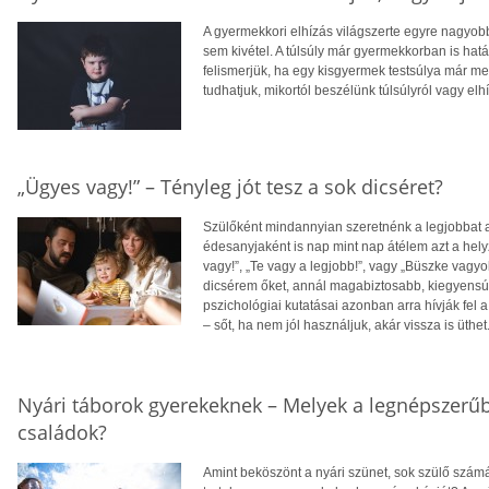
A gyermekkori elhízás világszerte egyre nagyo
sem kivétel. A túlsúly már gyermekkorban is hatá
felismerjük, ha egy kisgyermek testsúlya már 
tudhatjuk, mikortól beszélünk túlsúlyról vagy elh
„Ügyes vagy!” – Tényleg jót tesz a sok dicséret?
Szülőként mindannyian szeretnénk a legjobbat
édesanyjaként is nap mint nap átélem azt a he
vagy!”, „Te vagy a legjobb!”, vagy „Büszke vagy
dicsérem őket, annál magabiztosabb, kiegyensúl
pszichológiai kutatásai azonban arra hívják fel
– sőt, ha nem jól használjuk, akár vissza is üthet
Nyári táborok gyerekeknek – Melyek a legnépszerűb
családok?
Amint beköszönt a nyári szünet, sok szülő számá