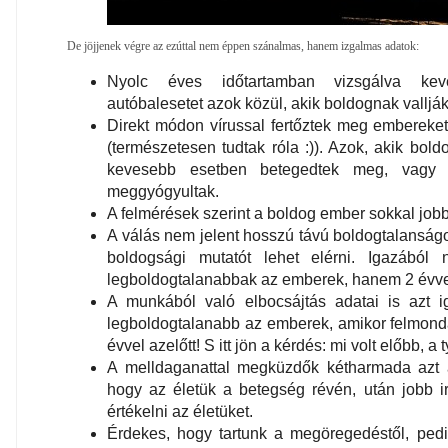
De jöjjenek végre az ezúttal nem éppen szánalmas, hanem izgalmas adatok:
Nyolc éves időtartamban vizsgálva ke
autóbalesetet azok közül, akik boldognak valljá
Direkt módon vírussal fertőztek meg embereket
(természetesen tudtak róla :)). Azok, akik bol
kevesebb esetben betegedtek meg, vagy
meggyógyultak.
A felmérések szerint a boldog ember sokkal job
A válás nem jelent hosszú távú boldogtalanság
boldogsági mutatót lehet elérni. Igazából
legboldogtalanabbak az emberek, hanem 2 évvel
A munkából való elbocsájtás adatai is azt i
legboldogtalanabb az emberek, amikor felmon
évvel azelőtt! S itt jön a kérdés: mi volt előbb, a 
A melldaganattal megküzdők kétharmada azt ál
hogy az életük a betegség révén, után jobb ir
értékelni az életüket.
Érdekes, hogy tartunk a megöregedéstől, pedi