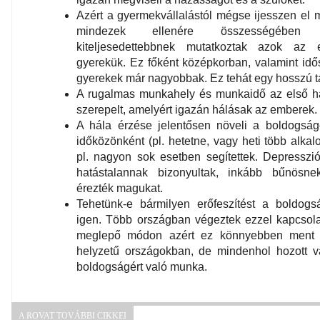
Azért a gyermekvállalástól mégse ijesszen el mi
mindezek ellenére összességében
kiteljesedettebbnek mutatkoztak azok az
gyerekük. Ez főként középkorban, valamint idős
gyerekek már nagyobbak. Ez tehát egy hosszú t
A rugalmas munkahely és munkaidő az első ha
szerepelt, amelyért igazán hálásak az emberek.
A hála érzése jelentősen növeli a boldogság
időközönként (pl. hetetne, vagy heti több alkal
pl. nagyon sok esetben segítettek. Depressz
hatástalannak bizonyultak, inkább bűnösne
érezték magukat.
Tehetünk-e bármilyen erőfeszítést a boldogs
igen. Több országban végeztek ezzel kapcsol
meglepő módon azért ez könnyebben ment a
helyzetű országokban, de mindenhol hozott v
boldogságért való munka.
A ROVAT TOVÁBBI CIKKEI