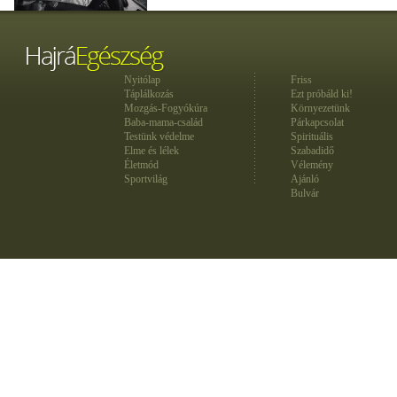
Nyitólap
Friss
Táplálkozás
Ezt próbáld ki!
Mozgás-Fogyókúra
Környezetünk
Baba-mama-család
Párkapcsolat
Testünk védelme
Spirituális
Elme és lélek
Szabadidő
Életmód
Vélemény
Sportvilág
Ajánló
Bulvár