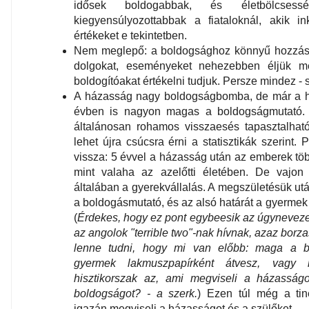
idősek boldogabbak, és életbölcses
kiegyensúlyozottabbak a fiataloknál, akik i
értékeket e tekintetben.
Nem meglepő: a boldogsághoz könnyű hozzászo
dolgokat, eseményeket nehezebben éljük m
boldogítóakat értékelni tudjuk. Persze mindez - 
A házasság nagy boldogságbomba, de már a 
évben is nagyon magas a boldogságmutató. 
általánosan rohamos visszaesés tapasztalható
lehet újra csúcsra érni a statisztikák szerint.
vissza: 5 évvel a házasság után az emberek tö
mint valaha az azelőtti életében. De vajon 
általában a gyerekvállalás. A megszületésük ut
a boldogásmutató, és az alsó határát a gyermek 2
(
Érdekes, hogy ez pont egybeesik az úgynevezett
az angolok "terrible two"-nak hívnak, azaz borzas
lenne tudni, hogy mi van előbb: maga a bo
gyermek lakmuszpapírként átvesz, vag
hisztikorszak az, ami megviseli a házasság
boldogságot? - a szerk.
) Ezen túl még a tin
igazán megviseli a házasságot és a szülőket.