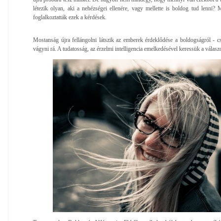
létezik olyan, aki a nehézségei ellenére, vagy mellette is boldog tud lenni? 
foglalkoztatták ezek a kérdések.
Mostanság újra fellángolni látszik az emberek érdeklődése a boldogságról - 
vágyni rá. A tudatosság, az érzelmi intelligencia emelkedésével keressük a válasz