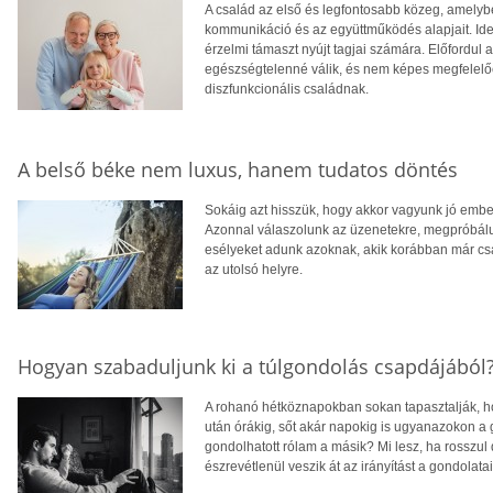
A család az első és legfontosabb közeg, amelyb
kommunikáció és az együttműködés alapjait. Ideá
érzelmi támaszt nyújt tagjai számára. Előfordul
egészségtelenné válik, és nem képes megfelelően
diszfunkcionális családnak.
A belső béke nem luxus, hanem tudatos döntés
Sokáig azt hisszük, hogy akkor vagyunk jó embe
Azonnal válaszolunk az üzenetekre, megpróbálun
esélyeket adunk azoknak, akik korábban már csa
az utolsó helyre.
Hogyan szabaduljunk ki a túlgondolás csapdájából
A rohanó hétköznapokban sokan tapasztalják, ho
után órákig, sőt akár napokig is ugyanazokon a
gondolhatott rólam a másik? Mi lesz, ha rosszul
észrevétlenül veszik át az irányítást a gondolatain