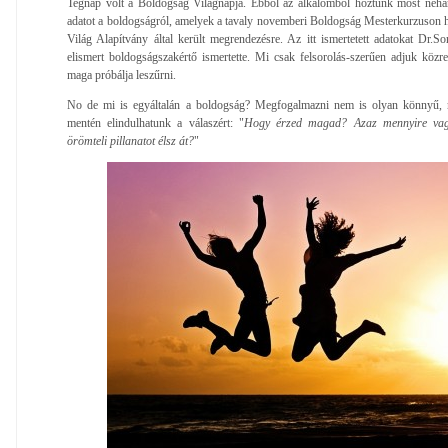
Tegnap volt a Boldogság Világnapja. Ebből az alkalomból hoztunk most néhány
adatot a boldogságról, amelyek a tavaly novemberi Boldogság Mesterkurzuson h
Világ Alapítvány által került megrendezésre. Az itt ismertetett adatokat Dr.
elismert boldogságszakértő ismertette. Mi csak felsorolás-szerűen adjuk közr
maga próbálja leszűrni.
No de mi is egyáltalán a boldogság? Megfogalmazni nem is olyan könnyű, 
mentén elindulhatunk a válaszért: "
Hogy érzed magad? Azaz mennyire vagy
örömteli pillanatot élsz át?
"