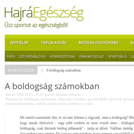
NYITÓLAP
TÁPLÁLKOZÁS
MOZGÁS-FOGYÓKÚRA
B
FRISS
EZT PRÓBÁLD KI!
KÖRNYEZETÜNK
PÁRKAPCSOLAT
SPIRITUÁLIS
S
ELME ÉS LÉLEK
A boldogság számokban
A boldogság számokban
Dátum: 2016.03.21., 15:47
Szerző:
Ábrahám Adrienn
Kulcsszavak:
boldogság
,
dackorszak
,
felmondás
,
fiatalkor
,
gyerekvállalás
,
gyermek
,
gyógyu
kiegyensúlyozottság
,
mellrák
,
munka
,
öröm
,
terrible two
,
válás
Mi másért szeretnénk élni, és mi más lehetne a vágyunk, mint a boldogság? Min
hogy annak elérésével - vagy jobb esetben az azon vezető úton - boldogsá
boldogság, csak léteznek boldog pillanatok" - tartja az idézet. Valóban mindig 
újra próbára tesz minket. De nagyon nem mindegy, hogy mennyi van ezekből a bol