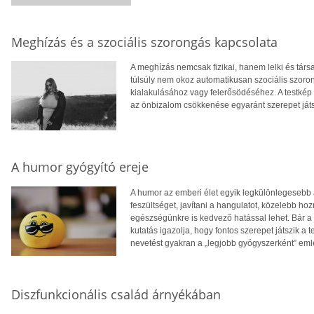
Meghízás és a szociális szorongás kapcsolata
A meghízás nemcsak fizikai, hanem lelki és tár
túlsúly nem okoz automatikusan szociális szoro
kialakulásához vagy felerősödéséhez. A testkép
az önbizalom csökkenése egyaránt szerepet ját
A humor gyógyító ereje
A humor az emberi élet egyik legkülönlegesebb 
feszültséget, javítani a hangulatot, közelebb 
egészségünkre is kedvező hatással lehet. Bár a 
kutatás igazolja, hogy fontos szerepet játszik a 
nevetést gyakran a „legjobb gyógyszerként” eml
Diszfunkcionális család árnyékában