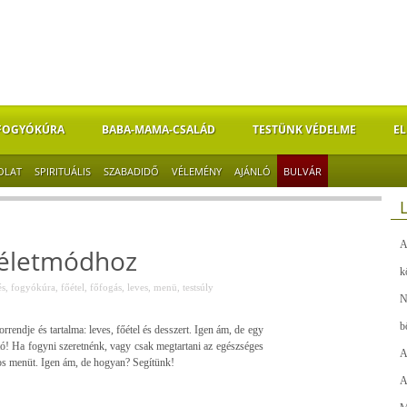
FOGYÓKÚRA
BABA-MAMA-CSALÁD
TESTÜNK VÉDELME
EL
OLAT
SPIRITUÁLIS
SZABADIDŐ
VÉLEMÉNY
AJÁNLÓ
BULVÁR
A
 életmódhoz
k
és
,
fogyókúra
,
főétel
,
főfogás
,
leves
,
menü
,
testsúly
N
b
rendje és tartalma: leves, főétel és desszert. Igen ám, de egy
tó! Ha fogyni szeretnénk, vagy csak megtartani az egészséges
A
os menüt. Igen ám, de hogyan? Segítünk!
A