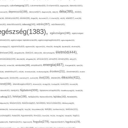
cukorbetegség(137),
orbeteg(25),
cukormentes(69),
D-vitamin(53),
daganat(36),
dekoráció(41),
diéta(395),
depresszió(199),
mencia(34),
desszert(67),
diagnózis(28),
diák(24),
dió(50),
dohányzás(92),
at(38),
döntés(58),
drága(26),
duzzanat(27),
E-vitamin(25),
eb(26),
ebéd(57),
ecet(38),
edzés(267),
édesség(141),
es(42),
édesítőszer(43),
edzőterem(42),
egészség(1383),
egészséges(246),
egészséges
etmód(100),
egészséges táplálkozás(45),
egészségmegőrzés(43),
egészségtelen(32),
észségügy(27),
egyensúly(63),
egyetem(30),
egyszerű(31),
éhes(30),
éhség(38),
éjszaka(33),
ekcéma(26),
életmód(444),
elmiszer(142),
élet(114),
elengedés(29),
életkor(30),
életminőség(30),
etmódváltás(109),
elhízás(110),
elme(93),
életvitel(28),
elfogadás(30),
élmény(55),
előny(37),
energia(487),
emésztés(166),
árás(32),
ember(38),
empátia(43),
Energiaital(29),
eper(30),
érzelem(211),
ő(36),
eredmény(47),
erő(36),
érrendszer(36),
érzékenység(36),
érzelmek(42),
érzelmi
étkezés(411),
étel(228),
elligencia(28),
érzés(39),
esemény(27),
eszköz(28),
ételek(39),
trend(194),
evés(92),
étrendkiegészítő(47),
étterem(24),
étvágy(34),
Európa(28),
évszak(28),
fájdalom(308),
cebook(42),
fahéj(43),
fájdalomcsillapító(39),
fáradékonyság(30),
fáradt(28),
fehérje(198),
radtság(117),
fejfájás(93),
fejlődés(142),
fejlesztés(44),
feladat(46),
félelem(115),
dolgozás(24),
felelősség(62),
felnőtt(66),
felszívódás(56),
féltékenység(26),
fertőzés(101),
töltődés(29),
fenntarthatóság(29),
fény(36),
fényvédelem(28),
férfi(86),
fertőtlenítés(31),
film(111),
szültség(82),
fiatal(39),
figyelem(69),
finom(26),
fitt(34),
fittség(34),
fizikai(25),
fog(51),
fogyás(279),
fogyókúra(178),
gadalom(25),
fogmosás(41),
fogorvos(24),
fogyasztás(67),