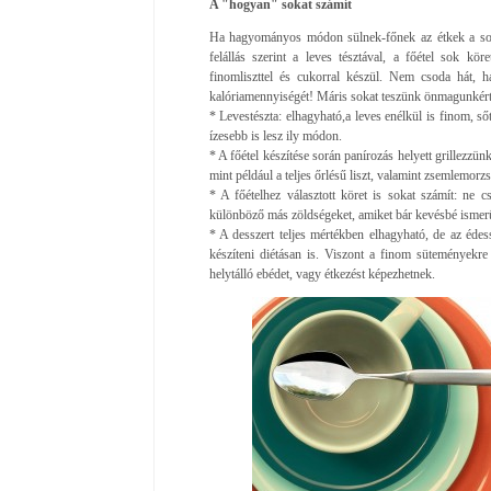
A "hogyan" sokat számít
Ha hagyományos módon sülnek-főnek az étkek a sok
felállás szerint a leves tésztával, a főétel sok kör
finomliszttel és cukorral készül. Nem csoda hát, h
kalóriamennyiségét! Máris sokat teszünk önmagunkért az
* Levestészta: elhagyható,a leves enélkül is finom, s
ízesebb is lesz ily módon.
* A főétel készítése során panírozás helyett grillezzü
mint például a teljes őrlésű liszt, valamint zsemlemorzs
* A főételhez választott köret is sokat számít: ne c
különböző más zöldségeket, amiket bár kevésbé ismer
* A desszert teljes mértékben elhagyható, de az édes
készíteni diétásan is. Viszont a finom süteményekr
helytálló ebédet, vagy étkezést képezhetnek.