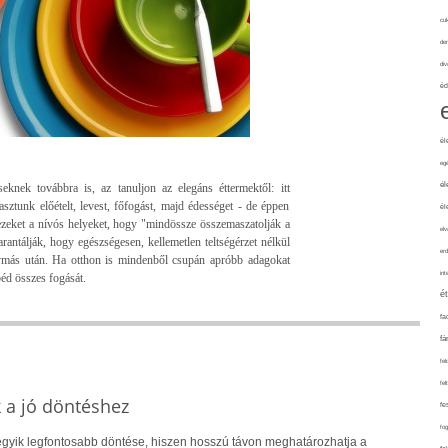
cuk
de
div
éd
él
eg
él
eknek továbbra is, az tanuljon az elegáns éttermektől: itt
ztunk előételt, levest, főfogást, majd édességet - de éppen
él
ezeket a nívós helyeket, hogy "mindössze összemaszatolják a
elv
rantálják, hogy egészségesen, kellemetlen teltségérzet nélkül
erd
ymás után. Ha otthon is mindenből csupán apróbb adagokat
int
éd összes fogását.
é
fa
fá
fel
fel
k a jó döntéshez
fe
fo
 egyik legfontosabb döntése, hiszen hosszú távon meghatározhatja a