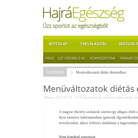
NYITÓLAP
TÁPLÁLKOZÁS
MOZGÁS-
FRISS
EZT PRÓBÁLD KI!
KÖRNYEZETÜNK
PÁRKAPCS
ÉLETMÓD
Menüváltozatok diétás életmódhoz
Menüváltozatok diétás
Dátum: 2017.01.11., 13:35
Kulcsszavak:
desszert
,
diéta
,
ebéd
,
ev
A magyar étkezési szokások szerint egy átlagos ebéd sor
ilyen menüsor kalóriatartalma igencsak elgondolkodta
testsúlyunkat, akkor érdemes átalakítani a hagyomány
Nem kötelező repertoár