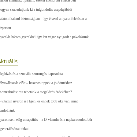
ielőtt elindulsz nyaralni, ezeket ellenőrizd a lakásban
ogyan szabaduljunk ki a túlgondolás csapdájából?
alatoni kaland biztonságban – így élvezd a nyarat felelősen a
ízparton
yaralás három gyerekkel: így lett végre nyugodt a pakolásunk
ktuális
eghízás és a szociális szorongás kapcsolata
ályaválasztás előtt – hasznos tippek a jó döntéshez
sontritkulás: mit tehetünk a megelőzés érdekében?
-vitamin nyáron is? Igen, és ennek több oka van, mint
ondolnánk
yáron sem elég a napsütés – a D-vitamin és a napkárosodott bőr
egenerálásának titkai