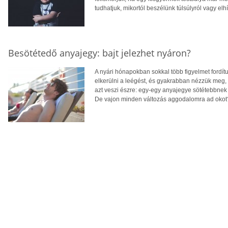
tudhatjuk, mikortól beszélünk túlsúlyról vagy elh
Besötétedő anyajegy: bajt jelezhet nyáron?
A nyári hónapokban sokkal több figyelmet fordít
elkerülni a leégést, és gyakrabban nézzük meg,
azt veszi észre: egy-egy anyajegye sötétebbnek 
De vajon minden változás aggodalomra ad okot