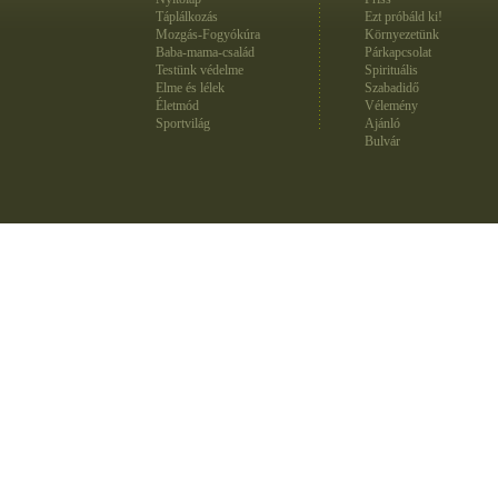
Táplálkozás
Ezt próbáld ki!
Mozgás-Fogyókúra
Környezetünk
Baba-mama-család
Párkapcsolat
Testünk védelme
Spirituális
Elme és lélek
Szabadidő
Életmód
Vélemény
Sportvilág
Ajánló
Bulvár