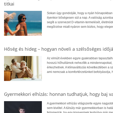
titkai
Sokan úgy gondolják, hogy a nyári hónapokban f
ilyenkor bőségesen süt a nap. A valóság azonba
segíti a szervezet D-vitamin-termelését, életm
megőrzése miatt nyáron sem biztos, hogy eleg
Hőség és hideg – hogyan növeli a szélsőséges időjá
Az elmúlt években egyre gyakrabban tapasztalhat
hosszú hőhullámok nehezítik a mindennapokat, té
érkezhetnek. A klímaváltozás következtében a 
ami nemcsak a komfortérzetünket befolyásolja, 
Gyermekkori elhízás: honnan tudhatjuk, hogy baj v
A gyermekkori elhízás világszerte egyre nagyo
sem kivétel. A túlsúly már gyermekkorban is hatá
felismerjük, ha egy kisgyermek testsúlya már 