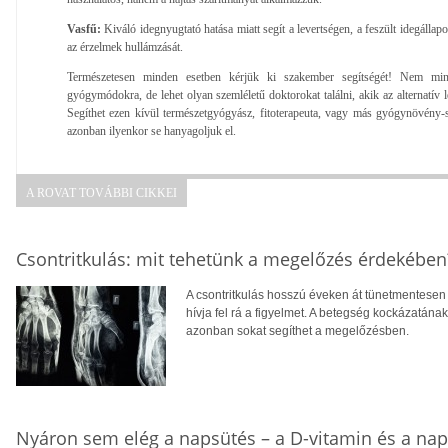
Vasfű:
Kiváló idegnyugtató hatása miatt segít a levertségen, a feszült idegállap
az érzelmek hullámzását.
Természetesen minden esetben kérjük ki szakember segítségét! Nem min
gyógymódokra, de lehet olyan szemléletű doktorokat találni, akik az alternatív l
Segíthet ezen kívül természetgyógyász, fitoterapeuta, vagy más gyógynövény-sz
azonban ilyenkor se hanyagoljuk el.
A ROVAT TOVÁBBI CIKKEI
Csontritkulás: mit tehetünk a megelőzés érdekében
A csontritkulás hosszú éveken át tünetmentesen a
hívja fel rá a figyelmet. A betegség kockázatána
azonban sokat segíthet a megelőzésben.
Nyáron sem elég a napsütés – a D-vitamin és a na