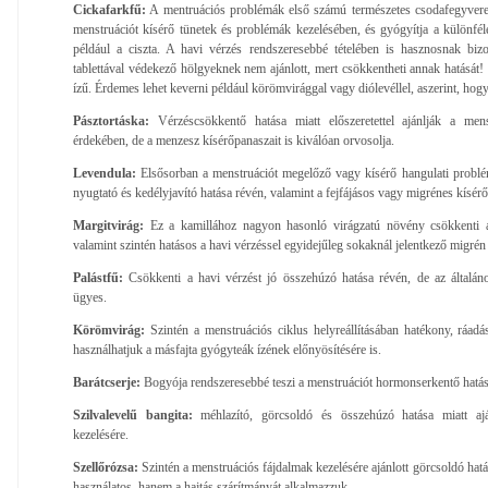
Cickafarkfű:
A mentruációs problémák első számú természetes csodafegyvere.
menstruációt kísérő tünetek és problémák kezelésében, és gyógyítja a különfé
például a ciszta. A havi vérzés rendszeresebbé tételében is hasznosnak biz
tablettával védekező hölgyeknek nem ajánlott, mert csökkentheti annak hatását!
ízű. Érdemes lehet keverni például körömvirággal vagy diólevéllel, aszerint, ho
Pásztortáska:
Vérzéscsökkentő hatása miatt előszeretettel ajánlják a men
érdekében, de a menzesz kísérőpanaszait is kiválóan orvosolja.
Levendula:
Elsősorban a menstruációt megelőző vagy kísérő hangulati problém
nyugtató és kedélyjavító hatása révén, valamint a fejfájásos vagy migrénes kísérő
Margitvirág:
Ez a kamillához nagyon hasonló virágzatú növény csökkenti a 
valamint szintén hatásos a havi vérzéssel egyidejűleg sokaknál jelentkező migrén
Palástfű:
Csökkenti a havi vérzést jó összehúzó hatása révén, de az általán
ügyes.
Körömvirág:
Szintén a menstruációs ciklus helyreállításában hatékony, ráadás
használhatjuk a másfajta gyógyteák ízének előnyösítésére is.
Barátcserje:
Bogyója rendszeresebbé teszi a menstruációt hormonserkentő hatás
Szilvalevelű bangita:
méhlazító, görcsoldó és összehúzó hatása miatt ajá
kezelésére.
Szellőrózsa:
Szintén a menstruációs fájdalmak kezelésére ajánlott görcsoldó hat
használatos, hanem a hajtás szárítmányát alkalmazzuk.