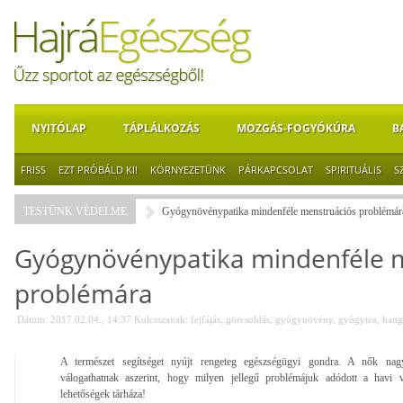
NYITÓLAP
TÁPLÁLKOZÁS
MOZGÁS-FOGYÓKÚRA
B
FRISS
EZT PRÓBÁLD KI!
KÖRNYEZETÜNK
PÁRKAPCSOLAT
SPIRITUÁLIS
S
TESTÜNK VÉDELME
Gyógynövénypatika mindenféle menstruációs problémár
Gyógynövénypatika mindenféle 
problémára
Dátum: 2017.02.04., 14:37
Kulcsszavak:
fejfájás
,
görcsoldás
,
gyógynövény
,
gyógytea
,
hang
A természet segítséget nyújt rengeteg egészségügyi gondra. A nők na
válogathatnak aszerint, hogy milyen jellegű problémájuk adódott a havi 
lehetőségek tárháza!