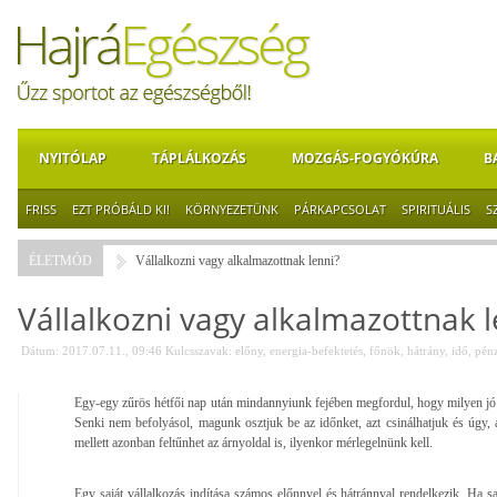
NYITÓLAP
TÁPLÁLKOZÁS
MOZGÁS-FOGYÓKÚRA
B
FRISS
EZT PRÓBÁLD KI!
KÖRNYEZETÜNK
PÁRKAPCSOLAT
SPIRITUÁLIS
S
ÉLETMÓD
Vállalkozni vagy alkalmazottnak lenni?
Vállalkozni vagy alkalmazottnak l
Dátum: 2017.07.11., 09:46
Kulcsszavak:
előny
,
energia-befektetés
,
főnök
,
hátrány
,
idő
,
pén
Egy-egy zűrös hétfői nap után mindannyiunk fejében megfordul, hogy milyen jó i
Senki nem befolyásol, magunk osztjuk be az időnket, azt csinálhatjuk és úgy,
mellett azonban feltűnhet az árnyoldal is, ilyenkor mérlegelnünk kell.
Egy saját vállalkozás indítása számos előnnyel és hátránnyal rendelkezik. Ha sa