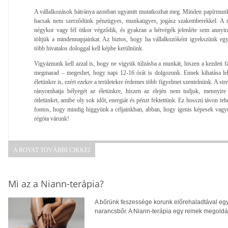
A vállalkozások hátránya azonban ugyanitt mutatkozhat meg. Minden papírmunk
hacsak nem szerződünk pénzügyes, munkaügyes, jogász szakemberekkel. A m
négykor vagy fél ötkor végződik, és gyakran a hétvégék jelenléte sem annyir
töltjük a mindennapjainkat. Az biztos, hogy ha vállalkozóként igyekszünk egye
több hivatalos dologgal kell képbe kerülnünk.
Vigyáznunk kell azzal is, hogy ne vigyük túlzásba a munkát, hiszen a kezdeti f
megmarad – megeshet, hogy napi 12-16 órát is dolgozunk. Ennek kihatása lehe
életünkre is, ezért ezekre a területekre érdemes több figyelmet szentelnünk. A str
rányomhatja bélyegét az életünkre, hiszen az elején nem tudjuk, mennyire 
ötletünket, amibe oly sok időt, energiát és pénzt fektettünk. Ez hosszú távon te
fontos, hogy mindig higgyünk a céljainkban, abban, hogy igenis képesek vagy
régóta várunk!
A ROVAT TOVÁBBI CIKKEI
Mi az a Niann-terápia?
A bőrünk feszessége korunk előrehaladtával egy
narancsbőr. A Niann-terápia egy remek megoldás