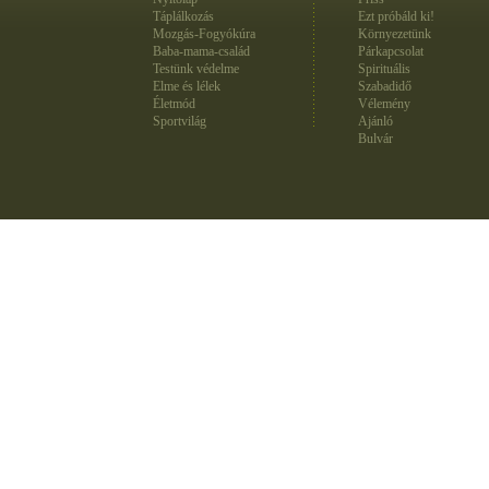
Táplálkozás
Ezt próbáld ki!
Mozgás-Fogyókúra
Környezetünk
Baba-mama-család
Párkapcsolat
Testünk védelme
Spirituális
Elme és lélek
Szabadidő
Életmód
Vélemény
Sportvilág
Ajánló
Bulvár