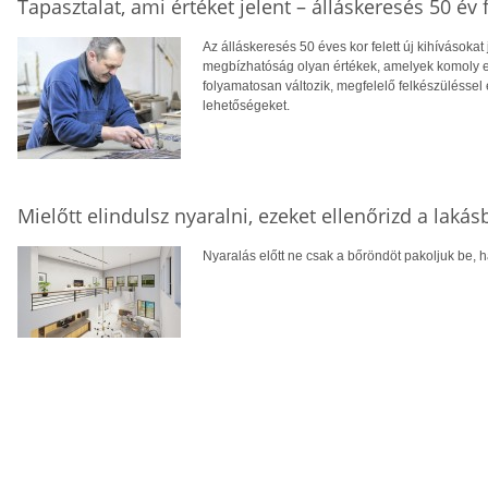
Tapasztalat, ami értéket jelent – álláskeresés 50 év f
Az álláskeresés 50 éves kor felett új kihívásokat
megbízhatóság olyan értékek, amelyek komoly el
folyamatosan változik, megfelelő felkészüléssel 
lehetőségeket.
Mielőtt elindulsz nyaralni, ezeket ellenőrizd a laká
Nyaralás előtt ne csak a bőröndöt pakoljuk be, ha