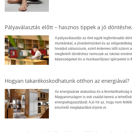
Pályaválasztás előtt – hasznos tippek a jó döntéshe
A pályaválasztás az élet egyik legfontosabb dö
munkánkat, a jövedelmünket és az elégedettség
hivatást válasszunk, ezért érdemes időt szánni
megfelelő döntéshez nemcsak az iskolai eredm
képességeket és a munkaerőpiaci igényeket is f
Hogyan takarékoskodhatunk otthon az energiával?
Az energiaárak alakulása és a fenntarthatóság i
Magyarországon is sok család keresi a lehetősé
energiafogyasztását. A jó hír az, hogy nem feltétl
érezhető megtakarítást érjünk el.