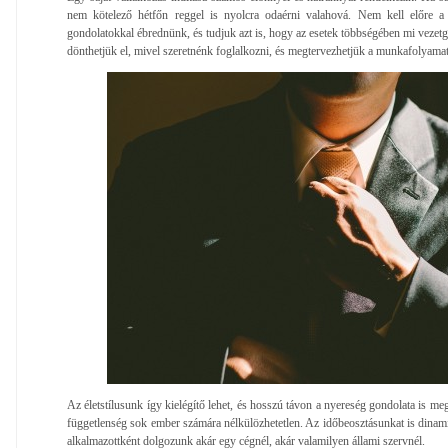
nem kötelező hétfőn reggel is nyolcra odaérni valahová. Nem kell előre a 
gondolatokkal ébrednünk, és tudjuk azt is, hogy az esetek többségében mi veze
dönthetjük el, mivel szeretnénk foglalkozni, és megtervezhetjük a munkafolyamat
Az életstílusunk így kielégítő lehet, és hosszú távon a nyereség gondolata is meg
függetlenség sok ember számára nélkülözhetetlen. Az időbeosztásunkat is dinami
alkalmazottként dolgozunk akár egy cégnél, akár valamilyen állami szervnél.