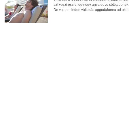
azt veszi észre: egy-egy anyajegye sötétebbnek 
De vajon minden változás aggodalomra ad okot