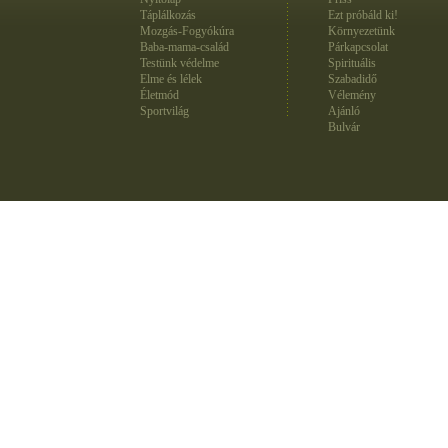
Táplálkozás
Ezt próbáld ki!
Mozgás-Fogyókúra
Környezetünk
Baba-mama-család
Párkapcsolat
Testünk védelme
Spirituális
Elme és lélek
Szabadidő
Életmód
Vélemény
Sportvilág
Ajánló
Bulvár