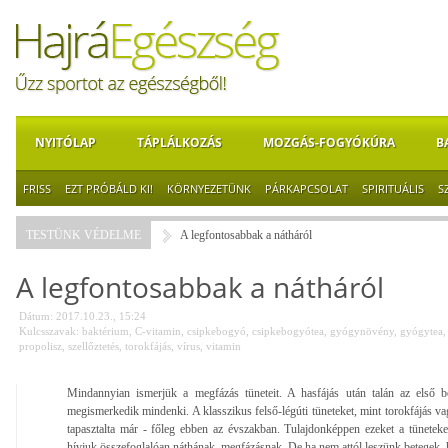
NYITÓLAP
TÁPLÁLKOZÁS
MOZGÁS-FOGYÓKÚRA
B
FRISS
EZT PRÓBÁLD KI!
KÖRNYEZETÜNK
PÁRKAPCSOLAT
SPIRITUÁLIS
S
TESTÜNK VÉDELME
A legfontosabbak a nátháról
A legfontosabbak a nátháról
Dátum: 2017.10.23., 15:24
Kulcsszavak:
baktérium
,
C-vitamin
,
csipkebogyó
,
csipkebogyótea
,
gyógynövény
,
gyógytea
propolisz
,
szellőztetés
,
torokfájás
,
vírus
,
vitamin
Mindannyian ismerjük a megfázás tüneteit. A hasfájás után talán az első 
megismerkedik mindenki. A klasszikus felső-légúti tüneteket, mint torokfájás v
tapasztalta már - főleg ebben az évszakban. Tulajdonképpen ezeket a tünetek
hívjuk összefoglalóan náthának, megfázásnak. De ha nem attól leszünk betegek,