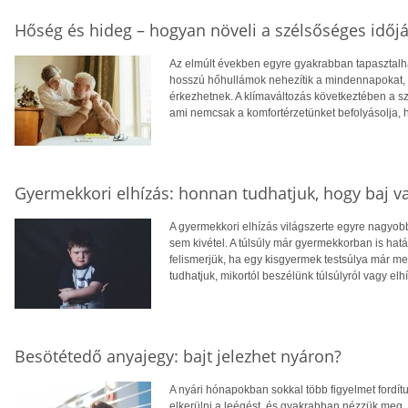
Hőség és hideg – hogyan növeli a szélsőséges időjá
Az elmúlt években egyre gyakrabban tapasztalhat
hosszú hőhullámok nehezítik a mindennapokat, té
érkezhetnek. A klímaváltozás következtében a 
ami nemcsak a komfortérzetünket befolyásolja, 
Gyermekkori elhízás: honnan tudhatjuk, hogy baj v
A gyermekkori elhízás világszerte egyre nagyo
sem kivétel. A túlsúly már gyermekkorban is hatá
felismerjük, ha egy kisgyermek testsúlya már 
tudhatjuk, mikortól beszélünk túlsúlyról vagy elh
Besötétedő anyajegy: bajt jelezhet nyáron?
A nyári hónapokban sokkal több figyelmet fordít
elkerülni a leégést, és gyakrabban nézzük meg,