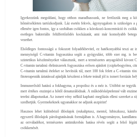
Igyekezzünk megoldani, hogy otthon maradhassunk, ne fertőzzük meg a kör
hőmérsékleten tartózkodjunk. Láz esetén fekvés, ágynyugalom is szükséges a 
ellenére igen fontos, így a szobában csökken a kórokozó-koncentráció és csökken
esetleges bakteriális felülfertőződés kockázatát, ami már komolyabb beteg
vezethet.
Elsődleges fontosságú a fokozott folyadékbevitel, ez hatékonyabbá teszi a
mennyiségű C-vitamin fogyasztása segíti a gyógyulást, több ezer mg. is be
szintetikus készítményeket választunk, mert a természetes anyagokból kivont 
C-vitamin tartalmú élelmiszerek fogyasztása erősen ajánlott (csipkebogyótea, ci
C-vitamin tartalmú ételeket se hevítsük túl, mert 100 fok felett a C-vitamin tö
fitoterapeuták áztatással ajánlják készíteni a fekete teánál jól is ismert forrázás hel
Immunerősítő hatású a fokhagyma, a propolisz és a méz is. Utóbbit ne tegyük s
mert értékes enzimjei a hőtől denaturálódnak. A működésképtelenné vált enzim
terelni állapotunkat. Az ismert vény nélkül kapható megfázás elleni szereket a rá
szedhetjük. Gyermekeknek ugyanakkor ne adjunk aszpirint!
Hasznos lehet különböző illóolajok (eukaliptusz, mentol, hibiszkusz, kámfor
egyszerű illóolajok párologtatásának formájában is. A hagyományos, kamillatea g
az orrváladékot, természetes antimikrobás hatása révén segíti a felső lé
csökkenését.