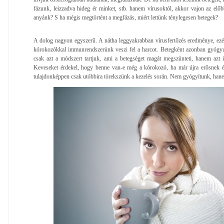
fázunk, leizzadva hideg ér minket, stb. hanem vírusoktól, akkor vajon az előbb
anyánk? S ha mégis megtörtént a megfázás, miért lettünk ténylegesen betegek?
A dolog nagyon egyszerű. A nátha leggyakrabban vírusfertőzés eredménye, ezér
kórokozókkal immunrendszerünk veszi fel a harcot. Betegként azonban gyógy
csak azt a módszert tartjuk, ami a betegséget magát megszünteti, hanem azt is
Keveseket érdekel, hogy benne van-e még a kórokozó, ha már újra erősnek é
tulajdonképpen csak utóbbira törekszünk a kezelés során. Nem gyógyítunk, han