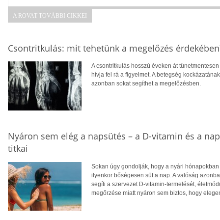
A ROVAT TOVÁBBI CIKKEI
Csontritkulás: mit tehetünk a megelőzés érdekében
A csontritkulás hosszú éveken át tünetmentesen a
hívja fel rá a figyelmet. A betegség kockázatána
azonban sokat segíthet a megelőzésben.
Nyáron sem elég a napsütés – a D-vitamin és a na
titkai
Sokan úgy gondolják, hogy a nyári hónapokban f
ilyenkor bőségesen süt a nap. A valóság azonba
segíti a szervezet D-vitamin-termelését, életm
megőrzése miatt nyáron sem biztos, hogy eleg