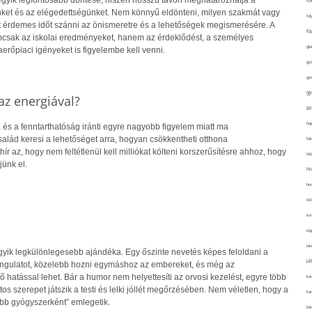
 egyik legfontosabb döntése, hiszen hosszú távon meghatározhatja a
fo
ket és az elégedettségünket. Nem könnyű eldönteni, milyen szakmát vagy
fol
rt érdemes időt szánni az önismeretre és a lehetőségek megismerésére. A
fü
csak az iskolai eredményeket, hanem az érdeklődést, a személyes
glu
rőpiaci igényeket is figyelembe kell venni.
gy
gy
gy
z energiával?
gy
haj
 és a fenntarthatóság iránti egyre nagyobb figyelem miatt ma
alád keresi a lehetőséget arra, hogyan csökkentheti otthona
hán
hír az, hogy nem feltétlenül kell milliókat költeni korszerűsítésre ahhoz, hogy
ház
jünk el.
hi
ho
hűt
im
ing
isk
gyik legkülönlegesebb ajándéka. Egy őszinte nevetés képes feloldani a
já
 hangulatot, közelebb hozni egymáshoz az embereket, és még az
hatással lehet. Bár a humor nem helyettesíti az orvosi kezelést, egyre több
ka
tos szerepet játszik a testi és lelki jóllét megőrzésében. Nem véletlen, hogy a
kar
obb gyógyszerként” emlegetik.
kér