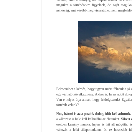
magukra a történésekre figyelnek, de saját magukr
nehézség, ami később még visszaüthet, nem megfelelő 
Felmerülhet a kérdés, hogy ugyan miért félnénk a jó
egy várható következmény. Akkor is, ha az adott dolog
Van-e helyes útja annak, hogy feldolgozzuk? Egyáltalá
történik velünk?
Nos, bármi is az a pozitív dolog, időt kell adnunk.
a változást is bele kell kalkulálni az életünket.
Sikert 
esetben kemény munka, hajtás és hit áll mögötte, é
változás a lelki állapotunkban, és ez hosszabb id