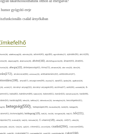
ogyan takarékoskodhatunk otthon az energiával?
 humor gyógyító ereje
iszfunkcionális család árnyékában
Címkefelhő
ajándék(95),
itamin(36),
adalékanyag(28),
adomány(26),
advent(40),
agy(80),
agyműködés(27),
akció(39),
alkohol(182),
ivitás(30),
alapanyag(30),
alkalmazás(28),
alkoholfogyasztás(36),
állapot(43),
állat(54),
allergia(122),
attartás(33),
állóképesség(42),
Alma(72),
almaecet(26),
aloe vera(33),
álom(34),
lvás(272),
alvászavar(66),
aminosav(33),
antibakteriális(42),
antibiotikum(47),
ntioxidáns(198),
anyagcsere(99),
anya(67),
anyuka(27),
apa(42),
ápolás(29),
applikáció(26),
ásványi anyag(111),
(29),
arcbőr(27),
ásványi anyagok(40),
asztma(47),
autó(46),
avokádó(36),
B-
tamin(41),
baba(82),
baktérium(89),
balaton(34),
baleset(51),
banán(53),
bántalmazás(24),
barát(48),
rátok(50),
barátság(58),
béke(29),
bélflóra(37),
bélrendszer(33),
bemelegítés(24),
beszélgetés(61),
betegség(550),
eg(34),
betegségek(39),
bevásárlás(28),
bicikli(25),
biológia(25),
bőr(221),
boldogság(125),
zalom(41),
biztonság(66),
bolt(31),
bor(36),
borogatás(28),
böjt(27),
C-vitamin(120),
rápolás(70),
brokkoli(29),
buli(24),
bűntudat(32),
cékla(28),
cél(57),
célok(30),
család(284),
aretta(38),
cikk(24),
Cink(24),
cipő(37),
citrom(61),
citromfű(26),
csecsemő(45),
cukor(194),
pés(26),
csoki(35),
csokoládé(71),
csomagolás(24),
csont(33),
csontritkulás(36),