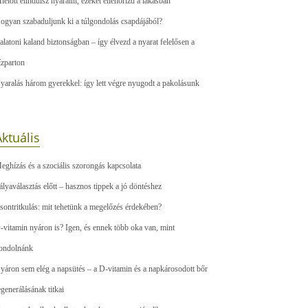
ielőtt elindulsz nyaralni, ezeket ellenőrizd a lakásban
ogyan szabaduljunk ki a túlgondolás csapdájából?
alatoni kaland biztonságban – így élvezd a nyarat felelősen a
ízparton
yaralás három gyerekkel: így lett végre nyugodt a pakolásunk
ktuális
eghízás és a szociális szorongás kapcsolata
ályaválasztás előtt – hasznos tippek a jó döntéshez
sontritkulás: mit tehetünk a megelőzés érdekében?
-vitamin nyáron is? Igen, és ennek több oka van, mint
ondolnánk
yáron sem elég a napsütés – a D-vitamin és a napkárosodott bőr
egenerálásának titkai