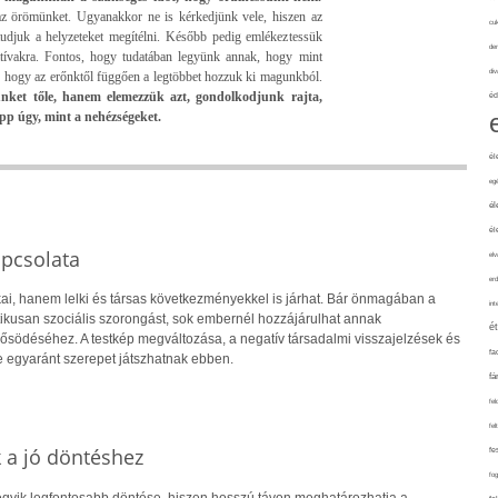
 az örömünket. Ugyanakkor ne is kérkedjünk vele, hiszen az
cuk
tudjuk a helyzeteket megítélni. Később pedig emlékeztessük
de
tívakra. Fontos, hogy tudatában legyünk annak, hogy mint
div
k, hogy az erőnktől függően a legtöbbet hozzuk ki magunkból.
jünket tőle, hanem elemezzük azt, gondolkodjunk rajta,
éd
épp úgy, mint a nehézségeket.
él
eg
él
él
apcsolata
elv
erd
ai, hanem lelki és társas következményekkel is járhat. Bár önmagában a
int
ikusan szociális szorongást, sok embernél hozzájárulhat annak
é
rősödéséhez. A testkép megváltozása, a negatív társadalmi visszajelzések és
fa
 egyaránt szerepet játszhatnak ebben.
fá
fel
fel
k a jó döntéshez
fe
fo