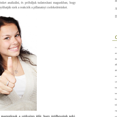
H
inket analizálni, és próbáljuk tudatosítani magunkban, hogy
íthatják ezek a reakciók a pillanatnyi cselekedeteinket.
A
D
A-v
akt
áll
a
a
arc
vi
ba
bet
bi
bő
cig
 magunknak a szükséges időt, hogy örülhessünk neki.
csí