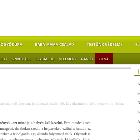
FOGYÓKÚRA
BABA-MAMA-CSALÁD
TESTÜNK VÉDELME
EL
OLAT
SPIRITUÁLIS
SZABADIDŐ
VÉLEMÉNY
AJÁNLÓ
BULVÁR
A
k
N
energia
,
erő
,
érzelem
,
feldolgozás
,
hatás
,
idő
,
következmény
,
lélek
,
negatív
,
ok
,
öröm
,
b
A
ények, azt mindig a helyén kell kezelni.
Erre mindenkinek
ezgetni, darabokra szedni a helyzeteket, ezáltal is tanulni az
A
 közben a feldolgozás egy állandó folyamattá válik. Olyanok is
eket, amelyeket egyes helyzetek váltanak ki belőlük. Csak