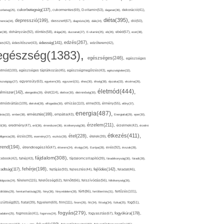
cukorbetegség(137),
orbeteg(25),
cukormentes(69),
D-vitamin(53),
daganat(36),
dekoráció(41),
diéta(395),
depresszió(199),
mencia(34),
desszert(67),
diagnózis(28),
diák(24),
dió(50),
dohányzás(92),
at(38),
döntés(58),
drága(26),
duzzanat(27),
E-vitamin(25),
eb(26),
ebéd(57),
ecet(38),
edzés(267),
édesség(141),
es(42),
édesítőszer(43),
edzőterem(42),
egészség(1383),
egészséges(246),
egészséges
etmód(100),
egészséges táplálkozás(45),
egészségmegőrzés(43),
egészségtelen(32),
észségügy(27),
egyensúly(63),
egyetem(30),
egyszerű(31),
éhes(30),
éhség(38),
éjszaka(33),
ekcéma(26),
életmód(444),
elmiszer(142),
élet(114),
elengedés(29),
életkor(30),
életminőség(30),
etmódváltás(109),
elhízás(110),
elme(93),
életvitel(28),
elfogadás(30),
élmény(55),
előny(37),
energia(487),
emésztés(166),
árás(32),
ember(38),
empátia(43),
Energiaital(29),
eper(30),
érzelem(211),
ő(36),
eredmény(47),
erő(36),
érrendszer(36),
érzékenység(36),
érzelmek(42),
érzelmi
étkezés(411),
étel(228),
elligencia(28),
érzés(39),
esemény(27),
eszköz(28),
ételek(39),
trend(194),
evés(92),
étrendkiegészítő(47),
étterem(24),
étvágy(34),
Európa(28),
évszak(28),
fájdalom(308),
cebook(42),
fahéj(43),
fájdalomcsillapító(39),
fáradékonyság(30),
fáradt(28),
fehérje(198),
radtság(117),
fejfájás(93),
fejlődés(142),
fejlesztés(44),
feladat(46),
félelem(115),
dolgozás(24),
felelősség(62),
felnőtt(66),
felszívódás(56),
féltékenység(26),
fertőzés(101),
töltődés(29),
fenntarthatóság(29),
fény(36),
fényvédelem(28),
férfi(86),
fertőtlenítés(31),
film(111),
szültség(82),
fiatal(39),
figyelem(69),
finom(26),
fitt(34),
fittség(34),
fizikai(25),
fog(51),
fogyás(279),
fogyókúra(178),
gadalom(25),
fogmosás(41),
fogorvos(24),
fogyasztás(67),