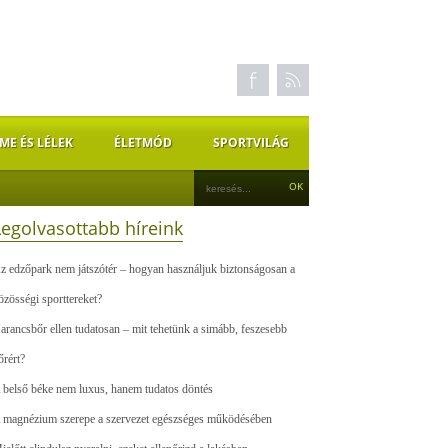
ME ÉS LÉLEK
ÉLETMÓD
SPORTVILÁG
Legolvasottabb híreink
z edzőpark nem játszótér – hogyan használjuk biztonságosan a
özösségi sporttereket?
arancsbőr ellen tudatosan – mit tehetünk a simább, feszesebb
őrért?
 belső béke nem luxus, hanem tudatos döntés
 magnézium szerepe a szervezet egészséges működésében