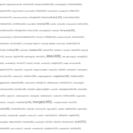
kikapcsolódás(106),
gés(25),
kiegyensúlyozott(26),
kihívás(43),
kimerültség(31),
kirándulás(84),
sgyerek(45),
kisgyermek(34),
kismama(38),
kitartás(50),
kockázat(34),
kocogás(24),
koffein(76),
kommunikáció(124),
koncentráció(94),
leszterin(76),
koleszterinszint(24),
kollagén(54),
konyha(149),
nditerem(51),
konfliktus(52),
kontroll(28),
kór(25),
kórház(29),
kórokozó(24),
kortizol(41),
könyv(106),
környezet(116),
zmetikum(40),
köhögés(40),
könyvajánló(24),
köret(30),
nyezetbarát(31),
környezetvédelem(78),
köröm(27),
kötődés(49),
következmény(33),
közérzet(43),
lekedés(26),
közösség(71),
közösségi média(27),
közösségi oldal(38),
kreatív(34),
kreativitás(79),
kritika(139),
kutatás(144),
kutya(100),
ém(62),
kultúra(36),
külföld(27),
kütyü(33),
lakás(65),
látás(34),
lélek(408),
z(42),
lazac(24),
légzés(49),
lehetőség(25),
lekvár(41),
lelki egészség(33),
levegő(42),
él(28),
Levendula(32),
leves(47),
lista(32),
liszt(36),
macska(33),
magány(42),
magas vérnyomás(28),
gnézium(70),
magvak(25),
magyar(25),
Magyarország(28),
magzat(25),
máj(60),
mandula(33),
marketing(31),
megelőzés(164),
sszázs(45),
medence(24),
meditáció(89),
megbetegedés(24),
megfázás(89),
glepetés(28),
megoldás(89),
melatonin(29),
meleg(74),
mellékhatás(24),
memória(72),
mennyiség(26),
nstruáció(50),
mentális(48),
mentális egészség(86),
menü(28),
méregtelenítés(48),
mese(40),
z(92),
migrén(27),
mindennapok(34),
minőség(33),
mobiltelefon(27),
modern(24),
módszer(68),
mogyoró(31),
mozgás(405),
motiváció(144),
sás(31),
mosoly(27),
mozgásforma(25),
mozi(42),
nka(182),
munkahely(92),
műtét(38),
művészet(29),
nagyszülő(27),
nap(35),
napfény(54),
napirend(35),
pozás(37),
napsütés(38),
naptej(32),
narancs(27),
nasi(31),
nassolás(41),
nátha(44),
negatív(50),
nyár(201),
nő(106),
növény(112),
hézség(36),
népszerű(42),
nevelés(83),
nevetés(30),
nők(42),
nyugalom(102),
aralás(90),
nyári szünet(27),
nyelv(26),
nyomelem(33),
nyugtató(29),
nyújtás(45),