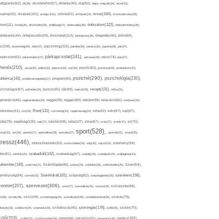
afigyelés(52),
ok(36),
okostelefon(57),
oktatás(40),
olaj(50),
olajos magvak(34),
olcsó(33),
olvasás(101),
orvos(164),
ívaolaj(42),
omega-3(31),
online(52),
orrfolyás(24),
orvostudomány(26),
thon(111),
önbizalom(122),
óvoda(26),
öltözködés(35),
önállóság(27),
önbecsülés(36),
önbizalomhiány(28),
önismeret(113),
értékelés(44),
önfejlesztés(59),
önkifejezés(26),
öregedés(46),
öröm(69),
z(109),
őszinteség(34),
ötlet(37),
pajzsmirigy(53),
pakolás(30),
panasz(25),
paprika(28),
pár(27),
párkapcsolat(241),
radicsom(52),
páratartalom(27),
pattanás(30),
pénz(74),
piac(27),
ihenés(210),
pizza(25),
pollen(32),
popcorn(35),
por(26),
pozitív(83),
prevenció(25),
probiotikum(37),
psziché(290),
pszichológia(230),
obléma(142),
problémamegoldás(27),
program(60),
recept(131),
zichológus(67),
puffadás(34),
pulzus(45),
rák(69),
reakció(33),
reflux(31),
generáció(46),
regenerálódás(28),
reggel(39),
reggeli(89),
reklám(39),
relaxáció(81),
rendszer(24),
Rost(131),
ndszeres(41),
rizs(34),
rozmaring(24),
rugalmasság(24),
ruha(42),
rutin(47),
sajt(67),
segítség(100),
séta(107),
láta(78),
sejt(27),
sérülés(58),
siker(67),
sírás(27),
smink(37),
só(70),
sport(528),
ozat(33),
sör(26),
spenót(27),
spiritualitás(28),
spórolás(37),
sportoló(31),
strand(35),
tressz(446),
sütemény(94),
stresszkezelés(53),
stresszoldás(34),
súly(25),
súlyzó(24),
szabadidő(142),
tés(91),
sütőtök(25),
szabadság(47),
szabály(25),
szabályok(24),
szájhigiénia(24),
akember(140),
szakítás(27),
Számítógép(46),
száraz(24),
szédülés(35),
székrekedés(25),
Szem(54),
Szénhidrát(181),
emélyiség(94),
szerelem(156),
szemét(32),
szépség(52),
szépségápolás(26),
szervezet(306),
zeretet(207),
szex(27),
szexualitás(25),
szezon(34),
szilveszter(48),
szív(109),
n(28),
színek(36),
szívbetegség(32),
szocializáció(30),
szódabikarbóna(35),
szokás(79),
szorongás(178),
okások(33),
szolárium(24),
szoptatás(33),
szórakozás(45),
szőlő(25),
szülés(70),
zülő(203),
tanács(161),
szülők(25),
szűrővizsgálat(34),
tablet(44),
takarítás(50),
támogatás(36),