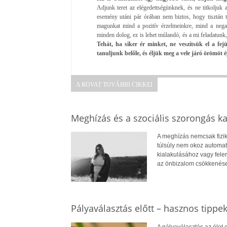
Adjunk teret az elégedettségünknek, és ne titkoljuk
esemény utáni pár órában nem biztos, hogy tisztán 
magunkat mind a pozitív érzelmeinkre, mind a nega
minden dolog, ez is lehet múlandó, és a mi feladatun
Tehát, ha siker ér minket, ne veszítsük el a fe
tanuljunk belőle, és éljük meg a vele járó örömöt 
A ROVAT TOVÁBBI CIKKEI
Meghízás és a szociális szorongás k
A meghízás nemcsak fizik
túlsúly nem okoz automat
kialakulásához vagy fele
az önbizalom csökkenése
Pályaválasztás előtt – hasznos tippe