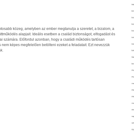
kié
ki
ko
ko
ontosabb közeg, amelyben az ember megtanulja a szeretet, a bizalom, a
ko
tműködés alapjait. Ideális esetben a család biztonságot, elfogadást és
kör
gjai számára. Előfordul azonban, hogy a családi működés tartósan
köz
s nem képes megfelelően betölteni ezeket a feladatait. Ezt nevezzük
k.
kr
lá
lev
ma
ma
me
me
mé
mo
mu
na
ne
ny