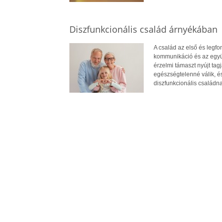
Diszfunkcionális család árnyékában
A család az első és legf
kommunikáció és az együt
érzelmi támaszt nyújt ta
egészségtelenné válik, é
diszfunkcionális családna