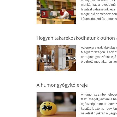
A pályaválasztás az élet
munkánkat, a jövedelmün
hivatást válasszunk, ezé
megfelelő döntéshez nem
képességeket és a munkae
Hogyan takarékoskodhatunk otthon a
Az energiaárak alakulása
Magyarországon is sok cs
energiafogyasztását. A jó 
érezhető megtakarítást ér
A humor gyógyító ereje
A humor az emberi élet e
feszültséget, javítani a
egészségünkre is kedvező 
kutatás igazolja, hogy fon
nevetést gyakran a „legj