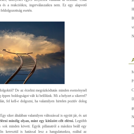
M
a és a reakcióikra, ingerválaszaikra nem. Ez egy alapvető
H
feldolgozottság esetén.
B
v
N
A
M
P
C
 dolgoktól? De az érzelmi megrázkódtatás minden eseménynél
 éppen boldogságot vált ki belőlünk. Mi a helyzet a sikerrel?
D
n, fel kell-e dolgozni, ha valamilyen hirtelen pozitív dolog
g
Egy siker általában valamilyen változással is együtt jár, és azt
N
elérni mindig olyan, mint egy kitűzött célt elérni.
Legtöbb
r
s sok minden követi. Egyik pillanatról a másikra beáll egy
őn keresztül is hatással lesz a hangulatunkra, ezáltal az