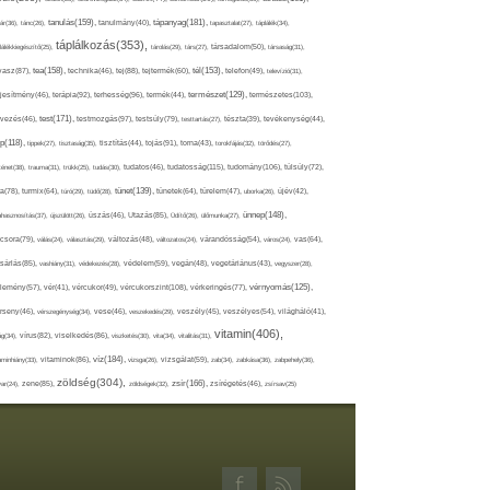
tápanyag(181),
tanulás(159),
ár(36),
tánc(26),
tanulmány(40),
tapasztalat(27),
táplálék(34),
táplálkozás(353),
lálékkiegészítő(25),
tárolás(29),
társ(27),
társadalom(50),
társaság(31),
tea(158),
tél(153),
vasz(87),
technika(46),
tej(88),
tejtermék(60),
telefon(49),
televízió(31),
terápia(92),
terhesség(96),
természet(129),
természetes(103),
ljesítmény(46),
termék(44),
test(171),
testmozgás(97),
rvezés(46),
testsúly(79),
testtartás(27),
tészta(39),
tevékenység(44),
pp(118),
tippek(27),
tisztaság(35),
tisztítás(44),
tojás(91),
torna(43),
torokfájás(32),
törődés(27),
tudatosság(115),
tudomány(106),
ténet(38),
trauma(31),
trükk(25),
tudás(30),
tudatos(46),
túlsúly(72),
tünet(139),
ra(78),
turmix(64),
túró(29),
tüdő(28),
tünetek(64),
türelem(47),
uborka(26),
újév(42),
ünnep(148),
ahasznosítás(37),
újszülött(26),
úszás(46),
Utazás(85),
Üdítő(26),
ülőmunka(27),
csora(79),
válás(24),
választás(29),
változás(48),
változatos(24),
várandósság(54),
város(24),
vas(64),
sárlás(85),
vashiány(31),
védekezés(28),
védelem(59),
vegán(48),
vegetáriánus(43),
vegyszer(28),
vércukorszint(108),
vérnyomás(125),
lemény(57),
vér(41),
vércukor(49),
vérkeringés(77),
rseny(46),
vérszegénység(34),
vese(46),
veszekedés(29),
veszély(45),
veszélyes(54),
világháló(41),
vitamin(406),
ág(34),
vírus(82),
viselkedés(86),
viszketés(30),
vita(34),
vitalitás(31),
víz(184),
aminhiány(33),
vitaminok(86),
vizsga(26),
vizsgálat(59),
zab(34),
zabkása(36),
zabpehely(36),
zöldség(304),
zsír(166),
ar(24),
zene(85),
zöldségek(32),
zsírégetés(46),
zsírsav(25)