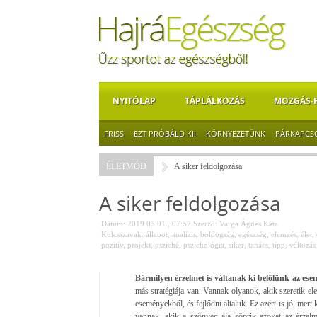
NYITÓLAP
TÁPLÁLKOZÁS
MOZGÁS-
FRISS
EZT PRÓBÁLD KI!
KÖRNYEZETÜNK
PÁRKAPCS
ÉLETMÓD
A siker feldolgozása
A siker feldolgozása
Dátum: 2019.05.01., 07:57
Szerző:
Varga Ágnes Kata
Kulcsszavak:
állapot
,
analízis
,
boldogság
,
egészség
,
elemzés
,
élet
,
pozitív
,
projekt
,
psziché
,
pszichológia
,
siker
,
tanács
,
tipp
,
változás
Bármilyen érzelmet is váltanak ki belőlünk az esem
más stratégiája van. Vannak olyanok, akik szeretik elem
eseményekből, és fejlődni általuk. Ez azért is jó, mert
vannak, akik a szőnyeg alá söprik azokat az érzelm