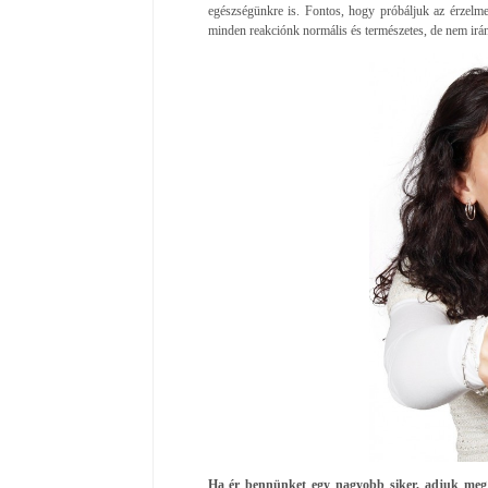
egészségünkre is. Fontos, hogy próbáljuk az érzelme
minden reakciónk normális és természetes, de nem irány
Ha ér bennünket egy nagyobb siker, adjuk meg