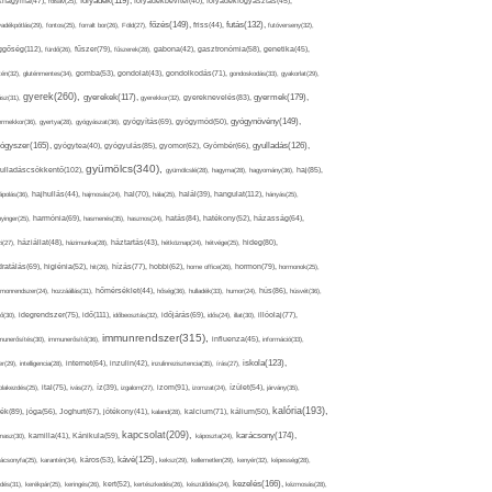
folyadék(119),
khagyma(47),
folsav(25),
folyadékbevitel(40),
folyadékfogyasztás(45),
főzés(149),
futás(132),
yadékpótlás(29),
fontos(25),
forralt bor(26),
Föld(27),
friss(44),
futóverseny(32),
ggőség(112),
fürdő(26),
fűszer(79),
fűszerek(28),
gabona(42),
gasztronómia(58),
genetika(45),
tén(32),
gluténmentes(34),
gomba(53),
gondolat(43),
gondolkodás(71),
gondoskodás(33),
gyakorlat(29),
gyerek(260),
gyermek(179),
gyerekek(117),
ász(31),
gyerekkor(32),
gyereknevelés(83),
gyógynövény(149),
ermekkor(36),
gyertya(28),
gyógyászat(36),
gyógyítás(69),
gyógymód(50),
ógyszer(165),
gyulladás(126),
gyógytea(40),
gyógyulás(85),
gyomor(62),
Gyömbér(66),
gyümölcs(340),
ulladáscsökkentő(102),
gyümölcslé(28),
hagyma(28),
hagyomány(36),
haj(85),
hangulat(112),
ápolás(36),
hajhullás(44),
hajmosás(24),
hal(70),
hála(25),
halál(39),
hányás(25),
yinger(25),
harmónia(69),
hasmenés(35),
hasznos(24),
hatás(84),
hatékony(52),
házasság(64),
i(27),
háziállat(48),
házimunka(28),
háztartás(43),
hétköznap(24),
hétvége(25),
hideg(80),
dratálás(69),
higiénia(52),
hit(26),
hízás(77),
hobbi(62),
home office(26),
hormon(79),
hormonok(25),
rmonrendszer(24),
hozzáállás(31),
hőmérséklet(44),
hőség(36),
hulladék(33),
humor(24),
hús(86),
húsvét(36),
idő(111),
ő(30),
idegrendszer(75),
időbeosztás(32),
időjárás(69),
idős(24),
illat(30),
illóolaj(77),
immunrendszer(315),
munerősítés(30),
immunerősítő(36),
influenza(45),
információ(33),
iskola(123),
er(29),
intelligencia(28),
internet(64),
inzulin(42),
inzulinrezisztencia(35),
írás(27),
olakezdés(25),
ital(75),
ivás(27),
íz(39),
izgalom(27),
izom(91),
izomzat(24),
ízület(54),
járvány(35),
kalória(193),
ték(89),
jóga(56),
Joghurt(67),
jótékony(41),
kaland(28),
kalcium(71),
kálium(50),
kapcsolat(209),
karácsony(174),
masz(30),
kamilla(41),
Kánikula(59),
káposzta(24),
kávé(125),
ácsonyfa(25),
karantén(34),
káros(53),
keksz(29),
kellemetlen(29),
kenyér(32),
képesség(28),
kezelés(166),
dés(31),
kerékpár(25),
keringés(26),
kert(52),
kertészkedés(26),
készülődés(24),
kézmosás(28),