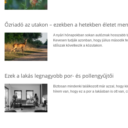
Őzriadó az utakon – ezekben a hetekben életet men
A nyári hónapokban sokan autóznak hosszabb tá
Kevesen tudják azonban, hogy július második fe
időszak következik a közutakon.
Ezek a lakás legnagyobb por- és pollengyűjtői
Biztosan mindenki találkozott már azzal, hogy kin
hírem van, hogy ez a por a lakásban is ott van, c