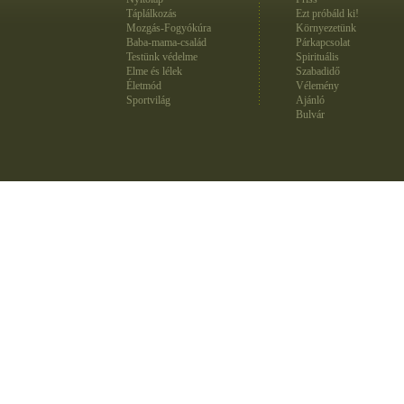
Táplálkozás
Ezt próbáld ki!
Mozgás-Fogyókúra
Környezetünk
Baba-mama-család
Párkapcsolat
Testünk védelme
Spirituális
Elme és lélek
Szabadidő
Életmód
Vélemény
Sportvilág
Ajánló
Bulvár