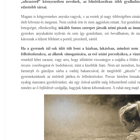
„ultrasteril” környezetben nevelnek, az felnőttkorában több gyulladá
edzettebb társai.
Magam is kétgyermekes anyuka vagyok, s az esetek jó nagy többségében simán 
ételt felvenni és megenni. Nem szólok érte és nem aggódom emiatt. Azt gondo
betegséget, ellenkezőleg:
inkább fontos szerepet játszik némi piszok az im
gyerekes anyukaként nyilván én sem így gondoltam, ezt bevallhatom, de ma
károsnak a túlzott félelmet a portól, piszoktól, sártól.
Ha a gyermek túl sok időt tölt bent a házban, lakásban, mindezt nem 
felfedezőutakra, az állatok simogatására, az eső utáni pocsolyákra, a vízz
remekül lehet sarazni, vagy arra, hogy időnként visszategye a szájába a földre 
összes cserebogarat és bodobácsot, mint a kisebbik fiam. Nem azt mondom, ho
farmerjét és gázoljon sárba a vadiúj bakancsával, de megfelelő „játszós” 
gyermekeinknek az önfeledt játékra és felfedezésekre. Persze hirtelen fenn
nyakig maszatos gyerkőcünket, aki egy órával azelőtt még felismerhető színű ru
mindez az ő fejlődését szolgálja, hagyjuk bátran kibontakozni. A ruhát meg majd