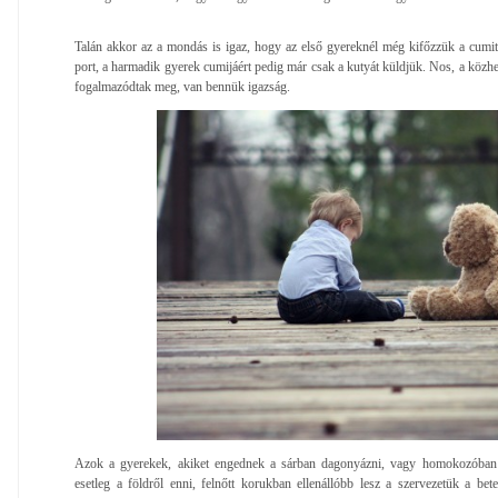
Talán akkor az a mondás is igaz, hogy az első gyereknél még kifőzzük a cumit
port, a harmadik gyerek cumijáért pedig már csak a kutyát küldjük. Nos, a közh
fogalmazódtak meg, van bennük igazság.
Azok a gyerekek, akiket engednek a sárban dagonyázni, vagy homokozóban h
esetleg a földről enni, felnőtt korukban ellenállóbb lesz a szervezetük a b