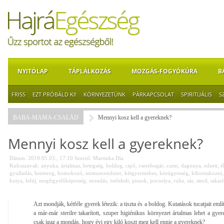
NYITÓLAP
TÁPLÁLKOZÁS
MOZGÁS-FOGYÓKÚRA
B
FRISS
EZT PRÓBÁLD KI!
KÖRNYEZETÜNK
PÁRKAPCSOLAT
SPIRITUÁLIS
S
BABA-MAMA-CSALÁD
Mennyi kosz kell a gyereknek?
Mennyi kosz kell a gyereknek?
Dátum: 2019.05.03., 17:10
Szerző:
Martinka Dia
Kulcsszavak:
anyuka
,
ártalmas
,
betegség
,
boldog
,
cipő
,
cserebogár
,
cumi
,
dagonya
,
edzett
,
é
gyulladás
,
hentereg
,
homokozó
,
immunrendszer
,
kétgyermekes
,
kézügyesség
,
kibontakozni
kutya
,
lefúj
,
megfigyelőképesség
,
mondás
,
önfeledt
,
piszok
,
pocsolya
,
ruha
,
sár
,
steril
,
takarí
Azt mondják, kétféle gyerek létezik: a tiszta és a boldog. Kutatások tucatjait em
a már-már sterilre takarított, szuper higiénikus környezet ártalmas lehet a gy
csak igaz a mondás, hogy évi egy kiló koszt meg kell ennie a gyereknek?