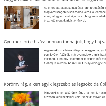
Az energiaárak alakulása és a fenntarthatóság i
Magyarországon is sok család keresi a lehetősé
energiafogyasztását. A jó hír az, hogy nem feltétl
érezhető megtakarítást érjünk el.
Gyermekkori elhízás: honnan tudhatjuk, hogy baj v
A gyermekkori elhízás világszerte egyre nagyo
sem kivétel. A túlsúly már gyermekkorban is hatá
felismerjük, ha egy kisgyermek testsúlya már 
tudhatjuk, mikortól beszélünk túlsúlyról vagy elh
Körömvirág, a kert egyik legszebb és legsokoldalú
Mindenki ismeri a körömvirágot, ha nem is hasz
biztosan találkozott már vele. Nézzük, milyen ez