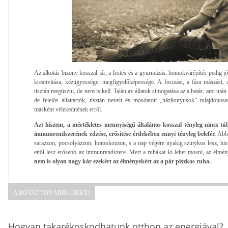
Az alkotás bizony kosszal jár, a festés és a gyurmázás, homokvárépítés pedig j
kreativitása, kézügyessége, megfigyelőképessége. A focizást, a fára mászást,
tisztán megúszni, de nem is kell. Talán az állatok simogatása az a határ, ami ut
de felelős állattartók, tisztán nevelt és mosdatott „házikutyusok” tulajdono
másként vélekednének erről.
Azt hiszem, a mértékletes mennyiségű általános kosszal tényleg nincs 
immunrendszerének edzése, erősítése érdekében ennyi tényleg belefér.
Abbó
sarazzon, pocsolyázzon, homokozzon, s a nap végére nyakig szutykos lesz, his
ettől lesz erősebb az immunrendszere. Mert a ruhákat ki lehet mosni, az él
nem is olyan nagy kár ezekért az élményekért az a pár piszkos ruha.
A ROVAT TOVÁBBI CIKKEI
Hogyan takarékoskodhatunk otthon az energiával?