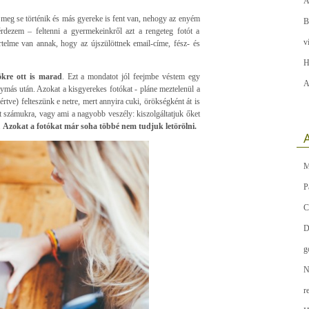
A
 meg se történik és más gyereke is fent van, nehogy az enyém
B
rdezem – feltenni a gyermekeinkről azt a rengeteg fotót a
v
telme van annak, hogy az újszülöttnek email-címe, fész- és
H
ökre ott is marad
. Ezt a mondatot jól feejmbe véstem egy
A
ymás után. Azokat a kisgyerekes fotókat - pláne meztelenül a
tve) felteszünk e netre, mert annyira cuki, örökségként át is
 számukra, vagy ami a nagyobb veszély: kiszolgáltatjuk őket
.
Azokat a fotókat már soha többé nem tudjuk letörölni.
A
M
P
C
D
g
N
r