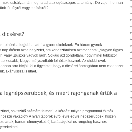
fo
yermek testsúlya már meghaladja az egészséges tartományt. De vajon honnan
fol
ünk túlsúlyról vagy elhízásról?
fü
glu
gy
k dicséret?
gy
gy
zeretnénk a legjobbat adni a gyermekeinknek. Én három gyerek
gy
t nap átélem azt a helyzetet, amikor ösztönösen azt mondom: „Nagyon ügyes
haj
b!”, vagy „Büszke vagyok rád!”. Sokáig azt gondoltam, hogy minél többször
hán
abiztosabb, kiegyensúlyozottabb felnőttek lesznek. Az utóbbi évek
ház
azonban arra hívják fel a figyelmet, hogy a dicséret önmagában nem csodaszer
uk, akár vissza is üthet.
hi
ho
hűt
a legnépszerűbbek, és miért rajonganak értük a
im
ing
isk
szünet, sok szülő számára felmerül a kérdés: milyen programmal töltsék
já
 hosszú vakációt? A nyári táborok évről évre egyre népszerűbbek, hiszen
ka
tosítanak, hanem élményeket, új barátságokat és rengeteg hasznos
kar
gyerekeknek.
kér