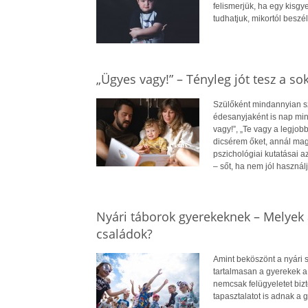
felismerjük, ha egy kisg
tudhatjuk, mikortól beszél
„Ügyes vagy!” – Tényleg jót tesz a so
Szülőként mindannyian s
édesanyjaként is nap min
vagy!”, „Te vagy a legjob
dicsérem őket, annál mag
pszichológiai kutatásai 
– sőt, ha nem jól használj
Nyári táborok gyerekeknek – Melyek 
családok?
Amint beköszönt a nyári 
tartalmasan a gyerekek a
nemcsak felügyeletet biz
tapasztalatot is adnak a 