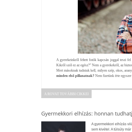
A gyerekeinkről feltett fotók kapcsán joggal teszi fel
Kikről szól ez az egész?” Nem a gyerekekről, az bizt
Mert másoknak tudniuk kell, milyen szép, okos, aran
minden első pillanatnak?
Nem fizetünk érte egyszer 
A ROVAT TOVÁBBI CIKKEI
Gyermekkori elhízás: honnan tudhatj
A gyermekkori elhízás vi
sem kivétel. A túlsúly má