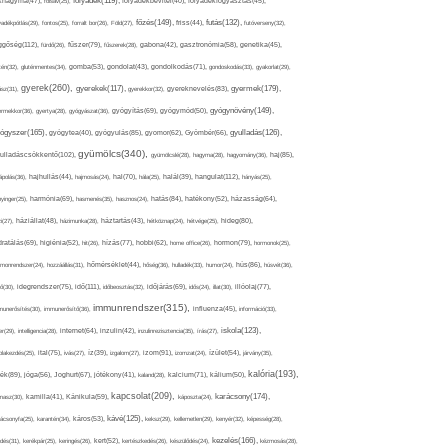
folyadék(119),
khagyma(47),
folsav(25),
folyadékbevitel(40),
folyadékfogyasztás(45),
főzés(149),
futás(132),
yadékpótlás(29),
fontos(25),
forralt bor(26),
Föld(27),
friss(44),
futóverseny(32),
ggőség(112),
fürdő(26),
fűszer(79),
fűszerek(28),
gabona(42),
gasztronómia(58),
genetika(45),
tén(32),
gluténmentes(34),
gomba(53),
gondolat(43),
gondolkodás(71),
gondoskodás(33),
gyakorlat(29),
gyerek(260),
gyermek(179),
gyerekek(117),
ász(31),
gyerekkor(32),
gyereknevelés(83),
gyógynövény(149),
ermekkor(36),
gyertya(28),
gyógyászat(36),
gyógyítás(69),
gyógymód(50),
ógyszer(165),
gyulladás(126),
gyógytea(40),
gyógyulás(85),
gyomor(62),
Gyömbér(66),
gyümölcs(340),
ulladáscsökkentő(102),
gyümölcslé(28),
hagyma(28),
hagyomány(36),
haj(85),
hangulat(112),
ápolás(36),
hajhullás(44),
hajmosás(24),
hal(70),
hála(25),
halál(39),
hányás(25),
yinger(25),
harmónia(69),
hasmenés(35),
hasznos(24),
hatás(84),
hatékony(52),
házasság(64),
i(27),
háziállat(48),
házimunka(28),
háztartás(43),
hétköznap(24),
hétvége(25),
hideg(80),
dratálás(69),
higiénia(52),
hit(26),
hízás(77),
hobbi(62),
home office(26),
hormon(79),
hormonok(25),
rmonrendszer(24),
hozzáállás(31),
hőmérséklet(44),
hőség(36),
hulladék(33),
humor(24),
hús(86),
húsvét(36),
idő(111),
ő(30),
idegrendszer(75),
időbeosztás(32),
időjárás(69),
idős(24),
illat(30),
illóolaj(77),
immunrendszer(315),
munerősítés(30),
immunerősítő(36),
influenza(45),
információ(33),
iskola(123),
er(29),
intelligencia(28),
internet(64),
inzulin(42),
inzulinrezisztencia(35),
írás(27),
olakezdés(25),
ital(75),
ivás(27),
íz(39),
izgalom(27),
izom(91),
izomzat(24),
ízület(54),
járvány(35),
kalória(193),
ték(89),
jóga(56),
Joghurt(67),
jótékony(41),
kaland(28),
kalcium(71),
kálium(50),
kapcsolat(209),
karácsony(174),
masz(30),
kamilla(41),
Kánikula(59),
káposzta(24),
kávé(125),
ácsonyfa(25),
karantén(34),
káros(53),
keksz(29),
kellemetlen(29),
kenyér(32),
képesség(28),
kezelés(166),
dés(31),
kerékpár(25),
keringés(26),
kert(52),
kertészkedés(26),
készülődés(24),
kézmosás(28),