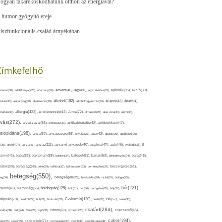
ogyan takarékoskodhatunk otthon az energiával?
 humor gyógyító ereje
iszfunkcionális család árnyékában
Címkefelhő
ajándék(95),
itamin(36),
adalékanyag(28),
adomány(26),
advent(40),
agy(80),
agyműködés(27),
akció(39),
alkohol(182),
ivitás(30),
alapanyag(30),
alkalmazás(28),
alkoholfogyasztás(36),
állapot(43),
állat(54),
allergia(122),
attartás(33),
állóképesség(42),
Alma(72),
almaecet(26),
aloe vera(33),
álom(34),
lvás(272),
alvászavar(66),
aminosav(33),
antibakteriális(42),
antibiotikum(47),
ntioxidáns(198),
anyagcsere(99),
anya(67),
anyuka(27),
apa(42),
ápolás(29),
applikáció(26),
ásványi anyag(111),
(29),
arcbőr(27),
ásványi anyagok(40),
asztma(47),
autó(46),
avokádó(36),
B-
tamin(41),
baba(82),
baktérium(89),
balaton(34),
baleset(51),
banán(53),
bántalmazás(24),
barát(48),
rátok(50),
barátság(58),
béke(29),
bélflóra(37),
bélrendszer(33),
bemelegítés(24),
beszélgetés(61),
betegség(550),
eg(34),
betegségek(39),
bevásárlás(28),
bicikli(25),
biológia(25),
bőr(221),
boldogság(125),
zalom(41),
biztonság(66),
bolt(31),
bor(36),
borogatás(28),
böjt(27),
C-vitamin(120),
rápolás(70),
brokkoli(29),
buli(24),
bűntudat(32),
cékla(28),
cél(57),
célok(30),
család(284),
aretta(38),
cikk(24),
Cink(24),
cipő(37),
citrom(61),
citromfű(26),
csecsemő(45),
cukor(194),
pés(26),
csoki(35),
csokoládé(71),
csomagolás(24),
csont(33),
csontritkulás(36),