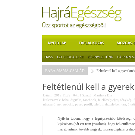
NYITÓLAP
TÁPLÁLKOZÁS
MOZGÁS-
FRISS
EZT PRÓBÁLD KI!
KÖRNYEZETÜNK
PÁRKAPCS
BABA-MAMA-CSALÁD
Feltétlenül kell a gyereknek
Feltétlenül kell a gyerek
Dátum: 2019.11.22., 04:51
Szerző:
Martinka Dia
Kulcsszavak:
baba
,
digitális
,
facebook
,
felelősségteljes
,
fénykép
,
f
népszerű
,
net
,
pedofil
,
poszt
,
profil
,
telefon
,
tiszteletben tart
,
újszü
Nyilván tudom, hogy a legnépszerűbb közösségi ol
kijátszható (bár ezt nem javaslom), hogy felkerülhessen
már itt tartunk, tovább megyek: muszáj digitális csalá