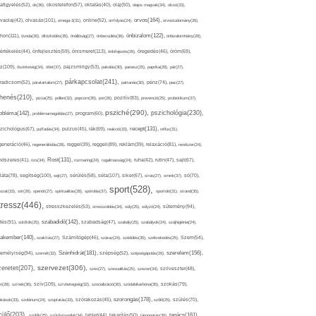
afigyelés(52),
ok(36),
okostelefon(57),
oktatás(40),
olaj(50),
olajos magvak(34),
olcsó(33),
olvasás(101),
orvos(164),
ívaolaj(42),
omega-3(31),
online(52),
orrfolyás(24),
orvostudomány(26),
thon(111),
önbizalom(122),
óvoda(26),
öltözködés(35),
önállóság(27),
önbecsülés(36),
önbizalomhiány(28),
önismeret(113),
értékelés(44),
önfejlesztés(59),
önkifejezés(26),
öregedés(46),
öröm(69),
z(109),
őszinteség(34),
ötlet(37),
pajzsmirigy(53),
pakolás(30),
panasz(25),
paprika(28),
pár(27),
párkapcsolat(241),
radicsom(52),
páratartalom(27),
pattanás(30),
pénz(74),
piac(27),
ihenés(210),
pizza(25),
pollen(32),
popcorn(35),
por(26),
pozitív(83),
prevenció(25),
probiotikum(37),
psziché(290),
pszichológia(230),
obléma(142),
problémamegoldás(27),
program(60),
recept(131),
zichológus(67),
puffadás(34),
pulzus(45),
rák(69),
reakció(33),
reflux(31),
generáció(46),
regenerálódás(28),
reggel(39),
reggeli(89),
reklám(39),
relaxáció(81),
rendszer(24),
Rost(131),
ndszeres(41),
rizs(34),
rozmaring(24),
rugalmasság(24),
ruha(42),
rutin(47),
sajt(67),
segítség(100),
séta(107),
láta(78),
sejt(27),
sérülés(58),
siker(67),
sírás(27),
smink(37),
só(70),
sport(528),
ozat(33),
sör(26),
spenót(27),
spiritualitás(28),
spórolás(37),
sportoló(31),
strand(35),
tressz(446),
sütemény(94),
stresszkezelés(53),
stresszoldás(34),
súly(25),
súlyzó(24),
szabadidő(142),
tés(91),
sütőtök(25),
szabadság(47),
szabály(25),
szabályok(24),
szájhigiénia(24),
akember(140),
szakítás(27),
Számítógép(46),
száraz(24),
szédülés(35),
székrekedés(25),
Szem(54),
Szénhidrát(181),
emélyiség(94),
szerelem(156),
szemét(32),
szépség(52),
szépségápolás(26),
szervezet(306),
zeretet(207),
szex(27),
szexualitás(25),
szezon(34),
szilveszter(48),
szív(109),
n(28),
színek(36),
szívbetegség(32),
szocializáció(30),
szódabikarbóna(35),
szokás(79),
szorongás(178),
okások(33),
szolárium(24),
szoptatás(33),
szórakozás(45),
szőlő(25),
szülés(70),
zülő(203),
tanács(161),
szülők(25),
szűrővizsgálat(34),
tablet(44),
takarítás(50),
támogatás(36),