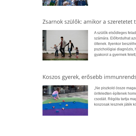
Zsarnok szülők: amikor a szeretetet tú
A szülők elsődleges felad
számára. Előfordulhat azo
öltenek. Ilyenkor beszélh
pszichológiai diagnózis, 
gyakorol a gyermek felett
Koszos gyerek, erősebb immunrends
„Ne piszkold össze magad
önfeledten építenek homo
csodáit. Régóta tartja m
koszosak lesznek játék k