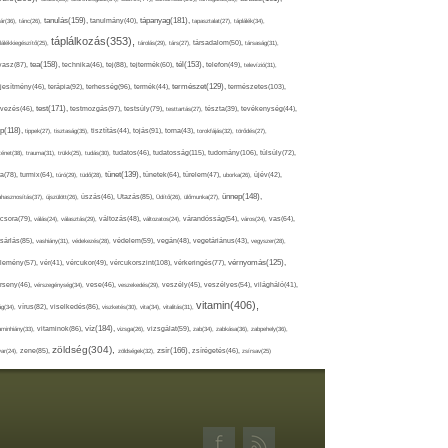
tápanyag(181),
tanulás(159),
ár(36),
tánc(26),
tanulmány(40),
tapasztalat(27),
táplálék(34),
táplálkozás(353),
lálékkiegészítő(25),
tárolás(29),
társ(27),
társadalom(50),
társaság(31),
tea(158),
tél(153),
vasz(87),
technika(46),
tej(88),
tejtermék(60),
telefon(49),
televízió(31),
terápia(92),
terhesség(96),
természet(129),
természetes(103),
ljesítmény(46),
termék(44),
test(171),
testmozgás(97),
rvezés(46),
testsúly(79),
testtartás(27),
tészta(39),
tevékenység(44),
pp(118),
tippek(27),
tisztaság(35),
tisztítás(44),
tojás(91),
torna(43),
torokfájás(32),
törődés(27),
tudatosság(115),
tudomány(106),
ténet(38),
trauma(31),
trükk(25),
tudás(30),
tudatos(46),
túlsúly(72),
tünet(139),
ra(78),
turmix(64),
túró(29),
tüdő(28),
tünetek(64),
türelem(47),
uborka(26),
újév(42),
ünnep(148),
ahasznosítás(37),
újszülött(26),
úszás(46),
Utazás(85),
Üdítő(26),
ülőmunka(27),
csora(79),
válás(24),
választás(29),
változás(48),
változatos(24),
várandósság(54),
város(24),
vas(64),
sárlás(85),
vashiány(31),
védekezés(28),
védelem(59),
vegán(48),
vegetáriánus(43),
vegyszer(28),
vércukorszint(108),
vérnyomás(125),
lemény(57),
vér(41),
vércukor(49),
vérkeringés(77),
rseny(46),
vérszegénység(34),
vese(46),
veszekedés(29),
veszély(45),
veszélyes(54),
világháló(41),
vitamin(406),
ág(34),
vírus(82),
viselkedés(86),
viszketés(30),
vita(34),
vitalitás(31),
víz(184),
aminhiány(33),
vitaminok(86),
vizsga(26),
vizsgálat(59),
zab(34),
zabkása(36),
zabpehely(36),
zöldség(304),
zsír(166),
ar(24),
zene(85),
zöldségek(32),
zsírégetés(46),
zsírsav(25)