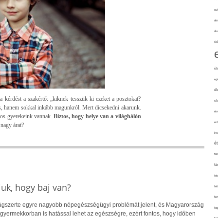
cuk
de
div
éd
él
eg
él
 a kérdést a szakértő: „kiknek tesszük ki ezeket a posztokat?
él
os, hanem sokkal inkább magunkról. Mert dicsekedni akarunk.
elv
yos gyerekeink vannak.
Biztos, hogy helye van a világhálón
erd
nagy árat?
int
é
fa
fá
fel
uk, hogy baj van?
fel
fe
lágszerte egyre nagyobb népegészségügyi problémát jelent, és Magyarország
fo
r gyermekkorban is hatással lehet az egészségre, ezért fontos, hogy időben