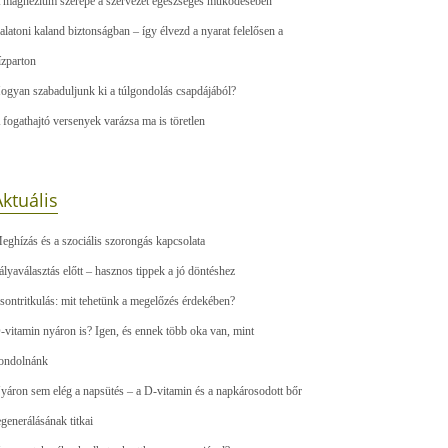
 magnézium szerepe a szervezet egészséges működésében
alatoni kaland biztonságban – így élvezd a nyarat felelősen a
ízparton
ogyan szabaduljunk ki a túlgondolás csapdájából?
 fogathajtó versenyek varázsa ma is töretlen
ktuális
eghízás és a szociális szorongás kapcsolata
ályaválasztás előtt – hasznos tippek a jó döntéshez
sontritkulás: mit tehetünk a megelőzés érdekében?
-vitamin nyáron is? Igen, és ennek több oka van, mint
ondolnánk
yáron sem elég a napsütés – a D-vitamin és a napkárosodott bőr
egenerálásának titkai