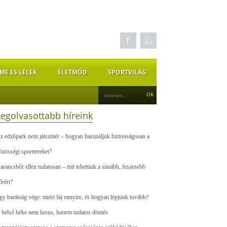
ME ÉS LÉLEK
ÉLETMÓD
SPORTVILÁG
Legolvasottabb híreink
z edzőpark nem játszótér – hogyan használjuk biztonságosan a
özösségi sporttereket?
arancsbőr ellen tudatosan – mit tehetünk a simább, feszesebb
őrért?
gy barátság vége: miért fáj ennyire, és hogyan lépjünk tovább?
 belső béke nem luxus, hanem tudatos döntés