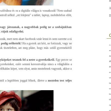
H
A
zférához és ez a digitális világra is vonatkozik! Nem szabad
roll nélkül „ott felejteni” a tablet, laptop, mobiltelefon előtt,
D
k vagy játszanak, a nagyobbak pedig ne a szobájukban
 rájuk odafigyelni.
zák, mert nem akart facebook sztár lenni és nem szerette a rá
 pedig erőltették!
Ha a gyerek azt kéri, ne fotózzuk, vagy ne
A-v
uk tiszteletben, azt meg pláne, hogy más szülő gyermekéről
akt
áll
yképeket tesznek fel a netre a gyerekeikről.
Egy percre se
a
gyerekeinket, ezért semmi keresnivalója nincs a világhálón a
a
dőkádas képet, sem olyat, amin meztelenek vagyunk, akkor a
arc
vi
tól a legtöbben joggal félnek, illetve a
meztelen test teljes
ba
bet
bi
bő
cig
csí