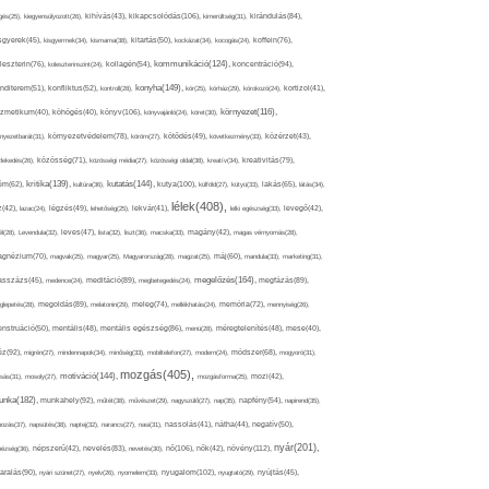
kikapcsolódás(106),
gés(25),
kiegyensúlyozott(26),
kihívás(43),
kimerültség(31),
kirándulás(84),
sgyerek(45),
kisgyermek(34),
kismama(38),
kitartás(50),
kockázat(34),
kocogás(24),
koffein(76),
kommunikáció(124),
koncentráció(94),
leszterin(76),
koleszterinszint(24),
kollagén(54),
konyha(149),
nditerem(51),
konfliktus(52),
kontroll(28),
kór(25),
kórház(29),
kórokozó(24),
kortizol(41),
könyv(106),
környezet(116),
zmetikum(40),
köhögés(40),
könyvajánló(24),
köret(30),
nyezetbarát(31),
környezetvédelem(78),
köröm(27),
kötődés(49),
következmény(33),
közérzet(43),
lekedés(26),
közösség(71),
közösségi média(27),
közösségi oldal(38),
kreatív(34),
kreativitás(79),
kritika(139),
kutatás(144),
kutya(100),
ém(62),
kultúra(36),
külföld(27),
kütyü(33),
lakás(65),
látás(34),
lélek(408),
z(42),
lazac(24),
légzés(49),
lehetőség(25),
lekvár(41),
lelki egészség(33),
levegő(42),
él(28),
Levendula(32),
leves(47),
lista(32),
liszt(36),
macska(33),
magány(42),
magas vérnyomás(28),
gnézium(70),
magvak(25),
magyar(25),
Magyarország(28),
magzat(25),
máj(60),
mandula(33),
marketing(31),
megelőzés(164),
sszázs(45),
medence(24),
meditáció(89),
megbetegedés(24),
megfázás(89),
glepetés(28),
megoldás(89),
melatonin(29),
meleg(74),
mellékhatás(24),
memória(72),
mennyiség(26),
nstruáció(50),
mentális(48),
mentális egészség(86),
menü(28),
méregtelenítés(48),
mese(40),
z(92),
migrén(27),
mindennapok(34),
minőség(33),
mobiltelefon(27),
modern(24),
módszer(68),
mogyoró(31),
mozgás(405),
motiváció(144),
sás(31),
mosoly(27),
mozgásforma(25),
mozi(42),
nka(182),
munkahely(92),
műtét(38),
művészet(29),
nagyszülő(27),
nap(35),
napfény(54),
napirend(35),
pozás(37),
napsütés(38),
naptej(32),
narancs(27),
nasi(31),
nassolás(41),
nátha(44),
negatív(50),
nyár(201),
nő(106),
növény(112),
hézség(36),
népszerű(42),
nevelés(83),
nevetés(30),
nők(42),
nyugalom(102),
aralás(90),
nyári szünet(27),
nyelv(26),
nyomelem(33),
nyugtató(29),
nyújtás(45),