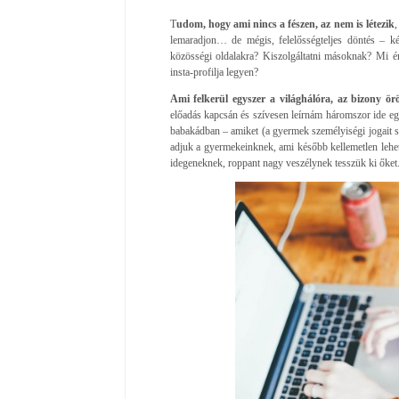
T
udom, hogy ami nincs a fészen, az nem is létezik
,
lemaradjon… de mégis, felelősségteljes döntés – ké
közösségi oldalakra? Kiszolgáltatni másoknak? Mi ér
insta-profilja legyen?
Ami felkerül egyszer a világhálóra, az bizony ör
előadás kapcsán és szívesen leírnám háromszor ide eg
babakádban – amiket (a gyermek személyiségi jogait sér
adjuk a gyermekeinknek, ami később kellemetlen lehet
idegeneknek, roppant nagy veszélynek tesszük ki őket