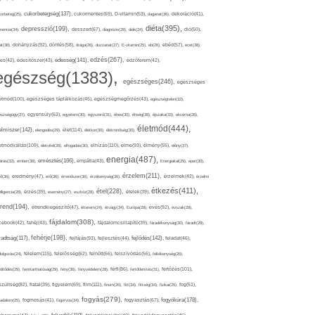
cukorbetegség(137),
orbeteg(25),
cukormentes(69),
D-vitamin(53),
daganat(36),
dekoráció(41),
diéta(395),
depresszió(199),
mencia(34),
desszert(67),
diagnózis(28),
diák(24),
dió(50),
dohányzás(92),
at(38),
döntés(58),
drága(26),
duzzanat(27),
E-vitamin(25),
eb(26),
ebéd(57),
ecet(38),
edzés(267),
édesség(141),
es(42),
édesítőszer(43),
edzőterem(42),
egészség(1383),
egészséges(246),
egészséges
etmód(100),
egészséges táplálkozás(45),
egészségmegőrzés(43),
egészségtelen(32),
észségügy(27),
egyensúly(63),
egyetem(30),
egyszerű(31),
éhes(30),
éhség(38),
éjszaka(33),
ekcéma(26),
életmód(444),
elmiszer(142),
élet(114),
elengedés(29),
életkor(30),
életminőség(30),
etmódváltás(109),
elhízás(110),
elme(93),
életvitel(28),
elfogadás(30),
élmény(55),
előny(37),
energia(487),
emésztés(166),
árás(32),
ember(38),
empátia(43),
Energiaital(29),
eper(30),
érzelem(211),
ő(36),
eredmény(47),
erő(36),
érrendszer(36),
érzékenység(36),
érzelmek(42),
érzelmi
étkezés(411),
étel(228),
elligencia(28),
érzés(39),
esemény(27),
eszköz(28),
ételek(39),
trend(194),
evés(92),
étrendkiegészítő(47),
étterem(24),
étvágy(34),
Európa(28),
évszak(28),
fájdalom(308),
cebook(42),
fahéj(43),
fájdalomcsillapító(39),
fáradékonyság(30),
fáradt(28),
fehérje(198),
radtság(117),
fejfájás(93),
fejlődés(142),
fejlesztés(44),
feladat(46),
félelem(115),
dolgozás(24),
felelősség(62),
felnőtt(66),
felszívódás(56),
féltékenység(26),
fertőzés(101),
töltődés(29),
fenntarthatóság(29),
fény(36),
fényvédelem(28),
férfi(86),
fertőtlenítés(31),
film(111),
szültség(82),
fiatal(39),
figyelem(69),
finom(26),
fitt(34),
fittség(34),
fizikai(25),
fog(51),
fogyás(279),
fogyókúra(178),
gadalom(25),
fogmosás(41),
fogorvos(24),
fogyasztás(67),