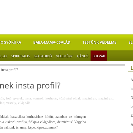
FOGYÓKÚRA
BABA-MAMA-CSALÁD
TESTÜNK VÉDELME
EL
OLAT
SPIRITUÁLIS
SZABADIDŐ
VÉLEMÉNY
AJÁNLÓ
BULVÁR
 insta profil?
A
nek insta profil?
k
N
iók
,
fotó
,
gyerek
,
insta
,
kontroll
,
korhatár
,
közösségi oldal
,
magánügy
,
magánügy.
,
lött
,
veszély
,
világháló
b
E
dalak használata korhatárhoz kötött, azonban ez könnyen
 a kiskorú profilja, fiókja a világhálóra, de miért is? Vagy ha
A
ddá válnunk és annyi képet kiposztolnunk?