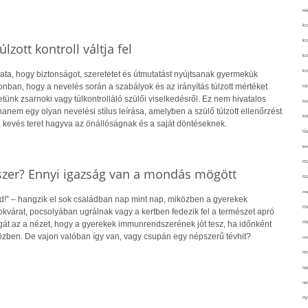
kié
ki
ko
lzott kontroll váltja fel
ko
ko
ata, hogy biztonságot, szeretetet és útmutatást nyújtsanak gyermekük
nban, hogy a nevelés során a szabályok és az irányítás túlzott mértéket
kör
etünk zsarnoki vagy túlkontrolláló szülői viselkedésről. Ez nem hivatalos
köz
hanem egy olyan nevelési stílus leírása, amelyben a szülő túlzott ellenőrzést
kr
, kevés teret hagyva az önállóságnak és a saját döntéseknek.
lá
lev
ma
zer? Ennyi igazság van a mondás mögött
ma
me
!” – hangzik el sok családban nap mint nap, miközben a gyerekek
me
kvárat, pocsolyában ugrálnak vagy a kertben fedezik fel a természet apró
mé
agát az a nézet, hogy a gyerekek immunrendszerének jót tesz, ha időnként
özben. De vajon valóban így van, vagy csupán egy népszerű tévhit?
mo
mu
na
ne
ny