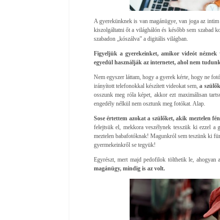
A gyerekünknek is van magánügye, van joga az intim s
kiszolgáltatni őt a világhálón és később sem szabad kont
szabadon „kószálva” a digitális világban.
Figyeljük a gyerekeinket, amikor videót nézne
egyedül használják az internetet, ahol nem tudunk
Nem egyszer láttam, hogy a gyerek kérte, hogy ne fotóz
irányított telefonokkal készített videokat sem,
a szülők
osszunk meg róla képet, akkor ezt maximálisan tarts
engedély nélkül nem osztunk meg fotókat. Alap.
Sose értettem azokat a szülőket, akik meztelen fén
felejtsük el, mekkora veszélynek tesszük ki ezzel a 
meztelen babafotóknak! Magunkról sem teszünk ki für
gyermekeinkről se tegyük!
Egyrészt, mert majd pedofilok tölthetik le, ahogyan at
magánügy, mindig is az volt.