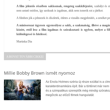
A film jelentős részében sakkoznak, rengeteg szakkifejezést,
szabályt és st
nem untató módon, így azoknak is izgalmas, akik nem ismerik ezt a játékot.
A filmben jók a jelmezek és díszletek, ötletes a vizuális megjelenítés, a zenéket p
A minisorozat ügyesen egyensúlyoz a sakk, a szakmaiság, illetve a magán
között, ettől lesz a film izgalmas és szórakoztató is egyben, melyet a f
különlegessé és hitelessé.
Martinka Dia
A ROVAT TOVÁBBI CIKKEI
Millie Bobby Brown ismét nyomoz
Az Enola Holmes-széria új része ezúttal is a cí
karakterdinamikára épít. Bár a történet már nem 
és a szimpatikus szereplők még mindig szórakoz
megőrzik az előző filmek hangulatát.