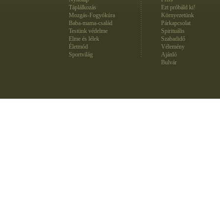
Táplálkozás
Ezt próbáld ki!
Mozgás-Fogyókúra
Környezetünk
Baba-mama-család
Párkapcsolat
Testünk védelme
Spirituális
Elme és lélek
Szabadidő
Életmód
Vélemény
Sportvilág
Ajánló
Bulvár