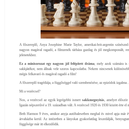
A főszereplő, Anya Josephine Marie Taylor, amerikai-brit-argentin színésznő
nagyon magával ragadó, a filmzenék tárháza gazdag és jól megkomponált, re
jelenetekhez.
Ez a minisorozat egy nagyon jól felépített dráma
, mely azok számára is 
sakkjátékot, nem állnak vele szoros kapcsolatba. Nekem nincsenek különöseb
mégis felkavaró és magával ragadó a film!
A főszereplő tragédiája, a függőséggel való szembenézése, az epizódok izgalma
Mi a vezércsel?
Nos, a vezércsel az egyik legrégebbi ismert
sakkmegnyitás
, amelyet először
Igazán népszerűvé a 19. században vált. A vezércsel 1920 és 1930 között érte el 
Beth Harmon 9 éves, amikor anyja autóbalesetben meghal és mivel apja már éve
árvaházba kerül. Az intézetben a lányokat gyakorlatilag leszedálják, benyugtat
függősége már itt elkezdődik.