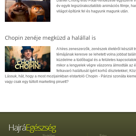
Daniel Chong első Pixar-rendezése egyszerre v
év egyik legszórakoztatóbb animációs filmje, ha
világot építünk fel és hagyunk magunk után.
Chopin zenéje megküzd a halállal is
A híres zeneszerzők, zenészek életéről készült t
témájának keresve se lehetett volna jobbat találn
küzdelme a tüdőbajjal és a felületes kapcsolato
mikor a lengyelek végre vászonra álmodták az éle
felkavaró haláltusát ígért korhű díszletekkel, 
Lássuk, hát, hogy a most mozijainkban elstartoló Chopin - Párizsi szonáta kieme
vagy csak egy túltolt marketing piruett?
Nyitólap
Friss