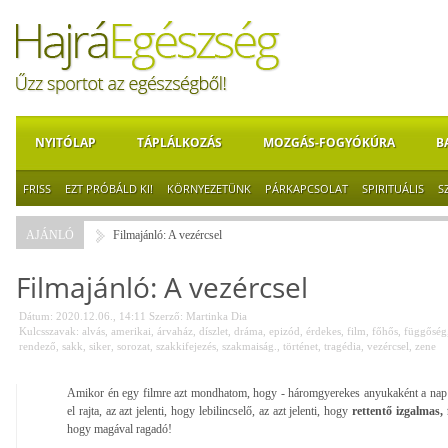
NYITÓLAP
TÁPLÁLKOZÁS
MOZGÁS-FOGYÓKÚRA
B
FRISS
EZT PRÓBÁLD KI!
KÖRNYEZETÜNK
PÁRKAPCSOLAT
SPIRITUÁLIS
S
AJÁNLÓ
Filmajánló: A vezércsel
Filmajánló: A vezércsel
Dátum: 2020.12.06., 14:11
Szerző:
Martinka Dia
Kulcsszavak:
alvás
,
amerikai
,
árvaház
,
díszlet
,
dráma
,
epizód
,
érdekes
,
film
,
főhős
,
függőség
rendező
,
sakk
,
siker
,
sorozat
,
szakkifejezés
,
szakmaiság.
,
történet
,
tragédia
,
vezércsel
,
zene
Amikor én egy filmre azt mondhatom, hogy - háromgyerekes anyukaként a nap 
el rajta, az azt jelenti, hogy lebilincselő, az azt jelenti, hogy
rettentő izgalmas,
hogy magával ragadó!