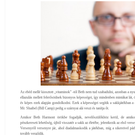
Az ebéd mellé kiosztott „vitaminok” -tól Beth nem tud szabadulni, azonban a nyu
ellazulás mellett felerősödnek bizonyos képességei, így mindenben mintákat lát, 
és képes ezek alapján gondolkodni. Ezek a képességei segítik a sakkjátékban a 
Mr. Shaibel (Bill Camp) pedig a szárnyai alá veszi és tanítja őt.
Amikor Beth Harmont örökbe fogadják, nevelőszülőkhöz kerül, de amikor
pénzkereseti lehetőség, újból visszatér a sakk az életébe, jelentkezik az első vers
Versenyről versenyre jár, ahol diadalmaskodik a játékban, míg a sikereivel p
tovább vergődik.