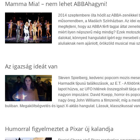
Mamma Mia! – nem lehet ABBAhagyni!
2014 szeptembere óta hódít az ABBA-zenékkel ta
műsorrendben, a Madách Színházban. Az idei egy
megfejteni, hogy az ABBA férfi tagjai által zenei
miért ilyen népszerű még mindig? Ezek motoszk
dalokat, könnyed hangulatot ígért egy mesebeli 
aluliaknak nem ajánlott, örökzöld musical mai 
Az igazság ideát van
Steven Spielberg, kedvenc popcorn mozis mesemo
Harmadik típusú találkozások, az E.T. - A földönk
lapot húzva, az UFO hitének összegzését tárja el
nagyon impozáns: David Koepp, horror és popcor
nagy öreg John Williams a filmzenét, míg a meste
buliban. Megaköltségvetés és igazi X-aktás hangulat. Lássuk, klasszikussal va
Humorral figyelmeztet a Pixar új kalandja