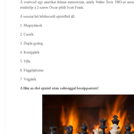
A vezércsel egy amerikai drámai minisorozat, amely Walter Tevis 1983-as azon
rendezője a 2-szeres Oscar-jelölt Scott Frank.
A sorozat hét lebilincselő epizódból áll:
1. Megnyitások
2. Cserék
3. Dupla gyalog
4. Középjáték
5. Villa
6. Függőjátszma
7. Végjáték
A film az első epizód után valósággal beszippantott!