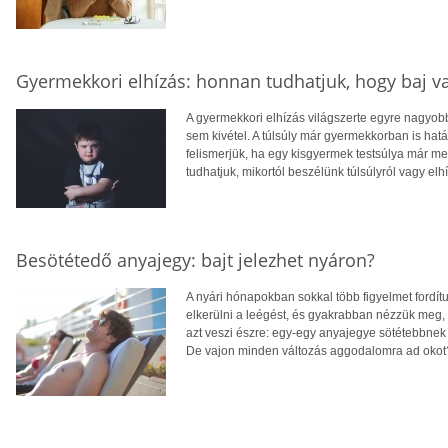
Gyermekkori elhízás: honnan tudhatjuk, hogy baj v
A gyermekkori elhízás világszerte egyre nagyo
sem kivétel. A túlsúly már gyermekkorban is hatá
felismerjük, ha egy kisgyermek testsúlya már 
tudhatjuk, mikortól beszélünk túlsúlyról vagy elh
Besötétedő anyajegy: bajt jelezhet nyáron?
A nyári hónapokban sokkal több figyelmet fordít
elkerülni a leégést, és gyakrabban nézzük meg,
azt veszi észre: egy-egy anyajegye sötétebbnek 
De vajon minden változás aggodalomra ad okot