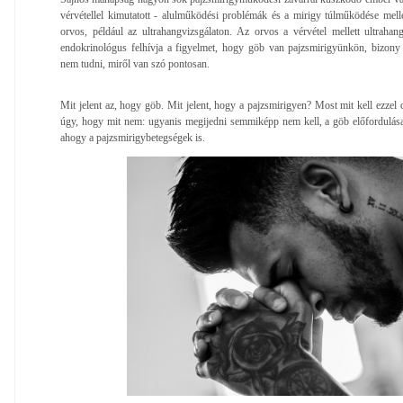
vérvétellel kimutatott - alulműködési problémák és a mirigy túlműködése melle
orvos, például az ultrahangvizsgálaton. Az orvos a vérvétel mellett ultrahan
endokrinológus felhívja a figyelmet, hogy göb van pajzsmirigyünkön, bizony 
nem tudni, miről van szó pontosan.
Mit jelent az, hogy göb. Mit jelent, hogy a pajzsmirigyen? Most mit kell ezzel
úgy, hogy mit nem: ugyanis megijedni semmiképp nem kell, a göb előfordulása
ahogy a pajzsmirigybetegségek is.