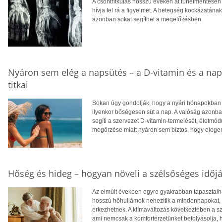
A csontritkulás hosszú éveken át tünetmentesen a
hívja fel rá a figyelmet. A betegség kockázatána
azonban sokat segíthet a megelőzésben.
Nyáron sem elég a napsütés – a D-vitamin és a na
titkai
Sokan úgy gondolják, hogy a nyári hónapokban f
ilyenkor bőségesen süt a nap. A valóság azonba
segíti a szervezet D-vitamin-termelését, életm
megőrzése miatt nyáron sem biztos, hogy eleg
Hőség és hideg – hogyan növeli a szélsőséges időjá
Az elmúlt években egyre gyakrabban tapasztalhat
hosszú hőhullámok nehezítik a mindennapokat, té
érkezhetnek. A klímaváltozás következtében a 
ami nemcsak a komfortérzetünket befolyásolja, 