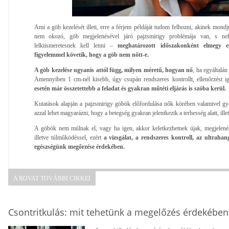
Ami a göb kezelését illeti, erre a férjem példáját tudom felhozni, akinek mondj
nem okozó, göb megjelenésével járó pajzsmirigy problémája van, s ne
lelkiismeretesnek kell lenni –
meghatározott időszakonként elmegy e
figyelemmel követik, hogy a göb nem nőtt-e.
A göb kezelése ugyanis attól függ, milyen méretű, hogyan nő
, ha egyáltalá
Amennyiben 1 cm-nél kisebb, úgy csupán rendszeres kontrollt, ellenőrzést i
esetén már összetettebb a feladat és gyakran műtéti eljárás is szóba kerül.
Kutatások alapján a pajzsmirigy göbök előfordulása nők körében valamivel gya
azzal lehet magyarázni, hogy a betegség gyakran jelentkezik a terhesség alatt, illet
A göbök nem múlnak el, vagy ha igen, akkor keletkezhetnek újak, megjelenésü
illetve túlműködéssel, ezért
a vizsgálat, a rendszeres kontroll, az ultrahan
egészségünk megőrzése érdekében.
A ROVAT TOVÁBBI CIKKEI
Csontritkulás: mit tehetünk a megelőzés érdekében