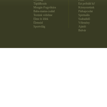
Táplálkozás
Ezt próbáld ki!
Mozgás-Fogyókúra
Környezetünk
Baba-mama-család
Párkapcsolat
Testünk védelme
Spirituális
Elme és lélek
Szabadidő
Életmód
Vélemény
Sportvilág
Ajánló
Bulvár