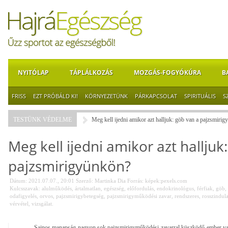
NYITÓLAP
TÁPLÁLKOZÁS
MOZGÁS-FOGYÓKÚRA
B
FRISS
EZT PRÓBÁLD KI!
KÖRNYEZETÜNK
PÁRKAPCSOLAT
SPIRITUÁLIS
S
TESTÜNK VÉDELME
Meg kell ijedni amikor azt halljuk: göb van a pajzsmiri
Meg kell ijedni amikor azt halljuk
pajzsmirigyünkön?
Dátum: 2021.07.07., 20:01
Szerző:
Martinka Dia
Forrás:
képek:pexels.com
Kulcsszavak:
alulműködés
,
ártalmatlan
,
egészség
,
előfordulás
,
endokrinológus
,
férfiak
,
göb
,
odafigyelés
,
orvos
,
pajzsmirigybetegség
,
pajzsmirigyműködési zavar
,
rendszeres
,
rosszindul
vérvétel
,
vizsgálat.
Sajnos manapság nagyon sok pajzsmirigyműködési zavarral küszködő ember va