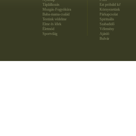
Táplálkozás
Ezt próbáld ki!
Mozgás-Fogyókúra
Környezetünk
Baba-mama-család
Párkapcsolat
Testünk védelme
Spirituális
Elme és lélek
Szabadidő
Életmód
Vélemény
Sportvilág
Ajánló
Bulvár