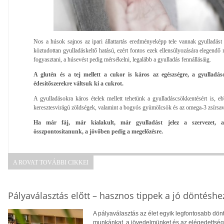
Nos a húsok sajnos az ipari állattartás eredményeképp tele vannak gyulladás
köztudottan gyulladáskeltő hatású, ezért fontos ezek ellensúlyozására elegendő
fogyasztani, a húsevést pedig mérsékelni, legalább a gyulladás fennállásáig.
A glutén és a tej mellett a cukor is káros az egészségre, a gyulladá
édesítőszerekre váltsuk ki a cukrot.
A gyulladásokra káros ételek mellett tehetünk a gyulladáscsökkentésért is, eb
keresztesvirágú zöldségek, valamint a bogyós gyümölcsök és az omega-3 zsírsav
Ha már fáj, már kialakult, már gyulladást jelez a szervezet, 
összpontosítanunk, a jövőben pedig a megelőzésre.
A ROVAT TOVÁBBI CIKKEI
Pályaválasztás előtt – hasznos tippek a jó döntéshe
A pályaválasztás az élet egyik legfontosabb dö
munkánkat, a jövedelmünket és az elégedettség