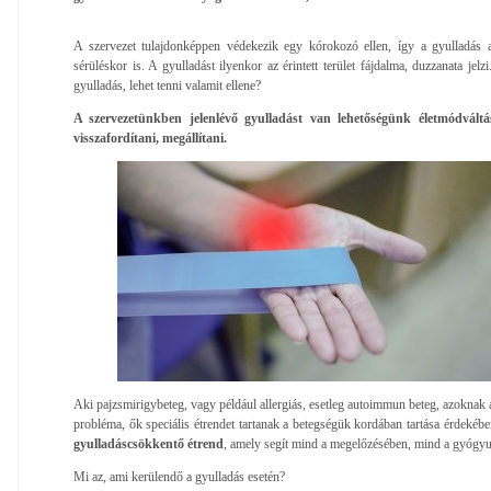
A szervezet tulajdonképpen védekezik egy kórokozó ellen, így a gyulladás a 
sérüléskor is. A gyulladást ilyenkor az érintett terület fájdalma, duzzanata jelz
gyulladás, lehet tenni valamit ellene?
A szervezetünkben jelenlévő gyulladást van lehetőségünk életmódváltás
visszafordítani, megállítani.
Aki pajzsmirigybeteg, vagy például allergiás, esetleg autoimmun beteg, azoknak 
probléma, ők speciális étrendet tartanak a betegségük kordában tartása érdekében
gyulladáscsökkentő étrend
, amely segít mind a megelőzésében, mind a gyógyu
Mi az, ami kerülendő a gyulladás esetén?