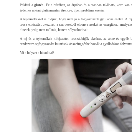
Például a
glutén.
Ez a búzában, az árpában és a rozsban található, köze van a
érdemes áttérni gluténmentes étrendre, ilyen probléma esetén.
A tejtermékekről is tudjuk, hogy nem jó a fogyasztásuk gyulladás esetén. A t
rossz emésztést okoznak, a szervezetből elvonva azokat az energiákat, amelyeke
tünetek pedig nem múlnak, hanem súlyosbodnak.
A tej és a tejtermékek kifejezetten rosszabbítják ekcéma, az akne és egyéb bő
rendszeres tejfogyasztást kutatások összefüggésbe hozták a gyulladásos folyama
Mi a helyzet a húsokkal?