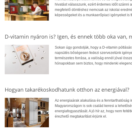
hivatást válasszunk, ezért érdemes időt szánni
megfelelő döntéshez nemcsak az iskolai eredm
képességeket és a munkaerőpiaci igényeket is f
D-vitamin nyáron is? Igen, és ennek több oka van,
Sokan úgy gondolják, hogy a D-vitamin pótlására
napsütés bőségesen fedezi szervezetünk igényei
természetes forrása, a valóság ennél jóval öss
hónapokban sem biztos, hogy mindenki elegendő
Hogyan takarékoskodhatunk otthon az energiával?
Az energiaárak alakulása és a fenntarthatóság i
Magyarországon is sok család keresi a lehetősé
energiafogyasztását. A jó hír az, hogy nem feltétl
érezhető megtakarítást érjünk el.