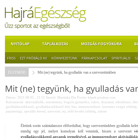
NYITÓLAP
TÁPLÁLKOZÁS
MOZGÁS-FOGYÓKÚRA
B
FRISS
EZT PRÓBÁLD KI!
KÖRNYEZETÜNK
PÁRKAPCSOLAT
SPIRITUÁLIS
S
ÉLETMÓD
Mit (ne) tegyünk, ha gyulladás van a szervezetünkben
Mit (ne) tegyünk, ha gyulladás v
Dátum: 2021.08.05., 21:11
Szerző:
Martinka Dia
Forrás:
képek:pixabay.com
Kulcsszavak:
aktivizálódik
,
autoimmun
,
bogyós gyümölcs
,
cukor
,
duzzanat
,
édesítőszer
,
élet
gyulladáscsökkentő
,
gyulladáscsökkentő étel
,
hús
,
immunrendszer
,
keresztes virágú zöldség
pajzsmirigy
,
speciális étrend
,
szervezet
,
tej
,
zöld leveles zöldség
,
zsírsav
Életünk során számtalanszor előfordulhat, hogy szervezetünkben gyulladás kelet
mindig egy jel, melyet komolyan kell vennünk, hiszen a szervezet
vé
gyulladáscsökkentő anyagok termelésével, az immunrendszer aktivizálódás