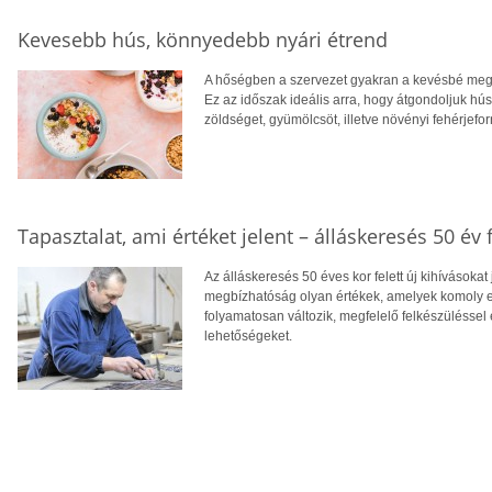
Kevesebb hús, könnyedebb nyári étrend
A hőségben a szervezet gyakran a kevésbé megte
Ez az időszak ideális arra, hogy átgondoljuk hú
zöldséget, gyümölcsöt, illetve növényi fehérjefo
Tapasztalat, ami értéket jelent – álláskeresés 50 év f
Az álláskeresés 50 éves kor felett új kihívásokat
megbízhatóság olyan értékek, amelyek komoly el
folyamatosan változik, megfelelő felkészüléssel 
lehetőségeket.