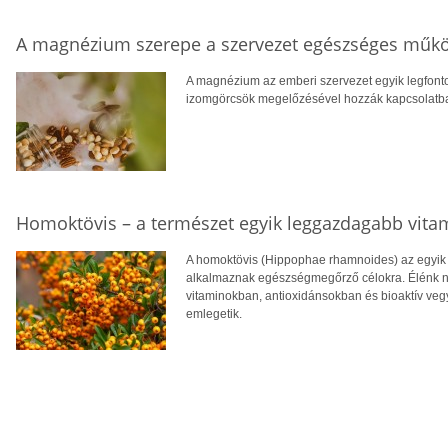
A magnézium szerepe a szervezet egészséges műk
A magnézium az emberi szervezet egyik legfont
izomgörcsök megelőzésével hozzák kapcsolatba, v
Homoktövis – a természet egyik leggazdagabb vita
A homoktövis (Hippophae rhamnoides) az egyik
alkalmaznak egészségmegőrző célokra. Élénk n
vitaminokban, antioxidánsokban és bioaktív veg
emlegetik.