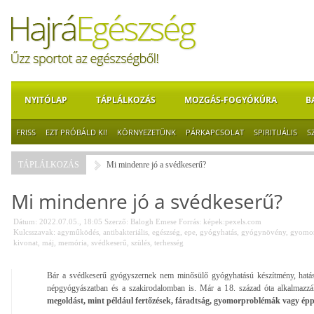
NYITÓLAP
TÁPLÁLKOZÁS
MOZGÁS-FOGYÓKÚRA
B
FRISS
EZT PRÓBÁLD KI!
KÖRNYEZETÜNK
PÁRKAPCSOLAT
SPIRITUÁLIS
S
TÁPLÁLKOZÁS
Mi mindenre jó a svédkeserű?
Mi mindenre jó a svédkeserű?
Dátum: 2022.07.05., 18:05
Szerző:
Balogh Emese
Forrás:
képek:pexels.com
Kulcsszavak:
agyműködés
,
antibakteriális
,
egészség
,
epe
,
gyógyhatás
,
gyógynövény
,
gyomo
kivonat
,
máj
,
memória
,
svédkeserű
,
szülés
,
terhesség
Bár a svédkeserű gyógyszernek nem minősülő gyógyhatású készítmény, hatása
népgyógyászatban és a szakirodalomban is. Már a 18. század óta alkalmazz
megoldást, mint például fertőzések, fáradtság, gyomorproblémák vagy épp