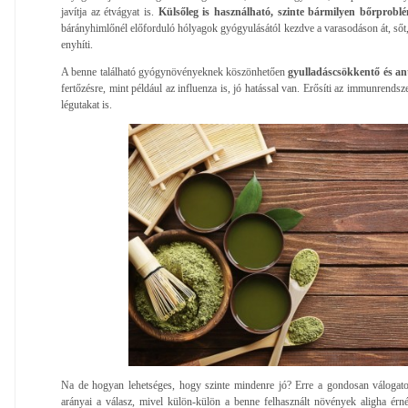
javítja az étvágyat is.
Külsőleg is használható, szinte bármilyen bőrproblé
bárányhimlőnél előforduló hólyagok gyógyulásától kezdve a varasodáson át, sőt,
enyhíti.
A benne található gyógynövényeknek köszönhetően
gyulladáscsökkentő és ant
fertőzésre, mint például az influenza is, jó hatással van. Erősíti az immunrendsze
légutakat is.
Na de hogyan lehetséges, hogy szinte mindenre jó? Erre a gondosan válogat
arányai a válasz, mivel külön-külön a benne felhasznált növények aligha érn