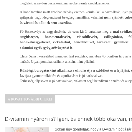
megfelelő arányban összekombinálva őket szinte csodákra képes.
Alkoholtartalma miatt azonban néhány esetben kerülni kell a használatát, ilyen p
epilepszia vagy idegrendszeri betegség fennállása, valamint
nem ajánlott cuko
és várandós nőknek sem a szedése.
Fő összetevője az angyalcsökér, de ezen kívül tartalmaz még a
mai svédkes
szegfűszeget, borsmentalevelet, vidrafűlevelet, csillagánizst, f
bábakalácsgyökeret, cickafarkat, benedekfüvet, tárnicsot, gyömbért, 
valamint egyéb gyógynövényeket is.
Claus Samst kéziratából maradtak fent részletek, melyben 46 pontban tárgyalja
hatását. Olyan pontokat találunk a listán, mint például:
Külsőleg, borogatásként alkalmazva elmulasztja a szédülést és a fejfájást,
Javítja a gyomorműködést és a puffadásra is jó hatással van.
Terhességi fájásokra is jó hatással van, valamint segít beindítani a szülést és a teje
A ROVAT TOVÁBBI CIKKEI
D-vitamin nyáron is? Igen, és ennek több oka van,
Sokan úgy gondolják, hogy a D-vitamin pótlására