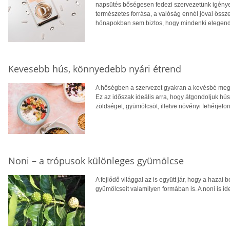
napsütés bőségesen fedezi szervezetünk igényei
természetes forrása, a valóság ennél jóval öss
hónapokban sem biztos, hogy mindenki elegendő
Kevesebb hús, könnyedebb nyári étrend
A hőségben a szervezet gyakran a kevésbé megte
Ez az időszak ideális arra, hogy átgondoljuk hú
zöldséget, gyümölcsöt, illetve növényi fehérjefo
Noni – a trópusok különleges gyümölcse
A fejlődő világgal az is együtt jár, hogy a hazai 
gyümölcseit valamilyen formában is. A noni is ide