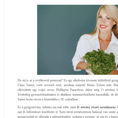
De mi is az a svédkeserű pontosan? Ez egy alkoholos kivonata különböző gyóg
Claus Samst, svéd orvostól ered, azonban ismertté Maria Treben tette. B
elkészítette egy svájci orvos, Phillippus Paracelsus, ekkor még 11 növényi ös
Eredetileg gyomorbántalmakra és általános immunerősítőként használták, de idő
Samst hozta vissza a köztudatba a 18. században.
Ez a gyógynövény tinktúra ma már több, mint
11 növény részét tartalmazza
é
epe és bélrendszer kezelésére is. Ezen kívül természetesen hatással van szinte az
anyagcseréjét és elősegíti a méregtelenítést, serkenti a gyomor, az epe és a hasn