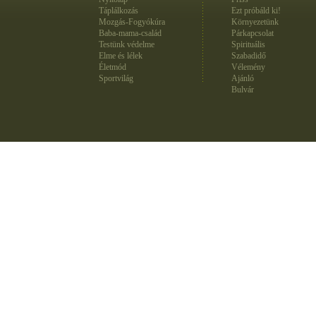
Táplálkozás
Ezt próbáld ki!
Mozgás-Fogyókúra
Környezetünk
Baba-mama-család
Párkapcsolat
Testünk védelme
Spirituális
Elme és lélek
Szabadidő
Életmód
Vélemény
Sportvilág
Ajánló
Bulvár