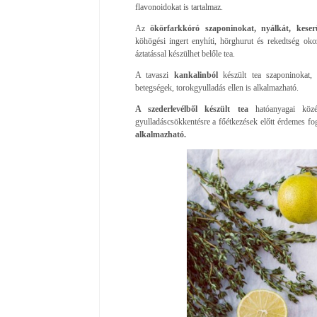
flavonoidokat is tartalmaz.
Az
ökörfarkkóró szaponinokat, nyálkát, keser
köhögési ingert enyhíti, hörghurut és rekedtség okoz
áztatással készülhet belőle tea.
A tavaszi
kankalinból
készült tea szaponinokat, f
betegségek, torokgyulladás ellen is alkalmazható.
A szederlevélből készült tea
hatóanyagai köz
gyulladáscsökkentésre a főétkezések előtt érdemes fog
alkalmazható.