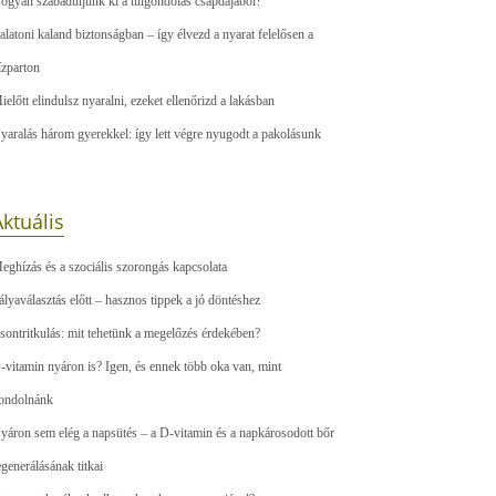
ogyan szabaduljunk ki a túlgondolás csapdájából?
alatoni kaland biztonságban – így élvezd a nyarat felelősen a
ízparton
ielőtt elindulsz nyaralni, ezeket ellenőrizd a lakásban
yaralás három gyerekkel: így lett végre nyugodt a pakolásunk
ktuális
eghízás és a szociális szorongás kapcsolata
ályaválasztás előtt – hasznos tippek a jó döntéshez
sontritkulás: mit tehetünk a megelőzés érdekében?
-vitamin nyáron is? Igen, és ennek több oka van, mint
ondolnánk
yáron sem elég a napsütés – a D-vitamin és a napkárosodott bőr
egenerálásának titkai