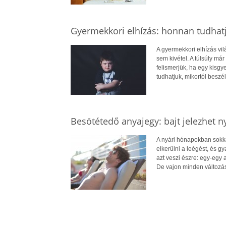
Gyermekkori elhízás: honnan tudhatj
A gyermekkori elhízás vi
sem kivétel. A túlsúly má
felismerjük, ha egy kisg
tudhatjuk, mikortól beszél
Besötétedő anyajegy: bajt jelezhet n
A nyári hónapokban sokkal
elkerülni a leégést, és 
azt veszi észre: egy-egy
De vajon minden változá