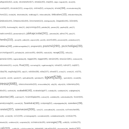
afigyelés(52),
ok(36),
okostelefon(57),
oktatás(40),
olaj(50),
olajos magvak(34),
olcsó(33),
olvasás(101),
orvos(164),
ívaolaj(42),
omega-3(31),
online(52),
orrfolyás(24),
orvostudomány(26),
thon(111),
önbizalom(122),
óvoda(26),
öltözködés(35),
önállóság(27),
önbecsülés(36),
önbizalomhiány(28),
önismeret(113),
értékelés(44),
önfejlesztés(59),
önkifejezés(26),
öregedés(46),
öröm(69),
z(109),
őszinteség(34),
ötlet(37),
pajzsmirigy(53),
pakolás(30),
panasz(25),
paprika(28),
pár(27),
párkapcsolat(241),
radicsom(52),
páratartalom(27),
pattanás(30),
pénz(74),
piac(27),
ihenés(210),
pizza(25),
pollen(32),
popcorn(35),
por(26),
pozitív(83),
prevenció(25),
probiotikum(37),
psziché(290),
pszichológia(230),
obléma(142),
problémamegoldás(27),
program(60),
recept(131),
zichológus(67),
puffadás(34),
pulzus(45),
rák(69),
reakció(33),
reflux(31),
generáció(46),
regenerálódás(28),
reggel(39),
reggeli(89),
reklám(39),
relaxáció(81),
rendszer(24),
Rost(131),
ndszeres(41),
rizs(34),
rozmaring(24),
rugalmasság(24),
ruha(42),
rutin(47),
sajt(67),
segítség(100),
séta(107),
láta(78),
sejt(27),
sérülés(58),
siker(67),
sírás(27),
smink(37),
só(70),
sport(528),
ozat(33),
sör(26),
spenót(27),
spiritualitás(28),
spórolás(37),
sportoló(31),
strand(35),
tressz(446),
sütemény(94),
stresszkezelés(53),
stresszoldás(34),
súly(25),
súlyzó(24),
szabadidő(142),
tés(91),
sütőtök(25),
szabadság(47),
szabály(25),
szabályok(24),
szájhigiénia(24),
akember(140),
szakítás(27),
Számítógép(46),
száraz(24),
szédülés(35),
székrekedés(25),
Szem(54),
Szénhidrát(181),
emélyiség(94),
szerelem(156),
szemét(32),
szépség(52),
szépségápolás(26),
szervezet(306),
zeretet(207),
szex(27),
szexualitás(25),
szezon(34),
szilveszter(48),
szív(109),
n(28),
színek(36),
szívbetegség(32),
szocializáció(30),
szódabikarbóna(35),
szokás(79),
szorongás(178),
okások(33),
szolárium(24),
szoptatás(33),
szórakozás(45),
szőlő(25),
szülés(70),
zülő(203),
tanács(161),
szülők(25),
szűrővizsgálat(34),
tablet(44),
takarítás(50),
támogatás(36),