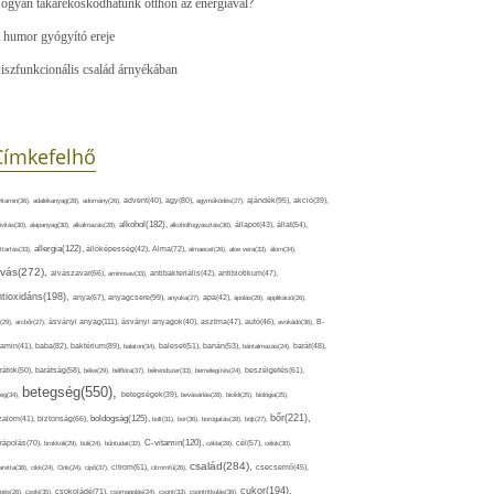
ogyan takarékoskodhatunk otthon az energiával?
 humor gyógyító ereje
iszfunkcionális család árnyékában
Címkefelhő
ajándék(95),
itamin(36),
adalékanyag(28),
adomány(26),
advent(40),
agy(80),
agyműködés(27),
akció(39),
alkohol(182),
ivitás(30),
alapanyag(30),
alkalmazás(28),
alkoholfogyasztás(36),
állapot(43),
állat(54),
allergia(122),
attartás(33),
állóképesség(42),
Alma(72),
almaecet(26),
aloe vera(33),
álom(34),
lvás(272),
alvászavar(66),
aminosav(33),
antibakteriális(42),
antibiotikum(47),
ntioxidáns(198),
anyagcsere(99),
anya(67),
anyuka(27),
apa(42),
ápolás(29),
applikáció(26),
ásványi anyag(111),
(29),
arcbőr(27),
ásványi anyagok(40),
asztma(47),
autó(46),
avokádó(36),
B-
tamin(41),
baba(82),
baktérium(89),
balaton(34),
baleset(51),
banán(53),
bántalmazás(24),
barát(48),
rátok(50),
barátság(58),
béke(29),
bélflóra(37),
bélrendszer(33),
bemelegítés(24),
beszélgetés(61),
betegség(550),
eg(34),
betegségek(39),
bevásárlás(28),
bicikli(25),
biológia(25),
bőr(221),
boldogság(125),
zalom(41),
biztonság(66),
bolt(31),
bor(36),
borogatás(28),
böjt(27),
C-vitamin(120),
rápolás(70),
brokkoli(29),
buli(24),
bűntudat(32),
cékla(28),
cél(57),
célok(30),
család(284),
aretta(38),
cikk(24),
Cink(24),
cipő(37),
citrom(61),
citromfű(26),
csecsemő(45),
cukor(194),
pés(26),
csoki(35),
csokoládé(71),
csomagolás(24),
csont(33),
csontritkulás(36),