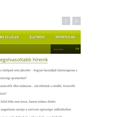
ME ÉS LÉLEK
ÉLETMÓD
SPORTVILÁG
Legolvasottabb híreink
z edzőpark nem játszótér – hogyan használjuk biztonságosan a
özösségi sporttereket?
arancsbőr ellen tudatosan – mit tehetünk a simább, feszesebb
őrért?
 belső béke nem luxus, hanem tudatos döntés
 magnézium szerepe a szervezet egészséges működésében