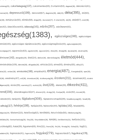
cukorbetegség(137),
orbeteg(25),
cukormentes(69),
D-vitamin(53),
daganat(36),
dekoráció(41),
diéta(395),
depresszió(199),
mencia(34),
desszert(67),
diagnózis(28),
diák(24),
dió(50),
dohányzás(92),
at(38),
döntés(58),
drága(26),
duzzanat(27),
E-vitamin(25),
eb(26),
ebéd(57),
ecet(38),
edzés(267),
édesség(141),
es(42),
édesítőszer(43),
edzőterem(42),
egészség(1383),
egészséges(246),
egészséges
etmód(100),
egészséges táplálkozás(45),
egészségmegőrzés(43),
egészségtelen(32),
észségügy(27),
egyensúly(63),
egyetem(30),
egyszerű(31),
éhes(30),
éhség(38),
éjszaka(33),
ekcéma(26),
életmód(444),
elmiszer(142),
élet(114),
elengedés(29),
életkor(30),
életminőség(30),
etmódváltás(109),
elhízás(110),
elme(93),
életvitel(28),
elfogadás(30),
élmény(55),
előny(37),
energia(487),
emésztés(166),
árás(32),
ember(38),
empátia(43),
Energiaital(29),
eper(30),
érzelem(211),
ő(36),
eredmény(47),
erő(36),
érrendszer(36),
érzékenység(36),
érzelmek(42),
érzelmi
étkezés(411),
étel(228),
elligencia(28),
érzés(39),
esemény(27),
eszköz(28),
ételek(39),
trend(194),
evés(92),
étrendkiegészítő(47),
étterem(24),
étvágy(34),
Európa(28),
évszak(28),
fájdalom(308),
cebook(42),
fahéj(43),
fájdalomcsillapító(39),
fáradékonyság(30),
fáradt(28),
fehérje(198),
radtság(117),
fejfájás(93),
fejlődés(142),
fejlesztés(44),
feladat(46),
félelem(115),
dolgozás(24),
felelősség(62),
felnőtt(66),
felszívódás(56),
féltékenység(26),
fertőzés(101),
töltődés(29),
fenntarthatóság(29),
fény(36),
fényvédelem(28),
férfi(86),
fertőtlenítés(31),
film(111),
szültség(82),
fiatal(39),
figyelem(69),
finom(26),
fitt(34),
fittség(34),
fizikai(25),
fog(51),
fogyás(279),
fogyókúra(178),
gadalom(25),
fogmosás(41),
fogorvos(24),
fogyasztás(67),