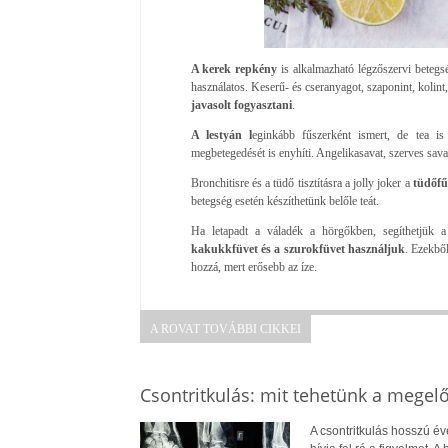
A kerek repkény
is alkalmazható légzőszervi betegsé
használatos. Keserű- és cseranyagot, szaponint, kolint,
javasolt fogyasztani
.
A lestyán l
eginkább fűszerként ismert, de tea is
megbetegedését is enyhíti. Angelikasavat, szerves savaka
Bronchitisre és a tüdő tisztításra a jolly joker a
tüdőfűl
betegség esetén készíthetünk belőle teát.
Ha letapadt a váladék a hörgőkben, segíthetjük a
kakukkfüvet és a szurokfüvet használjuk
. Ezekbő
hozzá, mert erősebb az íze.
A ROVAT TOVÁBBI CIKKEI
Csontritkulás: mit tehetünk a megel
A csontritkulás hosszú év