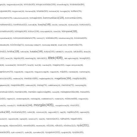
kikapcsolódás(106),
gés(25),
kiegyensúlyozott(26),
kihívás(43),
kimerültség(31),
kirándulás(84),
sgyerek(45),
kisgyermek(34),
kismama(38),
kitartás(50),
kockázat(34),
kocogás(24),
koffein(76),
kommunikáció(124),
koncentráció(94),
leszterin(76),
koleszterinszint(24),
kollagén(54),
konyha(149),
nditerem(51),
konfliktus(52),
kontroll(28),
kór(25),
kórház(29),
kórokozó(24),
kortizol(41),
könyv(106),
környezet(116),
zmetikum(40),
köhögés(40),
könyvajánló(24),
köret(30),
nyezetbarát(31),
környezetvédelem(78),
köröm(27),
kötődés(49),
következmény(33),
közérzet(43),
lekedés(26),
közösség(71),
közösségi média(27),
közösségi oldal(38),
kreatív(34),
kreativitás(79),
kritika(139),
kutatás(144),
kutya(100),
ém(62),
kultúra(36),
külföld(27),
kütyü(33),
lakás(65),
látás(34),
lélek(408),
z(42),
lazac(24),
légzés(49),
lehetőség(25),
lekvár(41),
lelki egészség(33),
levegő(42),
él(28),
Levendula(32),
leves(47),
lista(32),
liszt(36),
macska(33),
magány(42),
magas vérnyomás(28),
gnézium(70),
magvak(25),
magyar(25),
Magyarország(28),
magzat(25),
máj(60),
mandula(33),
marketing(31),
megelőzés(164),
sszázs(45),
medence(24),
meditáció(89),
megbetegedés(24),
megfázás(89),
glepetés(28),
megoldás(89),
melatonin(29),
meleg(74),
mellékhatás(24),
memória(72),
mennyiség(26),
nstruáció(50),
mentális(48),
mentális egészség(86),
menü(28),
méregtelenítés(48),
mese(40),
z(92),
migrén(27),
mindennapok(34),
minőség(33),
mobiltelefon(27),
modern(24),
módszer(68),
mogyoró(31),
mozgás(405),
motiváció(144),
sás(31),
mosoly(27),
mozgásforma(25),
mozi(42),
nka(182),
munkahely(92),
műtét(38),
művészet(29),
nagyszülő(27),
nap(35),
napfény(54),
napirend(35),
pozás(37),
napsütés(38),
naptej(32),
narancs(27),
nasi(31),
nassolás(41),
nátha(44),
negatív(50),
nyár(201),
nő(106),
növény(112),
hézség(36),
népszerű(42),
nevelés(83),
nevetés(30),
nők(42),
nyugalom(102),
aralás(90),
nyári szünet(27),
nyelv(26),
nyomelem(33),
nyugtató(29),
nyújtás(45),