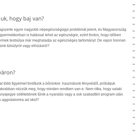
kié
ki
uk, hogy baj van?
ko
ko
lágszerte egyre nagyobb népegészségügyi problémát jelent, és Magyarország
ko
r gyermekkorban is hatással lehet az egészségre, ezért fontos, hogy időben
kör
yermek testsúlya már meghaladja az egészséges tartományt. De vajon honnan
köz
ünk túlsúlyról vagy elhízásról?
kr
lá
lev
yáron?
ma
ma
 több figyelmet fordítunk a bőrünkre: használunk fényvédőt, próbáljuk
me
gyakrabban nézzük meg, hogy minden rendben van-e. Nem ritka, hogy valaki
me
 anyajegye sötétebbnek tűnik a nyaralás vagy a sok szabadtéri program után.
mé
s aggodalomra ad okot?
mo
mu
na
ne
ny