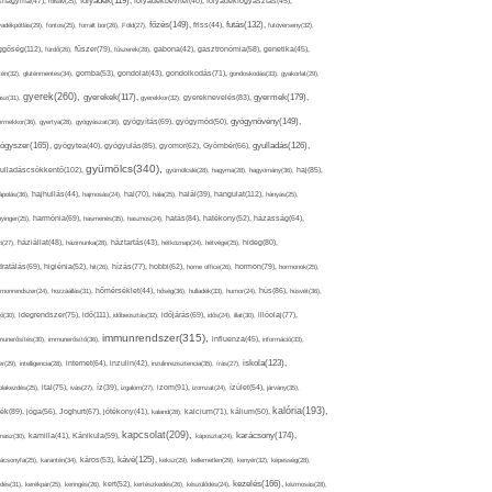
folyadék(119),
khagyma(47),
folsav(25),
folyadékbevitel(40),
folyadékfogyasztás(45),
főzés(149),
futás(132),
yadékpótlás(29),
fontos(25),
forralt bor(26),
Föld(27),
friss(44),
futóverseny(32),
ggőség(112),
fürdő(26),
fűszer(79),
fűszerek(28),
gabona(42),
gasztronómia(58),
genetika(45),
tén(32),
gluténmentes(34),
gomba(53),
gondolat(43),
gondolkodás(71),
gondoskodás(33),
gyakorlat(29),
gyerek(260),
gyermek(179),
gyerekek(117),
ász(31),
gyerekkor(32),
gyereknevelés(83),
gyógynövény(149),
ermekkor(36),
gyertya(28),
gyógyászat(36),
gyógyítás(69),
gyógymód(50),
ógyszer(165),
gyulladás(126),
gyógytea(40),
gyógyulás(85),
gyomor(62),
Gyömbér(66),
gyümölcs(340),
ulladáscsökkentő(102),
gyümölcslé(28),
hagyma(28),
hagyomány(36),
haj(85),
hangulat(112),
ápolás(36),
hajhullás(44),
hajmosás(24),
hal(70),
hála(25),
halál(39),
hányás(25),
yinger(25),
harmónia(69),
hasmenés(35),
hasznos(24),
hatás(84),
hatékony(52),
házasság(64),
i(27),
háziállat(48),
házimunka(28),
háztartás(43),
hétköznap(24),
hétvége(25),
hideg(80),
dratálás(69),
higiénia(52),
hit(26),
hízás(77),
hobbi(62),
home office(26),
hormon(79),
hormonok(25),
rmonrendszer(24),
hozzáállás(31),
hőmérséklet(44),
hőség(36),
hulladék(33),
humor(24),
hús(86),
húsvét(36),
idő(111),
ő(30),
idegrendszer(75),
időbeosztás(32),
időjárás(69),
idős(24),
illat(30),
illóolaj(77),
immunrendszer(315),
munerősítés(30),
immunerősítő(36),
influenza(45),
információ(33),
iskola(123),
er(29),
intelligencia(28),
internet(64),
inzulin(42),
inzulinrezisztencia(35),
írás(27),
olakezdés(25),
ital(75),
ivás(27),
íz(39),
izgalom(27),
izom(91),
izomzat(24),
ízület(54),
járvány(35),
kalória(193),
ték(89),
jóga(56),
Joghurt(67),
jótékony(41),
kaland(28),
kalcium(71),
kálium(50),
kapcsolat(209),
karácsony(174),
masz(30),
kamilla(41),
Kánikula(59),
káposzta(24),
kávé(125),
ácsonyfa(25),
karantén(34),
káros(53),
keksz(29),
kellemetlen(29),
kenyér(32),
képesség(28),
kezelés(166),
dés(31),
kerékpár(25),
keringés(26),
kert(52),
kertészkedés(26),
készülődés(24),
kézmosás(28),