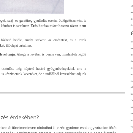
cuk
de
div
gek, száj- és garatüreg-gyulladás esetén, öblögetőszerként is
 kámfort is tartalmaz.
Erős hatása miatt hosszú távon nem
éd
 főzhető belőle, amely serkenti az emésztést, és a torok
él
t, illóolajat tartalmaz.
eg
evél teája.
Ahogy a nevében is benne van, mindenféle légúti
él
él
 tisztulást még köptető hatású gyógynövényekkel, erre a
elv
l is készíthetünk keveréket, de a tüdőfűből kevesebbet adjunk
erd
int
é
fa
fá
fel
fel
őzés érdekében?
fe
fo
eken át tünetmentesen alakulhat ki, ezért gyakran csak egy váratlan törés