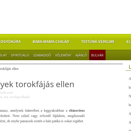
FOGYÓKÚRA
BABA-MAMA-CSALÁD
TESTÜNK VÉDELME
EL
OLAT
SPIRITUÁLIS
SZABADIDŐ
VÉLEMÉNY
AJÁNLÓ
BULVÁR
okfájás ellen
A
ek torokfájás ellen
k
exels.com
N
za
,
tea
,
torokgyulladás
b
panasz, amelynek hátterében a leggyakrabban a
rhinovírus
A
s jelezheti. Nem szűnő vagy erősödő fájdalom, megduzzadó
érni, de enyhe panaszok esetén a házi patika is sokat segíthet.
A