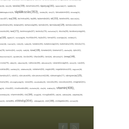
tápanyag(181),
tanulás(159),
ár(36),
tánc(26),
tanulmány(40),
tapasztalat(27),
táplálék(34),
táplálkozás(353),
lálékkiegészítő(25),
tárolás(29),
társ(27),
társadalom(50),
társaság(31),
tea(158),
tél(153),
vasz(87),
technika(46),
tej(88),
tejtermék(60),
telefon(49),
televízió(31),
terápia(92),
terhesség(96),
természet(129),
természetes(103),
ljesítmény(46),
termék(44),
test(171),
testmozgás(97),
rvezés(46),
testsúly(79),
testtartás(27),
tészta(39),
tevékenység(44),
pp(118),
tippek(27),
tisztaság(35),
tisztítás(44),
tojás(91),
torna(43),
torokfájás(32),
törődés(27),
tudatosság(115),
tudomány(106),
ténet(38),
trauma(31),
trükk(25),
tudás(30),
tudatos(46),
túlsúly(72),
tünet(139),
ra(78),
turmix(64),
túró(29),
tüdő(28),
tünetek(64),
türelem(47),
uborka(26),
újév(42),
ünnep(148),
ahasznosítás(37),
újszülött(26),
úszás(46),
Utazás(85),
Üdítő(26),
ülőmunka(27),
csora(79),
válás(24),
választás(29),
változás(48),
változatos(24),
várandósság(54),
város(24),
vas(64),
sárlás(85),
vashiány(31),
védekezés(28),
védelem(59),
vegán(48),
vegetáriánus(43),
vegyszer(28),
vércukorszint(108),
vérnyomás(125),
lemény(57),
vér(41),
vércukor(49),
vérkeringés(77),
rseny(46),
vérszegénység(34),
vese(46),
veszekedés(29),
veszély(45),
veszélyes(54),
világháló(41),
vitamin(406),
ág(34),
vírus(82),
viselkedés(86),
viszketés(30),
vita(34),
vitalitás(31),
víz(184),
aminhiány(33),
vitaminok(86),
vizsga(26),
vizsgálat(59),
zab(34),
zabkása(36),
zabpehely(36),
zöldség(304),
zsír(166),
ar(24),
zene(85),
zöldségek(32),
zsírégetés(46),
zsírsav(25)