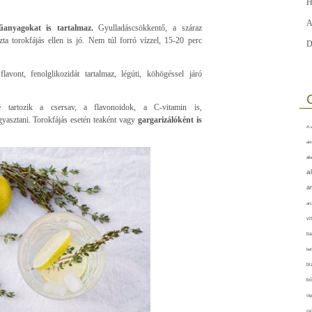
H
A
űanyagokat is tartalmaz.
Gyulladáscsökkentő, a száraz
ta torokfájás ellen is jó. Nem túl forró vízzel, 15-20 perc
D
lavont, fenolglikozidát tartalmaz, légúti, köhögéssel járó
é tartozik a csersav, a flavonoidok, a C-vitamin is,
yasztani. Torokfájás esetén teaként vagy
gargarizálóként is
A-v
akt
áll
a
a
arc
vi
ba
bet
bi
bő
cig
csí