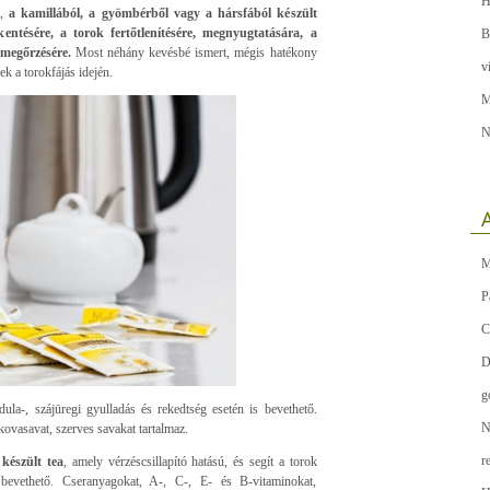
H
k,
a kamillából, a gyömbérből vagy a hársfából készült
ntésére, a torok fertőtlenítésére, megnyugtatására, a
B
k megőrzésére.
Most néhány kevésbé ismert, mégis hatékony
v
k a torokfájás idején.
M
N
A
M
P
C
D
g
ula-, szájüregi gyulladás és rekedtség esetén is bevethető.
N
ovasavat, szerves savakat tartalmaz.
r
készült tea
, amely vérzéscsillapító hatású, és segít a torok
s bevethető. Cseranyagokat, A-, C-, E- és B-vitaminokat,