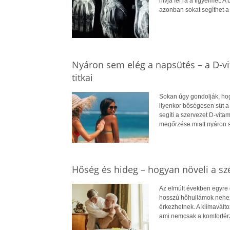
hívja fel rá a figyelmet.
azonban sokat segíthet 
Nyáron sem elég a napsütés – a D-v
titkai
Sokan úgy gondolják, hog
ilyenkor bőségesen süt a
segíti a szervezet D-vit
megőrzése miatt nyáron 
Hőség és hideg – hogyan növeli a szé
Az elmúlt években egyre 
hosszú hőhullámok nehezít
érkezhetnek. A klímavált
ami nemcsak a komfortérz