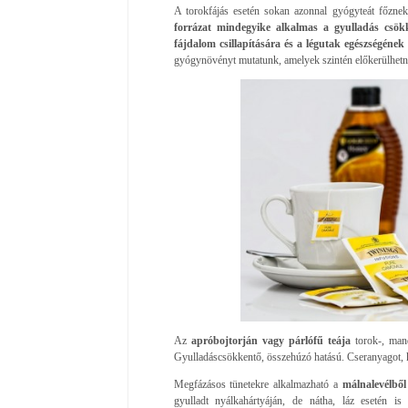
A torokfájás esetén sokan azonnal gyógyteát főzne
forrázat mindegyike alkalmas a gyulladás csökke
fájdalom csillapítására és a légutak egészségéne
gyógynövényt mutatunk, amelyek szintén előkerülhetne
Az
apróbojtorján vagy párlófű teája
torok-, mand
Gyulladáscsökkentő, összehúzó hatású. Cseranyagot, k
Megfázásos tünetekre alkalmazható a
málnalevélből 
gyulladt nyálkahártyáján, de nátha, láz esetén i