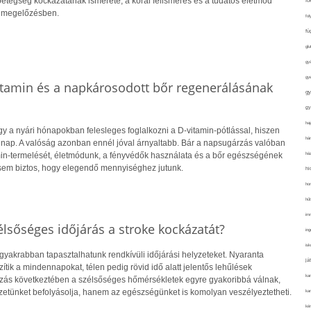
 A betegség kockázatának ismerete, a korai felismerés és a tudatos életmód
fo
a megelőzésben.
fol
fü
glu
gy
gy
itamin és a napkárosodott bőr regenerálásának
gy
gy
haj
y a nyári hónapokban felesleges foglalkozni a D-vitamin-pótlással, hiszen
hán
 nap. A valóság azonban ennél jóval árnyaltabb. Bár a napsugárzás valóban
ház
amin-termelését, életmódunk, a fényvédők használata és a bőr egészségének
sem biztos, hogy elegendő mennyiséghez jutunk.
hi
ho
hűt
im
lsőséges időjárás a stroke kockázatát?
ing
isk
gyakrabban tapasztalhatunk rendkívüli időjárási helyzeteket. Nyaranta
já
ik a mindennapokat, télen pedig rövid idő alatt jelentős lehűlések
ka
ozás következtében a szélsőséges hőmérsékletek egyre gyakoribbá válnak,
etünket befolyásolja, hanem az egészségünket is komolyan veszélyeztetheti.
kar
kér