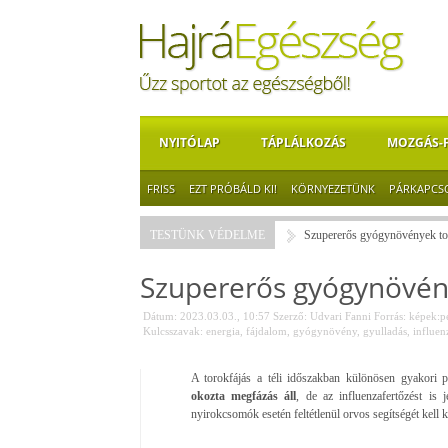
NYITÓLAP
TÁPLÁLKOZÁS
MOZGÁS-
FRISS
EZT PRÓBÁLD KI!
KÖRNYEZETÜNK
PÁRKAPCS
TESTÜNK VÉDELME
Szupererős gyógynövények tor
Szupererős gyógynövény
Dátum: 2023.03.03., 10:57
Szerző:
Udvari Fanni
Forrás:
képek:p
Kulcsszavak:
energia
,
fájdalom
,
gyógynövény
,
gyulladás
,
influen
A torokfájás a téli időszakban különösen gyakori 
okozta megfázás áll
, de az influenzafertőzést i
nyirokcsomók esetén feltétlenül orvos segítségét kell k