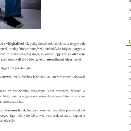
H
A
D
ri a világhálóról
, ők pedig hozzászoknak ehhez a felgyorsult
taival, esetleg híreket böngészik, videohívást folytat, görgeti a
ideót, ez pedig rengeteg inger, miközben
egy könyv olvasása
A-v
ól, nem kell többfelé figyelni, mondhatni lelassítja őt.
akt
áll
a figyelünk pár dologra.
a
 könyvet
, mely érdekes lehet neki az internet vonzó világával
a
arc
gy az irodalomból rengeteget lehet profitálni, fejleszti a
vi
os, hogy mindig a gyerekek korosztályának/értelmi és érzelmi
ba
el azonosulni tud,
bet
om hasznos lehet
, hiszen a korának megfelelő problémákkal
bi
tőséget. Egy neki való könyvvel nem csak tanácsot kaphat a
bő
az olvasást.
cig
csí