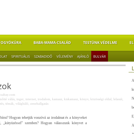
FOGYÓKÚRA
BABA-MAMA-CSALÁD
TESTÜNK VÉDELME
EL
OLAT
SPIRITUÁLIS
SZABADIDŐ
VÉLEMÉNY
AJÁNLÓ
BULVÁR
A
zok
k
ixabay.com
N
lnőtté válás
,
inger
,
internet
,
irodalom
,
kamasz
,
kiskamasz
,
könyv
,
közösségi oldal
,
lelassít
,
tés
,
témák
,
világháló
,
zenehallgatás
b
E
 bírni? Hogyan tehetjük vonzóvá az irodalmat és a könyveket
kkal, „kütyüzéssel” szemben? Hogyan válasszunk könyvet a
A