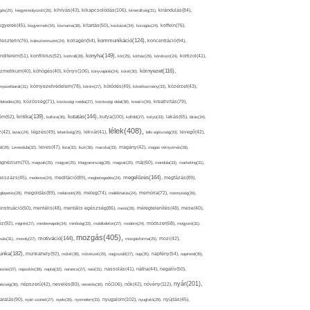
kikapcsolódás(106),
gés(25),
kiegyensúlyozott(26),
kihívás(43),
kimerültség(31),
kirándulás(84),
sgyerek(45),
kisgyermek(34),
kismama(38),
kitartás(50),
kockázat(34),
kocogás(24),
koffein(76),
kommunikáció(124),
koncentráció(94),
leszterin(76),
koleszterinszint(24),
kollagén(54),
konyha(149),
nditerem(51),
konfliktus(52),
kontroll(28),
kór(25),
kórház(29),
kórokozó(24),
kortizol(41),
könyv(106),
környezet(116),
zmetikum(40),
köhögés(40),
könyvajánló(24),
köret(30),
nyezetbarát(31),
környezetvédelem(78),
köröm(27),
kötődés(49),
következmény(33),
közérzet(43),
lekedés(26),
közösség(71),
közösségi média(27),
közösségi oldal(38),
kreatív(34),
kreativitás(79),
kritika(139),
kutatás(144),
kutya(100),
ém(62),
kultúra(36),
külföld(27),
kütyü(33),
lakás(65),
látás(34),
lélek(408),
z(42),
lazac(24),
légzés(49),
lehetőség(25),
lekvár(41),
lelki egészség(33),
levegő(42),
él(28),
Levendula(32),
leves(47),
lista(32),
liszt(36),
macska(33),
magány(42),
magas vérnyomás(28),
gnézium(70),
magvak(25),
magyar(25),
Magyarország(28),
magzat(25),
máj(60),
mandula(33),
marketing(31),
megelőzés(164),
sszázs(45),
medence(24),
meditáció(89),
megbetegedés(24),
megfázás(89),
glepetés(28),
megoldás(89),
melatonin(29),
meleg(74),
mellékhatás(24),
memória(72),
mennyiség(26),
nstruáció(50),
mentális(48),
mentális egészség(86),
menü(28),
méregtelenítés(48),
mese(40),
z(92),
migrén(27),
mindennapok(34),
minőség(33),
mobiltelefon(27),
modern(24),
módszer(68),
mogyoró(31),
mozgás(405),
motiváció(144),
sás(31),
mosoly(27),
mozgásforma(25),
mozi(42),
nka(182),
munkahely(92),
műtét(38),
művészet(29),
nagyszülő(27),
nap(35),
napfény(54),
napirend(35),
pozás(37),
napsütés(38),
naptej(32),
narancs(27),
nasi(31),
nassolás(41),
nátha(44),
negatív(50),
nyár(201),
nő(106),
növény(112),
hézség(36),
népszerű(42),
nevelés(83),
nevetés(30),
nők(42),
nyugalom(102),
aralás(90),
nyári szünet(27),
nyelv(26),
nyomelem(33),
nyugtató(29),
nyújtás(45),