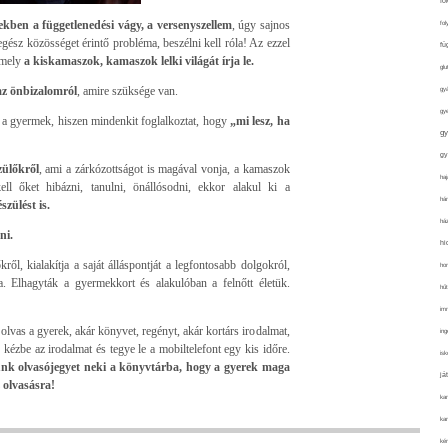
fo
ekben a függetlenedési vágy, a versenyszellem
, úgy sajnos
fol
egész közösséget érintő probléma, beszélni kell róla! Az ezzel
fü
 mely
a kiskamaszok, kamaszok lelki világát írja le.
glu
az önbizalomról
, amire szüksége van.
gy
gy
 a gyermek, hiszen mindenkit foglalkoztat, hogy
„mi lesz, ha
gy
gy
zülőkről
, ami a zárkózottságot is magával vonja, a kamaszok
haj
ell őket hibázni, tanulni, önállósodni, ekkor alakul ki a
hán
szülést is.
ház
ni.
hi
ről, kialakítja a saját álláspontját a legfontosabb dolgokról,
ho
a. Elhagyták a gyermekkort és alakulóban a felnőtt életük.
hűt
im
olvas a gyerek, akár könyvet, regényt, akár kortárs irodalmat,
ing
kézbe az irodalmat és tegye le a mobiltelefont egy kis időre.
isk
k olvasójegyet neki a könyvtárba, hogy a gyerek maga
já
 olvasásra!
ka
kar
kér