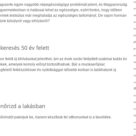
od
lágszerte egyre nagyobb népegészségügyi problémát jelent, és Magyarország
ol
r gyermekkorban is hatással lehet az egészségre, ezért fontos, hogy időben
yermek testsúlya már meghaladja az egészséges tartományt. De vajon honnan
ot
ünk túlsúlyról vagy elhízásról?
ön
ős
pa
p
skeresés 50 év felett
pr
ps
r felett új kihívásokat jelenthet, ám az évek során felépített szakmai tudás és
re
kek, amelyek komoly előnyt biztosíthatnak. Bár a munkaerőpiac
re
gfelelő felkészüléssel és nyitottsággal idősebb korban is találhatunk új
sa
sor
s
sü
sz
lenőrizd a lakásban
sz
s
őröndöt pakoljuk be, hanem készítsük fel otthonunkat is a távollétre.
szí
sz
s