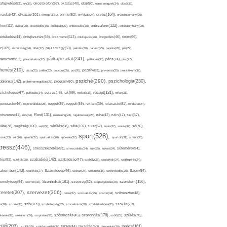
afigyelés(52),
ok(36),
okostelefon(57),
oktatás(40),
olaj(50),
olajos magvak(34),
olcsó(33),
olvasás(101),
orvos(164),
ívaolaj(42),
omega-3(31),
online(52),
orrfolyás(24),
orvostudomány(26),
thon(111),
önbizalom(122),
óvoda(26),
öltözködés(35),
önállóság(27),
önbecsülés(36),
önbizalomhiány(28),
önismeret(113),
értékelés(44),
önfejlesztés(59),
önkifejezés(26),
öregedés(46),
öröm(69),
z(109),
őszinteség(34),
ötlet(37),
pajzsmirigy(53),
pakolás(30),
panasz(25),
paprika(28),
pár(27),
párkapcsolat(241),
radicsom(52),
páratartalom(27),
pattanás(30),
pénz(74),
piac(27),
ihenés(210),
pizza(25),
pollen(32),
popcorn(35),
por(26),
pozitív(83),
prevenció(25),
probiotikum(37),
psziché(290),
pszichológia(230),
obléma(142),
problémamegoldás(27),
program(60),
recept(131),
zichológus(67),
puffadás(34),
pulzus(45),
rák(69),
reakció(33),
reflux(31),
generáció(46),
regenerálódás(28),
reggel(39),
reggeli(89),
reklám(39),
relaxáció(81),
rendszer(24),
Rost(131),
ndszeres(41),
rizs(34),
rozmaring(24),
rugalmasság(24),
ruha(42),
rutin(47),
sajt(67),
segítség(100),
séta(107),
láta(78),
sejt(27),
sérülés(58),
siker(67),
sírás(27),
smink(37),
só(70),
sport(528),
ozat(33),
sör(26),
spenót(27),
spiritualitás(28),
spórolás(37),
sportoló(31),
strand(35),
tressz(446),
sütemény(94),
stresszkezelés(53),
stresszoldás(34),
súly(25),
súlyzó(24),
szabadidő(142),
tés(91),
sütőtök(25),
szabadság(47),
szabály(25),
szabályok(24),
szájhigiénia(24),
akember(140),
szakítás(27),
Számítógép(46),
száraz(24),
szédülés(35),
székrekedés(25),
Szem(54),
Szénhidrát(181),
emélyiség(94),
szerelem(156),
szemét(32),
szépség(52),
szépségápolás(26),
szervezet(306),
zeretet(207),
szex(27),
szexualitás(25),
szezon(34),
szilveszter(48),
szív(109),
n(28),
színek(36),
szívbetegség(32),
szocializáció(30),
szódabikarbóna(35),
szokás(79),
szorongás(178),
okások(33),
szolárium(24),
szoptatás(33),
szórakozás(45),
szőlő(25),
szülés(70),
zülő(203),
tanács(161),
szülők(25),
szűrővizsgálat(34),
tablet(44),
takarítás(50),
támogatás(36),