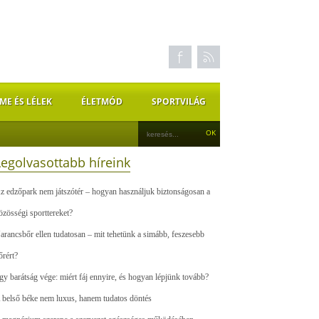
ME ÉS LÉLEK
ÉLETMÓD
SPORTVILÁG
Legolvasottabb híreink
z edzőpark nem játszótér – hogyan használjuk biztonságosan a
özösségi sporttereket?
arancsbőr ellen tudatosan – mit tehetünk a simább, feszesebb
őrért?
gy barátság vége: miért fáj ennyire, és hogyan lépjünk tovább?
 belső béke nem luxus, hanem tudatos döntés