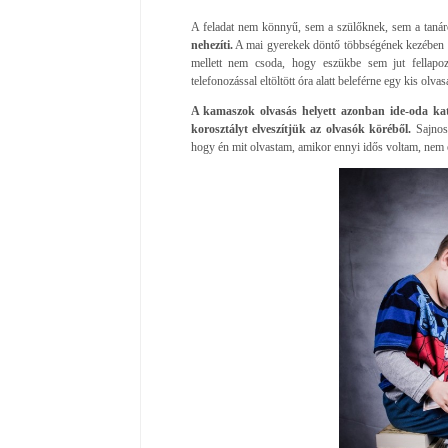
A feladat nem könnyű, sem a szülőknek, sem a tanár
nehezíti.
A mai gyerekek döntő többségének kezében ott
mellett nem csoda, hogy eszükbe sem jut fellapo
telefonozással eltöltött óra alatt beleférne egy kis olvasá
A kamaszok olvasás helyett azonban ide-oda katti
korosztályt elveszítjük az olvasók köréből.
Sajnos
hogy én mit olvastam, amikor ennyi idős voltam, nem é