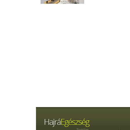
Nyitólap