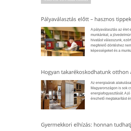
Pályaválasztás előtt – hasznos tippe
A pályaválasztás az élet
munkánkat, a jövedelmün
hivatást válasszunk, ezé
megfelelő döntéshez nem
képességeket és a munkae
Hogyan takarékoskodhatunk otthon a
Az energiaárak alakulása
Magyarországon is sok cs
energiafogyasztását. A jó 
érezhető megtakarítást ér
Gyermekkori elhízás: honnan tudhatj