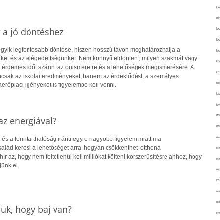
kié
ki
k a jó döntéshez
ko
ko
 egyik legfontosabb döntése, hiszen hosszú távon meghatározhatja a
ko
ket és az elégedettségünket. Nem könnyű eldönteni, milyen szakmát vagy
kör
rt érdemes időt szánni az önismeretre és a lehetőségek megismerésére. A
köz
csak az iskolai eredményeket, hanem az érdeklődést, a személyes
kr
rőpiaci igényeket is figyelembe kell venni.
lá
lev
ma
z energiával?
ma
me
 és a fenntarthatóság iránti egyre nagyobb figyelem miatt ma
alád keresi a lehetőséget arra, hogyan csökkentheti otthona
me
hír az, hogy nem feltétlenül kell milliókat költeni korszerűsítésre ahhoz, hogy
mé
jünk el.
mo
mu
na
ne
uk, hogy baj van?
ny