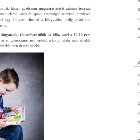
A
oknak, hiszen az
olvasás megszerettetését számos tényező
B
 a telefon, tablet és laptop, számítógép, televízió, mindezek
v
zni egy könyvet, elmenni a könyvtárba, pedig a sok-sok
s is.
A
ntgatnak, chateléssel töltik az időt, ezzel a 12-16 éves
M
 az én gyerekeimet nem érdekli a könyv illata, nem érdekli,
rdekli, mert őt más érdekli.
A
M
P
C
D
g
N
r