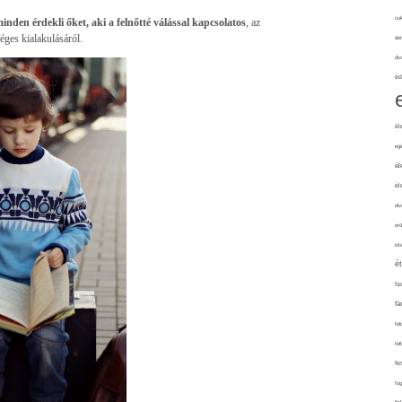
cuk
inden érdekli őket, aki a felnőtté válással kapcsolatos
, az
éges kialakulásáról.
de
div
éd
él
eg
él
él
elv
erd
int
é
fa
fá
fel
fel
fe
fo