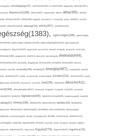
cukorbetegség(137),
orbeteg(25),
cukormentes(69),
D-vitamin(53),
daganat(36),
dekoráció(41),
diéta(395),
depresszió(199),
mencia(34),
desszert(67),
diagnózis(28),
diák(24),
dió(50),
dohányzás(92),
at(38),
döntés(58),
drága(26),
duzzanat(27),
E-vitamin(25),
eb(26),
ebéd(57),
ecet(38),
edzés(267),
édesség(141),
es(42),
édesítőszer(43),
edzőterem(42),
egészség(1383),
egészséges(246),
egészséges
etmód(100),
egészséges táplálkozás(45),
egészségmegőrzés(43),
egészségtelen(32),
észségügy(27),
egyensúly(63),
egyetem(30),
egyszerű(31),
éhes(30),
éhség(38),
éjszaka(33),
ekcéma(26),
életmód(444),
elmiszer(142),
élet(114),
elengedés(29),
életkor(30),
életminőség(30),
etmódváltás(109),
elhízás(110),
elme(93),
életvitel(28),
elfogadás(30),
élmény(55),
előny(37),
energia(487),
emésztés(166),
árás(32),
ember(38),
empátia(43),
Energiaital(29),
eper(30),
érzelem(211),
ő(36),
eredmény(47),
erő(36),
érrendszer(36),
érzékenység(36),
érzelmek(42),
érzelmi
étkezés(411),
étel(228),
elligencia(28),
érzés(39),
esemény(27),
eszköz(28),
ételek(39),
trend(194),
evés(92),
étrendkiegészítő(47),
étterem(24),
étvágy(34),
Európa(28),
évszak(28),
fájdalom(308),
cebook(42),
fahéj(43),
fájdalomcsillapító(39),
fáradékonyság(30),
fáradt(28),
fehérje(198),
radtság(117),
fejfájás(93),
fejlődés(142),
fejlesztés(44),
feladat(46),
félelem(115),
dolgozás(24),
felelősség(62),
felnőtt(66),
felszívódás(56),
féltékenység(26),
fertőzés(101),
töltődés(29),
fenntarthatóság(29),
fény(36),
fényvédelem(28),
férfi(86),
fertőtlenítés(31),
film(111),
szültség(82),
fiatal(39),
figyelem(69),
finom(26),
fitt(34),
fittség(34),
fizikai(25),
fog(51),
fogyás(279),
fogyókúra(178),
gadalom(25),
fogmosás(41),
fogorvos(24),
fogyasztás(67),