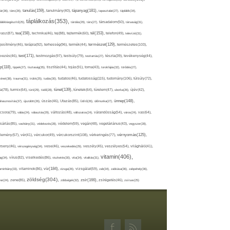
tápanyag(181),
tanulás(159),
ár(36),
tánc(26),
tanulmány(40),
tapasztalat(27),
táplálék(34),
táplálkozás(353),
lálékkiegészítő(25),
tárolás(29),
társ(27),
társadalom(50),
társaság(31),
tea(158),
tél(153),
vasz(87),
technika(46),
tej(88),
tejtermék(60),
telefon(49),
televízió(31),
terápia(92),
terhesség(96),
természet(129),
természetes(103),
ljesítmény(46),
termék(44),
test(171),
testmozgás(97),
rvezés(46),
testsúly(79),
testtartás(27),
tészta(39),
tevékenység(44),
pp(118),
tippek(27),
tisztaság(35),
tisztítás(44),
tojás(91),
torna(43),
torokfájás(32),
törődés(27),
tudatosság(115),
tudomány(106),
ténet(38),
trauma(31),
trükk(25),
tudás(30),
tudatos(46),
túlsúly(72),
tünet(139),
ra(78),
turmix(64),
túró(29),
tüdő(28),
tünetek(64),
türelem(47),
uborka(26),
újév(42),
ünnep(148),
ahasznosítás(37),
újszülött(26),
úszás(46),
Utazás(85),
Üdítő(26),
ülőmunka(27),
csora(79),
válás(24),
választás(29),
változás(48),
változatos(24),
várandósság(54),
város(24),
vas(64),
sárlás(85),
vashiány(31),
védekezés(28),
védelem(59),
vegán(48),
vegetáriánus(43),
vegyszer(28),
vércukorszint(108),
vérnyomás(125),
lemény(57),
vér(41),
vércukor(49),
vérkeringés(77),
rseny(46),
vérszegénység(34),
vese(46),
veszekedés(29),
veszély(45),
veszélyes(54),
világháló(41),
vitamin(406),
ág(34),
vírus(82),
viselkedés(86),
viszketés(30),
vita(34),
vitalitás(31),
víz(184),
aminhiány(33),
vitaminok(86),
vizsga(26),
vizsgálat(59),
zab(34),
zabkása(36),
zabpehely(36),
zöldség(304),
zsír(166),
ar(24),
zene(85),
zöldségek(32),
zsírégetés(46),
zsírsav(25)