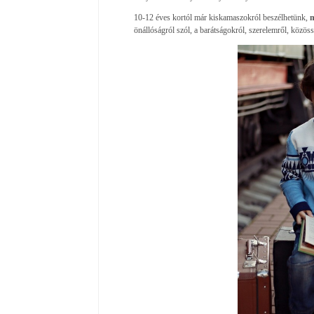
10-12 éves kortól már kiskamaszokról beszélhetünk,
m
önállóságról szól, a barátságokról, szerelemről, közöss