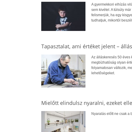
A gyermekkori elhízás vi
sem kivétel. A túlsúly má
felismerjük, ha egy kisg
tudhatjuk, mikortól beszél
Tapasztalat, ami értéket jelent – állá
Az álláskeresés 50 éves ko
megbízhatóság olyan érté
folyamatosan változik, me
lehetőségeket.
Mielőtt elindulsz nyaralni, ezeket el
Nyaralás előtt ne csak a b