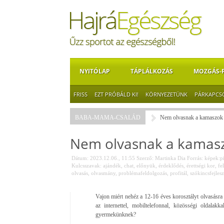
NYITÓLAP
TÁPLÁLKOZÁS
MOZGÁS-
FRISS
EZT PRÓBÁLD KI!
KÖRNYEZETÜNK
PÁRKAPCS
BABA-MAMA-CSALÁD
Nem olvasnak a kamaszok
Nem olvasnak a kamas
Dátum: 2023.12.06., 11:55
Szerző:
Martinka Dia
Forrás:
képek:p
Kulcsszavak:
ajándék
,
chat
,
előnyük
,
érdeklődés
,
érettségi kor
,
fe
olvasás
,
olvasmány
,
problémafeldolgozás
,
profitál
,
szókincsfejlesz
Vajon miért nehéz a 12-16 éves korosztályt olvasásra
az internettel, mobiltelefonnal, közösségi oldala
gyermekünknek?