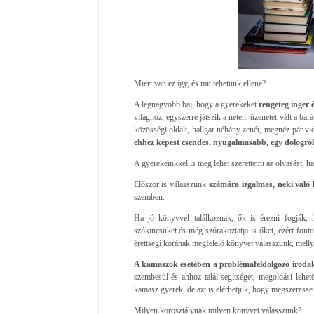
Miért van ez így, és mit tehetünk ellene?
A legnagyobb baj, hogy a gyerekeket
rengeteg inger é
világhoz, egyszerre játszik a neten, üzenetet vált a bará
közösségi oldalt, hallgat néhány zenét, megnéz pár v
ehhez képest csendes, nyugalmasabb, egy dologról sz
A gyerekeinkkel is meg lehet szerettetni az olvasást, h
Először is válasszunk
számára izgalmas, neki való
szemben.
Ha jó könyvvel találkoznak, ők is érezni fogják, ho
szókincsüket és még szórakoztatja is őket, ezért font
érettségi korának megfelelő könyvet válasszunk, melly
A kamaszok esetében a problémafeldolgozó irodal
szembesül és ahhoz talál segítséget, megoldási lehe
kamasz gyerek, de azt is elérhetjük, hogy megszeresse 
Milyen korosztálynak milyen könyvet válasszunk?