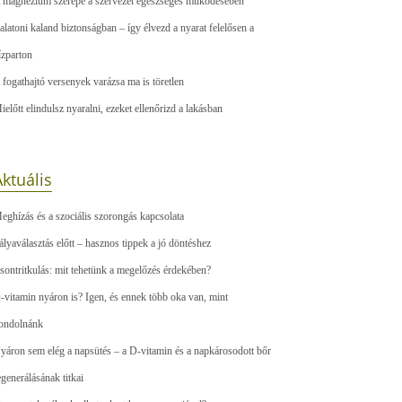
 magnézium szerepe a szervezet egészséges működésében
alatoni kaland biztonságban – így élvezd a nyarat felelősen a
ízparton
 fogathajtó versenyek varázsa ma is töretlen
ielőtt elindulsz nyaralni, ezeket ellenőrizd a lakásban
ktuális
eghízás és a szociális szorongás kapcsolata
ályaválasztás előtt – hasznos tippek a jó döntéshez
sontritkulás: mit tehetünk a megelőzés érdekében?
-vitamin nyáron is? Igen, és ennek több oka van, mint
ondolnánk
yáron sem elég a napsütés – a D-vitamin és a napkárosodott bőr
egenerálásának titkai