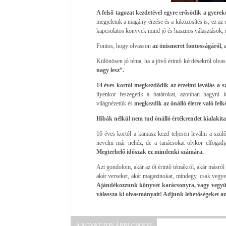
A felső tagozat kezdetével egyre erősödik a gyerek
megjelenik a magány érzése és a kiközösítés is, ez az 
kapcsolatos könyvek mind jó és hasznos választások,
Fontos, hogy olvasson
az önismeret fontosságáról, 
Különösen jó téma, ha a jövő érintő kérdésekről olvas
nagy lesz”.
14 éves kortól megkezdődik az érzelmi leválás a s
ilyenkor feszegetik a határokat, azonban hagyni k
világnézetük és
megkezdik az önálló életre való felké
Hibák nélkül nem tud önálló értékrendet kialakíta
16 éves kortól a kamasz kezd teljesen leválni a szülők
nevelni már nehéz, de a tanácsokat olykor elfogadj
Megterhelő időszak ez mindenki számára.
Azt gondolom, akár az őt érintő témákról, akár másról 
akár verseket, akár magazinokat, mindegy, csak vegye 
Ajándékozzunk könyvet karácsonyra, vagy vegyün
válassza ki olvasmányait! Adjunk lehetőségeket az
A ROVAT TOVÁBBI CIKKEI