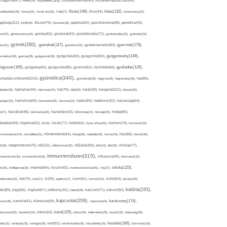
folyadék(119),
khagyma(47),
folsav(25),
folyadékbevitel(40),
folyadékfogyasztás(45),
főzés(149),
futás(132),
yadékpótlás(29),
fontos(25),
forralt bor(26),
Föld(27),
friss(44),
futóverseny(32),
ggőség(112),
fürdő(26),
fűszer(79),
fűszerek(28),
gabona(42),
gasztronómia(58),
genetika(45),
tén(32),
gluténmentes(34),
gomba(53),
gondolat(43),
gondolkodás(71),
gondoskodás(33),
gyakorlat(29),
gyerek(260),
gyermek(179),
gyerekek(117),
ász(31),
gyerekkor(32),
gyereknevelés(83),
gyógynövény(149),
ermekkor(36),
gyertya(28),
gyógyászat(36),
gyógyítás(69),
gyógymód(50),
ógyszer(165),
gyulladás(126),
gyógytea(40),
gyógyulás(85),
gyomor(62),
Gyömbér(66),
gyümölcs(340),
ulladáscsökkentő(102),
gyümölcslé(28),
hagyma(28),
hagyomány(36),
haj(85),
hangulat(112),
ápolás(36),
hajhullás(44),
hajmosás(24),
hal(70),
hála(25),
halál(39),
hányás(25),
yinger(25),
harmónia(69),
hasmenés(35),
hasznos(24),
hatás(84),
hatékony(52),
házasság(64),
i(27),
háziállat(48),
házimunka(28),
háztartás(43),
hétköznap(24),
hétvége(25),
hideg(80),
dratálás(69),
higiénia(52),
hit(26),
hízás(77),
hobbi(62),
home office(26),
hormon(79),
hormonok(25),
rmonrendszer(24),
hozzáállás(31),
hőmérséklet(44),
hőség(36),
hulladék(33),
humor(24),
hús(86),
húsvét(36),
idő(111),
ő(30),
idegrendszer(75),
időbeosztás(32),
időjárás(69),
idős(24),
illat(30),
illóolaj(77),
immunrendszer(315),
munerősítés(30),
immunerősítő(36),
influenza(45),
információ(33),
iskola(123),
er(29),
intelligencia(28),
internet(64),
inzulin(42),
inzulinrezisztencia(35),
írás(27),
olakezdés(25),
ital(75),
ivás(27),
íz(39),
izgalom(27),
izom(91),
izomzat(24),
ízület(54),
járvány(35),
kalória(193),
ték(89),
jóga(56),
Joghurt(67),
jótékony(41),
kaland(28),
kalcium(71),
kálium(50),
kapcsolat(209),
karácsony(174),
masz(30),
kamilla(41),
Kánikula(59),
káposzta(24),
kávé(125),
ácsonyfa(25),
karantén(34),
káros(53),
keksz(29),
kellemetlen(29),
kenyér(32),
képesség(28),
kezelés(166),
dés(31),
kerékpár(25),
keringés(26),
kert(52),
kertészkedés(26),
készülődés(24),
kézmosás(28),