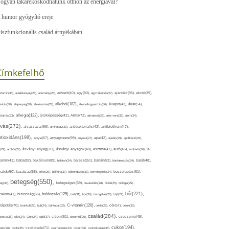
ogyan takarékoskodhatunk otthon az energiával?
 humor gyógyító ereje
iszfunkcionális család árnyékában
Címkefelhő
ajándék(95),
itamin(36),
adalékanyag(28),
adomány(26),
advent(40),
agy(80),
agyműködés(27),
akció(39),
alkohol(182),
ivitás(30),
alapanyag(30),
alkalmazás(28),
alkoholfogyasztás(36),
állapot(43),
állat(54),
allergia(122),
attartás(33),
állóképesség(42),
Alma(72),
almaecet(26),
aloe vera(33),
álom(34),
lvás(272),
alvászavar(66),
aminosav(33),
antibakteriális(42),
antibiotikum(47),
ntioxidáns(198),
anyagcsere(99),
anya(67),
anyuka(27),
apa(42),
ápolás(29),
applikáció(26),
ásványi anyag(111),
(29),
arcbőr(27),
ásványi anyagok(40),
asztma(47),
autó(46),
avokádó(36),
B-
tamin(41),
baba(82),
baktérium(89),
balaton(34),
baleset(51),
banán(53),
bántalmazás(24),
barát(48),
rátok(50),
barátság(58),
béke(29),
bélflóra(37),
bélrendszer(33),
bemelegítés(24),
beszélgetés(61),
betegség(550),
eg(34),
betegségek(39),
bevásárlás(28),
bicikli(25),
biológia(25),
bőr(221),
boldogság(125),
zalom(41),
biztonság(66),
bolt(31),
bor(36),
borogatás(28),
böjt(27),
C-vitamin(120),
rápolás(70),
brokkoli(29),
buli(24),
bűntudat(32),
cékla(28),
cél(57),
célok(30),
család(284),
aretta(38),
cikk(24),
Cink(24),
cipő(37),
citrom(61),
citromfű(26),
csecsemő(45),
cukor(194),
pés(26),
csoki(35),
csokoládé(71),
csomagolás(24),
csont(33),
csontritkulás(36),