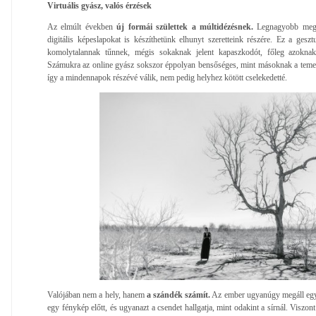
Virtuális gyász, valós érzések
Az elmúlt években
új formái születtek a múltidézésnek.
Legnagyobb megl
digitális képeslapokat is készíthetünk elhunyt szeretteink részére. Ez a geszt
komolytalannak tűnnek, mégis sokaknak jelent kapaszkodót, főleg azoknak
Számukra az online gyász sokszor éppolyan bensőséges, mint másoknak a temet
így a mindennapok részévé válik, nem pedig helyhez kötött cselekedetté.
Valójában nem a hely, hanem
a szándék számít.
Az ember ugyanúgy megáll egy 
egy fénykép előtt, és ugyanazt a csendet hallgatja, mint odakint a sírnál. Viszon