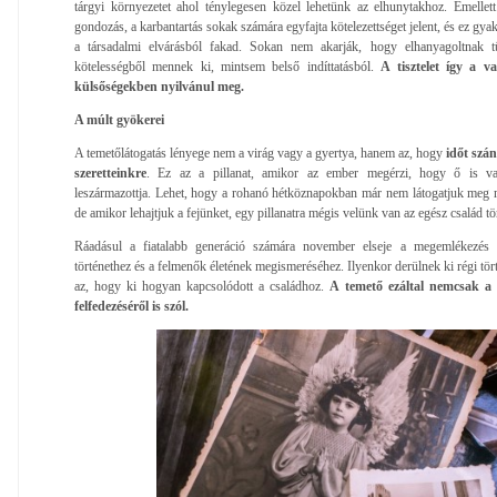
tárgyi környezetet ahol ténylegesen közel lehetünk az elhunytakhoz. Emellet
gondozás, a karbantartás sokak számára egyfajta kötelezettséget jelent, és ez gy
a társadalmi elvárásból fakad. Sokan nem akarják, hogy elhanyagoltnak tű
kötelességből mennek ki, mintsem belső indíttatásból.
A tisztelet így a v
külsőségekben nyilvánul meg.
A múlt gyökerei
A temetőlátogatás lényege nem a virág vagy a gyertya, hanem az, hogy
időt szá
szeretteinkre
. Ez az a pillanat, amikor az ember megérzi, hogy ő is va
leszármazottja. Lehet, hogy a rohanó hétköznapokban már nem látogatjuk meg mi
de amikor lehajtjuk a fejünket, egy pillanatra mégis velünk van az egész család tö
Ráadásul a fiatalabb generáció számára november elseje a megemlékezés m
történethez és a felmenők életének megismeréséhez. Ilyenkor derülnek ki régi tört
az, hogy ki hogyan kapcsolódott a családhoz.
A temető ezáltal nemcsak a 
felfedezéséről is szól.