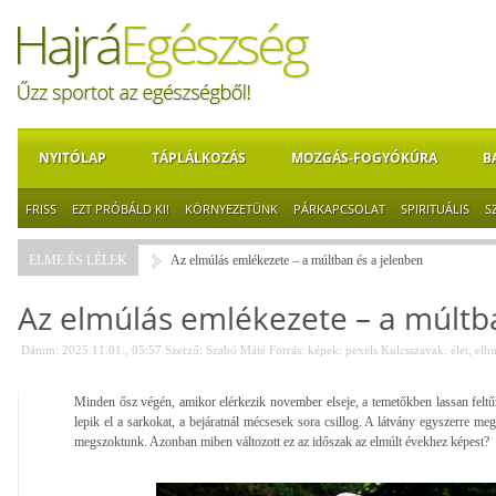
NYITÓLAP
TÁPLÁLKOZÁS
MOZGÁS-FOGYÓKÚRA
B
FRISS
EZT PRÓBÁLD KI!
KÖRNYEZETÜNK
PÁRKAPCSOLAT
SPIRITUÁLIS
S
ELME ÉS LÉLEK
Az elmúlás emlékezete – a múltban és a jelenben
Az elmúlás emlékezete – a múltb
Dátum: 2025.11.01., 05:57
Szerző:
Szabó Máté
Forrás:
képek: pexels
Kulcsszavak:
élet
,
elh
Minden ősz végén, amikor elérkezik november elseje, a temetőkben lassan felt
lepik el a sarkokat, a bejáratnál mécsesek sora csillog. A látvány egyszerre meg
megszoktunk. Azonban miben változott ez az időszak az elmúlt évekhez képest?