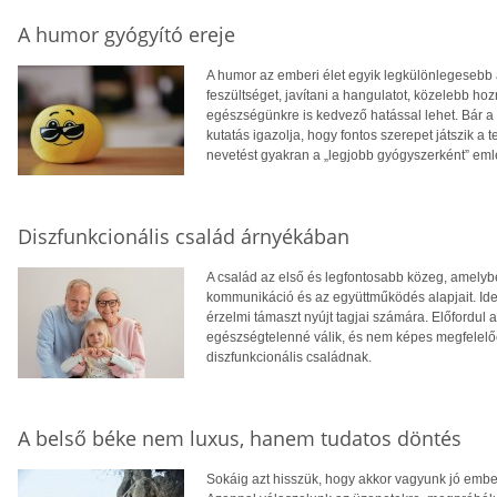
A humor gyógyító ereje
A humor az emberi élet egyik legkülönlegesebb 
feszültséget, javítani a hangulatot, közelebb 
egészségünkre is kedvező hatással lehet. Bár a 
kutatás igazolja, hogy fontos szerepet játszik a 
nevetést gyakran a „legjobb gyógyszerként” eml
Diszfunkcionális család árnyékában
A család az első és legfontosabb közeg, amelyb
kommunikáció és az együttműködés alapjait. Ideá
érzelmi támaszt nyújt tagjai számára. Előfordul
egészségtelenné válik, és nem képes megfelelően
diszfunkcionális családnak.
A belső béke nem luxus, hanem tudatos döntés
Sokáig azt hisszük, hogy akkor vagyunk jó embe