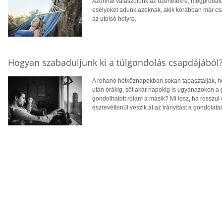
Azonnal válaszolunk az üzenetekre, megpróbálun
esélyeket adunk azoknak, akik korábban már csa
az utolsó helyre.
Hogyan szabaduljunk ki a túlgondolás csapdájából
A rohanó hétköznapokban sokan tapasztalják, ho
után órákig, sőt akár napokig is ugyanazokon a
gondolhatott rólam a másik? Mi lesz, ha rosszul
észrevétlenül veszik át az irányítást a gondolatain