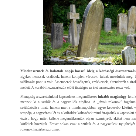
Mindenszentek és halottak napja hosszú ideig a közösségi összetartozás 
Egykor nemcsak családok, hanem komplett városok, falvak mozdultak meg, 
találkozási pont is volt. Az emberek beszélgettek, emlékeztek, elrendezték a síro
mellett. A korábbi hozzátartozók előtti tisztelgés az élet természetes része volt.
Manapság a szeretteinkkel kapcsolatos megemlékezés
inkább magánügy lett.
S
mennek ki a szülők és a nagyszülők sírjához. A „távoli rokonok” fogalma
széthúzódása miatt, hanem mert a mindennapokban egyre kevesebb közünk v
tempója, a nagyvárosi lét és a külföldre költözések mind átrajzolták a kapcsolati t
érzést, hogy miért kellene megemlékezniük olyan személyről, akiket nem isme
kötődtek hozzájuk. Emiatt sokan csak a szüleik és a nagyszüleik nyughelyét l
rokonok háttérbe szorulnak.