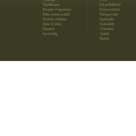
Táplálkozás
Ezt próbáld ki!
Mozgás-Fogyókúra
Környezetünk
Baba-mama-család
Párkapcsolat
Testünk védelme
Spirituális
Elme és lélek
Szabadidő
Életmód
Vélemény
Sportvilág
Ajánló
Bulvár