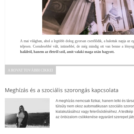
A mai világban, ahol a legtöbb dolog gyorsan cserélődik, a halottak napja az e
teljesen. Csendesebbé vált, intimebbé, de még mindig ott van benne a lény
halálról, hanem az életről szól, amit valaki maga után hagyott.
A ROVAT TOVÁBBI CIKKEI
Meghízás és a szociális szorongás kapcsolata
A meghízás nemcsak fizikai, hanem lelki és tár
túlsúly nem okoz automatikusan szociális szoro
kialakulásához vagy felerősödéséhez. A testkép
az önbizalom csökkenése egyaránt szerepet ját