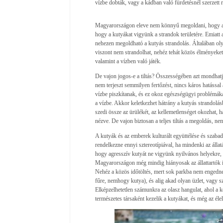
vízbe dobták, vagy a kádban való fürdetésnél szerzett 
Magyarországon eleve nem könnyű megoldani, hogy a 
hogy a kutyákat vigyünk a strandok területére. Emiatt 
nehezen megoldható a kutyás strandolás. Általában oly
viszont nem strandolhat, nehéz tehát közös élményeket 
valamint a vízben való játék.
De vajon jogos-e a tiltás? Összességében azt mondhatj
nem terjeszt semmilyen fertőzést, nincs káros hatással 
vízbe piszkítanak, és ez okoz egészségügyi problémáka
a vízbe. Akkor keletkezhet hátrány a kutyás strandolás
szedi össze az ürülékét, az kellemetlenséget okozhat, 
nézve. De vajon biztosan a teljes tiltás a megoldás, n
A kutyák és az emberek kulturált együttélése és szabad
rendelkezne ennyi sztereotípiával, ha mindenki az álla
hogy agresszív kutyát ne vigyünk nyilvános helyekre, é
Magyarországon még mindig hiányosak az állattartók isme
Nehéz a közös időtöltés, mert sok parkba nem engedn
fűre, nemhogy kutya), és alig akad olyan üzlet, vagy sz
Elképzelhetetlen számunkra az olasz hangulat, ahol a
természetes társaként kezelik a kutyákat, és még az éle