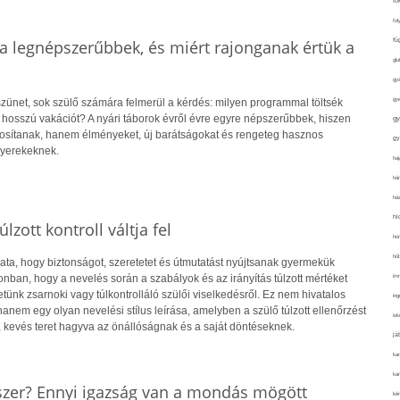
fo
fol
fü
a legnépszerűbbek, és miért rajonganak értük a
glu
gy
gy
szünet, sok szülő számára felmerül a kérdés: milyen programmal töltsék
 hosszú vakációt? A nyári táborok évről évre egyre népszerűbbek, hiszen
gy
tosítanak, hanem élményeket, új barátságokat és rengeteg hasznos
gy
gyerekeknek.
haj
hán
ház
hi
lzott kontroll váltja fel
ho
hűt
ata, hogy biztonságot, szeretetet és útmutatást nyújtsanak gyermekük
im
nban, hogy a nevelés során a szabályok és az irányítás túlzott mértéket
etünk zsarnoki vagy túlkontrolláló szülői viselkedésről. Ez nem hivatalos
ing
hanem egy olyan nevelési stílus leírása, amelyben a szülő túlzott ellenőrzést
isk
, kevés teret hagyva az önállóságnak és a saját döntéseknek.
já
ka
kar
zer? Ennyi igazság van a mondás mögött
kér