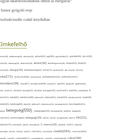
ogyan takarékoskodhatunk otthon az energiával?
 humor gyógyító ereje
iszfunkcionális család árnyékában
Címkefelhő
ajándék(95),
itamin(36),
adalékanyag(28),
adomány(26),
advent(40),
agy(80),
agyműködés(27),
akció(39),
alkohol(182),
ivitás(30),
alapanyag(30),
alkalmazás(28),
alkoholfogyasztás(36),
állapot(43),
állat(54),
allergia(122),
attartás(33),
állóképesség(42),
Alma(72),
almaecet(26),
aloe vera(33),
álom(34),
lvás(272),
alvászavar(66),
aminosav(33),
antibakteriális(42),
antibiotikum(47),
ntioxidáns(198),
anyagcsere(99),
anya(67),
anyuka(27),
apa(42),
ápolás(29),
applikáció(26),
ásványi anyag(111),
(29),
arcbőr(27),
ásványi anyagok(40),
asztma(47),
autó(46),
avokádó(36),
B-
tamin(41),
baba(82),
baktérium(89),
balaton(34),
baleset(51),
banán(53),
bántalmazás(24),
barát(48),
rátok(50),
barátság(58),
béke(29),
bélflóra(37),
bélrendszer(33),
bemelegítés(24),
beszélgetés(61),
betegség(550),
eg(34),
betegségek(39),
bevásárlás(28),
bicikli(25),
biológia(25),
bőr(221),
boldogság(125),
zalom(41),
biztonság(66),
bolt(31),
bor(36),
borogatás(28),
böjt(27),
C-vitamin(120),
rápolás(70),
brokkoli(29),
buli(24),
bűntudat(32),
cékla(28),
cél(57),
célok(30),
család(284),
aretta(38),
cikk(24),
Cink(24),
cipő(37),
citrom(61),
citromfű(26),
csecsemő(45),
cukor(194),
pés(26),
csoki(35),
csokoládé(71),
csomagolás(24),
csont(33),
csontritkulás(36),