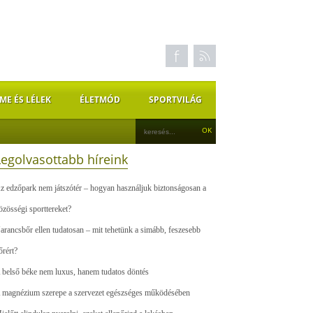
ME ÉS LÉLEK
ÉLETMÓD
SPORTVILÁG
Legolvasottabb híreink
z edzőpark nem játszótér – hogyan használjuk biztonságosan a
özösségi sporttereket?
arancsbőr ellen tudatosan – mit tehetünk a simább, feszesebb
őrért?
 belső béke nem luxus, hanem tudatos döntés
 magnézium szerepe a szervezet egészséges működésében