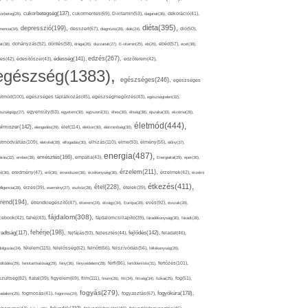
cukorbetegség(137),
orbeteg(25),
cukormentes(69),
D-vitamin(53),
daganat(36),
dekoráció(41),
diéta(395),
depresszió(199),
mencia(34),
desszert(67),
diagnózis(28),
diák(24),
dió(50),
dohányzás(92),
at(38),
döntés(58),
drága(26),
duzzanat(27),
E-vitamin(25),
eb(26),
ebéd(57),
ecet(38),
edzés(267),
édesség(141),
es(42),
édesítőszer(43),
edzőterem(42),
egészség(1383),
egészséges(246),
egészséges
etmód(100),
egészséges táplálkozás(45),
egészségmegőrzés(43),
egészségtelen(32),
észségügy(27),
egyensúly(63),
egyetem(30),
egyszerű(31),
éhes(30),
éhség(38),
éjszaka(33),
ekcéma(26),
életmód(444),
elmiszer(142),
élet(114),
elengedés(29),
életkor(30),
életminőség(30),
etmódváltás(109),
elhízás(110),
elme(93),
életvitel(28),
elfogadás(30),
élmény(55),
előny(37),
energia(487),
emésztés(166),
árás(32),
ember(38),
empátia(43),
Energiaital(29),
eper(30),
érzelem(211),
ő(36),
eredmény(47),
erő(36),
érrendszer(36),
érzékenység(36),
érzelmek(42),
érzelmi
étkezés(411),
étel(228),
elligencia(28),
érzés(39),
esemény(27),
eszköz(28),
ételek(39),
trend(194),
evés(92),
étrendkiegészítő(47),
étterem(24),
étvágy(34),
Európa(28),
évszak(28),
fájdalom(308),
cebook(42),
fahéj(43),
fájdalomcsillapító(39),
fáradékonyság(30),
fáradt(28),
fehérje(198),
radtság(117),
fejfájás(93),
fejlődés(142),
fejlesztés(44),
feladat(46),
félelem(115),
dolgozás(24),
felelősség(62),
felnőtt(66),
felszívódás(56),
féltékenység(26),
fertőzés(101),
töltődés(29),
fenntarthatóság(29),
fény(36),
fényvédelem(28),
férfi(86),
fertőtlenítés(31),
film(111),
szültség(82),
fiatal(39),
figyelem(69),
finom(26),
fitt(34),
fittség(34),
fizikai(25),
fog(51),
fogyás(279),
fogyókúra(178),
gadalom(25),
fogmosás(41),
fogorvos(24),
fogyasztás(67),