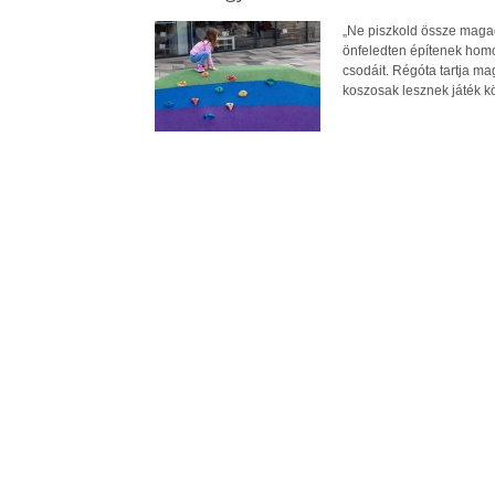
„Ne piszkold össze magad
önfeledten építenek homo
csodáit. Régóta tartja m
koszosak lesznek játék k