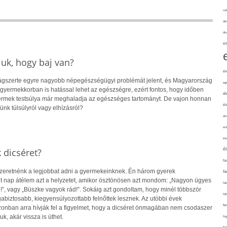
cuk
de
div
éd
uk, hogy baj van?
él
lágszerte egyre nagyobb népegészségügyi problémát jelent, és Magyarország
eg
r gyermekkorban is hatással lehet az egészségre, ezért fontos, hogy időben
él
yermek testsúlya már meghaladja az egészséges tartományt. De vajon honnan
él
ünk túlsúlyról vagy elhízásról?
elv
erd
int
é
k dicséret?
fa
zeretnénk a legjobbat adni a gyermekeinknek. Én három gyerek
fá
t nap átélem azt a helyzetet, amikor ösztönösen azt mondom: „Nagyon ügyes
fel
b!”, vagy „Büszke vagyok rád!”. Sokáig azt gondoltam, hogy minél többször
fel
abiztosabb, kiegyensúlyozottabb felnőttek lesznek. Az utóbbi évek
fe
azonban arra hívják fel a figyelmet, hogy a dicséret önmagában nem csodaszer
uk, akár vissza is üthet.
fo