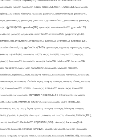
folyadék(119),
khagyma(47),
folsav(25),
folyadékbevitel(40),
folyadékfogyasztás(45),
főzés(149),
futás(132),
yadékpótlás(29),
fontos(25),
forralt bor(26),
Föld(27),
friss(44),
futóverseny(32),
ggőség(112),
fürdő(26),
fűszer(79),
fűszerek(28),
gabona(42),
gasztronómia(58),
genetika(45),
tén(32),
gluténmentes(34),
gomba(53),
gondolat(43),
gondolkodás(71),
gondoskodás(33),
gyakorlat(29),
gyerek(260),
gyermek(179),
gyerekek(117),
ász(31),
gyerekkor(32),
gyereknevelés(83),
gyógynövény(149),
ermekkor(36),
gyertya(28),
gyógyászat(36),
gyógyítás(69),
gyógymód(50),
ógyszer(165),
gyulladás(126),
gyógytea(40),
gyógyulás(85),
gyomor(62),
Gyömbér(66),
gyümölcs(340),
ulladáscsökkentő(102),
gyümölcslé(28),
hagyma(28),
hagyomány(36),
haj(85),
hangulat(112),
ápolás(36),
hajhullás(44),
hajmosás(24),
hal(70),
hála(25),
halál(39),
hányás(25),
yinger(25),
harmónia(69),
hasmenés(35),
hasznos(24),
hatás(84),
hatékony(52),
házasság(64),
i(27),
háziállat(48),
házimunka(28),
háztartás(43),
hétköznap(24),
hétvége(25),
hideg(80),
dratálás(69),
higiénia(52),
hit(26),
hízás(77),
hobbi(62),
home office(26),
hormon(79),
hormonok(25),
rmonrendszer(24),
hozzáállás(31),
hőmérséklet(44),
hőség(36),
hulladék(33),
humor(24),
hús(86),
húsvét(36),
idő(111),
ő(30),
idegrendszer(75),
időbeosztás(32),
időjárás(69),
idős(24),
illat(30),
illóolaj(77),
immunrendszer(315),
munerősítés(30),
immunerősítő(36),
influenza(45),
információ(33),
iskola(123),
er(29),
intelligencia(28),
internet(64),
inzulin(42),
inzulinrezisztencia(35),
írás(27),
olakezdés(25),
ital(75),
ivás(27),
íz(39),
izgalom(27),
izom(91),
izomzat(24),
ízület(54),
járvány(35),
kalória(193),
ték(89),
jóga(56),
Joghurt(67),
jótékony(41),
kaland(28),
kalcium(71),
kálium(50),
kapcsolat(209),
karácsony(174),
masz(30),
kamilla(41),
Kánikula(59),
káposzta(24),
kávé(125),
ácsonyfa(25),
karantén(34),
káros(53),
keksz(29),
kellemetlen(29),
kenyér(32),
képesség(28),
kezelés(166),
dés(31),
kerékpár(25),
keringés(26),
kert(52),
kertészkedés(26),
készülődés(24),
kézmosás(28),