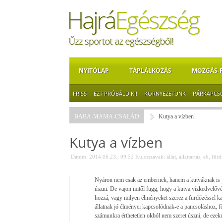
NYITÓLAP
TÁPLÁLKOZÁS
MOZGÁS-
FRISS
EZT PRÓBÁLD KI!
KÖRNYEZETÜNK
PÁRKAPCS
BABA-MAMA-CSALÁD
Kutya a vízben
Kutya a vízben
Dátum: 2014.06.23., 09:52
Kulcsszavak:
állat
,
állattartás
,
eb
,
fürd
Nyáron nem csak az embernek, hanem a kutyáknak is jó
úszni. De vajon mitől függ, hogy a kutya vízkedvelővé
hozzá, vagy milyen élményeket szerez a fürdőzéssel ka
állatnak jó élményei kapcsolódnak-e a pancsoláshoz, f
számunkra érthetetlen okból nem szeret úszni, de ezekn