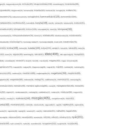
kikapcsolódás(106),
gés(25),
kiegyensúlyozott(26),
kihívás(43),
kimerültség(31),
kirándulás(84),
sgyerek(45),
kisgyermek(34),
kismama(38),
kitartás(50),
kockázat(34),
kocogás(24),
koffein(76),
kommunikáció(124),
koncentráció(94),
leszterin(76),
koleszterinszint(24),
kollagén(54),
konyha(149),
nditerem(51),
konfliktus(52),
kontroll(28),
kór(25),
kórház(29),
kórokozó(24),
kortizol(41),
könyv(106),
környezet(116),
zmetikum(40),
köhögés(40),
könyvajánló(24),
köret(30),
nyezetbarát(31),
környezetvédelem(78),
köröm(27),
kötődés(49),
következmény(33),
közérzet(43),
lekedés(26),
közösség(71),
közösségi média(27),
közösségi oldal(38),
kreatív(34),
kreativitás(79),
kritika(139),
kutatás(144),
kutya(100),
ém(62),
kultúra(36),
külföld(27),
kütyü(33),
lakás(65),
látás(34),
lélek(408),
z(42),
lazac(24),
légzés(49),
lehetőség(25),
lekvár(41),
lelki egészség(33),
levegő(42),
él(28),
Levendula(32),
leves(47),
lista(32),
liszt(36),
macska(33),
magány(42),
magas vérnyomás(28),
gnézium(70),
magvak(25),
magyar(25),
Magyarország(28),
magzat(25),
máj(60),
mandula(33),
marketing(31),
megelőzés(164),
sszázs(45),
medence(24),
meditáció(89),
megbetegedés(24),
megfázás(89),
glepetés(28),
megoldás(89),
melatonin(29),
meleg(74),
mellékhatás(24),
memória(72),
mennyiség(26),
nstruáció(50),
mentális(48),
mentális egészség(86),
menü(28),
méregtelenítés(48),
mese(40),
z(92),
migrén(27),
mindennapok(34),
minőség(33),
mobiltelefon(27),
modern(24),
módszer(68),
mogyoró(31),
mozgás(405),
motiváció(144),
sás(31),
mosoly(27),
mozgásforma(25),
mozi(42),
nka(182),
munkahely(92),
műtét(38),
művészet(29),
nagyszülő(27),
nap(35),
napfény(54),
napirend(35),
pozás(37),
napsütés(38),
naptej(32),
narancs(27),
nasi(31),
nassolás(41),
nátha(44),
negatív(50),
nyár(201),
nő(106),
növény(112),
hézség(36),
népszerű(42),
nevelés(83),
nevetés(30),
nők(42),
nyugalom(102),
aralás(90),
nyári szünet(27),
nyelv(26),
nyomelem(33),
nyugtató(29),
nyújtás(45),