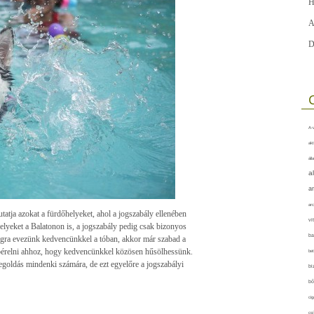
H
A
D
A-v
akt
áll
a
a
arc
atja azokat a fürdőhelyeket, ahol a jogszabály ellenében
vi
helyeket a Balatonon is, a jogszabály pedig csak bizonyos
ba
lságra evezünk kedvencünkkel a tóban, akkor már szabad a
 bérelni ahhoz, hogy kedvencünkkel közösen hűsölhessünk.
bet
egoldás mindenki számára, de ezt egyelőre a jogszabályi
bi
bő
cig
csí