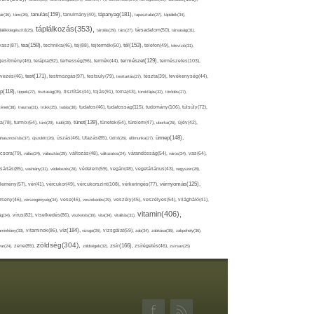
tápanyag(181),
tanulás(159),
ár(36),
tánc(26),
tanulmány(40),
tapasztalat(27),
táplálék(34),
táplálkozás(353),
lálékkiegészítő(25),
tárolás(29),
társ(27),
társadalom(50),
társaság(31),
tea(158),
tél(153),
vasz(87),
technika(46),
tej(88),
tejtermék(60),
telefon(49),
televízió(31),
terápia(92),
terhesség(96),
természet(129),
természetes(103),
ljesítmény(46),
termék(44),
test(171),
testmozgás(97),
rvezés(46),
testsúly(79),
testtartás(27),
tészta(39),
tevékenység(44),
pp(118),
tippek(27),
tisztaság(35),
tisztítás(44),
tojás(91),
torna(43),
torokfájás(32),
törődés(27),
tudatosság(115),
tudomány(106),
ténet(38),
trauma(31),
trükk(25),
tudás(30),
tudatos(46),
túlsúly(72),
tünet(139),
ra(78),
turmix(64),
túró(29),
tüdő(28),
tünetek(64),
türelem(47),
uborka(26),
újév(42),
ünnep(148),
ahasznosítás(37),
újszülött(26),
úszás(46),
Utazás(85),
Üdítő(26),
ülőmunka(27),
csora(79),
válás(24),
választás(29),
változás(48),
változatos(24),
várandósság(54),
város(24),
vas(64),
sárlás(85),
vashiány(31),
védekezés(28),
védelem(59),
vegán(48),
vegetáriánus(43),
vegyszer(28),
vércukorszint(108),
vérnyomás(125),
lemény(57),
vér(41),
vércukor(49),
vérkeringés(77),
rseny(46),
vérszegénység(34),
vese(46),
veszekedés(29),
veszély(45),
veszélyes(54),
világháló(41),
vitamin(406),
ág(34),
vírus(82),
viselkedés(86),
viszketés(30),
vita(34),
vitalitás(31),
víz(184),
aminhiány(33),
vitaminok(86),
vizsga(26),
vizsgálat(59),
zab(34),
zabkása(36),
zabpehely(36),
zöldség(304),
zsír(166),
ar(24),
zene(85),
zöldségek(32),
zsírégetés(46),
zsírsav(25)