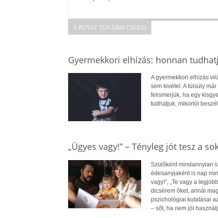
A ROVAT TOVÁBBI CIKKEI
Gyermekkori elhízás: honnan tudhatj
A gyermekkori elhízás vi
sem kivétel. A túlsúly má
felismerjük, ha egy kisg
tudhatjuk, mikortól beszél
„Ügyes vagy!” – Tényleg jót tesz a so
Szülőként mindannyian s
édesanyjaként is nap min
vagy!”, „Te vagy a legjob
dicsérem őket, annál mag
pszichológiai kutatásai 
– sőt, ha nem jól használj