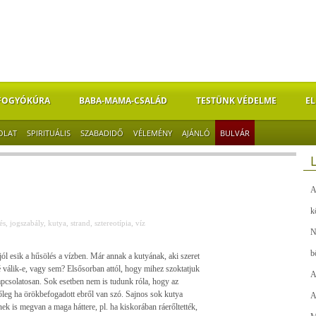
FOGYÓKÚRA
BABA-MAMA-CSALÁD
TESTÜNK VÉDELME
EL
OLAT
SPIRITUÁLIS
SZABADIDŐ
VÉLEMÉNY
AJÁNLÓ
BULVÁR
A
k
és
,
jogszabály
,
kutya
,
strand
,
sztereotípia
,
víz
N
b
l esik a hűsölés a vízben. Már annak a kutyának, aki szeret
 válik-e, vagy sem? Elsősorban attól, hogy mihez szoktatjuk
A
pcsolatosan. Sok esetben nem is tudunk róla, hogy az
őleg ha örökbefogadott ebről van szó. Sajnos sok kutya
A
ek is megvan a maga háttere, pl. ha kiskorában ráerőltették,