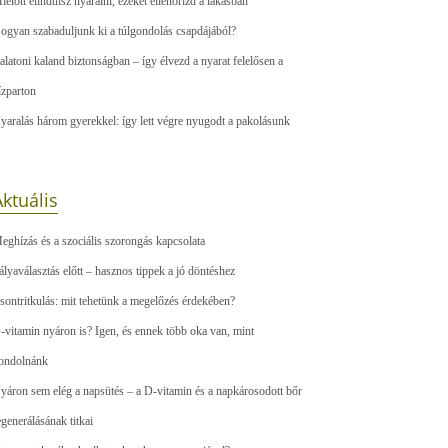
ielőtt elindulsz nyaralni, ezeket ellenőrizd a lakásban
ogyan szabaduljunk ki a túlgondolás csapdájából?
alatoni kaland biztonságban – így élvezd a nyarat felelősen a
ízparton
yaralás három gyerekkel: így lett végre nyugodt a pakolásunk
ktuális
eghízás és a szociális szorongás kapcsolata
ályaválasztás előtt – hasznos tippek a jó döntéshez
sontritkulás: mit tehetünk a megelőzés érdekében?
-vitamin nyáron is? Igen, és ennek több oka van, mint
ondolnánk
yáron sem elég a napsütés – a D-vitamin és a napkárosodott bőr
egenerálásának titkai