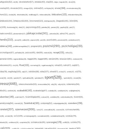
afigyelés(52),
ok(36),
okostelefon(57),
oktatás(40),
olaj(50),
olajos magvak(34),
olcsó(33),
olvasás(101),
orvos(164),
ívaolaj(42),
omega-3(31),
online(52),
orrfolyás(24),
orvostudomány(26),
thon(111),
önbizalom(122),
óvoda(26),
öltözködés(35),
önállóság(27),
önbecsülés(36),
önbizalomhiány(28),
önismeret(113),
értékelés(44),
önfejlesztés(59),
önkifejezés(26),
öregedés(46),
öröm(69),
z(109),
őszinteség(34),
ötlet(37),
pajzsmirigy(53),
pakolás(30),
panasz(25),
paprika(28),
pár(27),
párkapcsolat(241),
radicsom(52),
páratartalom(27),
pattanás(30),
pénz(74),
piac(27),
ihenés(210),
pizza(25),
pollen(32),
popcorn(35),
por(26),
pozitív(83),
prevenció(25),
probiotikum(37),
psziché(290),
pszichológia(230),
obléma(142),
problémamegoldás(27),
program(60),
recept(131),
zichológus(67),
puffadás(34),
pulzus(45),
rák(69),
reakció(33),
reflux(31),
generáció(46),
regenerálódás(28),
reggel(39),
reggeli(89),
reklám(39),
relaxáció(81),
rendszer(24),
Rost(131),
ndszeres(41),
rizs(34),
rozmaring(24),
rugalmasság(24),
ruha(42),
rutin(47),
sajt(67),
segítség(100),
séta(107),
láta(78),
sejt(27),
sérülés(58),
siker(67),
sírás(27),
smink(37),
só(70),
sport(528),
ozat(33),
sör(26),
spenót(27),
spiritualitás(28),
spórolás(37),
sportoló(31),
strand(35),
tressz(446),
sütemény(94),
stresszkezelés(53),
stresszoldás(34),
súly(25),
súlyzó(24),
szabadidő(142),
tés(91),
sütőtök(25),
szabadság(47),
szabály(25),
szabályok(24),
szájhigiénia(24),
akember(140),
szakítás(27),
Számítógép(46),
száraz(24),
szédülés(35),
székrekedés(25),
Szem(54),
Szénhidrát(181),
emélyiség(94),
szerelem(156),
szemét(32),
szépség(52),
szépségápolás(26),
szervezet(306),
zeretet(207),
szex(27),
szexualitás(25),
szezon(34),
szilveszter(48),
szív(109),
n(28),
színek(36),
szívbetegség(32),
szocializáció(30),
szódabikarbóna(35),
szokás(79),
szorongás(178),
okások(33),
szolárium(24),
szoptatás(33),
szórakozás(45),
szőlő(25),
szülés(70),
zülő(203),
tanács(161),
szülők(25),
szűrővizsgálat(34),
tablet(44),
takarítás(50),
támogatás(36),