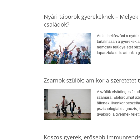
Nyári táborok gyerekeknek – Melyek 
családok?
Amint beköszönt a nyári 
tartalmasan a gyerekek a
nemcsak felügyeletet biz
tapasztalatot is adnak a 
Zsarnok szülők: amikor a szeretetet tú
A szülők elsődleges felad
számára. Előfordulhat azo
öltenek. Ilyenkor beszélh
pszichológiai diagnózis, 
gyakorol a gyermek felett
Koszos gyerek, erősebb immunrends