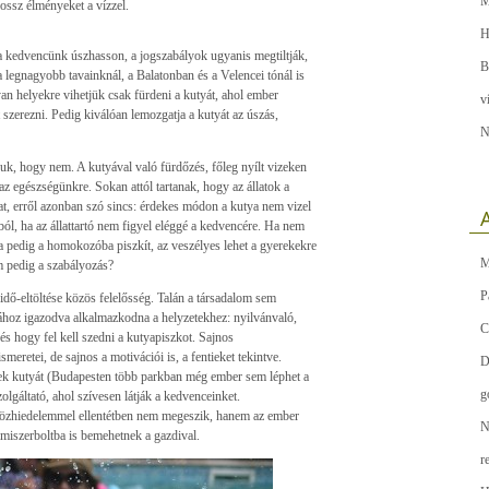
M
rossz élményeket a vízzel.
H
kedvencünk úszhasson, a jogszabályok ugyanis megtiltják,
B
a legnagyobb tavainknál, a Balatonban és a Velencei tónál is
an helyekre vihetjük csak fürdeni a kutyát, ahol ember
v
szerezni. Pedig kiválóan lemozgatja a kutyát az úszás,
N
uk, hogy nem. A kutyával való fürdőzés, főleg nyílt vizeken
az egészségünkre. Sokan attól tartanak, hogy az állatok a
t, erről azonban szó sincs: érdekes módon a kutya nem vizel
A
ból, ha az állattartó nem figyel eléggé a kedvencére. Ha nem
ha pedig a homokozóba piszkít, az veszélyes lehet a gyerekekre
M
em pedig a szabályozás?
P
idő-eltöltése közös felelősség. Talán a társadalom sem
tához igazodva alkalmazkodna a helyzetekhez: nyilvánvaló,
C
s hogy fel kell szedni a kutyapiszkot. Sajnos
retei, de sajnos a motivációi is, a fentieket tekintve.
D
ek kutyát (Budapesten több parkban még ember sem léphet a
g
olgáltató, ahol szívesen látják a kedvenceinket.
 közhiedelemmel ellentétben nem megeszik, hanem az ember
N
lmiszerboltba is bemehetnek a gazdival.
r