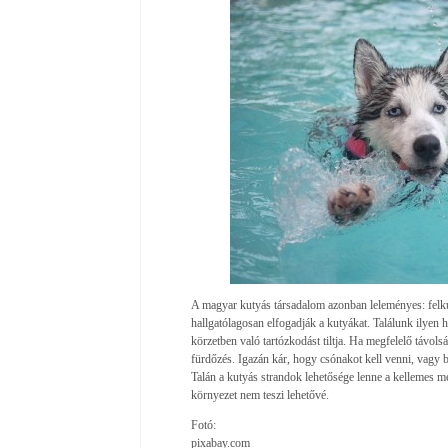
A magyar kutyás társadalom azonban leleményes: felkut
hallgatólagosan elfogadják a kutyákat. Találunk ilyen 
körzetben való tartózkodást tiltja. Ha megfelelő távo
fürdőzés. Igazán kár, hogy csónakot kell venni, vagy
Talán a kutyás strandok lehetősége lenne a kellemes m
környezet nem teszi lehetővé.
Fotó:
pixabay.com