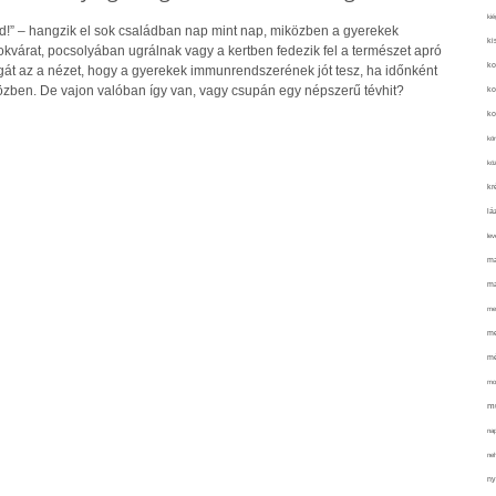
kié
!” – hangzik el sok családban nap mint nap, miközben a gyerekek
ki
kvárat, pocsolyában ugrálnak vagy a kertben fedezik fel a természet apró
ko
agát az a nézet, hogy a gyerekek immunrendszerének jót tesz, ha időnként
özben. De vajon valóban így van, vagy csupán egy népszerű tévhit?
ko
ko
kör
köz
kr
lá
lev
ma
ma
me
me
mé
mo
mu
na
ne
ny