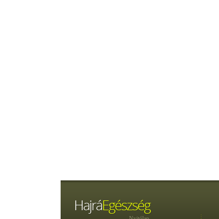
Nyitólap