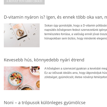
A ROVAT TOVÁBBI CIKKEI
D-vitamin nyáron is? Igen, és ennek több oka van,
Sokan úgy gondolják, hogy a D-vitamin pótlására
napsütés bőségesen fedezi szervezetünk igényei
természetes forrása, a valóság ennél jóval öss
hónapokban sem biztos, hogy mindenki elegendő
Kevesebb hús, könnyedebb nyári étrend
A hőségben a szervezet gyakran a kevésbé megte
Ez az időszak ideális arra, hogy átgondoljuk hú
zöldséget, gyümölcsöt, illetve növényi fehérjefo
Noni – a trópusok különleges gyümölcse