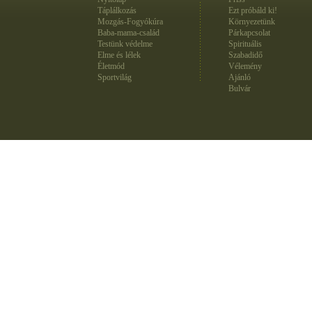
Táplálkozás
Ezt próbáld ki!
Mozgás-Fogyókúra
Környezetünk
Baba-mama-család
Párkapcsolat
Testünk védelme
Spirituális
Elme és lélek
Szabadidő
Életmód
Vélemény
Sportvilág
Ajánló
Bulvár