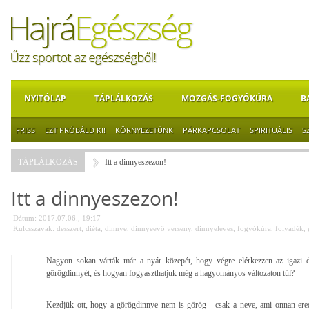
NYITÓLAP
TÁPLÁLKOZÁS
MOZGÁS-FOGYÓKÚRA
B
FRISS
EZT PRÓBÁLD KI!
KÖRNYEZETÜNK
PÁRKAPCSOLAT
SPIRITUÁLIS
S
TÁPLÁLKOZÁS
Itt a dinnyeszezon!
Itt a dinnyeszezon!
Dátum: 2017.07.06., 19:17
Kulcsszavak:
desszert
,
diéta
,
dinnye
,
dinnyeevő verseny
,
dinnyeleves
,
fogyókúra
,
folyadék
,
Nagyon sokan várták már a nyár közepét, hogy végre elérkezzen az igazi di
görögdinnyét, és hogyan fogyaszthatjuk még a hagyományos változaton túl?
Kezdjük ott, hogy a görögdinnye nem is görög - csak a neve, ami onnan ere