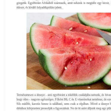
görgetik. Egyébiránt Afrikából származik, amit nekünk is megidéz egy kicsit
édesre, és kiváló folyadékpótlást jelent.
Természetesen a dinnye - ami egyébiránt a tökfélék családjába tartozik, és hiv
hogy édes - nagyon egészséges. Főként B6, C és E vitaminokat tartalmaz, de ezen 
Sőt mitőbb, karotin benne is található, nem csak a répában. Mivel a dinnye
diétához kifejezetten javasolják a figyasztását. No de itt azért álljunk meg egy pilla