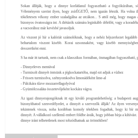
Sokan állítják, hogy a dinnye korlátlanul fogyasztható a fogyókúrában, s
Véleményem szerint ilyen, hogy zsírÉGETŐ, nem igazán létezik. Ha volna il
tökéletesen vékony ember szaladgálna az utcákon... S attól még, hogy magas a 
bizonyos óvatosságra int. A diétázók számára leginkább délelőtt, vagy a koradélu
a vacsorához már kevésbé javasoljuk.
Az viszont jó hír a kalóriát számolóknak, hogy a nehéz héjszerkezet legalább
beltartalom viszont kisebb. Korai uzsonnaként, vagy kisebb mennyiségben
desszertként enni.
S ha már itt tartunk, nem csak a klasszikus formában, önmagában fogyasztható, p
- Dinnyeleves mentával
- Turmixolt dinnyét öntsünk a jégkockatartóba, majd ezt adjuk a vízhez
- Frissen turmixolva, szétnyomkodva limonádéként lime-al
- Pálcikára tűzve mozzarrellagolyóval
- Gyümölcssaláta összetevőjeként kockára vágva.
Az igazi dinnyerajongóknak itt egy kiváló programlehetőség: a budapesti au
bizonyíthatod szenvedélyedet, a dinnyét a szervezők állják! Az ilyen verse
tekintenek vissza, noha korábban komoly tétekben fogadtak, hogy ki bír 
dinnyét. A vállalkozó szellemű embert földbe ásták, hogy jobban bírja a kihívást. 
dinnye iránt telhetetlenek most tobzódhatnak az örömökben!