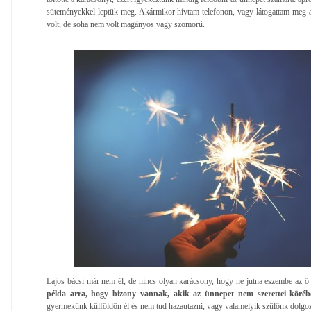
süteményekkel leptük meg. Akármikor hívtam telefonon, vagy látogattam meg 
volt, de soha nem volt magányos vagy szomorú.
Lajos bácsi már nem él, de nincs olyan karácsony, hogy ne jutna eszembe az ő 
példa arra, hogy bizony vannak, akik az ünnepet nem szerettei köréb
gyermekünk külföldön él és nem tud hazautazni, vagy valamelyik szülőnk dolgoz