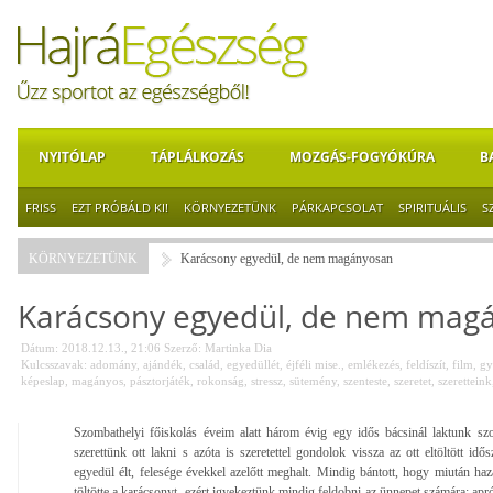
NYITÓLAP
TÁPLÁLKOZÁS
MOZGÁS-FOGYÓKÚRA
B
FRISS
EZT PRÓBÁLD KI!
KÖRNYEZETÜNK
PÁRKAPCSOLAT
SPIRITUÁLIS
S
KÖRNYEZETÜNK
Karácsony egyedül, de nem magányosan
Karácsony egyedül, de nem mag
Dátum: 2018.12.13., 21:06
Szerző:
Martinka Dia
Kulcsszavak:
adomány
,
ajándék
,
család
,
egyedüllét
,
éjféli mise.
,
emlékezés
,
feldíszít
,
film
,
gy
képeslap
,
magányos
,
pásztorjáték
,
rokonság
,
stressz
,
sütemény
,
szenteste
,
szeretet
,
szeretteink
Szombathelyi főiskolás éveim alatt három évig egy idős bácsinál laktunk sz
szerettünk ott lakni s azóta is szeretettel gondolok vissza az ott eltöltött idő
egyedül élt, felesége évekkel azelőtt meghalt. Mindig bántott, hogy miután ha
töltötte a karácsonyt, ezért igyekeztünk mindig feldobni az ünnepet számára: apr