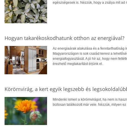
egészségesek is. Nézzük, hogy a zsálya mit ad 
Hogyan takarékoskodhatunk otthon az energiával?
Az energiaárak alakulása és a fenntarthatóság i
Magyarországon is sok család keresi a lehetősé
energiafogyasztását. A jó hír az, hogy nem feltétl
érezhető megtakarítást érjünk el.
Körömvirág, a kert egyik legszebb és legsokoldalú
Mindenki ismeri a körömvirágot, ha nem is hasz
biztosan találkozott már vele. Nézzük, milyen ez