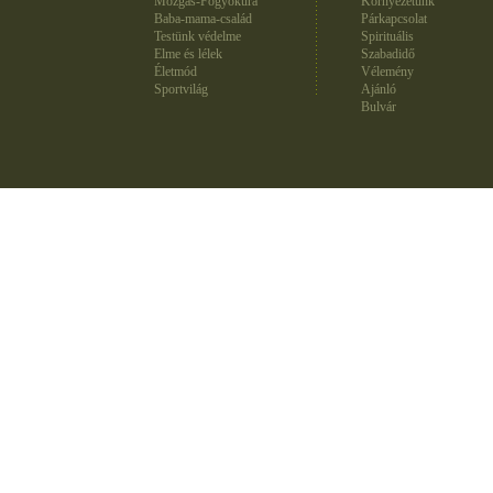
Mozgás-Fogyókúra
Környezetünk
Baba-mama-család
Párkapcsolat
Testünk védelme
Spirituális
Elme és lélek
Szabadidő
Életmód
Vélemény
Sportvilág
Ajánló
Bulvár