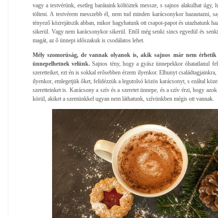
vagy a testvérünk, esetleg barátaink költöztek messze, s sajnos alakulhat úgy, 
tölteni. A testvérem messzebb él, nem tud minden karácsonykor hazautazni, s
tényező közrejátszik abban, mikor hagyhatunk ott csapot-papot és utazhatunk h
sikerül. Vagy nem karácsonykor sikerül. Ettől még senki sincs egyedül és sen
magát, az ő ünnepi időszakuk is csodálatos lehet.
Mély szomorúság, de vannak olyanok is, akik sajnos már nem érhetik
ünnepelhetnek velünk.
Sajnos tény, hogy a gyász ünnepekkor óhatatlanul fel
szeretteiket, ezt én is sokkal erősebben érzem ilyenkor. Elhunyt családtagjainkra,
ilyenkor, emlegetjük őket, felidézzük a legutolsó közös karácsonyt, s ezáltal kö
szeretteinket is. Karácsony a szív és a szeretet ünnepe, és a szív érzi, hogy azo
körül, akiket a szemünkkel ugyan nem láthatunk, szívünkben mégis ott vannak.