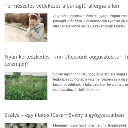
Természetes védekezés a parlagfű-allergia ellen
Augusztus beköszöntével Magyarországon ember
parlagfű virágzása. A pollenszezon ilyenkor éri 
elkerülhetetlenné válnak a kellemetlen tünetek.
Nyári kertészkedés – mit ültessünk augusztusban, h
teremjen?
Sokan úgy gondolják, hogy augusztusra véget ér
legfontosabb hónap a veteményesben és a díszke
lassan rövidülnek, a talaj azonban továbbra is m
csírázásához és fejlődéséhez.
Zsálya – egy illatos fűszernövény a gyógyászatban
Megannyi fűszernövényt ismerünk, termesztünk