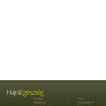
Nyitólap
Friss
Táplálkozás
Ezt próbáld ki!