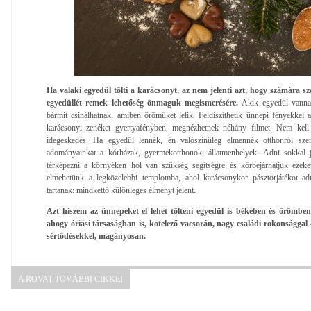
Ha valaki egyedül tölti a karácsonyt, az nem jelenti azt, hogy számára 
egyedüllét remek lehetőség önmaguk megismerésére.
Akik egyedül vannak
bármit csinálhatnak, amiben örömüket lelik. Feldíszíthetik ünnepi fényekkel a
karácsonyi zenéket gyertyafényben, megnézhetnek néhány filmet. Nem kell 
idegeskedés. Ha egyedül lennék, én valószínűleg elmennék otthonról sze
adományainkat a kórházak, gyermekotthonok, állatmenhelyek. Adni sokkal j
térképezni a környéken hol van szükség segítségre és körbejárhatjuk ezeke
elmehetünk a legközelebbi templomba, ahol karácsonykor pásztorjátékot adn
tartanak: mindkettő különleges élményt jelent.
Azt hiszem az ünnepeket el lehet tölteni egyedül is békében és örömben
ahogy óriási társaságban is, kötelező vacsorán, nagy családi rokonsággal -
sértődésekkel, magányosan.
A ROVAT TOVÁBBI CIKKEI