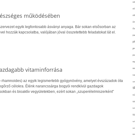
od
ol
egészséges működésében
ot
ön
zervezet egyik legfontosabb ásványi anyaga. Bár sokan elsősorban az
ős
l hozzák kapcsolatba, valójában jóval összetettebb feladatokat lát el.
pa
p
pr
ps
re
gazdagabb vitaminforrása
re
sa
 rhamnoides) az egyik legismertebb gyógynövény, amelyet évszázadok óta
sor
őrző célokra. Élénk narancssárga bogyói rendkívül gazdagok
s
sokban és bioaktív vegyületekben, ezért sokan „szuperélelmiszerként”
sü
sz
sz
s
szí
sz
s