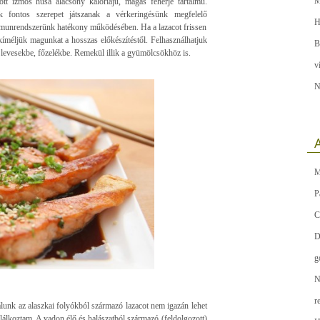
M
dött izmos húsa alacsony kalóriájú, magas fehérje tartalmú.
 fontos szerepet játszanak a vérkeringésünk megfelelő
H
munrendszerünk hatékony működésében. Ha a lazacot frissen
kíméljük magunkat a hosszas előkészítéstől. Felhasználhatjuk
B
, levesekbe, főzelékbe. Remekül illik a gyümölcsökhöz is.
v
N
A
M
P
C
D
g
N
r
unk az alaszkai folyókból származó lazacot nem igazán lehet
találkoztam. A vadon élő és halászatból származó (feldolgozott)