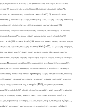
kikapcsolódás(106),
gés(25),
kiegyensúlyozott(26),
kihívás(43),
kimerültség(31),
kirándulás(84),
sgyerek(45),
kisgyermek(34),
kismama(38),
kitartás(50),
kockázat(34),
kocogás(24),
koffein(76),
kommunikáció(124),
koncentráció(94),
leszterin(76),
koleszterinszint(24),
kollagén(54),
konyha(149),
nditerem(51),
konfliktus(52),
kontroll(28),
kór(25),
kórház(29),
kórokozó(24),
kortizol(41),
könyv(106),
környezet(116),
zmetikum(40),
köhögés(40),
könyvajánló(24),
köret(30),
nyezetbarát(31),
környezetvédelem(78),
köröm(27),
kötődés(49),
következmény(33),
közérzet(43),
lekedés(26),
közösség(71),
közösségi média(27),
közösségi oldal(38),
kreatív(34),
kreativitás(79),
kritika(139),
kutatás(144),
kutya(100),
ém(62),
kultúra(36),
külföld(27),
kütyü(33),
lakás(65),
látás(34),
lélek(408),
z(42),
lazac(24),
légzés(49),
lehetőség(25),
lekvár(41),
lelki egészség(33),
levegő(42),
él(28),
Levendula(32),
leves(47),
lista(32),
liszt(36),
macska(33),
magány(42),
magas vérnyomás(28),
gnézium(70),
magvak(25),
magyar(25),
Magyarország(28),
magzat(25),
máj(60),
mandula(33),
marketing(31),
megelőzés(164),
sszázs(45),
medence(24),
meditáció(89),
megbetegedés(24),
megfázás(89),
glepetés(28),
megoldás(89),
melatonin(29),
meleg(74),
mellékhatás(24),
memória(72),
mennyiség(26),
nstruáció(50),
mentális(48),
mentális egészség(86),
menü(28),
méregtelenítés(48),
mese(40),
z(92),
migrén(27),
mindennapok(34),
minőség(33),
mobiltelefon(27),
modern(24),
módszer(68),
mogyoró(31),
mozgás(405),
motiváció(144),
sás(31),
mosoly(27),
mozgásforma(25),
mozi(42),
nka(182),
munkahely(92),
műtét(38),
művészet(29),
nagyszülő(27),
nap(35),
napfény(54),
napirend(35),
pozás(37),
napsütés(38),
naptej(32),
narancs(27),
nasi(31),
nassolás(41),
nátha(44),
negatív(50),
nyár(201),
nő(106),
növény(112),
hézség(36),
népszerű(42),
nevelés(83),
nevetés(30),
nők(42),
nyugalom(102),
aralás(90),
nyári szünet(27),
nyelv(26),
nyomelem(33),
nyugtató(29),
nyújtás(45),