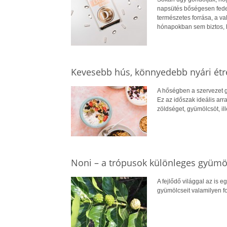
napsütés bőségesen fedez
természetes forrása, a v
hónapokban sem biztos, 
Kevesebb hús, könnyedebb nyári ét
A hőségben a szervezet g
Ez az időszak ideális arr
zöldséget, gyümölcsöt, il
Noni – a trópusok különleges gyümö
A fejlődő világgal az is e
gyümölcseit valamilyen for