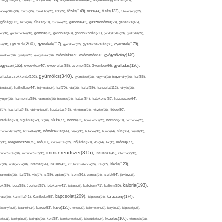
folyadék(119),
khagyma(47),
folsav(25),
folyadékbevitel(40),
folyadékfogyasztás(45),
főzés(149),
futás(132),
yadékpótlás(29),
fontos(25),
forralt bor(26),
Föld(27),
friss(44),
futóverseny(32),
ggőség(112),
fürdő(26),
fűszer(79),
fűszerek(28),
gabona(42),
gasztronómia(58),
genetika(45),
tén(32),
gluténmentes(34),
gomba(53),
gondolat(43),
gondolkodás(71),
gondoskodás(33),
gyakorlat(29),
gyerek(260),
gyermek(179),
gyerekek(117),
ász(31),
gyerekkor(32),
gyereknevelés(83),
gyógynövény(149),
ermekkor(36),
gyertya(28),
gyógyászat(36),
gyógyítás(69),
gyógymód(50),
ógyszer(165),
gyulladás(126),
gyógytea(40),
gyógyulás(85),
gyomor(62),
Gyömbér(66),
gyümölcs(340),
ulladáscsökkentő(102),
gyümölcslé(28),
hagyma(28),
hagyomány(36),
haj(85),
hangulat(112),
ápolás(36),
hajhullás(44),
hajmosás(24),
hal(70),
hála(25),
halál(39),
hányás(25),
yinger(25),
harmónia(69),
hasmenés(35),
hasznos(24),
hatás(84),
hatékony(52),
házasság(64),
i(27),
háziállat(48),
házimunka(28),
háztartás(43),
hétköznap(24),
hétvége(25),
hideg(80),
dratálás(69),
higiénia(52),
hit(26),
hízás(77),
hobbi(62),
home office(26),
hormon(79),
hormonok(25),
rmonrendszer(24),
hozzáállás(31),
hőmérséklet(44),
hőség(36),
hulladék(33),
humor(24),
hús(86),
húsvét(36),
idő(111),
ő(30),
idegrendszer(75),
időbeosztás(32),
időjárás(69),
idős(24),
illat(30),
illóolaj(77),
immunrendszer(315),
munerősítés(30),
immunerősítő(36),
influenza(45),
információ(33),
iskola(123),
er(29),
intelligencia(28),
internet(64),
inzulin(42),
inzulinrezisztencia(35),
írás(27),
olakezdés(25),
ital(75),
ivás(27),
íz(39),
izgalom(27),
izom(91),
izomzat(24),
ízület(54),
járvány(35),
kalória(193),
ték(89),
jóga(56),
Joghurt(67),
jótékony(41),
kaland(28),
kalcium(71),
kálium(50),
kapcsolat(209),
karácsony(174),
masz(30),
kamilla(41),
Kánikula(59),
káposzta(24),
kávé(125),
ácsonyfa(25),
karantén(34),
káros(53),
keksz(29),
kellemetlen(29),
kenyér(32),
képesség(28),
kezelés(166),
dés(31),
kerékpár(25),
keringés(26),
kert(52),
kertészkedés(26),
készülődés(24),
kézmosás(28),