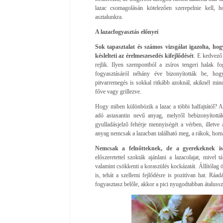
lazac csomagolásán kötelezően szerepelnie kell, 
asztalunkra.
A lazacfogyasztás előnyei
Sok tapasztalat és számos vizsgálat igazolta, hog
késlelteti az érelmeszesedés kifejlődését
. E kedvező 
rejlik. Ilyen szempontból a zsíros tengeri halak 
fogyasztásáról néhány éve bizonyították be, hog
pitvarremegés is sokkal ritkább azoknál, akiknél minde
főve vagy grillezve.
Hogy miben különbözik a lazac a többi halfajtától? A
adó astaxantin nevű anyag, melyről bebizonyított
gyulladásjelző fehérje mennyiségét a vérben, illet
anyag nemcsak a lazacban található meg, a rákok, homáro
Nemcsak a felnőtteknek, de a gyerekeknek is
előszeretettel szokták ajánlani a lazacolajat, mivel 
valamint csökkenti a koraszülés kockázatát. Állítólag ö
is, tehát a szellemi fejlődésre is pozitívan hat. Rá
fogyasztasz belőle, akkor a pici nyugodtabban átalussz