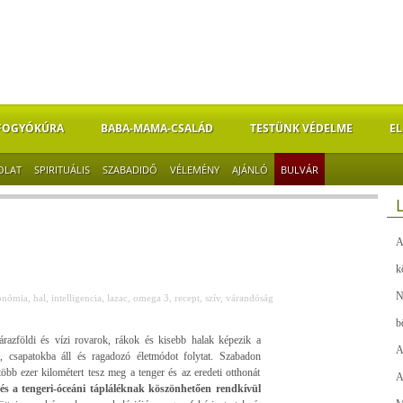
FOGYÓKÚRA
BABA-MAMA-CSALÁD
TESTÜNK VÉDELME
EL
OLAT
SPIRITUÁLIS
SZABADIDŐ
VÉLEMÉNY
AJÁNLÓ
BULVÁR
A
k
N
onómia
,
hal
,
intelligencia
,
lazac
,
omega 3
,
recept
,
szív
,
várandóság
b
árazföldi és vízi rovarok, rákok és kisebb halak képezik a
A
e, csapatokba áll és ragadozó életmódot folytat. Szabadon
több ezer kilométert tesz meg a tenger és az eredeti otthonát
A
s a tengeri-óceáni tápláléknak köszönhetően rendkívül