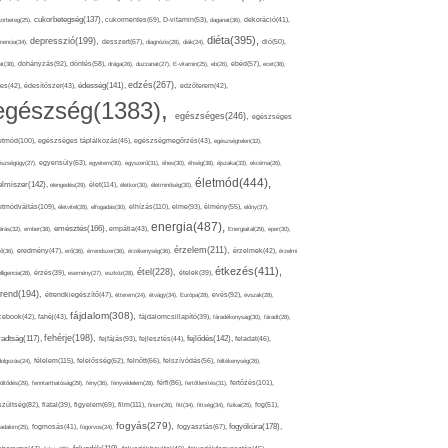
cukorbetegség(137),
orbeteg(25),
cukormentes(69),
D-vitamin(53),
daganat(36),
dekoráció(41),
diéta(395),
depresszió(199),
mencia(34),
desszert(67),
diagnózis(28),
diák(24),
dió(50),
dohányzás(92),
at(38),
döntés(58),
drága(26),
duzzanat(27),
E-vitamin(25),
eb(26),
ebéd(57),
ecet(38),
edzés(267),
édesség(141),
es(42),
édesítőszer(43),
edzőterem(42),
egészség(1383),
egészséges(246),
egészséges
etmód(100),
egészséges táplálkozás(45),
egészségmegőrzés(43),
egészségtelen(32),
észségügy(27),
egyensúly(63),
egyetem(30),
egyszerű(31),
éhes(30),
éhség(38),
éjszaka(33),
ekcéma(26),
életmód(444),
elmiszer(142),
élet(114),
elengedés(29),
életkor(30),
életminőség(30),
etmódváltás(109),
elhízás(110),
elme(93),
életvitel(28),
elfogadás(30),
élmény(55),
előny(37),
energia(487),
emésztés(166),
árás(32),
ember(38),
empátia(43),
Energiaital(29),
eper(30),
érzelem(211),
ő(36),
eredmény(47),
erő(36),
érrendszer(36),
érzékenység(36),
érzelmek(42),
érzelmi
étkezés(411),
étel(228),
elligencia(28),
érzés(39),
esemény(27),
eszköz(28),
ételek(39),
trend(194),
evés(92),
étrendkiegészítő(47),
étterem(24),
étvágy(34),
Európa(28),
évszak(28),
fájdalom(308),
cebook(42),
fahéj(43),
fájdalomcsillapító(39),
fáradékonyság(30),
fáradt(28),
fehérje(198),
radtság(117),
fejfájás(93),
fejlődés(142),
fejlesztés(44),
feladat(46),
félelem(115),
dolgozás(24),
felelősség(62),
felnőtt(66),
felszívódás(56),
féltékenység(26),
fertőzés(101),
töltődés(29),
fenntarthatóság(29),
fény(36),
fényvédelem(28),
férfi(86),
fertőtlenítés(31),
film(111),
szültség(82),
fiatal(39),
figyelem(69),
finom(26),
fitt(34),
fittség(34),
fizikai(25),
fog(51),
fogyás(279),
fogyókúra(178),
gadalom(25),
fogmosás(41),
fogorvos(24),
fogyasztás(67),