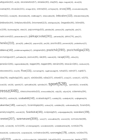
afigyelés(52),
ok(36),
okostelefon(57),
oktatás(40),
olaj(50),
olajos magvak(34),
olcsó(33),
olvasás(101),
orvos(164),
ívaolaj(42),
omega-3(31),
online(52),
orrfolyás(24),
orvostudomány(26),
thon(111),
önbizalom(122),
óvoda(26),
öltözködés(35),
önállóság(27),
önbecsülés(36),
önbizalomhiány(28),
önismeret(113),
értékelés(44),
önfejlesztés(59),
önkifejezés(26),
öregedés(46),
öröm(69),
z(109),
őszinteség(34),
ötlet(37),
pajzsmirigy(53),
pakolás(30),
panasz(25),
paprika(28),
pár(27),
párkapcsolat(241),
radicsom(52),
páratartalom(27),
pattanás(30),
pénz(74),
piac(27),
ihenés(210),
pizza(25),
pollen(32),
popcorn(35),
por(26),
pozitív(83),
prevenció(25),
probiotikum(37),
psziché(290),
pszichológia(230),
obléma(142),
problémamegoldás(27),
program(60),
recept(131),
zichológus(67),
puffadás(34),
pulzus(45),
rák(69),
reakció(33),
reflux(31),
generáció(46),
regenerálódás(28),
reggel(39),
reggeli(89),
reklám(39),
relaxáció(81),
rendszer(24),
Rost(131),
ndszeres(41),
rizs(34),
rozmaring(24),
rugalmasság(24),
ruha(42),
rutin(47),
sajt(67),
segítség(100),
séta(107),
láta(78),
sejt(27),
sérülés(58),
siker(67),
sírás(27),
smink(37),
só(70),
sport(528),
ozat(33),
sör(26),
spenót(27),
spiritualitás(28),
spórolás(37),
sportoló(31),
strand(35),
tressz(446),
sütemény(94),
stresszkezelés(53),
stresszoldás(34),
súly(25),
súlyzó(24),
szabadidő(142),
tés(91),
sütőtök(25),
szabadság(47),
szabály(25),
szabályok(24),
szájhigiénia(24),
akember(140),
szakítás(27),
Számítógép(46),
száraz(24),
szédülés(35),
székrekedés(25),
Szem(54),
Szénhidrát(181),
emélyiség(94),
szerelem(156),
szemét(32),
szépség(52),
szépségápolás(26),
szervezet(306),
zeretet(207),
szex(27),
szexualitás(25),
szezon(34),
szilveszter(48),
szív(109),
n(28),
színek(36),
szívbetegség(32),
szocializáció(30),
szódabikarbóna(35),
szokás(79),
szorongás(178),
okások(33),
szolárium(24),
szoptatás(33),
szórakozás(45),
szőlő(25),
szülés(70),
zülő(203),
tanács(161),
szülők(25),
szűrővizsgálat(34),
tablet(44),
takarítás(50),
támogatás(36),