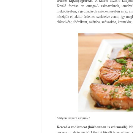
értékes tápanyagforrás.
A kitartó úszásra kifejlő
Kiváló forrása az omega-3 zsírsavaknak, amelyek
működésében, a gyulladások csökkentésében és az im
készítjük el, akkor érdemes szeletelve venni, így meg
előételként, főételként, salátába, szószokba, krémekbe
Milyen lazacot együnk?
Keresd a vadlazacot (bárhonnan is származik).
Nál
beszerezni, de tengerből kifogott füstölt lazaccal már 