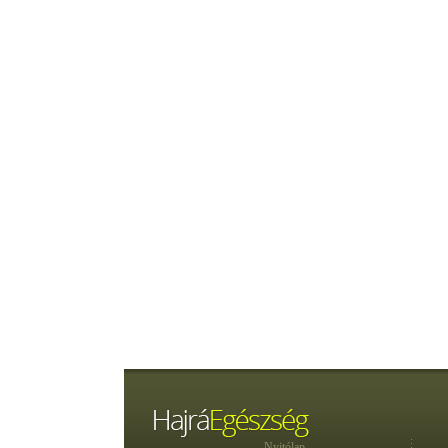
Nyitólap