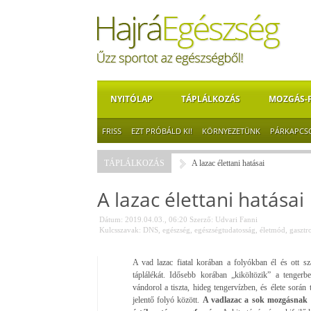
NYITÓLAP
TÁPLÁLKOZÁS
MOZGÁS-
FRISS
EZT PRÓBÁLD KI!
KÖRNYEZETÜNK
PÁRKAPCS
TÁPLÁLKOZÁS
A lazac élettani hatásai
A lazac élettani hatásai
Dátum: 2019.04.03., 06:20
Szerző:
Udvari Fanni
Kulcsszavak:
DNS
,
egészség
,
egészségtudatosság
,
életmód
,
gasztr
A vad lazac fiatal korában a folyókban él és ott sz
táplálékát. Idősebb korában „kiköltözik” a tengerb
vándorol a tiszta, hideg tengervízben, és élete során 
jelentő folyó között.
A vadlazac a sok mozgásnak é