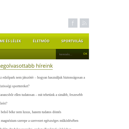
ME ÉS LÉLEK
ÉLETMÓD
SPORTVILÁG
Legolvasottabb híreink
z edzőpark nem játszótér – hogyan használjuk biztonságosan a
özösségi sporttereket?
arancsbőr ellen tudatosan – mit tehetünk a simább, feszesebb
őrért?
 belső béke nem luxus, hanem tudatos döntés
 magnézium szerepe a szervezet egészséges működésében