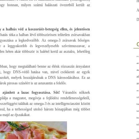
H
hogy honnan, milyen számú halászati övezetből került az
A
D
y a halhús véd a koszorúér-betegség ellen, és jelentősen
hatás titka a halban lévő többszörösen telítetlen zsírsavakban
fogyasztása a legkedvezőbb. Az omega-3 zsírsavak bőséges
y a leggyakoribb és legveszélyesebb szívritmuszavar, a
n héten akár többször is halétel kerül az asztalra, lehetőleg
A-v
akt
bban, hogy megtalálható benne az élénk rózsaszín árnyalatot
áll
ák, hogy DNS-védő hatása van, mivel csökkenti az egyik
a
ve azokét, melyek hozzájárulnak a DNS károsodásához. Ez az
k pirosas színéért is az astaxantin a felelős.
a
arc
 ajánlott a lazac fogyasztása. Sőt!
Várandós nőknek
táplálja a magzatot, megóvja a fejlődési rendellenességektől,
vi
sszefüggést találtak az omega-3 és az intelligenciaszint között
ba
adásul, ha a terhességed utolsó három hónapjában még többet
bet
a majd az éjszakákat.
bi
bő
cig
csí