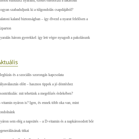
ielőtt elindulsz nyaralni, ezeket ellenőrizd a lakásban
ogyan szabaduljunk ki a túlgondolás csapdájából?
alatoni kaland biztonságban – így élvezd a nyarat felelősen a
ízparton
yaralás három gyerekkel: így lett végre nyugodt a pakolásunk
ktuális
eghízás és a szociális szorongás kapcsolata
ályaválasztás előtt – hasznos tippek a jó döntéshez
sontritkulás: mit tehetünk a megelőzés érdekében?
-vitamin nyáron is? Igen, és ennek több oka van, mint
ondolnánk
yáron sem elég a napsütés – a D-vitamin és a napkárosodott bőr
egenerálásának titkai