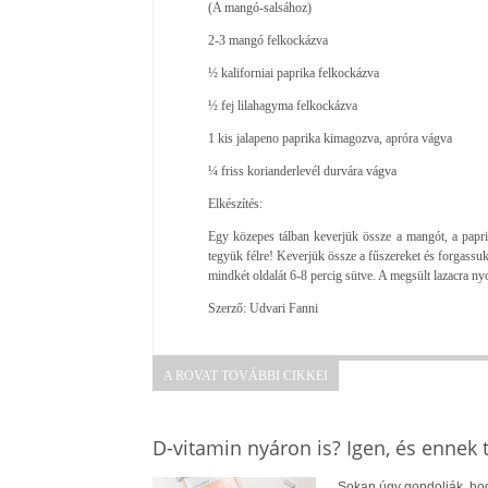
(A mangó-salsához)
2-3 mangó felkockázva
½ kaliforniai paprika felkockázva
½ fej lilahagyma felkockázva
1 kis jalapeno paprika kimagozva, apróra vágva
¼ friss korianderlevél durvára vágva
Elkészítés:
Egy közepes tálban keverjük össze a mangót, a paprik
tegyük félre! Keverjük össze a fűszereket és forgass
mindkét oldalát 6-8 percig sütve. A megsült lazacra n
Szerző: Udvari Fanni
A ROVAT TOVÁBBI CIKKEI
D-vitamin nyáron is? Igen, és ennek
Sokan úgy gondolják, hogy