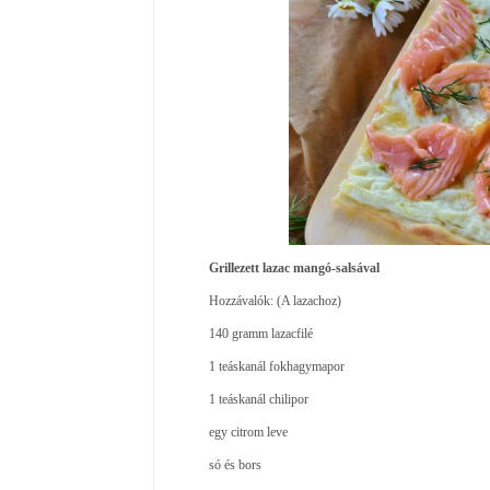
Grillezett lazac mangó-salsával
Hozzávalók: (A lazachoz)
140 gramm lazacfilé
1 teáskanál fokhagymapor
1 teáskanál chilipor
egy citrom leve
só és bors