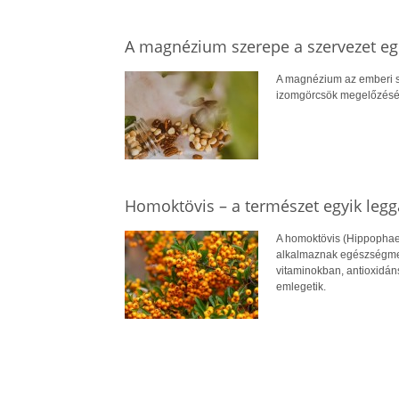
A magnézium szerepe a szervezet 
A magnézium az emberi s
izomgörcsök megelőzéséve
Homoktövis – a természet egyik leg
A homoktövis (Hippophae
alkalmaznak egészségmeg
vitaminokban, antioxidán
emlegetik.