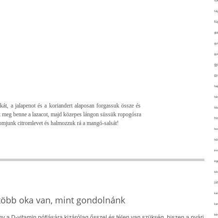
fo
fol
fü
glu
gy
gy
gy
gy
haj
hán
át, a jalapenot és a koriandert alaposan forgassuk össze és
ház
uk meg benne a lazacot, majd közepes lángon süssük ropogósra
hi
yomjunk citromlevet és halmozzuk rá a mangó-salsát!
ho
hűt
im
ing
isk
já
ka
 több oka van, mint gondolnánk
kar
kér
 a D-vitamin pótlására kizárólag ősszel és télen van szükség, hiszen a nyári