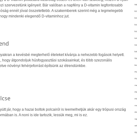
i szervezetünk igényeit. Bár valóban a napfény a D-vitamin legfontosabb
kié
alóság ennél jóval összetettebb. A szakemberek szerint még a legmelegebb
ki
hogy mindenki elegendő D-vitaminhoz jut.
ko
ko
ko
kör
rend
köz
kr
yakran a kevésbé megterhelő ételeket kívánja a nehezebb fogások helyett.
lá
a, hogy átgondoljuk húsfogyasztási szokásainkat, és több szezonális
letve növényi fehérjeforrást építsünk az étrendünkbe.
lev
ma
ma
me
me
lcse
mé
mo
gyütt jár, hogy a hazai boltok polcairól is leemelhetjük akár egy trópusi ország
mu
mában is. A noni is ide tartozik, lessük meg, mi is ez.
na
ne
ny