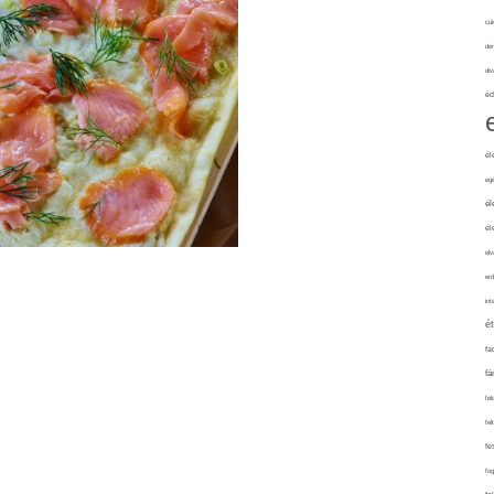
cuk
de
div
éd
él
eg
él
él
elv
erd
int
é
fa
fá
fel
fel
fe
fo