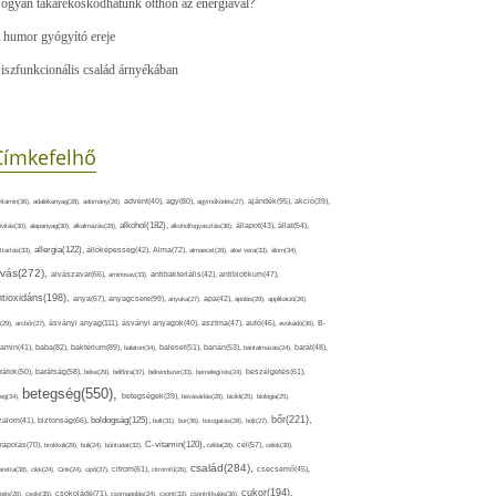
ogyan takarékoskodhatunk otthon az energiával?
 humor gyógyító ereje
iszfunkcionális család árnyékában
Címkefelhő
ajándék(95),
itamin(36),
adalékanyag(28),
adomány(26),
advent(40),
agy(80),
agyműködés(27),
akció(39),
alkohol(182),
ivitás(30),
alapanyag(30),
alkalmazás(28),
alkoholfogyasztás(36),
állapot(43),
állat(54),
allergia(122),
attartás(33),
állóképesség(42),
Alma(72),
almaecet(26),
aloe vera(33),
álom(34),
lvás(272),
alvászavar(66),
aminosav(33),
antibakteriális(42),
antibiotikum(47),
ntioxidáns(198),
anyagcsere(99),
anya(67),
anyuka(27),
apa(42),
ápolás(29),
applikáció(26),
ásványi anyag(111),
(29),
arcbőr(27),
ásványi anyagok(40),
asztma(47),
autó(46),
avokádó(36),
B-
tamin(41),
baba(82),
baktérium(89),
balaton(34),
baleset(51),
banán(53),
bántalmazás(24),
barát(48),
rátok(50),
barátság(58),
béke(29),
bélflóra(37),
bélrendszer(33),
bemelegítés(24),
beszélgetés(61),
betegség(550),
eg(34),
betegségek(39),
bevásárlás(28),
bicikli(25),
biológia(25),
bőr(221),
boldogság(125),
zalom(41),
biztonság(66),
bolt(31),
bor(36),
borogatás(28),
böjt(27),
C-vitamin(120),
rápolás(70),
brokkoli(29),
buli(24),
bűntudat(32),
cékla(28),
cél(57),
célok(30),
család(284),
aretta(38),
cikk(24),
Cink(24),
cipő(37),
citrom(61),
citromfű(26),
csecsemő(45),
cukor(194),
pés(26),
csoki(35),
csokoládé(71),
csomagolás(24),
csont(33),
csontritkulás(36),