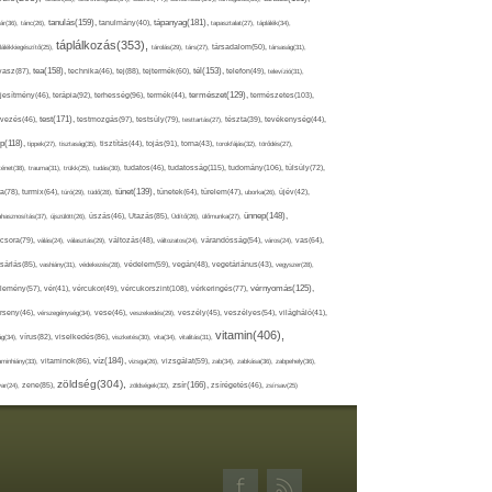
tápanyag(181),
tanulás(159),
ár(36),
tánc(26),
tanulmány(40),
tapasztalat(27),
táplálék(34),
táplálkozás(353),
lálékkiegészítő(25),
tárolás(29),
társ(27),
társadalom(50),
társaság(31),
tea(158),
tél(153),
vasz(87),
technika(46),
tej(88),
tejtermék(60),
telefon(49),
televízió(31),
terápia(92),
terhesség(96),
természet(129),
természetes(103),
ljesítmény(46),
termék(44),
test(171),
testmozgás(97),
rvezés(46),
testsúly(79),
testtartás(27),
tészta(39),
tevékenység(44),
pp(118),
tippek(27),
tisztaság(35),
tisztítás(44),
tojás(91),
torna(43),
torokfájás(32),
törődés(27),
tudatosság(115),
tudomány(106),
ténet(38),
trauma(31),
trükk(25),
tudás(30),
tudatos(46),
túlsúly(72),
tünet(139),
ra(78),
turmix(64),
túró(29),
tüdő(28),
tünetek(64),
türelem(47),
uborka(26),
újév(42),
ünnep(148),
ahasznosítás(37),
újszülött(26),
úszás(46),
Utazás(85),
Üdítő(26),
ülőmunka(27),
csora(79),
válás(24),
választás(29),
változás(48),
változatos(24),
várandósság(54),
város(24),
vas(64),
sárlás(85),
vashiány(31),
védekezés(28),
védelem(59),
vegán(48),
vegetáriánus(43),
vegyszer(28),
vércukorszint(108),
vérnyomás(125),
lemény(57),
vér(41),
vércukor(49),
vérkeringés(77),
rseny(46),
vérszegénység(34),
vese(46),
veszekedés(29),
veszély(45),
veszélyes(54),
világháló(41),
vitamin(406),
ág(34),
vírus(82),
viselkedés(86),
viszketés(30),
vita(34),
vitalitás(31),
víz(184),
aminhiány(33),
vitaminok(86),
vizsga(26),
vizsgálat(59),
zab(34),
zabkása(36),
zabpehely(36),
zöldség(304),
zsír(166),
ar(24),
zene(85),
zöldségek(32),
zsírégetés(46),
zsírsav(25)