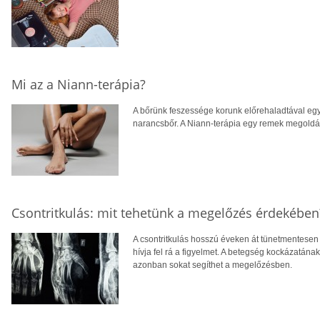
Mi az a Niann-terápia?
A bőrünk feszessége korunk előrehaladtával egy
narancsbőr. A Niann-terápia egy remek megoldás
Csontritkulás: mit tehetünk a megelőzés érdekében
A csontritkulás hosszú éveken át tünetmentesen a
hívja fel rá a figyelmet. A betegség kockázatána
azonban sokat segíthet a megelőzésben.