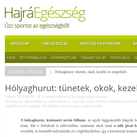
NYITÓLAP
TÁPLÁLKOZÁS
MOZGÁS-FOGYÓKÚRA
B
FRISS
EZT PRÓBÁLD KI!
KÖRNYEZETÜNK
PÁRKAPCSOLAT
SPIRITUÁLIS
S
TESTÜNK VÉDELME
Hólyaghurut: tünetek, okok, kezelés és megelőzés
Hólyaghurut: tünetek, okok, keze
Dátum: 2025.09.30., 18:50
Szerző:
Martinka Dia
Forrás:
képek:pixabay
Kulcsszavak:
alhasi fájdalom
,
antibiotikum
,
E. coli
,
égő vizelés
,
felfázás
,
hólyaghurut
,
húgyh
megelőzés
,
női egészség
,
tőzegáfonya
,
vizelési inger
,
zavaros vizelet
A hólyaghurut, közismert nevén felfázás
, az egyik leggyakoribb húgyúti b
érinti. Bár a férfiaknál is előfordulhat, anatómiai okok miatt
a nők jóval h
rövidebb, és közelebb helyezkedik el a végbélnyíláshoz, így a kórokozók könny