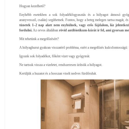
Hogyan kezelhető?
Enyhébb esetekben a sok folyadékfogyasztás és a hólyagot átmosó gyóg
aranyvessző, csalán) segíthetnek. Fontos, hogy a beteg melegen tartsa magát, és 
tünetek 1–2 nap alatt nem enyhülnek, vagy erős fájdalom, láz jelentke
fordulni.
Az orvos általában
rövid antibiotikum-kúrát ír fel, ami gyorsan m
Mit tehetünk a megelőzésért?
A hólyaghurut gyakran visszatérő probléma, ezért a megelőzés kulcsfontosságú:
Igyunk sok folyadékot, főként vizet vagy gyógyteát.
Ne tartsuk vissza a vizeletet, rendszeresen ürítsük a hólyagot.
Kerüljük a huzatot és a hosszan viselt nedves fürdőruhát.