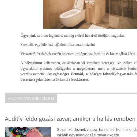
Ügyeljünk az intim higiénére, mindig elölről hátrafelé töröljük magunkat.
Szexuális együttlét után ajánlott mihamarabb vizelni.
Visszatérő fertőzések esetén érdemes urológushoz fordulni és kivizsgálást kérni.
A hólyaghurut kellemetlen, de általában jól kezelhető betegség. Az időben elk
ugyanakkor érdemes odafigyelni a megelőzésre, mert a visszatérő fertő
veszélyeztethetik.
Az egészséges életmód, a bőséges folyadékfogyasztás é
betartása jelentősen csökkenti a kockázatot.
A ROVAT TOVÁBBI CIKKEI
Auditív feldolgozási zavar, amikor a hallás rendbe
Sokan kérdeznek vissza, ha nem értik mit mondu
inkább egy feldolgozási zavar okozza.