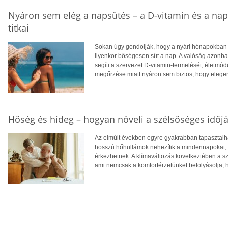
Nyáron sem elég a napsütés – a D-vitamin és a na
titkai
Sokan úgy gondolják, hogy a nyári hónapokban f
ilyenkor bőségesen süt a nap. A valóság azonba
segíti a szervezet D-vitamin-termelését, életm
megőrzése miatt nyáron sem biztos, hogy eleg
Hőség és hideg – hogyan növeli a szélsőséges időjá
Az elmúlt években egyre gyakrabban tapasztalhat
hosszú hőhullámok nehezítik a mindennapokat, té
érkezhetnek. A klímaváltozás következtében a 
ami nemcsak a komfortérzetünket befolyásolja, 