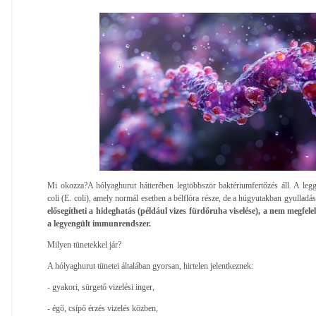
Mi okozza?A hólyaghurut hátterében legtöbbször baktériumfertőzés áll. A leg
coli (E. coli), amely normál esetben a bélflóra része, de a húgyutakban gyulladá
elősegítheti a hideghatás (például vizes fürdőruha viselése), a nem megfelelő 
a legyengült immunrendszer.
Milyen tünetekkel jár?
A hólyaghurut tünetei általában gyorsan, hirtelen jelentkeznek:
- gyakori, sürgető vizelési inger,
- égő, csípő érzés vizelés közben,