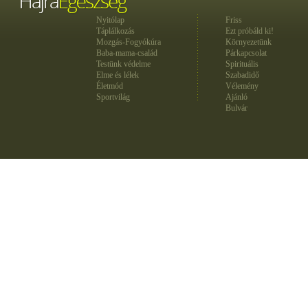
Nyitólap
Friss
Táplálkozás
Ezt próbáld ki!
Mozgás-Fogyókúra
Környezetünk
Baba-mama-család
Párkapcsolat
Testünk védelme
Spirituális
Elme és lélek
Szabadidő
Életmód
Vélemény
Sportvilág
Ajánló
Bulvár