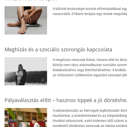
A bőrünk feszessége korunk előrehaladtával egy
narancsbőr. A Niann-terápia egy remek megoldás
Meghízás és a szociális szorongás kapcsolata
A meghízás nemcsak fizikai, hanem lelki és tár
túlsúly nem okoz automatikusan szociális szoro
kialakulásához vagy felerősödéséhez. A testkép
az önbizalom csökkenése egyaránt szerepet ját
Pályaválasztás előtt – hasznos tippek a jó döntéshe
A pályaválasztás az élet egyik legfontosabb dö
munkánkat, a jövedelmünket és az elégedettség
hivatást válasszunk, ezért érdemes időt szánni
megfelelő döntéshez nemcsak az iskolai eredm