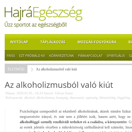
NYITÓLAP
TÁPLÁLKOZÁS
MOZGÁS-FOGYÓKÚRA
B
FRISS
EZT PRÓBÁLD KI!
KÖRNYEZETÜNK
PÁRKAPCSOLAT
SPIRITUÁLIS
S
ÉLETMÓD
Az alkoholizmusból való kiút
Az alkoholizmusból való kiút
Dátum: 2020.01.05., 16:24
Szerző:
Udvari Fanni
Kulcsszavak:
alkohol
,
alkoholizmus
,
betegség
,
depresszió
,
egészség
,
életminőség
,
függőség
,
Pszichológiai szempontból az tekinthető alkoholistának, akinek minden fizikai 
megszerzésére irányul, és már nem a jóllétért iszik, hanem azért, hogy ne
alkoholfüggő személy rendkívüli terheket ró a családra, a környezetére
. G
az esetek jelentős részében a mikroközösség széthullásával kell számolni, hisz