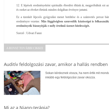
12. E lépések eredményeként spirituális ébredést éltünk át, megpróbáltuk ezt az 
és ezeket az elveket életünk minden dolgában érvényre juttatni.
Ez a tizenkét lépcsős gyógyulási menet betöltése és a számvetés persze bár
eredményre vezetne.
Más függőségben szenvedők közösségei is felhasználtá
eredményeik bizonyítják e mély értelmű üzenet hitelességét.
Szerző : Udvari Fanni
A ROVAT TOVÁBBI CIKKEI
Auditív feldolgozási zavar, amikor a hallás rendbe
Sokan kérdeznek vissza, ha nem értik mit mondu
inkább egy feldolgozási zavar okozza.
Mi az a Niann-terápia?