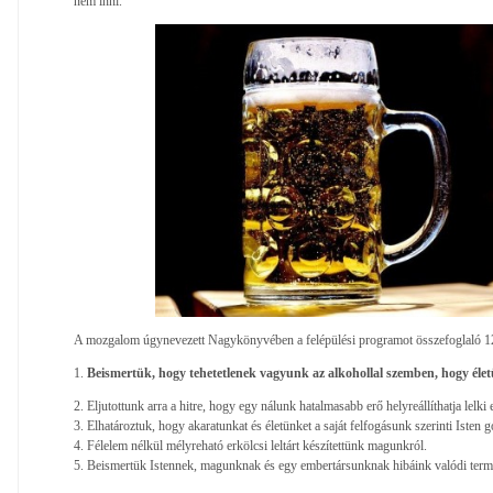
nem inni.
A mozgalom úgynevezett Nagykönyvében a felépülési programot összefoglaló 12
1.
Beismertük, hogy tehetetlenek vagyunk az alkohollal szemben, hogy élet
2. Eljutottunk arra a hitre, hogy egy nálunk hatalmasabb erő helyreállíthatja lelki
3. Elhatároztuk, hogy akaratunkat és életünket a saját felfogásunk szerinti Isten 
4. Félelem nélkül mélyreható erkölcsi leltárt készítettünk magunkról.
5. Beismertük Istennek, magunknak és egy embertársunknak hibáink valódi termé