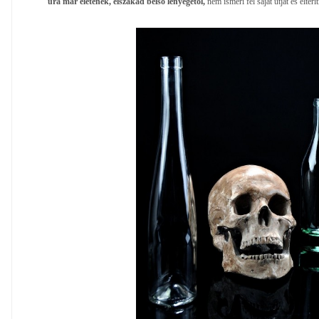
ura már életének, elszakad belső lényegétől,
nem ismeri fel saját útját és eltérít