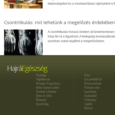
képességeket és a munkaerőpiaci igényeket is f
Csontritkulás: mit tehetünk a megelőzés érdekében
A csontritkulás hosszú éveken át tünetmentesen a
hívja fel rá a figyelmet. A betegség kockázatána
azonban sokat segíthet a megelőzésben.
Nyitólap
Friss
Táplálkozás
Ezt próbáld ki!
Mozgás-Fogyókúra
Környezetünk
Baba-mama-család
Párkapcsolat
Testünk védelme
Spirituális
Elme és lélek
Szabadidő
Életmód
Vélemény
Sportvilág
Ajánló
Bulvár