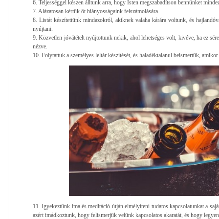
6. Teljességgel készen álltunk arra, hogy Isten megszabadítson bennünket mindez
7. Alázatosan kértük őt hiányosságaink felszámolására.
8. Listát készítettünk mindazokról, akiknek valaha kárára voltunk, és hajlandó
nyújtani.
9. Közvetlen jóvátételt nyújtottunk nekik, ahol lehetséges volt, kivéve, ha ez sé
nézve.
10. Folytattuk a személyes leltár készítését, és haladéktalanul beismertük, amikor
11. Igyekeztünk ima és meditáció útján elmélyíteni tudatos kapcsolatunkat a saját
azért imádkoztunk, hogy felismerjük velünk kapcsolatos akaratát, és hogy legyen 