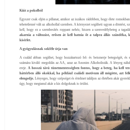
Kiút a pokolból
Egyszer csak eljön a pillanat, amikor az iszákos rádöbben, hogy élete romokban
tehetetlenné vált az alkohollal szemben. A környezet segítheti ugyan a döntést, s
kell, hogy ez a szembesítés roppant nehéz, hiszen a szenvedélybeteg a tagadás
akarnia a változást, erősen át kell hatnia őt a talpra állás szándéka, 
kísérlet.
A gyógyulásnak sokféle útja van
A család abban segíthet, hogy hozzátartozó fel- és beismerje betegségét, és 
számára kiváló megoldás az AA, azaz az Anonim Alkoholisták. A lényeg nálu
ereje.
A hosszú távú tünetmentességben fontos, hogy a beteg, ha kell ter
háttérben álló okokkal, ha például családi motívum áll mögötte, azt felk
elengedje.
Lényeges, hogy szépséget és értelmet találjon az életében akár gyere
úgy, hogy megtanul akár a kis dolgoknak is örülni.