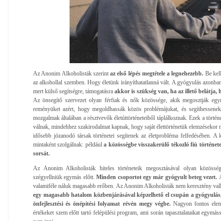
Az Anonim Alkoholisták szerint
az első lépés megtétele a legnehezebb.
Be kell
az alkohollal szemben. Hogy életünk irányíthatatlanná vált. A gyógyulás azonba
mert külső segítségre, támogatásra
akkor is szükség van, ha az illető belátja, 
Az önsegítő szervezet olyan férfiak és nők közössége, akik megosztják egymá
reményüket azért, hogy megoldhassák közös problémájukat, és segíthessenek
mozgalmak általában a résztvevők életúttörténeteiből táplálkoznak. Ezek a törté
válnak, mindehhez szakirodalmat kapnak, hogy saját élettörténetük elemzésekor me
idősebb józanodó társak történetei segítenek az életprobléma felfedésében. A
mintaként szolgálnak: például
a közösségbe visszakerülő tékozló fiú történe
sorsát.
Az Anonim Alkoholisták hiteles történeteik megosztásával olyan közösség
szégyellniük egymás előtt.
Minden csoportot egy már gyógyult beteg vezet.
valamiféle náluk magasabb erőben. Az Anonim Alkoholisták nem keresztény val
egy magasabb hatalom közbenjárásával képzelhető el csupán a gyógyulás, 
önfejlesztési és önépítési folyamat révén megy végbe.
Nagyon fontos eleme 
értékeket szem előtt tartó felépülési program, ami során tapasztalataikat egym