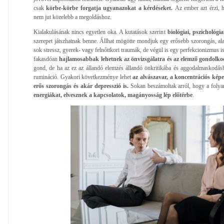
csak
körbe-körbe forgatja ugyanazokat a kérdéseket.
Az ember azt érzi,
nem jut közelebb a megoldáshoz.
Kialakulásának nincs egyetlen oka. A kutatások szerint
biológiai, pszichológi
szerepet játszhatnak benne. Állhat mögötte mondjuk egy erősebb szorongás, ala
sok stressz, gyerek- vagy felnőttkori traumák, de végül is egy perfekcionizmus
fakasdóan
hajlamosabbak lehetnek az önvizsgálatra és az elemző gondolk
gond, de ha az ez az állandó elemzés állandó önkritikába és aggodalmaskodásb
rumináció. Gyakori következménye lehet
az alvászavar, a koncentrációs képe
erős szorongás és akár depresszió is.
Sokan beszámoltak arról, hogy a foly
energiákat, elvesznek a kapcsolatok, magányosság lép előtérbe
.