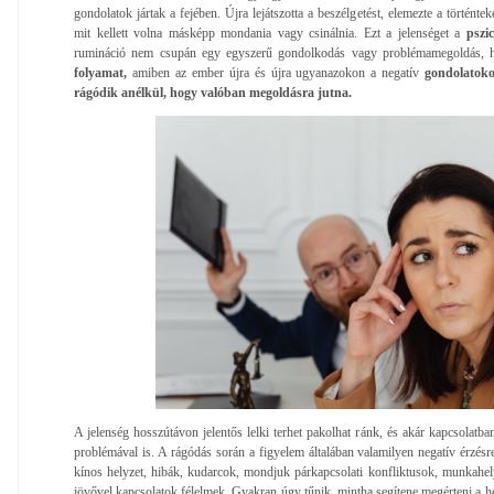
gondolatok jártak a fejében. Újra lejátszotta a beszélgetést, elemezte a történtek
mit kellett volna másképp mondania vagy csinálnia. Ezt a jelenséget a
pszi
rumináció nem csupán egy egyszerű gondolkodás vagy problémamegoldás, 
folyamat,
amiben az ember újra és újra ugyanazokon a negatív
gondolatok
rágódik anélkül, hogy valóban megoldásra jutna.
A jelenség hosszútávon jelentős lelki terhet pakolhat ránk, és akár kapcsolatba
problémával is. A rágódás során a figyelem általában valamilyen negatív érzésr
kínos helyzet, hibák, kudarcok, mondjuk párkapcsolati konfliktusok, munkahe
jövővel kapcsolatok félelmek. Gyakran úgy tűnik, mintha segítene megérteni a h