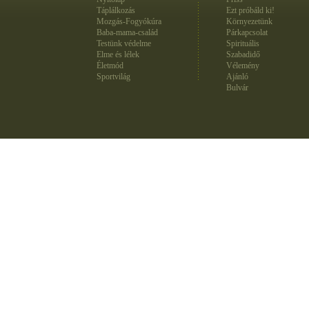
Táplálkozás
Ezt próbáld ki!
Mozgás-Fogyókúra
Környezetünk
Baba-mama-család
Párkapcsolat
Testünk védelme
Spirituális
Elme és lélek
Szabadidő
Életmód
Vélemény
Sportvilág
Ajánló
Bulvár