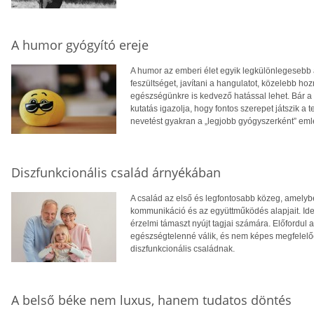
A humor gyógyító ereje
A humor az emberi élet egyik legkülönlegesebb 
feszültséget, javítani a hangulatot, közelebb 
egészségünkre is kedvező hatással lehet. Bár a 
kutatás igazolja, hogy fontos szerepet játszik a 
nevetést gyakran a „legjobb gyógyszerként” eml
Diszfunkcionális család árnyékában
A család az első és legfontosabb közeg, amelyb
kommunikáció és az együttműködés alapjait. Ideá
érzelmi támaszt nyújt tagjai számára. Előfordul
egészségtelenné válik, és nem képes megfelelően
diszfunkcionális családnak.
A belső béke nem luxus, hanem tudatos döntés