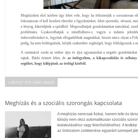
Megküzdeni első körben úgy lehet vele, hogy ha felismerjük a sorozatosan el
fokozatosan el kell kezdeni elterelni a figyelmünket, lehet sportolni, olvasni, med
a lényeg, kikerüljünk a spirálból. Megoszthatjuk gondolatainkat másokkal, ezzel
problémára. Gyakorolhatjuk a mindfullness-t, vagyis a tudatos jelenlé
önbecsülésünket is, legyünk elfogadóbbak magunkkal, hiszen nincs olyan a Fö
pedig, ha nem boldogulunk, kérjük szakember segítségét, hogy feldolgozzuk a n
A rumináció során az ember újra és újra ugyanazokat a negatív gondolatokat 
rajtuk. Bárki érintett lehet, de
az önfegyelem, a kikapcsolódás és néhány
segíthet, hogy kilépjünk az ördögi körből.
A ROVAT TOVÁBBI CIKKEI
Meghízás és a szociális szorongás kapcsolata
A meghízás nemcsak fizikai, hanem lelki és tár
túlsúly nem okoz automatikusan szociális szoro
kialakulásához vagy felerősödéséhez. A testkép
az önbizalom csökkenése egyaránt szerepet ját