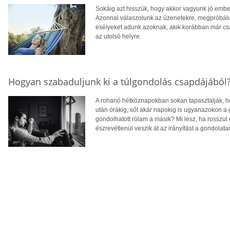
Sokáig azt hisszük, hogy akkor vagyunk jó embe
Azonnal válaszolunk az üzenetekre, megpróbálun
esélyeket adunk azoknak, akik korábban már csa
az utolsó helyre.
Hogyan szabaduljunk ki a túlgondolás csapdájából
A rohanó hétköznapokban sokan tapasztalják, ho
után órákig, sőt akár napokig is ugyanazokon a
gondolhatott rólam a másik? Mi lesz, ha rosszul
észrevétlenül veszik át az irányítást a gondolatain