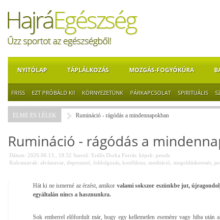
NYITÓLAP
TÁPLÁLKOZÁS
MOZGÁS-FOGYÓKÚRA
B
FRISS
EZT PRÓBÁLD KI!
KÖRNYEZETÜNK
PÁRKAPCSOLAT
SPIRITUÁLIS
S
ELME ÉS LÉLEK
Rumináció - rágódás a mindennapokban
Rumináció - rágódás a mindenn
Dátum: 2026.06.13., 18:32
Szerző:
Erdős Dorka
Forrás:
képek: pexels
Kulcsszavak:
alvászavar
,
depresszió
,
feldolgozás
,
konfliktus
,
meditáció
,
megoldáskeresés
,
pe
Hát ki ne ismerné az érzést, amikor
valami sokszor eszünkbe jut, újragondol
egyáltalán nincs a hasznunkra.
Sok emberrel előfordult már, hogy egy kellemetlen esemény vagy hiba után a