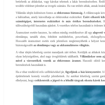
betörhetik az ablakokat, vagy károkat tehetnek a lakás berendezéseiben. Red
további védelmet jelenthet az üvegek számára. Ha van tetőtéri ablak, annak lezá
Villámlás idején különösen fontos az
elektromos biztonság.
A villámcsapás köve
a hálózatban, amely károsíthatja az elektronikai eszközöket.
Ezért célszerű kih
számítógépet, internetes eszközöket és más értékes berendezéseket.
H
túlfeszültségvédő használata ajánlott. A vezetékes telefon használatát is érdemes ke
Áramszünet esetére hasznos, ha otthon mindig rendelkezésre áll egy
alapvető v
elemlámpa, tartalék elem, feltöltött mobiltelefon, powerbank, elsősegélyc
Hosszabb áramszünet esetén ezek jelentősen megkönnyíthetik a helyzet kezel
biztonságosabb
az elemlámpa vagy az akkumulátoros világítás.
A vihar idején lehetőség szerint maradjunk zárt térben. Kerüljük az ablakok köz
olyan helyiségekben, ahol nagy üvegfelületek találhatók.
Villámláskor nem aj
mivel a vízvezetékek vezetik az elektromos áramot.
Hasonló okból ker
berendezések használatát is.
Ha a vihar rendkívül erős széllökésekkel jár,
figyeljünk a ház környezetére
. A
épületelemek komoly veszélyt jelenthetnek. Az autókat lehetőség szerint gar
elhelyezni, hogy
csökkentsük a jégeső és a lehulló tárgyak okozta károk ko