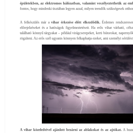
épületekben, az elektromos hálózatban, valamint veszélyeztethetik az em
fontos, hogy mindenki tisztában legyen azzal, milyen teendők szükségesek otthon
A felkészülés már a
vihar érkezése előtt elkezdődik.
Érdemes rendszeresen 
előrejelzéseket és a hatóságok figyelmeztetéseit. Ha erős vihar várható, cé
található könnyű tárgyakat – például virágcserepeket, kerti bútorokat, napernyő
rögzíteni. Az erős szél ugyanis könnyen felkaphatja ezeket, ami személyi sérülés
A vihar közeledtével ajánlott bezárni az ablakokat és az ajtókat.
A huzat