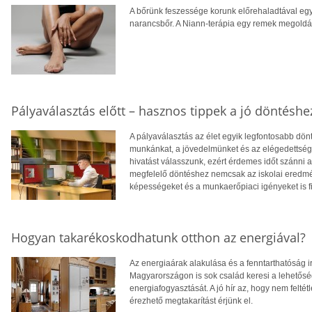
A bőrünk feszessége korunk előrehaladtával egy
narancsbőr. A Niann-terápia egy remek megoldás
Pályaválasztás előtt – hasznos tippek a jó döntéshe
A pályaválasztás az élet egyik legfontosabb dö
munkánkat, a jövedelmünket és az elégedettség
hivatást válasszunk, ezért érdemes időt szánni
megfelelő döntéshez nemcsak az iskolai eredm
képességeket és a munkaerőpiaci igényeket is f
Hogyan takarékoskodhatunk otthon az energiával?
Az energiaárak alakulása és a fenntarthatóság i
Magyarországon is sok család keresi a lehetősé
energiafogyasztását. A jó hír az, hogy nem feltétl
érezhető megtakarítást érjünk el.