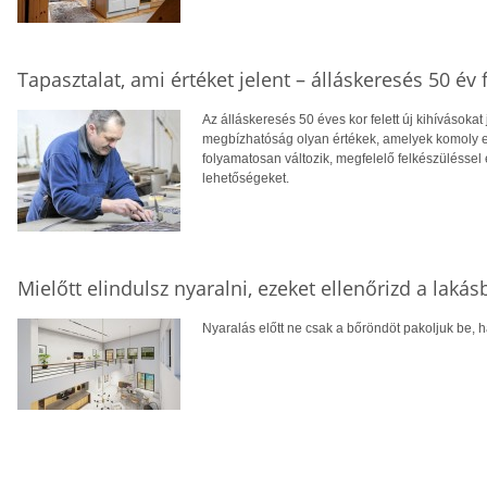
Tapasztalat, ami értéket jelent – álláskeresés 50 év f
Az álláskeresés 50 éves kor felett új kihívásokat
megbízhatóság olyan értékek, amelyek komoly el
folyamatosan változik, megfelelő felkészüléssel 
lehetőségeket.
Mielőtt elindulsz nyaralni, ezeket ellenőrizd a laká
Nyaralás előtt ne csak a bőröndöt pakoljuk be, ha