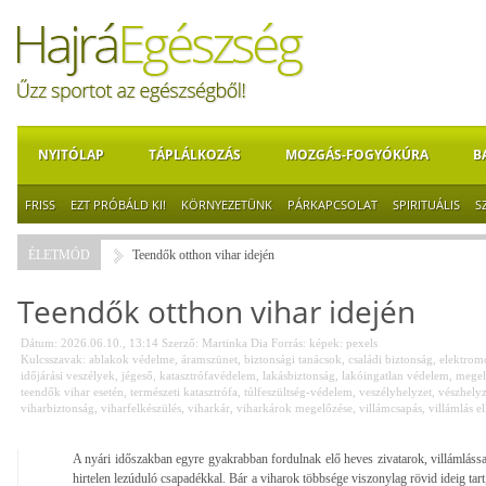
NYITÓLAP
TÁPLÁLKOZÁS
MOZGÁS-FOGYÓKÚRA
B
FRISS
EZT PRÓBÁLD KI!
KÖRNYEZETÜNK
PÁRKAPCSOLAT
SPIRITUÁLIS
S
ÉLETMÓD
Teendők otthon vihar idején
Teendők otthon vihar idején
Dátum: 2026.06.10., 13:14
Szerző:
Martinka Dia
Forrás:
képek: pexels
Kulcsszavak:
ablakok védelme
,
áramszünet
,
biztonsági tanácsok
,
családi biztonság
,
elektrom
időjárási veszélyek
,
jégeső
,
katasztrófavédelem
,
lakásbiztonság
,
lakóingatlan védelem
,
megel
teendők vihar esetén
,
természeti katasztrófa
,
túlfeszültség-védelem
,
veszélyhelyzet
,
vészhelyz
viharbiztonság
,
viharfelkészülés
,
viharkár
,
viharkárok megelőzése
,
villámcsapás
,
villámlás e
A nyári időszakban egyre gyakrabban fordulnak elő heves zivatarok, villámlással
hirtelen lezúduló csapadékkal. Bár a viharok többsége viszonylag rövid ideig tar