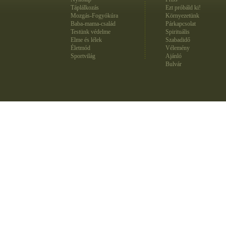
Táplálkozás
Ezt próbáld ki!
Mozgás-Fogyókúra
Környezetünk
Baba-mama-család
Párkapcsolat
Testünk védelme
Spirituális
Elme és lélek
Szabadidő
Életmód
Vélemény
Sportvilág
Ajánló
Bulvár