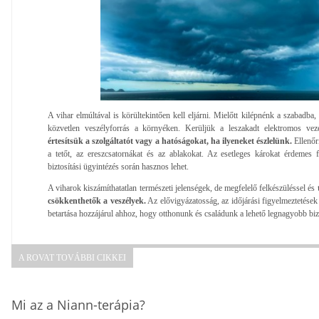
A vihar elmúltával is körültekintően kell eljárni. Mielőtt kilépnénk a szabadb
közvetlen veszélyforrás a környéken. Kerüljük a leszakadt elektromos veze
értesítsük a szolgáltatót vagy a hatóságokat, ha ilyeneket észlelünk.
Ellenőr
a tetőt, az ereszcsatornákat és az ablakokat. Az esetleges károkat érdemes
biztosítási ügyintézés során hasznos lehet.
A viharok kiszámíthatatlan természeti jelenségek, de megfelelő felkészüléssel és
t
csökkenthetők a veszélyek.
Az elővigyázatosság, az időjárási figyelmeztetések
betartása hozzájárul ahhoz, hogy otthonunk és családunk a lehető legnagyobb bi
A ROVAT TOVÁBBI CIKKEI
Mi az a Niann-terápia?