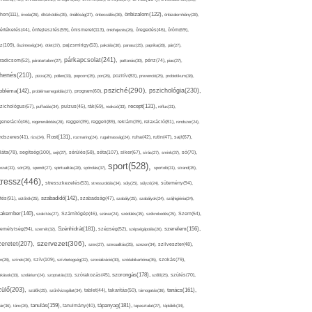
thon(111),
önbizalom(122),
óvoda(26),
öltözködés(35),
önállóság(27),
önbecsülés(36),
önbizalomhiány(28),
önismeret(113),
értékelés(44),
önfejlesztés(59),
önkifejezés(26),
öregedés(46),
öröm(69),
z(109),
őszinteség(34),
ötlet(37),
pajzsmirigy(53),
pakolás(30),
panasz(25),
paprika(28),
pár(27),
párkapcsolat(241),
radicsom(52),
páratartalom(27),
pattanás(30),
pénz(74),
piac(27),
ihenés(210),
pizza(25),
pollen(33),
popcorn(35),
por(26),
pozitív(83),
prevenció(25),
probiotikum(38),
psziché(290),
pszichológia(230),
obléma(142),
problémamegoldás(27),
program(60),
recept(131),
zichológus(67),
puffadás(34),
pulzus(45),
rák(69),
reakció(33),
reflux(31),
generáció(46),
regenerálódás(28),
reggel(39),
reggeli(89),
reklám(39),
relaxáció(81),
rendszer(24),
Rost(131),
ndszeres(41),
rizs(34),
rozmaring(24),
rugalmasság(24),
ruha(42),
rutin(47),
sajt(67),
segítség(100),
séta(107),
láta(78),
sejt(27),
sérülés(58),
siker(67),
sírás(27),
smink(37),
só(70),
sport(528),
ozat(33),
sör(26),
spenót(27),
spiritualitás(28),
spórolás(37),
sportoló(31),
strand(35),
tressz(446),
sütemény(94),
stresszkezelés(53),
stresszoldás(34),
súly(25),
súlyzó(24),
szabadidő(142),
tés(91),
sütőtök(25),
szabadság(47),
szabály(25),
szabályok(24),
szájhigiénia(24),
akember(140),
szakítás(27),
Számítógép(46),
száraz(24),
szédülés(35),
székrekedés(25),
Szem(54),
Szénhidrát(181),
emélyiség(94),
szerelem(156),
szemét(32),
szépség(52),
szépségápolás(26),
szervezet(306),
zeretet(207),
szex(27),
szexualitás(25),
szezon(34),
szilveszter(48),
szív(109),
n(28),
színek(36),
szívbetegség(32),
szocializáció(30),
szódabikarbóna(35),
szokás(79),
szorongás(178),
okások(33),
szolárium(24),
szoptatás(33),
szórakozás(45),
szőlő(25),
szülés(70),
zülő(203),
tanács(161),
szülők(25),
szűrővizsgálat(34),
tablet(44),
takarítás(50),
támogatás(36),
tápanyag(181),
tanulás(159),
ár(36),
tánc(26),
tanulmány(40),
tapasztalat(27),
táplálék(34),