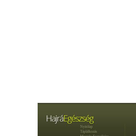
Nyitólap
Táplálkozás