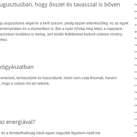
ugusztusban, hogy ősszel és tavasszal is bőven
fü
glu
gy
y augusztusra véget ér a kerti szezon, pedig éppen ellenkezőleg: ez az egyik
gy
eményesben és a díszkertben is. Bár a nyári hőség még kitart, a nappalok
gy
j azonban továbbra is meleg, ami kiváló feltételeket biztosít számos növény
gy
éhez.
haj
hán
ház
gyógyászatban
hi
ho
ismerünk, termesztünk és használunk, mivel nem csak finomak, hanem
hűt
 hogy a zsálya mit ad nekünk.
im
ing
isk
já
ka
kar
z energiával?
kér
 és a fenntarthatóság iránti egyre nagyobb figyelem miatt ma
kié