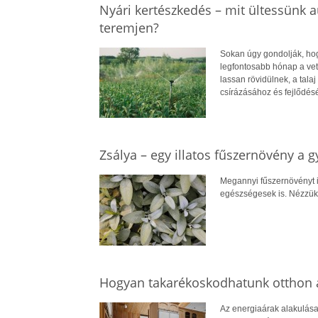
Nyári kertészkedés – mit ültessünk a
teremjen?
Sokan úgy gondolják, hog
legfontosabb hónap a vet
lassan rövidülnek, a tala
csírázásához és fejlődés
Zsálya – egy illatos fűszernövény a 
Megannyi fűszernövényt 
egészségesek is. Nézzük,
Hogyan takarékoskodhatunk otthon a
Az energiaárak alakulása