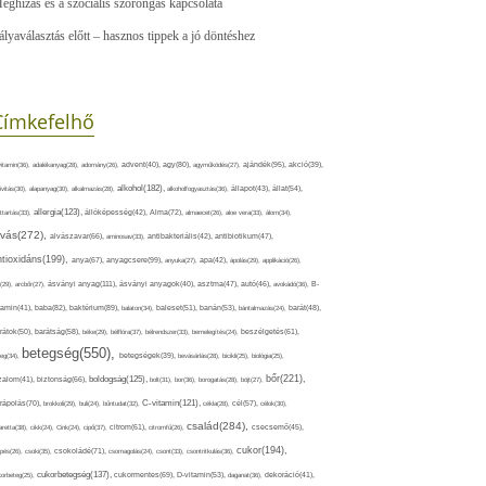
eghízás és a szociális szorongás kapcsolata
ályaválasztás előtt – hasznos tippek a jó döntéshez
Címkefelhő
ajándék(95),
itamin(36),
adalékanyag(28),
adomány(26),
advent(40),
agy(80),
agyműködés(27),
akció(39),
alkohol(182),
ivitás(30),
alapanyag(30),
alkalmazás(28),
alkoholfogyasztás(36),
állapot(43),
állat(54),
allergia(123),
attartás(33),
állóképesség(42),
Alma(72),
almaecet(26),
aloe vera(33),
álom(34),
lvás(272),
alvászavar(66),
aminosav(33),
antibakteriális(42),
antibiotikum(47),
ntioxidáns(199),
anyagcsere(99),
anya(67),
anyuka(27),
apa(42),
ápolás(29),
applikáció(26),
ásványi anyag(111),
(29),
arcbőr(27),
ásványi anyagok(40),
asztma(47),
autó(46),
avokádó(36),
B-
tamin(41),
baba(82),
baktérium(89),
balaton(34),
baleset(51),
banán(53),
bántalmazás(24),
barát(48),
rátok(50),
barátság(58),
béke(29),
bélflóra(37),
bélrendszer(33),
bemelegítés(24),
beszélgetés(61),
betegség(550),
eg(34),
betegségek(39),
bevásárlás(28),
bicikli(25),
biológia(25),
bőr(221),
boldogság(125),
zalom(41),
biztonság(66),
bolt(31),
bor(36),
borogatás(28),
böjt(27),
C-vitamin(121),
rápolás(70),
brokkoli(29),
buli(24),
bűntudat(32),
cékla(28),
cél(57),
célok(30),
család(284),
aretta(38),
cikk(24),
Cink(24),
cipő(37),
citrom(61),
citromfű(26),
csecsemő(45),
cukor(194),
pés(26),
csoki(35),
csokoládé(71),
csomagolás(24),
csont(33),
csontritkulás(36),
cukorbetegség(137),
orbeteg(25),
cukormentes(69),
D-vitamin(53),
daganat(36),
dekoráció(41),