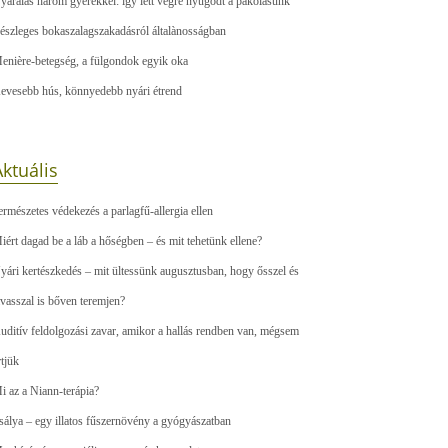
yaralás három gyerekkel: így lett végre nyugodt a pakolásunk
észleges bokaszalagszakadásról általànosságban
enière-betegség, a fülgondok egyik oka
evesebb hús, könnyedebb nyári étrend
ktuális
ermészetes védekezés a parlagfű-allergia ellen
iért dagad be a láb a hőségben – és mit tehetünk ellene?
yári kertészkedés – mit ültessünk augusztusban, hogy ősszel és
avasszal is bőven teremjen?
uditív feldolgozási zavar, amikor a hallás rendben van, mégsem
rtjük
i az a Niann-terápia?
sálya – egy illatos fűszernövény a gyógyászatban