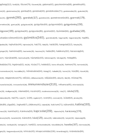
ggőség(112),
fürdő(26),
fűszer(79),
fűszerek(28),
gabona(42),
gasztronómia(58),
genetika(45),
tén(32),
gluténmentes(34),
gomba(53),
gondolat(43),
gondolkodás(71),
gondoskodás(33),
gyakorlat(29),
gyerek(260),
gyermek(179),
gyerekek(117),
ász(31),
gyerekkor(32),
gyereknevelés(83),
gyógynövény(150),
ermekkor(36),
gyertya(28),
gyógyászat(36),
gyógyítás(69),
gyógymód(50),
ógyszer(165),
gyulladás(126),
gyógytea(40),
gyógyulás(85),
gyomor(62),
Gyömbér(66),
gyümölcs(340),
ulladáscsökkentő(103),
gyümölcslé(28),
hagyma(28),
hagyomány(36),
haj(85),
hangulat(112),
ápolás(36),
hajhullás(44),
hajmosás(24),
hal(70),
hála(25),
halál(39),
hányás(25),
yinger(25),
harmónia(69),
hasmenés(35),
hasznos(24),
hatás(84),
hatékony(52),
házasság(64),
i(27),
háziállat(48),
házimunka(28),
háztartás(43),
hétköznap(24),
hétvége(25),
hideg(80),
dratálás(70),
higiénia(52),
hit(26),
hízás(77),
hobbi(62),
home office(26),
hormon(79),
hormonok(25),
rmonrendszer(24),
hozzáállás(31),
hőmérséklet(44),
hőség(37),
hulladék(33),
humor(24),
hús(86),
húsvét(36),
idő(111),
ő(30),
idegrendszer(75),
időbeosztás(32),
időjárás(69),
idős(24),
illat(30),
illóolaj(78),
immunrendszer(316),
munerősítés(30),
immunerősítő(36),
influenza(45),
információ(33),
iskola(123),
er(29),
intelligencia(28),
internet(64),
inzulin(42),
inzulinrezisztencia(35),
írás(27),
olakezdés(25),
ital(75),
ivás(27),
íz(39),
izgalom(27),
izom(91),
izomzat(24),
ízület(54),
járvány(35),
kalória(193),
ték(89),
jóga(56),
Joghurt(67),
jótékony(41),
kaland(28),
kalcium(71),
kálium(50),
kapcsolat(209),
karácsony(174),
masz(30),
kamilla(41),
Kánikula(59),
káposzta(24),
kávé(125),
ácsonyfa(25),
karantén(34),
káros(53),
keksz(29),
kellemetlen(29),
kenyér(32),
képesség(28),
kezelés(167),
dés(31),
kerékpár(25),
keringés(27),
kert(52),
kertészkedés(26),
készülődés(24),
kézmosás(28),
kikapcsolódás(106),
gés(25),
kiegyensúlyozott(26),
kihívás(43),
kimerültség(31),
kirándulás(84),