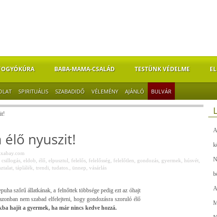
FOGYÓKÚRA
BABA-MAMA-CSALÁD
TESTÜNK VÉDELME
EL
OLAT
SPIRITUÁLIS
SZABADIDŐ
VÉLEMÉNY
AJÁNLÓ
BULVÁR
t!
A
élő nyuszit!
k
ixabay.com
N
,
csillogás
,
eldob
,
élő
,
elpusztul
,
felelős
,
felelősség
,
felelőtlen
,
gondozás
,
gyermek
,
húsvét
,
ztalat
,
táplálék
,
trendi
,
tudatos.
,
ünnep
,
vásárlás
b
A
puha szőrű állatkának, a felnőttek többsége pedig ezt az óhajt
 azonban nem szabad elfelejteni, hogy gondozásra szoruló élő
M
kba hajít a gyermek, ha már nincs kedve hozzá.