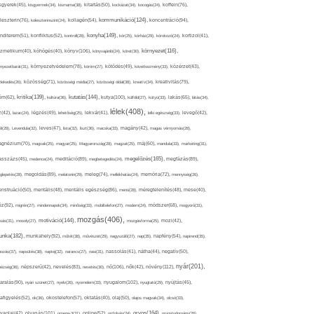
sgyerek(45),
kisgyermek(34),
kismama(38),
kitartás(50),
kockázat(34),
kocogás(24),
koffein(76),
kommunikáció(124),
koncentráció(94),
leszterin(76),
koleszterinszint(24),
kollagén(54),
konyha(149),
nditerem(51),
konfliktus(52),
kontroll(28),
kór(25),
kórház(29),
kórokozó(24),
kortizol(41),
könyv(106),
környezet(116),
zmetikum(40),
köhögés(40),
könyvajánló(24),
köret(30),
nyezetbarát(31),
környezetvédelem(78),
köröm(27),
kötődés(49),
következmény(33),
közérzet(43),
lekedés(26),
közösség(71),
közösségi média(27),
közösségi oldal(38),
kreatív(34),
kreativitás(79),
kritika(139),
kutatás(144),
kutya(100),
ém(62),
kultúra(36),
külföld(27),
kütyü(33),
lakás(65),
látás(34),
lélek(408),
z(42),
lazac(24),
légzés(49),
lehetőség(25),
lekvár(41),
lelki egészség(33),
levegő(42),
él(28),
Levendula(32),
leves(47),
lista(32),
liszt(36),
macska(33),
magány(42),
magas vérnyomás(28),
gnézium(70),
magvak(25),
magyar(25),
Magyarország(28),
magzat(25),
máj(60),
mandula(33),
marketing(31),
megelőzés(165),
sszázs(45),
medence(24),
meditáció(89),
megbetegedés(24),
megfázás(89),
glepetés(28),
megoldás(89),
melatonin(29),
meleg(74),
mellékhatás(24),
memória(72),
mennyiség(26),
nstruáció(50),
mentális(48),
mentális egészség(86),
menü(28),
méregtelenítés(48),
mese(40),
z(92),
migrén(27),
mindennapok(34),
minőség(33),
mobiltelefon(27),
modern(24),
módszer(68),
mogyoró(31),
mozgás(406),
motiváció(144),
sás(31),
mosoly(27),
mozgásforma(25),
mozi(42),
nka(182),
munkahely(92),
műtét(38),
művészet(29),
nagyszülő(27),
nap(35),
napfény(54),
napirend(35),
pozás(37),
napsütés(38),
naptej(32),
narancs(27),
nasi(31),
nassolás(41),
nátha(44),
negatív(50),
nyár(201),
nő(106),
növény(112),
hézség(36),
népszerű(42),
nevelés(83),
nevetés(30),
nők(42),
nyugalom(102),
aralás(90),
nyári szünet(27),
nyelv(26),
nyomelem(33),
nyugtató(29),
nyújtás(45),
afigyelés(52),
ok(36),
okostelefon(57),
oktatás(40),
olaj(50),
olajos magvak(34),
olcsó(33),
olvasás(101),
orvos(164),
ívaolaj(42),
omega-3(31),
online(52),
orrfolyás(24),
orvostudomány(26),