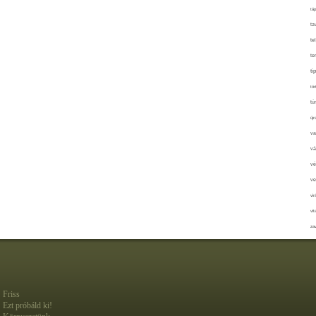
táp
ta
te
te
ti
tör
tú
újr
va
vá
vé
ve
vir
vit
zav
Friss
Ezt próbáld ki!