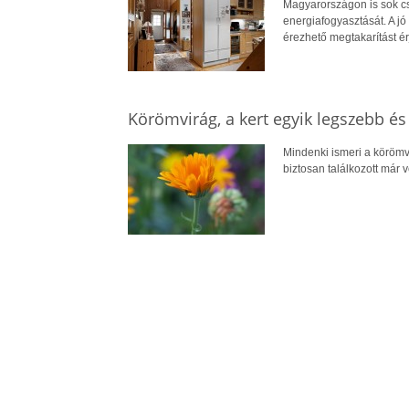
Magyarországon is sok cs
energiafogyasztását. A jó 
érezhető megtakarítást ér
Körömvirág, a kert egyik legszebb é
Mindenki ismeri a körömv
biztosan találkozott már 