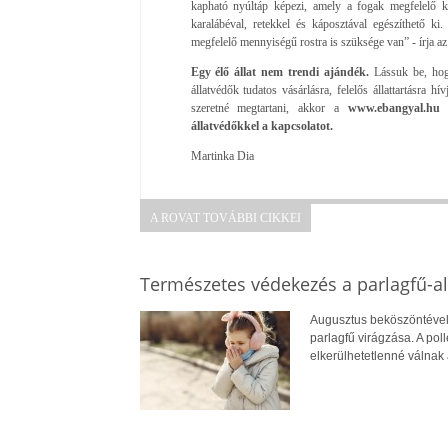
kapható nyúltáp képezi, amely a fogak megfelelő kop
karalábéval, retekkel és káposztával egészíthető ki
megfelelő mennyiségű rostra is szüksége van” - írja a
Egy élő állat nem trendi ajándék.
Lássuk be, hog
állatvédők tudatos vásárlásra, felelős állattartásra h
szeretné megtartani, akkor a
www.ebangyal.hu 
állatvédőkkel a kapcsolatot.
Martinka Dia
A ROVAT TOVÁBBI CIKKEI
Természetes védekezés a parlagfű-all
Augusztus beköszöntével
parlagfű virágzása. A pol
elkerülhetetlenné válnak 