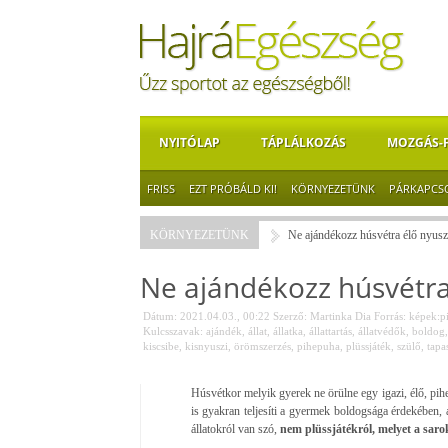
NYITÓLAP
TÁPLÁLKOZÁS
MOZGÁS-
FRISS
EZT PRÓBÁLD KI!
KÖRNYEZETÜNK
PÁRKAPCS
KÖRNYEZETÜNK
Ne ajándékozz húsvétra élő nyuszi
Ne ajándékozz húsvétra 
Dátum: 2021.04.03., 00:22
Szerző:
Martinka Dia
Forrás:
képek:p
Kulcsszavak:
ajándék
,
állat
,
állatka
,
állattartás
,
állatvédők
,
boldog
kiscsibe
,
kisnyuszi
,
örömszerzés
,
pihepuha
,
plüssjáték
,
szülő
,
tapas
Húsvétkor melyik gyerek ne örülne egy igazi, élő, pihe
is gyakran teljesíti a gyermek boldogsága érdekében,
állatokról van szó,
nem plüssjátékról, melyet a saro