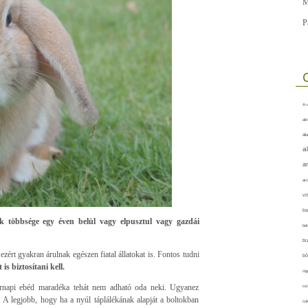
M
P
A-v
akt
áll
a
a
arc
vi
ba
k többsége egy éven belül vagy elpusztul vagy gazdái
bet
bi
ezért gyakran árulnak egészen fiatal állatokat is. Fontos tudni
bő
 is biztosítani kell.
cig
rnapi ebéd maradéka tehát nem adható oda neki. Ugyanez
csí
 A legjobb, hogy ha a nyúl táplálékának alapját a boltokban
cuk