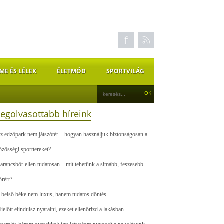
ME ÉS LÉLEK
ÉLETMÓD
SPORTVILÁG
Legolvasottabb híreink
z edzőpark nem játszótér – hogyan használjuk biztonságosan a
özösségi sporttereket?
arancsbőr ellen tudatosan – mit tehetünk a simább, feszesebb
őrért?
 belső béke nem luxus, hanem tudatos döntés
ielőtt elindulsz nyaralni, ezeket ellenőrizd a lakásban