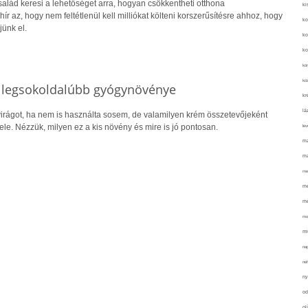
alád keresi a lehetőséget arra, hogyan csökkentheti otthona
ki
hír az, hogy nem feltétlenül kell milliókat költeni korszerűsítésre ahhoz, hogy
ko
jünk el.
ko
ko
kör
köz
s legsokoldalúbb gyógynövénye
kr
lá
irágot, ha nem is használta sosem, de valamilyen krém összetevőjeként
vele. Nézzük, milyen ez a kis növény és mire is jó pontosan.
lev
ma
ma
me
me
mé
mo
mu
na
ne
ny
od
ol