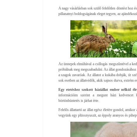
A nagy vásárlásban sok szülő felelőtlen döntést hoz és
pillanatnyi boldogságának eleget tegyen, az ajándék
Az ünnepek elmúltával a csillogás megszűntével a ke
próbálnak meg megszabadulni. Az állat gondozásához m
a szagok zavaróak. Az állatot a kukába dobják, út sz
sok esetben az állatvédők, akik sajnos durva, extrém es
Egy etetéshez szokott háziállat ember nélkül él
információim szerint a megunt házi kedvencet k
börtönbüntetés is járhat érte.
Felelős állattartó az állat egész életére gondol, amikor
vegyünk egy plüssnyuszit, az éppoly aranyos és pihep