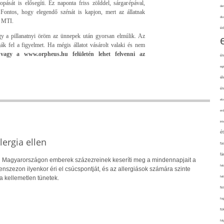
ását is elősegíti. Ez naponta friss zölddel, sárgarépával,
de
. Fontos, hogy elegendő szénát is kapjon, mert az állatnak
div
z MTI.
éd
y a pillanatnyi öröm az ünnepek után gyorsan elmúlik. Az
ívják fel a figyelmet. Ha mégis állatot vásárolt valaki és nem
vagy a www.orpheus.hu felületén lehet felvenni az
él
eg
él
él
elv
erd
int
é
ergia ellen
fa
fá
 Magyarországon emberek százezreinek keseríti meg a mindennapjait a
fel
lenszezon ilyenkor éri el csúcspontját, és az allergiások számára szinte
fel
a kellemetlen tünetek.
fe
fo
fo
fol