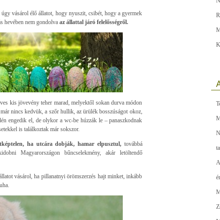
N
 úgy vásárol élő állatot, hogy nyuszit, csibét, hogy a gyermek
R
ozás hevében nem gondolva
az állattal járó felelősségről.
M
K
A
dves kis jövevény teher marad, melyektől sokan durva módon
T
ár nincs kedvük, a szőr hullik, az ürülék bosszúságot okoz,
M
élén engedik el, de olykor a wc-be húzzák le – panaszkodnak
etekkel is találkoztak már sokszor.
N
etképtelen, ha utcára dobják, hamar elpusztul,
továbbá
t
idobni Magyarországon bűncselekmény, akár letöltendő
A
 állatot vásárol, ha pillanatnyi örömszerzés hajt minket, inkább
é
uha.
M
Z