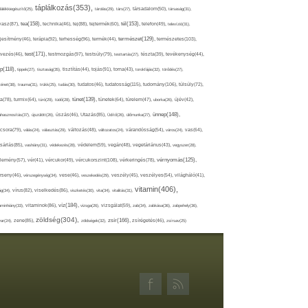
táplálkozás(353),
lálékkiegészítő(25),
tárolás(29),
társ(27),
társadalom(50),
társaság(31),
tea(158),
tél(153),
vasz(87),
technika(46),
tej(88),
tejtermék(60),
telefon(49),
televízió(31),
terápia(92),
terhesség(96),
természet(129),
természetes(103),
ljesítmény(46),
termék(44),
test(171),
testmozgás(97),
rvezés(46),
testsúly(79),
testtartás(27),
tészta(39),
tevékenység(44),
pp(118),
tippek(27),
tisztaság(35),
tisztítás(44),
tojás(91),
torna(43),
torokfájás(32),
törődés(27),
tudatosság(115),
tudomány(106),
ténet(38),
trauma(31),
trükk(25),
tudás(30),
tudatos(46),
túlsúly(72),
tünet(139),
ra(78),
turmix(64),
túró(29),
tüdő(28),
tünetek(64),
türelem(47),
uborka(26),
újév(42),
ünnep(148),
ahasznosítás(37),
újszülött(26),
úszás(46),
Utazás(85),
Üdítő(26),
ülőmunka(27),
csora(79),
válás(24),
választás(29),
változás(48),
változatos(24),
várandósság(54),
város(24),
vas(64),
sárlás(85),
vashiány(31),
védekezés(28),
védelem(59),
vegán(48),
vegetáriánus(43),
vegyszer(28),
vércukorszint(108),
vérnyomás(125),
lemény(57),
vér(41),
vércukor(49),
vérkeringés(78),
rseny(46),
vérszegénység(34),
vese(46),
veszekedés(29),
veszély(45),
veszélyes(54),
világháló(41),
vitamin(406),
ág(34),
vírus(82),
viselkedés(86),
viszketés(30),
vita(34),
vitalitás(31),
víz(184),
aminhiány(33),
vitaminok(86),
vizsga(26),
vizsgálat(59),
zab(34),
zabkása(36),
zabpehely(36),
zöldség(304),
zsír(166),
ar(24),
zene(85),
zöldségek(32),
zsírégetés(46),
zsírsav(25)