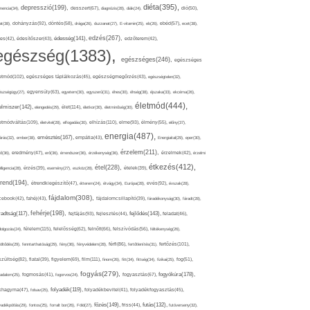
diéta(395),
depresszió(199),
mencia(34),
desszert(67),
diagnózis(28),
diák(24),
dió(50),
dohányzás(92),
at(38),
döntés(58),
drága(26),
duzzanat(27),
E-vitamin(25),
eb(26),
ebéd(57),
ecet(38),
edzés(267),
édesség(141),
es(42),
édesítőszer(43),
edzőterem(42),
egészség(1383),
egészséges(246),
egészséges
etmód(102),
egészséges táplálkozás(45),
egészségmegőrzés(43),
egészségtelen(32),
észségügy(27),
egyensúly(63),
egyetem(30),
egyszerű(31),
éhes(30),
éhség(38),
éjszaka(33),
ekcéma(26),
életmód(444),
elmiszer(142),
élet(114),
elengedés(29),
életkor(30),
életminőség(30),
etmódváltás(109),
elhízás(110),
elme(93),
életvitel(28),
elfogadás(30),
élmény(55),
előny(37),
energia(487),
emésztés(167),
árás(32),
ember(38),
empátia(43),
Energiaital(29),
eper(30),
érzelem(211),
ő(36),
eredmény(47),
erő(36),
érrendszer(36),
érzékenység(36),
érzelmek(42),
érzelmi
étkezés(412),
étel(228),
elligencia(28),
érzés(39),
esemény(27),
eszköz(28),
ételek(39),
trend(194),
evés(92),
étrendkiegészítő(47),
étterem(24),
étvágy(34),
Európa(28),
évszak(28),
fájdalom(308),
cebook(42),
fahéj(43),
fájdalomcsillapító(39),
fáradékonyság(30),
fáradt(28),
fehérje(198),
radtság(117),
fejfájás(93),
fejlődés(143),
fejlesztés(44),
feladat(46),
félelem(115),
dolgozás(24),
felelősség(62),
felnőtt(66),
felszívódás(56),
féltékenység(26),
fertőzés(101),
töltődés(29),
fenntarthatóság(29),
fény(36),
fényvédelem(28),
férfi(86),
fertőtlenítés(31),
film(111),
szültség(82),
fiatal(39),
figyelem(69),
finom(26),
fitt(34),
fittség(34),
fizikai(25),
fog(51),
fogyás(279),
fogyókúra(178),
gadalom(25),
fogmosás(41),
fogorvos(24),
fogyasztás(67),
folyadék(119),
khagyma(47),
folsav(25),
folyadékbevitel(41),
folyadékfogyasztás(45),
főzés(149),
futás(132),
yadékpótlás(29),
fontos(25),
forralt bor(26),
Föld(27),
friss(44),
futóverseny(32),