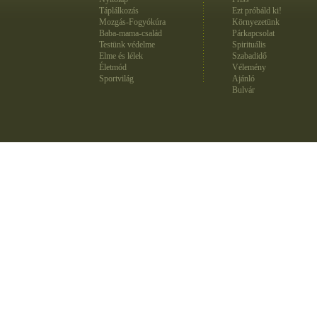
Táplálkozás
Ezt próbáld ki!
Mozgás-Fogyókúra
Környezetünk
Baba-mama-család
Párkapcsolat
Testünk védelme
Spirituális
Elme és lélek
Szabadidő
Életmód
Vélemény
Sportvilág
Ajánló
Bulvár