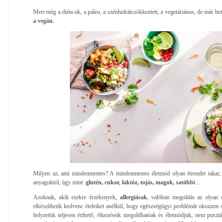
Mert még a diéta ok, a paleo, a szénhidrátcsökkentett, a vegetáriánus, de már be
a vegán.
Milyen az, ami mindenmentes? A mindenmentes életmód olyan étrendet takar,
anyagoktól, úgy mint:
glutén, cukor, laktóz, tojás, magok, satöbbi
…
Azoknak, akik ezekre érzékenyek,
allergiásak
, valóban megoldás az olyan é
elkészíthetik kedvenc ételeiket anélkül, hogy egészségügyi problémát okozzon s
helyzetük teljesen érthető, étkezéseik megoldhatóak és életmódjuk, nem puszt