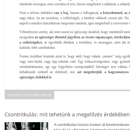
mindenki mozogna, nem szorulna rá erre, hiszen megehetné a zabkását, a zabpely
Nem a reform ételekkel
van a baj
, hanem a felfogással,
a kényelemmel, az a
nagy titkot, ha azt mondom, a szélsőségek, a hirtelen váltások sosem jók. Ha
napról a másikra drasztikusan megvonni mindent, igen megterhelő a szervezetre é
Véleményem szerint, aki nem szorul rá egészségi okokból, hogy mindentől mente
nyugodtan
az egészséges életmód jegyében az összes tápanyagot, törekedjen 
a szélsőségeket,
az egyoldalú diétákat, a trendeket, és mozogjon, mert aki
kalóriát, több szénhidrátot.
Fontos tisztában lennünk azzal is, hogy attól, hogy valami „mentes” még egyál
vagy nem hizlal, vagy épp nekünk való. Egy kókuszvirágcukor, vagy gyümöl
szénhidrátmentes, így egy fogyókúra szempontjából felesleges arra váltani, 
dobálózunk ezeknél az ételeknél, nos
azt megtehetjük a hagyományos 
egészséges ételekkel is.
A ROVAT TOVÁBBI CIKKEI
Csontritkulás: mit tehetünk a megelőzés érdekében
A csontritkulás hosszú éveken át tünetmentesen a