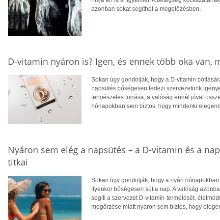
hívja fel rá a figyelmet. A betegség kockázatána
azonban sokat segíthet a megelőzésben.
D-vitamin nyáron is? Igen, és ennek több oka van,
Sokan úgy gondolják, hogy a D-vitamin pótlására
napsütés bőségesen fedezi szervezetünk igényei
természetes forrása, a valóság ennél jóval öss
hónapokban sem biztos, hogy mindenki elegendő
Nyáron sem elég a napsütés – a D-vitamin és a na
titkai
Sokan úgy gondolják, hogy a nyári hónapokban f
ilyenkor bőségesen süt a nap. A valóság azonba
segíti a szervezet D-vitamin-termelését, életm
megőrzése miatt nyáron sem biztos, hogy eleg