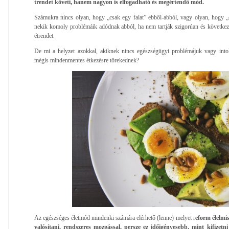
trendet követi, hanem nagyon is elfogadható és megértendő mód.
Számukra nincs olyan, hogy „csak egy falat” ebből-abból, vagy olyan, hogy „
nekik komoly problémáik adódnak abból, ha nem tartják szigorúan és következe
étrendet.
De mi a helyzet azokkal, akiknek nincs egészségügyi problémájuk vagy intole
mégis mindenmentes étkezésre törekednek?
Az egészséges életmód mindenki számára elérhető (lenne) melyet r
eform élelmis
valósítani, rendszeres mozgással, persze ez időigényesebb, mint kifizetni