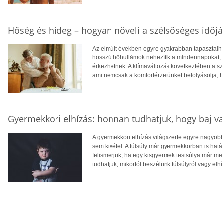
Hőség és hideg – hogyan növeli a szélsőséges időjá
Az elmúlt években egyre gyakrabban tapasztalhat
hosszú hőhullámok nehezítik a mindennapokat, té
érkezhetnek. A klímaváltozás következtében a 
ami nemcsak a komfortérzetünket befolyásolja, 
Gyermekkori elhízás: honnan tudhatjuk, hogy baj v
A gyermekkori elhízás világszerte egyre nagyo
sem kivétel. A túlsúly már gyermekkorban is hatá
felismerjük, ha egy kisgyermek testsúlya már 
tudhatjuk, mikortól beszélünk túlsúlyról vagy elh