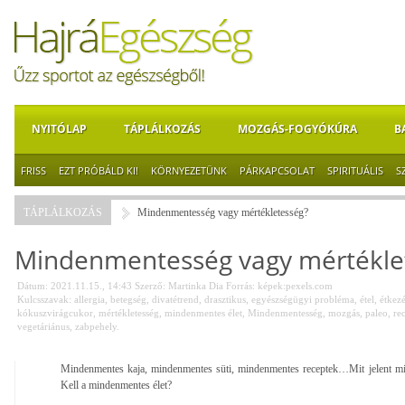
NYITÓLAP
TÁPLÁLKOZÁS
MOZGÁS-FOGYÓKÚRA
B
FRISS
EZT PRÓBÁLD KI!
KÖRNYEZETÜNK
PÁRKAPCSOLAT
SPIRITUÁLIS
S
TÁPLÁLKOZÁS
Mindenmentesség vagy mértékletesség?
Mindenmentesség vagy mértékle
Dátum: 2021.11.15., 14:43
Szerző:
Martinka Dia
Forrás:
képek:pexels.com
Kulcsszavak:
allergia
,
betegség
,
divatétrend
,
drasztikus
,
egyészségügyi probléma
,
étel
,
étkez
kókuszvirágcukor
,
mértékletesség
,
mindenmentes élet
,
Mindenmentesség
,
mozgás
,
paleo
,
re
vegetáriánus
,
zabpehely.
Mindenmentes kaja, mindenmentes süti, mindenmentes receptek…Mit jelent mi
Kell a mindenmentes élet?